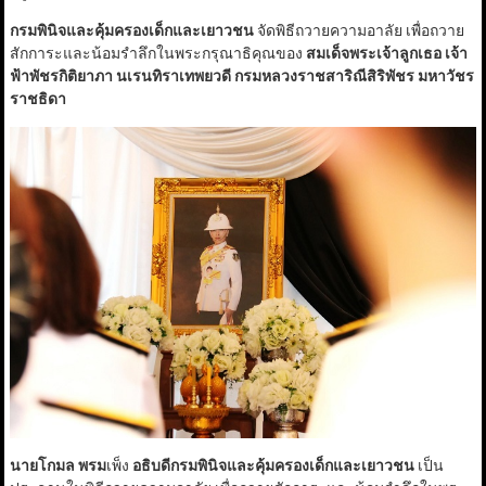
กรมพินิจและคุ้มครองเด็กและเยาวชน
จัดพิธีถวายความอาลัย เพื่อถวาย
สักการะและน้อมรำลึกในพระกรุณาธิคุณของ
สมเด็จพระเจ้าลูกเธอ เจ้า
ฟ้าพัชรกิติยาภา นเรนทิราเทพยวดี กรมหลวงราชสาริณีสิริพัชร มหาวัชร
ราชธิดา
นายโกมล พรม
เพ็ง
อธิบดีกรมพินิจและคุ้มครองเด็กและเยาวชน
เป็น