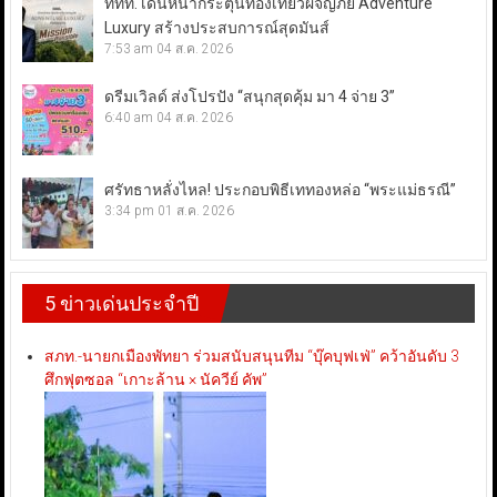
ททท. เดินหน้ากระตุ้นท่องเที่ยวผจญภัย Adventure
Luxury สร้างประสบการณ์สุดมันส์
7:53 am
04 ส.ค. 2026
ดรีมเวิลด์ ส่งโปรปัง “สนุกสุดคุ้ม มา 4 จ่าย 3”
6:40 am
04 ส.ค. 2026
ศรัทธาหลั่งไหล! ประกอบพิธีเททองหล่อ “พระแม่ธรณี”
3:34 pm
01 ส.ค. 2026
5 ข่าวเด่นประจำปี
สภท.-นายกเมืองพัทยา ร่วมสนับสนุนทีม “บุ๊คบุฟเฟ่” คว้าอันดับ 3
ศึกฟุตซอล “เกาะล้าน × นัควีย์ คัพ”