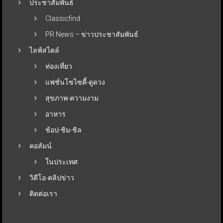
ประชาสัมพันธ์
Classicfind
PR News – ข่าวประชาสัมพันธ์
ไลฟ์สไตล์
ท่องเที่ยว
แฟชั่นโซไซตี้-ดูดวง
สุขภาพ-ความงาม
อาหาร
ช้อป-ชิม-ชิล
คอลัมน์
ในประเทศ
วิดีโอ-คลิปข่าว
ติดต่อเรา