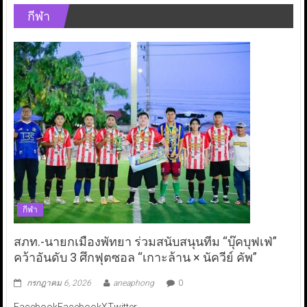
กีฬา
กีฬา
สภท.-นายกเมืองพัทยา ร่วมสนับสนุนทีม “บุ๊คบุฟเฟ่”
คว้าอันดับ 3 ศึกฟุตซอล “เกาะล้าน × นัควีย์ คัพ”
กรกฎาคม 6, 2026
aneaphong
0
FacebookFacebookXTwitter