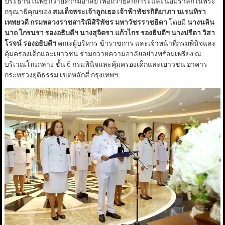
ประธานในพิธีถวายความอาลัย เพื่อถวายสักการะและน้อมรำลึกในพระ
กรุณาธิคุณของ
สมเด็จพระเจ้าลูกเธอ เจ้าฟ้าพัชรกิติยาภา นเรนทิรา
เทพยวดี กรมหลวงราชสาริณีสิริพัชร มหาวัชรราชธิดา
โดยมี
นางนลิน
นาถ ไกรนรา รองอธิบดีฯ
นางสุจิตรา แก้วไกร รองธิบดีฯ
นางปรีดา วิสา
โรจน์ รองอธิบดีฯ
คณะผู้บริหาร ข้าราชการ และเจ้าหน้าที่กรมพินิจและ
คุ้มครองเด็กและเยาวชน ร่วมถวายความอาลัยอย่างพร้อมเพรียง ณ
บริเวณโถงกลาง ชั้น 6 กรมพินิจและคุ้มครองเด็กและเยาวชน อาคาร
กระทรวงยุติธรรม เขตหลักสี่ กรุงเทพฯ