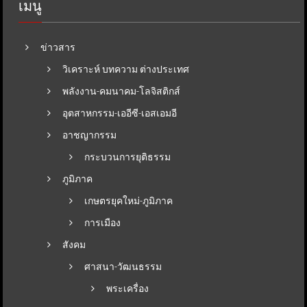
เมนู
ข่าวสาร
วิเคราะห์ บทความ ต่างประเทศ
พลังงาน-คมนาคม-โลจิสติกส์
อุตสาหกรรม-เออีซี-เอสเอมอี
อาชญากรรม
กระบวนการยุติธรรม
ภูมิภาค
เกษตรยุคใหม่-ภูมิภาค
การเมือง
สังคม
ศาสนา-วัฒนธรรม
พระเครื่อง