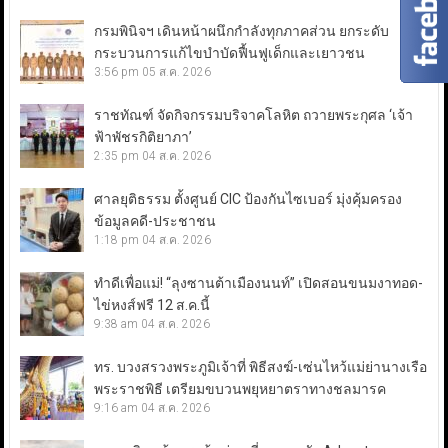
กรมพินิจฯ เดินหน้าผนึกกำลังทุกภาคส่วน ยกระดับ
กระบวนการแก้ไขบำบัดฟื้นฟูเด็กและเยาวชน
3:56 pm
05 ส.ค. 2026
ราชทัณฑ์ จัดกิจกรรมบริจาคโลหิต ถวายพระกุศล ‘เจ้า
ฟ้าพัชรกิติยาภา’
2:35 pm
04 ส.ค. 2026
ศาลยุติธรรม ตั้งศูนย์ CIC ป้องกันไซเบอร์ มุ่งคุ้มครอง
ข้อมูลคดี-ประชาชน
1:18 pm
04 ส.ค. 2026
ทำดีเพื่อแม่! “ลุงซานต้าเมืองนนท์” เปิดสอนขนมงาทอด-
ไข่หงส์ฟรี 12 ส.ค.นี้
9:38 am
04 ส.ค. 2026
ทร. บวงสรวงพระภูมิเจ้าที่ พิธีสงฆ์-เซ่นไหว้แม่ย่านางเรือ
พระราชพิธี เตรียมขบวนพยุหยาตราทางชลมารค
9:16 am
04 ส.ค. 2026