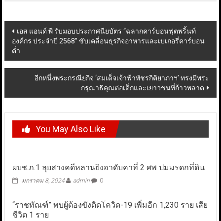
Post
เอส แอนด์ พี รับมอบประกาศนียบัตร “ฉลากคาร์บอนฟุตพริ้นท์
องค์กร ประจำปี 2568” ขับเคลื่อนธุรกิจอาหารและเบเกอรี่คาร์บอน
navigation
ต่ำ
อีกหนึ่งพระกรณียกิจ ‘สมเด็จเจ้าฟ้าพัชรกิติยาภาฯ’ ทรงมีพระ
กรุณาธิคุณต่อเด็กและเยาวชนที่ก้าวพลาด
You May Also Like
ผบช.ภ.1 ลุยสางคดีหลานยิงอาดับคาที่ 2 ศพ ปมมรดกที่ดิน
มกราคม 8, 2024
admin
0
“ราชทัณฑ์” พบผู้ต้องขังติดโควิด-19 เพิ่มอีก 1,230 ราย เสีย
ชีวิต 1 ราย