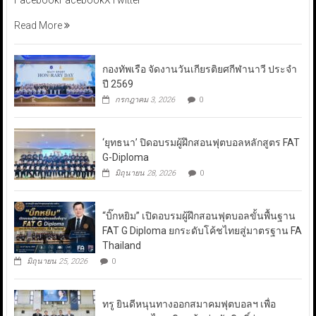
Read More
กองทัพเรือ จัดงานวันเกียรติยศกีฬานาวี ประจำ
ปี 2569
กรกฎาคม 3, 2026
0
‘ยุทธนา’ ปิดอบรมผู้ฝึกสอนฟุตบอลหลักสูตร FAT
G-Diploma
มิถุนายน 28, 2026
0
“บิ๊กหยิม” เปิดอบรมผู้ฝึกสอนฟุตบอลขั้นพื้นฐาน
FAT G Diploma ยกระดับโค้ชไทยสู่มาตรฐาน FA
Thailand
มิถุนายน 25, 2026
0
ทรู ยินดีหนุนทางออกสมาคมฟุตบอลฯ เพื่อ