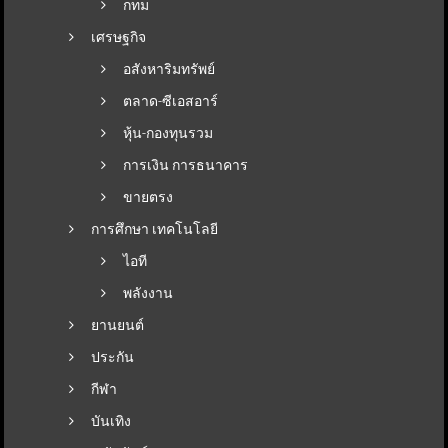
กทม
เศรษฐกิจ
อสังหาริมทรัพย์
ตลาด-ซีเอสอาร์
หุ้น-กองทุนรวม
การเงิน การธนาคาร
ขายตรง
การศึกษา เทคโนโลยี
ไอที
พลังงาน
ยานยนต์
ประกัน
กีฬา
บันเทิง