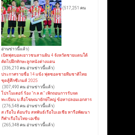
(517,251 คน
อ่านข่าวนี้แล้ว)
เปิดฟุตบอลเยาวชนสานฝัน 4 จังหวัดชายแดนใต้
คัดไปฝึกทักษะลูกหนังต่างแดน
(336,210 คน อ่านข่าวนี้แล้ว)
ประกาศรายชื่อ 14 แข้ง ฟุตซอลชายทีมชาติไทย
ชุดสู้ศึกซีเกมส์ 2025
(307,490 คน อ่านข่าวนี้แล้ว)
โปรโมเตอร์ ร้อง “ก.ล.ต.” เพิกถอนการรับจด
ทะเบียน บ.สื่อโฆษณายักษ์ใหญ่ ข้อหาปลอมเอกสาร
(276,548 คน อ่านข่าวนี้แล้ว)
ส.เรือใบ ต้อนรับ สหพันธ์เรือใบเอเชีย หารือพัฒนา
กีฬาเรือใบไทย-เอเชีย
(265,348 คน อ่านข่าวนี้แล้ว)