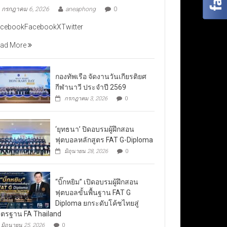
กรกฎาคม 6, 2026
aneaphong
0
cebookFacebookXTwitter
ad More
กองทัพเรือ จัดงานวันเกียรติยศ
กีฬานาวี ประจำปี 2569
กรกฎาคม 3, 2026
0
‘ยุทธนา’ ปิดอบรมผู้ฝึกสอน
ฟุตบอลหลักสูตร FAT G-Diploma
มิถุนายน 28, 2026
0
“บิ๊กหยิม” เปิดอบรมผู้ฝึกสอน
ฟุตบอลขั้นพื้นฐาน FAT G
Diploma ยกระดับโค้ชไทยสู่
ตรฐาน FA Thailand
มิถุนายน 25, 2026
0