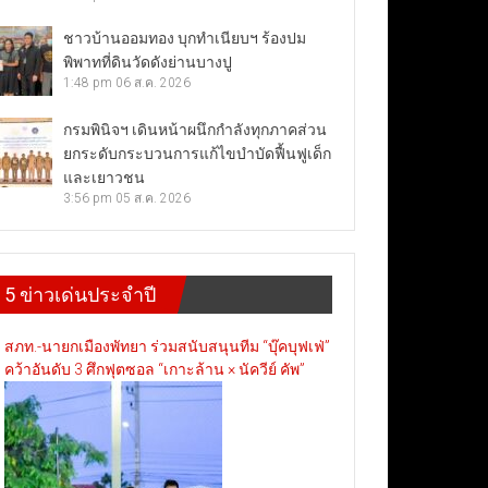
ชาวบ้านออมทอง บุกทำเนียบฯ ร้องปม
พิพาทที่ดินวัดดังย่านบางปู
1:48 pm
06 ส.ค. 2026
กรมพินิจฯ เดินหน้าผนึกกำลังทุกภาคส่วน
ยกระดับกระบวนการแก้ไขบำบัดฟื้นฟูเด็ก
และเยาวชน
3:56 pm
05 ส.ค. 2026
5 ข่าวเด่นประจำปี
สภท.-นายกเมืองพัทยา ร่วมสนับสนุนทีม “บุ๊คบุฟเฟ่”
คว้าอันดับ 3 ศึกฟุตซอล “เกาะล้าน × นัควีย์ คัพ”