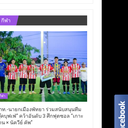
กีฬา
กีฬา
ภท.-นายกเมืองพัทยา ร่วมสนับสนุนทีม
ุ๊คบุฟเฟ่” คว้าอันดับ 3 ศึกฟุตซอล “เกาะ
าน × นัควีย์ คัพ”