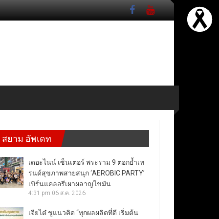
สยาม อัพเดท
เดอะไนน์ เซ็นเตอร์ พระราม 9 ตอกย้ำเท
รนด์สุขภาพสายสนุก ‘AEROBIC PARTY’
เบิร์นแคลอรีเผาผลาญไขมัน
4:31 pm
06 ส.ค. 2026
เจียไต๋ ชูแนวคิด “ทุกผลผลิตที่ดี เริ่มต้น