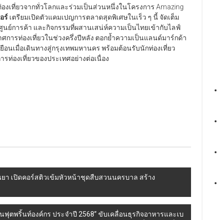
ท่องเที่ยวจากทั่วโลกและร่วมเป็นส่วนหนึ่งในโครงการ Amazing
อร์
เตรียมเปิดตัวแคมเปญการตลาดสุดพิเศษในเร็ว ๆ นี้ จัดเต็ม
นย์การค้า และกิจกรรมที่ผสานเสน่ห์ความเป็นไทยเข้ากับไลฟ์
กาศการท่องเที่ยวในช่วงครึ่งปีหลัง ตอกย้ำความเป็นแลนด์มาร์กด้า
เยือนเมื่อเดินทางสู่กรุงเทพมหานคร พร้อมต้อนรับนักท่องเที่ยว
รท่องเที่ยวของประเทศอย่างต่อเนื่อง
ทุนยา เปิดคอร์สติวเข้มหัวหน้าชุดสืบสวนนครบาล สร้าง
ฟุตพริ้นท์องค์กร ประจำปี 2568” ขับเคลื่อนธุรกิจอาหารและเบ