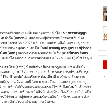
รท่องเที่ยวและชอปปิ้งของกรุงเทพฯ นำโดย
นางสาวสรัญญา
ี เค จำกัด (มหาชน)
เป็นตัวแทนผู้บริหารศูนย์การค้าเอ็ม บี เค
iland Grand Sale 2026 และร่วมเป็นส่วนหนึ่งในแคมเปญส่งมอบ
้จ่ายอย่างสนุกสนานยิ่งขึ้น โดยมี
นายณัฐ ครุฑสูตร รองผู้ว่าการ
ทศไทย (ททท.)
กล่าวเปิดงาน พร้อมด้วย
“แก้มบุ๋ม” ปรียาดา สิทธา
แนะนำโครงการ ณ อาคารสยามสเคป (SIAMSCAPE) เมื่อเร็ว ๆ นี้
ประเทศไทย (ททท.) ร่วมกับพันธมิตรภาครัฐและเอกชน เปิดตัว
บแคมเปญส่งเสริมการขายสู่การสร้างประสบการณ์ท่องเที่ยวรูป
of Thai Brands”
ส่งเสริมการท่องเที่ยวที่จะเข้ามาสร้างความ
เดือนมิถุนายน-สิงหาคมนี้ โดยจะยกระดับจากแคมเปญลดราคาสู่
นักท่องเที่ยวได้ค้นพบเสน่ห์ของแบรนด์ไทยที่เชื่อมโยงกับเรื่องราว
์ทางการท่องเที่ยวมาเป็นสินค้าท่องเที่ยวเชิงสร้างสรรค์สำหรับ
การใช้จ่าย ควบคู่กับการเผยแพร่เสน่ห์สินค้า บริการ และการท่อง
บความประทับใจในทุกช่วงของการเดินทาง