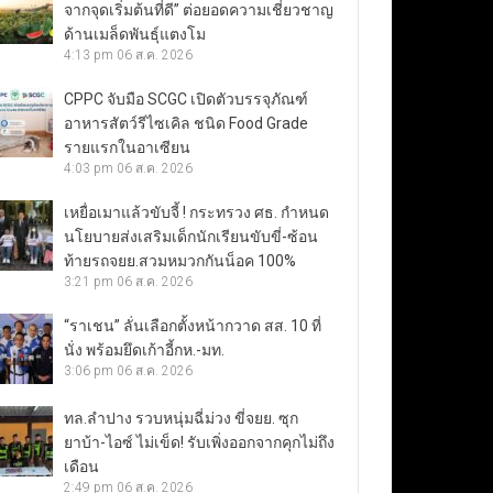
จากจุดเริ่มต้นที่ดี” ต่อยอดความเชี่ยวชาญ
ด้านเมล็ดพันธุ์แตงโม
4:13 pm
06 ส.ค. 2026
CPPC จับมือ SCGC เปิดตัวบรรจุภัณฑ์
อาหารสัตว์รีไซเคิล ชนิด Food Grade
รายแรกในอาเซียน
4:03 pm
06 ส.ค. 2026
เหยื่อเมาแล้วขับจี้ ! กระทรวง ศธ. กำหนด
นโยบายส่งเสริมเด็กนักเรียนขับขี่-ซ้อน
ท้ายรถจยย.สวมหมวกกันน็อค 100%
3:21 pm
06 ส.ค. 2026
“ราเชน” ลั่นเลือกตั้งหน้ากวาด สส. 10 ที่
นั่ง พร้อมยึดเก้าอี้กห.-มท.
3:06 pm
06 ส.ค. 2026
ทล.ลำปาง รวบหนุ่มฉี่ม่วง ขี่จยย. ซุก
ยาบ้า-ไอซ์ ไม่เข็ด! รับเพิ่งออกจากคุกไม่ถึง
เดือน
2:49 pm
06 ส.ค. 2026