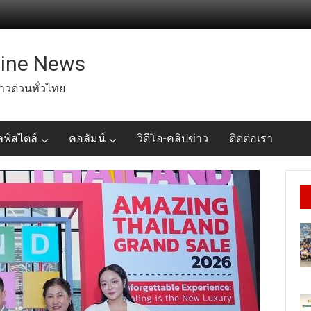
line News
่าวด่วนทั่วไทย
ลฟ์สไตล์
คอลัมน์
วิดีโอ-คลิปข่าว
ติดต่อเรา