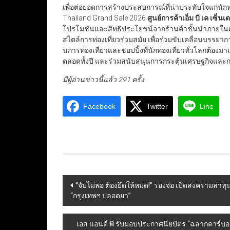
เพื่อต่อยอดการสร้างประสบการณ์ที่น่าประทับใจแก่นัก
Thailand Grand Sale 2026
ศูนย์การค้าเอ็ม บี เค เซ็นเต
โปรโมชันและสิทธิประโยชน์จากร้านค้าชั้นนำภายในศู
สไตล์การท่องเที่ยวร่วมสมัย เพื่อร่วมขับเคลื่อนบรรยา
นการท่องเที่ยวและชอปปิ้งที่นักท่องเที่ยวทั่วโลกต้องมา
ตลอดทั้งปี และร่วมสนับสนุนการกระตุ้นเศรษฐกิจและกา
มีผู้อ่านข่าวนี้แล้ว 291 ครั้ง
Facebook
Twitter
Line
Post
“จับไม่พอ ต้องยึดให้หมด!” รองจ๋อ เปิดสงครามล่า
“กรุงเทพฯ ปลอดยา”
navigation
เอส แอนด์ พี รับมอบประกาศนียบัตร “ฉลากคาร์บอน