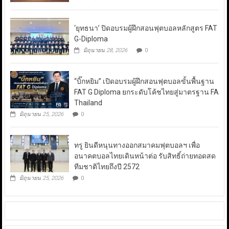
‘ยุทธนา’ ปิดอบรมผู้ฝึกสอนฟุตบอลหลักสูตร FAT
G-Diploma
มิถุนายน 28, 2026
0
“บิ๊กหยิม” เปิดอบรมผู้ฝึกสอนฟุตบอลขั้นพื้นฐาน
FAT G Diploma ยกระดับโค้ชไทยสู่มาตรฐาน FA
Thailand
มิถุนายน 25, 2026
0
ทรู ยินดีหนุนทางออกสมาคมฟุตบอลฯ เพื่อ
อนาคตบอลไทยเดินหน้าต่อ รับสิทธิ์ถ่ายทอดสด
ทีมชาติไทยถึงปี 2572
มิถุนายน 25, 2026
0