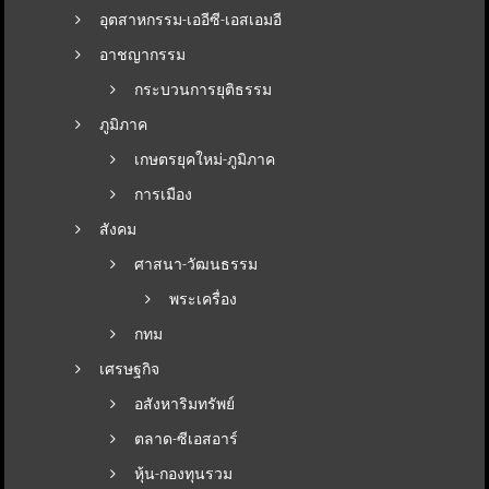
อุตสาหกรรม-เออีซี-เอสเอมอี
อาชญากรรม
กระบวนการยุติธรรม
ภูมิภาค
เกษตรยุคใหม่-ภูมิภาค
การเมือง
สังคม
ศาสนา-วัฒนธรรม
พระเครื่อง
กทม
เศรษฐกิจ
อสังหาริมทรัพย์
ตลาด-ซีเอสอาร์
หุ้น-กองทุนรวม