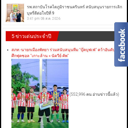
รพ.สถาบันโรคไตภูมิราชนครินทร์ สนับสนุนรายการเลิก
บุหรี่ดีต่อใจปีที่ 9
3:41 pm
08 ส.ค. 2026
5 ข่าวเด่นประจำปี
สภท.-นายกเมืองพัทยา ร่วมสนับสนุนทีม “บุ๊คบุฟเฟ่” คว้าอันดับ 3
ศึกฟุตซอล “เกาะล้าน × นัควีย์ คัพ”
(552,996 คน อ่านข่าวนี้แล้ว)