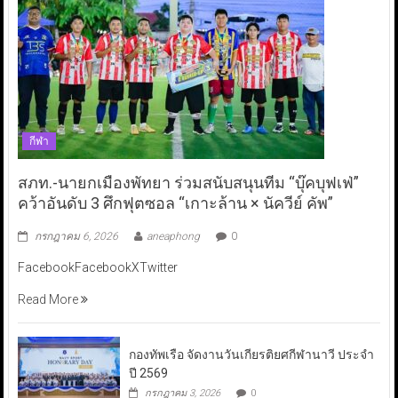
กีฬา
สภท.-นายกเมืองพัทยา ร่วมสนับสนุนทีม “บุ๊คบุฟเฟ่”
คว้าอันดับ 3 ศึกฟุตซอล “เกาะล้าน × นัควีย์ คัพ”
กรกฎาคม 6, 2026
aneaphong
0
FacebookFacebookXTwitter
Read More
กองทัพเรือ จัดงานวันเกียรติยศกีฬานาวี ประจำ
ปี 2569
กรกฎาคม 3, 2026
0