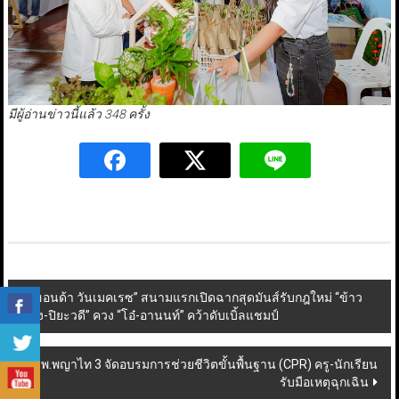
มีผู้อ่านข่าวนี้แล้ว 348 ครั้ง
Post
“ฮอนด้า วันเมคเรซ” สนามแรกเปิดฉากสุดมันส์รับกฎใหม่ “ข้าว
ฟ่าง-ปิยะวดี” ควง “โอ๋-อานนท์” คว้าดับเบิ้ลแชมป์
navigation
รพ.พญาไท 3 จัดอบรมการช่วยชีวิตขั้นพื้นฐาน (CPR) ครู-นักเรียน
รับมือเหตุฉุกเฉิน