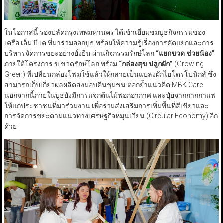
ในโอกาสนี้ รองปลัดกรุงเทพมหานคร ได้เข้าเยี่ยมชมบูธกิจกรรมของ
เครือ เอ็ม บี เค ที่มาร่วมออกบูธ พร้อมให้ความรู้เรื่องการคัดแยกและการ
บริหารจัดการขยะอย่างยั่งยืน ผ่านกิจกรรมรักษ์โลก
“
แยกขวด ช่วยน้อง
”
ภายใต้โครงการ ข.ขวดรักษ์โลก พร้อม
“
กล่องสุข ปลูกผัก
”
(Growing
Green) ที่เปลี่ยนกล่องโฟมใช้แล้วให้กลายเป็นแปลงผักไฮโดรโปนิกส์ ซึ่ง
สามารถเก็บเกี่ยวผลผลิตส่งมอบคืนชุมชน ตอกย้ำแนวคิด MBK Care
นอกจากนี้ภายในบูธยังมีการแจกต้นไม้ฟอกอากาศ และปุ๋ยจากกากกาแฟ
ให้แก่ประชาชนที่มาร่วมงาน เพื่อร่วมส่งเสริมการเพิ่มพื้นที่สีเขียวและ
การจัดการขยะตามแนวทางเศรษฐกิจหมุนเวียน (Circular Economy) อีก
ด้วย