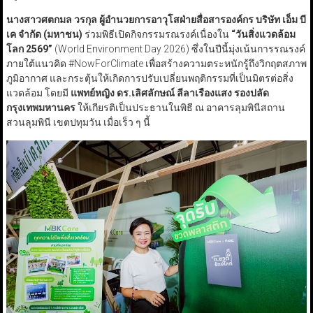
นางสาวศตกมล วรกุล ผู้อำนวยการอาวุโสฝ่ายสื่อสารองค์กร บริษัท เอ็ม บี
เค จำกัด (มหาชน)
ร่วมพิธีเปิดกิจกรรมรณรงค์เนื่องใน
“
วันสิ่งแวดล้อม
โลก
2569”
(World Environment Day 2026) ซึ่งในปีนี้มุ่งเน้นการรณรงค์
ภายใต้แนวคิด #NowForClimate เพื่อสร้างความตระหนักรู้ถึงวิกฤตสภาพ
ภูมิอากาศ และกระตุ้นให้เกิดการปรับเปลี่ยนพฤติกรรมที่เป็นมิตรต่อสิ่ง
แวดล้อม โดยมี
แพทย์หญิง ดร.เลิศลักษณ์ ลีลาเรืองแสง รองปลัด
กรุงเทพมหานคร
ให้เกียรติเป็นประธานในพิธี ณ อาคารลุมพินีสถาน
สวนลุมพินี เขตปทุมวัน เมื่อเร็ว ๆ นี้