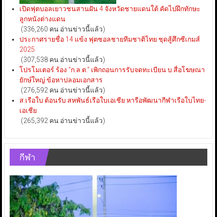
เปิดฟุตบอลเยาวชนสานฝัน 4 จังหวัดชายแดนใต้ คัดไปฝึกทักษะ
ลูกหนังต่างแดน
(336,260 คน อ่านข่าวนี้แล้ว)
ประกาศรายชื่อ 14 แข้ง ฟุตซอลชายทีมชาติไทย ชุดสู้ศึกซีเกมส์
2025
(307,538 คน อ่านข่าวนี้แล้ว)
โปรโมเตอร์ ร้อง “ก.ล.ต.” เพิกถอนการรับจดทะเบียน บ.สื่อโฆษณา
ยักษ์ใหญ่ ข้อหาปลอมเอกสาร
(276,592 คน อ่านข่าวนี้แล้ว)
ส.เรือใบ ต้อนรับ สหพันธ์เรือใบเอเชีย หารือพัฒนากีฬาเรือใบไทย-
เอเชีย
(265,392 คน อ่านข่าวนี้แล้ว)
กีฬา