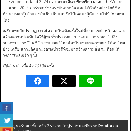
The Voice Thailand 2024 และ
อาลามินา พัทฑรียา
พยอม The Voice
Thailand 2024 มาร่วมสร้างแรงบันดาลใจ และให้กำลังอย่างใกล้ชิด
ทำเอาเหล่าผู้เข้าแข่งขันตื่นเต้นและงัดไม้เด็ดมาสู้กันแบบไม่มีใครยอม
ใคร
เตรียมพบกับปรากฏการณ์ความบันเทิงครั้งใหม่ที่จะมาเขย่าหน้าจอและ
สร้างความประทับใจให้ผู้ชมทั่วประเทศ True และ The Voice 2026
presented by True5G จะขนเซอร์ไพรส์อะไรมามอบความสุขให้คนไทย
บ้าง เตรียมเกาะติดและรอฟังข่าวดีที่จะมาสร้างความสั่นสะเทือนให้
วงการเพลงเร็ว ๆ นี้!
มีผู้อ่านข่าวนี้แล้ว 10104 ครั้ง
Post
ทรู คอร์ปอเรชั่น คว้า 2 รางวัลใหญ่ระดับเอเชียจาก Retail Asia