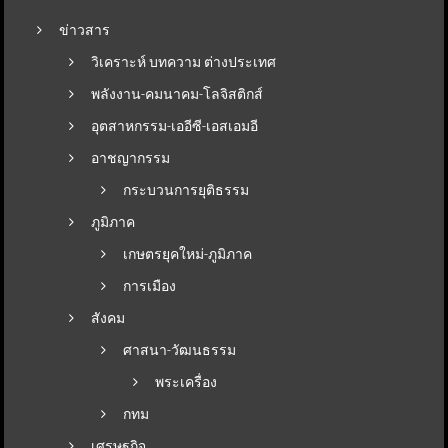
ข่าวสาร
วิเคราะห์ บทความ ต่างประเทศ
พลังงาน-คมนาคม-โลจิสติกส์
อุตสาหกรรม-เออีซี-เอสเอมอี
อาชญากรรม
กระบวนการยุติธรรม
ภูมิภาค
เกษตรยุคใหม่-ภูมิภาค
การเมือง
สังคม
ศาสนา-วัฒนธรรม
พระเครื่อง
กทม
เศรษฐกิจ