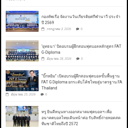
กองทัพเรือ จัดงานวันเกียรติยศกีฬานาวี ประจำ
ปี 2569
กรกฎาคม 3, 2026
0
‘ยุทธนา’ ปิดอบรมผู้ฝึกสอนฟุตบอลหลักสูตร FAT
G-Diploma
มิถุนายน 28, 2026
0
“บิ๊กหยิม” เปิดอบรมผู้ฝึกสอนฟุตบอลขั้นพื้นฐาน
FAT G Diploma ยกระดับโค้ชไทยสู่มาตรฐาน FA
Thailand
มิถุนายน 25, 2026
0
ทรู ยินดีหนุนทางออกสมาคมฟุตบอลฯ เพื่อ
อนาคตบอลไทยเดินหน้าต่อ รับสิทธิ์ถ่ายทอดสด
ทีมชาติไทยถึงปี 2572