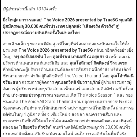
มีผู้อ่านข่าวนี้แล้ว 10104 ครั้ง
ยิ่งใหญ่สมการรอคอย! The Voice
2026 presented by True
5G
ทุบสถิติ
ผู้สมัครทะลุ
30,
000
คนทั่วประเทศ ปลุกพลัง
“
เสียงจริง ตัวจริง
”
สู่
ปรากฏการณ์ความบันเทิงครั้งใหม่ของไทย
จากเสียงเล็ก ๆ ของคนมีฝัน สู่เวทีใหญ่ที่พร้อมส่งต่อแรงบันดาลใจให้ทั้ง
ประเทศ
The Voice
2026 presented by True
5G
กลับมาอีกครั้งอย่างยิ่ง
ใหญ่…
ทรู คอร์ปอเรชั่น
โดย
คุณพีรธน เกษมศรี ณ อยุธยา
หัวหน้าคณะผู้
บริหารด้านคอนเทนต์และมีเดีย และ
คุณโอลิเวอร์ กิตติพงษ์ วีระเตชะ
หัวหน้าคณะผู้บริหารด้านแบรนด์และการสื่อสาร ผนึกกำลัง บริษัท เอ็กซ์
ซิท สาม หก ห้า จำกัด ผู้ถือลิขสิทธิ์ The Voice Thailand โดย
คุณโอ๋-พัฒนี
จรียะธนา
กรรมการผู้จัดการ
คุณเอกวิทย์ ชัยวรานุรักษ์
ผู้ช่วยกรรมการผู้
จัดการ ผู้บริหารหน่วยธุรกิจ สยามเซ็นเตอร์ และ สยามดิสคัฟ เวอรี่ พร้อม
ด้วย
เก่ง-ธชย ประทุมวรรณ
รองชนะเลิศ The Voice Season 1 และ รอง
ชนะเลิศ The Voice All Stars Thailand ร่วมปลุกกระแสรายการประกวด
ร้องเพลงระดับตำนานให้กลับมาสร้างปรากฏการณ์ใหม่อีกครั้ง ผ่านการอ
อดิชันใหญ่ 4 ภูมิภาค ทั้ง จ.เชียงใหม่ จ.สงขลา จ.นครราชสีมา และ
กรุงเทพฯ เปิดพื้นที่ให้คนไทยได้แสดงศักยภาพ ถ่ายทอดตัวตน และพิสูจน์
พลังของ
“
เสียงจริง ตัวจริง
”
จนสร้างสถิติผู้สมัครทะลุกว่า 30,000 คนทั่ว
ประเทศ นับตั้งแต่เปิดรับสมัครออนไลน์ จนถึงการออดิชันในพื้นที่จริง