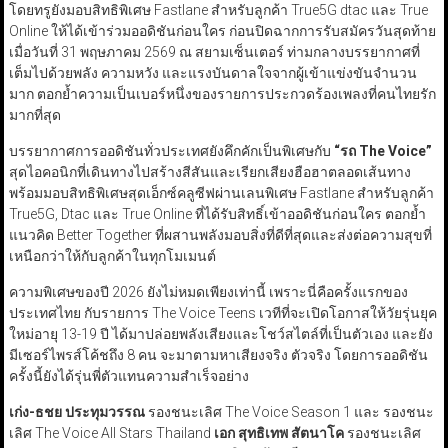
โดยทรูยังมอบสิทธิพิเศษ Fastlane สำหรับลูกค้า True5G dtac และ True
Online ให้ได้เข้าร่วมออดิชันก่อนใคร ก่อนปิดฉากการรับสมัครวันสุดท้าย
เมื่อวันที่ 31 พฤษภาคม 2569 ณ สยามเซ็นเตอร์ ท่ามกลางบรรยากาศที่
เต็มไปด้วยพลัง ความหวัง และแรงบันดาลใจจากผู้เข้าแข่งขันจำนวน
มาก ตอกย้ำความเป็นเบอร์หนึ่งของรายการประกวดร้องเพลงที่คนไทยรัก
มากที่สุด
บรรยากาศการออดิชันทั่วประเทศยังคึกคักเป็นพิเศษกับ
“
รถ The Voice”
สุดไอคอนิกที่เดินทางไปสร้างสีสันและเรียกเสียงฮือฮาตลอดเส้นทาง
พร้อมมอบสิทธิพิเศษสุดเอ็กซ์คลูซีฟผ่านเลนพิเศษ Fastlane สำหรับลูกค้า
True5G, Dtac และ True Online ที่ได้รับสิทธิ์เข้าออดิชันก่อนใคร ตอกย้ำ
แนวคิด Better Together ที่ผสานพลังมอบสิ่งที่ดีที่สุดและส่งต่อความสุขที่
เหนือกว่าให้กับลูกค้าในทุกโมเมนต์
ความพิเศษของปี 2026 ยังไม่หมดเพียงเท่านี้ เพราะนี่คือครั้งแรกของ
ประเทศไทย กับรายการ The Voice Teens เวทีที่จะเปิดโอกาสให้วัยรุ่นยุค
ใหม่อายุ 13-19 ปี ได้มาปล่อยพลังเสียงและโชว์สไตล์ที่เป็นตัวเอง และยัง
มีเซอร์ไพรส์โค้ชถึง 8 คน จะมาตามหาเสียงจริง ตัวจริง โดยการออดิชัน
ครั้งนี้ยังได้รุ่นพี่ตัวแทนความสำเร็จอย่าง
เก่ง-ธชย ประทุมวรรณ
รองชนะเลิศ The Voice Season 1 และ รองชนะ
เลิศ The Voice All Stars Thailand
เอก สุทธิเทพ สัตนาโค
รองชนะเลิศ