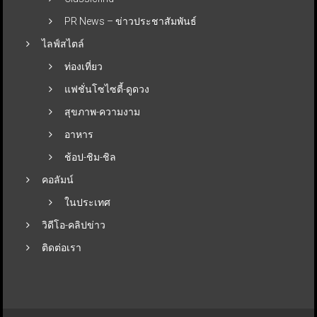
PR News – ข่าวประชาสัมพันธ์
ไลฟ์สไตล์
ท่องเที่ยว
แฟชั่นโซไซตี้-ดูดวง
สุขภาพ-ความงาม
อาหาร
ช้อป-ชิม-ชิล
คอลัมน์
ในประเทศ
วิดีโอ-คลิปข่าว
ติดต่อเรา