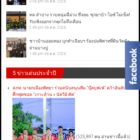
3:06 pm
06 ส.ค. 2026
ทล.ลำปาง รวบหนุ่มฉี่ม่วง ขี่จยย. ซุกยาบ้า-ไอซ์ ไม่เข็ด!
รับเพิ่งออกจากคุกไม่ถึงเดือน
2:49 pm
06 ส.ค. 2026
ชาวบ้านออมทอง บุกทำเนียบฯ ร้องปมพิพาทที่ดินวัดดัง
ย่านบางปู
1:48 pm
06 ส.ค. 2026
5 ข่าวเด่นประจำปี
สภท.-นายกเมืองพัทยา ร่วมสนับสนุนทีม “บุ๊คบุฟเฟ่” คว้าอันดับ 3
ศึกฟุตซอล “เกาะล้าน × นัควีย์ คัพ”
(525,897 คน อ่านข่าวนี้แล้ว)