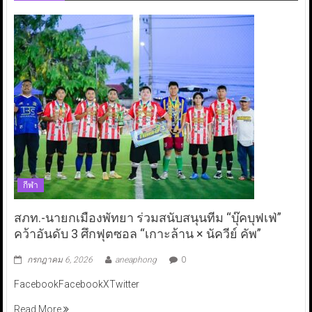
กีฬา
สภท.-นายกเมืองพัทยา ร่วมสนับสนุนทีม “บุ๊คบุฟเฟ่”
คว้าอันดับ 3 ศึกฟุตซอล “เกาะล้าน × นัควีย์ คัพ”
กรกฎาคม 6, 2026
aneaphong
0
FacebookFacebookXTwitter
Read More