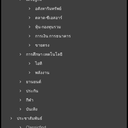
อสังหาริมทรัพย์
ตลาด-ซีเอสอาร์
หุ้น-กองทุนรวม
การเงิน การธนาคาร
ขายตรง
การศึกษา เทคโนโลยี
ไอที
พลังงาน
ยานยนต์
ประกัน
กีฬา
บันเทิง
ประชาสัมพันธ์
Classicfind