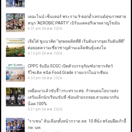
เดอะไนน์ เซ็นเตอร์ พระราม 9 ตอกย้ำเทรนด์สุขภาพสาย
สนุก ‘AEROBIC PARTY’ เบิร์นแคลอรีเผาผลาญไขมัน
4:31 pm
06 ส.ค. 2026
เจียไต๋ ชูแนวคิด “ทุกผลผลิตที่ดี เริ่มต้นจากจุดเริ่มต้นที่ดี”
ต่อยอดความเชี่ยวชาญด้านเมล็ดพันธุ์แตงโม
4:13 pm
06 ส.ค. 2026
CPPC จับมือ SCGC เปิดตัวบรรจุภัณฑ์อาหารสัตว์
รีไซเคิล ชนิด Food Grade รายแรกในอาเซียน
4:03 pm
06 ส.ค. 2026
เหยื่อเมาแล้วขับจี้ ! กระทรวง ศธ. กำหนดนโยบายส่ง
เสริมเด็กนักเรียนขับขี่-ซ้อนท้ายรถจยย.สวมหมวกกัน
น็อค 100%
3:21 pm
06 ส.ค. 2026
“ราเชน” ลั่นเลือกตั้งหน้ากวาด สส. 10 ที่นั่ง พร้อมยึดเก้าอี้
กห.-มท.