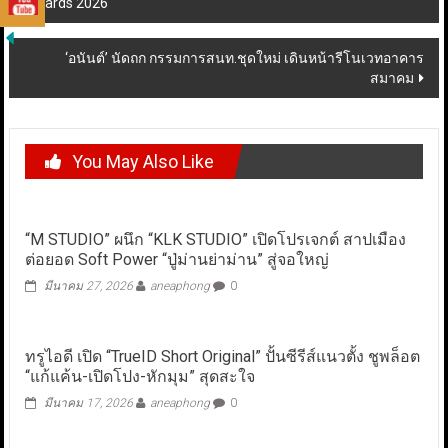
Awards 2026
navigation
‘อนันต์’ นัดถก กรรมการสนท.ชุดใหม่ เดินหน้ารีโนเวทอาคาร
สมาคม
You May Also Like
“M STUDIO” ผนึก “KLK STUDIO” เปิดโปรเจกต์ สาปเมือง
ต่อยอด Soft Power “ปู่ม่านย่าม่าน” สู่จอใหญ่
มีนาคม 27, 2026
aneaphong
0
ทรูไอดี เปิด “TrueID Short Original” ปั้นซีรีส์แนวตั้ง ชูพล็อต
“แก้แค้น-เปิดโปง-หักมุม” สุดสะใจ
มีนาคม 17, 2026
aneaphong
0