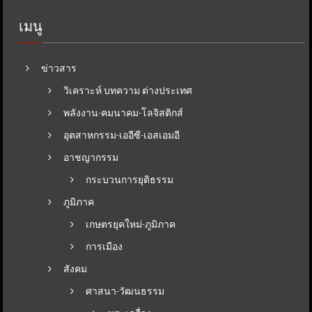
เมนู
ข่าวสาร
วิเคราะห์ บทความ ต่างประเทศ
พลังงาน-คมนาคม-โลจิสติกส์
อุตสาหกรรม-เออีซี-เอสเอมอี
อาชญากรรม
กระบวนการยุติธรรม
ภูมิภาค
เกษตรยุคใหม่-ภูมิภาค
การเมือง
สังคม
ศาสนา-วัฒนธรรม