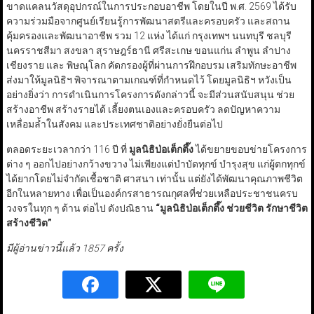
ขาดแคลนวัสดุอุปกรณ์ในการประกอบอาชีพ โดยในปี พ.ศ. 2569 ได้รับ
ความร่วมมือจากศูนย์เรียนรู้การพัฒนาสตรีและครอบครัว และสถาน
คุ้มครองและพัฒนาอาชีพ รวม 12 แห่ง ได้แก่ กรุงเทพฯ นนทบุรี ชลบุรี
นครราชสีมา สงขลา สุราษฎร์ธานี ศรีสะเกษ ขอนแก่น ลำพูน ลำปาง
เชียงราย และ พิษณุโลก คัดกรองผู้ที่ผ่านการฝึกอบรม เสริมทักษะอาชีพ
ส่งมาให้มูลนิธิฯ พิจารณาตามเกณฑ์ที่กำหนดไว้ โดยมูลนิธิฯ หวังเป็น
อย่างยิ่งว่า การดำเนินการโครงการดังกล่าวนี้ จะมีส่วนสนับสนุน ช่วย
สร้างอาชีพ สร้างรายได้ เลี้ยงตนเองและครอบครัว ลดปัญหาความ
เหลื่อมล้ำในสังคม และประเทศชาติอย่างยั่งยืนต่อไป
ตลอดระยะเวลากว่า 116 ปี ที่
มูลนิธิป่อเต็กตึ๊ง
ได้ขยายขอบข่ายโครงการ
ต่าง ๆ ออกไปอย่างกว้างขวาง ไม่เพียงแต่บำบัดทุกข์ บำรุงสุข แก่ผู้ตกทุกข์
ได้ยากโดยไม่จำกัดเชื้อชาติ ศาสนา เท่านั้น แต่ยังได้พัฒนาคุณภาพชีวิต
อีกในหลายทาง เพื่อเป็นองค์กรสาธารณกุศลที่ช่วยเหลือประชาชนครบ
วงจรในทุก ๆ ด้าน ต่อไป ดังปณิธาน
“
มูลนิธิป่อเต็กตึ๊ง ช่วยชีวิต รักษาชีวิต
สร้างชีวิต
”
มีผู้อ่านข่าวนี้แล้ว 1857 ครั้ง