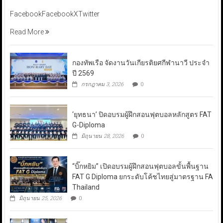
FacebookFacebookXTwitter
Read More
กองทัพเรือ จัดงานวันเกียรติยศกีฬานาวี ประจำ
ปี 2569
กรกฎาคม 3, 2026
0
‘ยุทธนา’ ปิดอบรมผู้ฝึกสอนฟุตบอลหลักสูตร FAT
G-Diploma
มิถุนายน 28, 2026
0
“บิ๊กหยิม” เปิดอบรมผู้ฝึกสอนฟุตบอลขั้นพื้นฐาน
FAT G Diploma ยกระดับโค้ชไทยสู่มาตรฐาน FA
Thailand
มิถุนายน 25, 2026
0