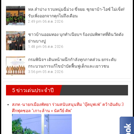
ทล.ลำปาง รวบหนุ่มฉี่ม่วง ขี่จยย. ซุกยาบ้า-ไอซ์ ไม่เข็ด!
รับเพิ่งออกจากคุกไม่ถึงเดือน
2:49 pm
06 ส.ค. 2026
ชาวบ้านออมทอง บุกทำเนียบฯ ร้องปมพิพาทที่ดินวัดดัง
ย่านบางปู
1:48 pm
06 ส.ค. 2026
กรมพินิจฯ เดินหน้าผนึกกำลังทุกภาคส่วน ยกระดับ
กระบวนการแก้ไขบำบัดฟื้นฟูเด็กและเยาวชน
3:56 pm
05 ส.ค. 2026
5 ข่าวเด่นประจำปี
สภท.-นายกเมืองพัทยา ร่วมสนับสนุนทีม “บุ๊คบุฟเฟ่” คว้าอันดับ 3
ศึกฟุตซอล “เกาะล้าน × นัควีย์ คัพ”