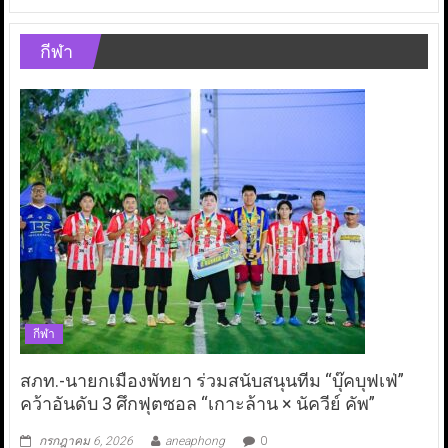
กีฬา
กีฬา
สภท.-นายกเมืองพัทยา ร่วมสนับสนุนทีม “บุ๊คบุฟเฟ่”
คว้าอันดับ 3 ศึกฟุตซอล “เกาะล้าน × นัควีย์ คัพ”
กรกฎาคม 6, 2026
aneaphong
0