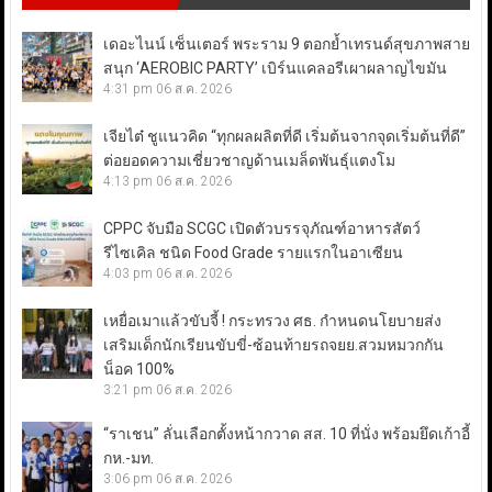
เดอะไนน์ เซ็นเตอร์ พระราม 9 ตอกย้ำเทรนด์สุขภาพสาย
สนุก ‘AEROBIC PARTY’ เบิร์นแคลอรีเผาผลาญไขมัน
4:31 pm
06 ส.ค. 2026
เจียไต๋ ชูแนวคิด “ทุกผลผลิตที่ดี เริ่มต้นจากจุดเริ่มต้นที่ดี”
ต่อยอดความเชี่ยวชาญด้านเมล็ดพันธุ์แตงโม
4:13 pm
06 ส.ค. 2026
CPPC จับมือ SCGC เปิดตัวบรรจุภัณฑ์อาหารสัตว์
รีไซเคิล ชนิด Food Grade รายแรกในอาเซียน
4:03 pm
06 ส.ค. 2026
เหยื่อเมาแล้วขับจี้ ! กระทรวง ศธ. กำหนดนโยบายส่ง
เสริมเด็กนักเรียนขับขี่-ซ้อนท้ายรถจยย.สวมหมวกกัน
น็อค 100%
3:21 pm
06 ส.ค. 2026
“ราเชน” ลั่นเลือกตั้งหน้ากวาด สส. 10 ที่นั่ง พร้อมยึดเก้าอี้
กห.-มท.
3:06 pm
06 ส.ค. 2026