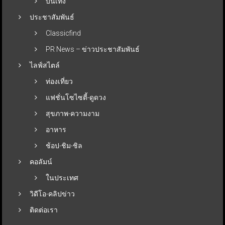
บันเทิง
ประชาสัมพันธ์
Classicfind
PR News – ข่าวประชาสัมพันธ์
ไลฟ์สไตล์
ท่องเที่ยว
แฟชั่นโซไซตี้-ดูดวง
สุขภาพ-ความงาม
อาหาร
ช้อป-ชิม-ชิล
คอลัมน์
ในประเทศ
วิดีโอ-คลิปข่าว
ติดต่อเรา