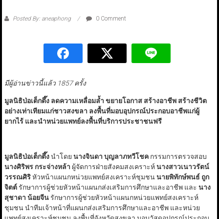
Posted By: aneaphong
0 Comment
มีผู้อ่านข่าวนี้แล้ว 1857 ครั้ง
มูลนิธิป่อเต็กตึ๊ง ลดความเหลื่อมล้ำ ขยายโอกาส สร้างอาชีพ สร้างชีวิต
อย่างเท่าเทียมแก่ชาวสงขลา ลงพื้นที่มอบอุปกรณ์ประกอบอาชีพแก่ผู้
ยากไร้ และนำหน่วยแพทย์ลงพื้นที่บริการประชาชนฟรี
มูลนิธิป่อเต็กตึ๊ง
นำโดย
นางจินดา บุญลาภทวีโชค
กรรมการตรวจสอบ
นางศิริพร กระจ่างหล้า
ผู้จัดการฝ่ายสังคมสงเคราะห์
นางสาวเนาวรัตน์
วรรณศิริ
หัวหน้าแผนกหน่วยแพทย์สงเคราะห์ชุมชน
นายพิทักษ์พนธ์ ถูก
จิตต์
รักษาการผู้ช่วยหัวหน้าแผนกส่งเสริมการศึกษาและอาชีพ และ
นาง
สุชาดา น้อยจีน
รักษาการผู้ช่วยหัวหน้าแผนกหน่วยแพทย์สงเคราะห์
ชุมชน นำทีมเจ้าหน้าที่แผนกส่งเสริมการศึกษาและอาชีพ และหน่วย
แพทย์สงเคราะห์ชุมชน ลงพื้นที่จังหวัดสงขลา มอบวัสดุอุปกรณ์ประกอบ