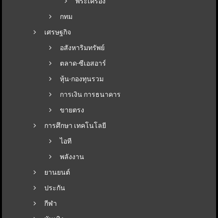
พระเครื่อง
กทม
เศรษฐกิจ
อสังหาริมทรัพย์
ตลาด-ซีเอสอาร์
หุ้น-กองทุนรวม
การเงิน การธนาคาร
ขายตรง
การศึกษา เทคโนโลยี
ไอที
พลังงาน
ยานยนต์
ประกัน
กีฬา