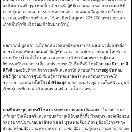
อาชีพ แก่ สตรี บุรุษ พ่อเลี้ยงเดี่ยว หรือผู้ที่มีความหลากหลายทางเพศ ที่มี
ความรู้และความสามารถ ฐานะยากจน ขาดแคลนวัสดุอุปกรณ์ในการ
ประกอบอาชีพ รวมจำนวน 15 คน คิดเป็นมูลค่า 295,790 บาท (สองแสน
เก้าหมื่นห้าพันเจ็ดร้อยเก้าสิบบาทถ้วน)
นอกจากนี้ มูลนิธิฯ ยังได้จัดหน่วยแพทย์สงเคราะห์ชุมชน นำทีมแพทย์อา
สาฯ เจ้าหน้าที่หน่วยแพทย์ ทีมกู้ชีพ และอาสาสมัคร ออกหน่วยให้บริการ
ตรวจรักษาโรคทั่วไป แจกแว่นสายตา บริการตัดผมชาย-หญิง และ
กิจกรรมนันทนาการเด็ก แก่ประชาชนในพื้นที่ฟรี โดยมี
นางพรนิภา มาสิ
ลีรังสี
รองอธิบดีกรมกิจการสตรีและสถาบันครอบครัว
นายอัฐชัย ดุลย
พัชร์
ผู้อำนวยการศูนย์เรียนรู้การพัฒนาสตรี และครอบครัวภาคใต้
จ.สงขลา และ
นายไพโรจน์ ศรีละมุล
นายอำเภอรัตภูมิ ร่วมในพิธี ณ ศูนย์
เรียนรู้การพัฒนาสตรีและครอบครัวภาคใต้ จ.สงขลา
นางจินดา บุญลาภทวีโชค กรรมการตรวจสอบ
เปิดเผยว่า โครงการ ส่ง
เสริมอาชีพเพื่อสตรีและครอบครัว มูลนิธิป่อเต็กตึ๊ง มีวัตถุประสงค์เพื่อมอบ
วัสดุอุปกรณ์ประกอบอาชีพ แก่ สตรี บุรุษ พ่อเลี้ยงเดี่ยว ผู้ด้อยโอกาสทาง
สังคม หรือผู้ที่มีความหลากหลายทางเพศ ที่มีความรู้และความสามารถแต่