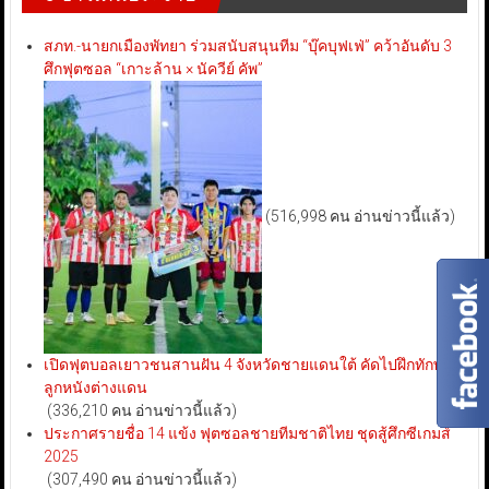
สภท.-นายกเมืองพัทยา ร่วมสนับสนุนทีม “บุ๊คบุฟเฟ่” คว้าอันดับ 3
ศึกฟุตซอล “เกาะล้าน × นัควีย์ คัพ”
(516,998 คน อ่านข่าวนี้แล้ว)
เปิดฟุตบอลเยาวชนสานฝัน 4 จังหวัดชายแดนใต้ คัดไปฝึกทักษะ
ลูกหนังต่างแดน
(336,210 คน อ่านข่าวนี้แล้ว)
ประกาศรายชื่อ 14 แข้ง ฟุตซอลชายทีมชาติไทย ชุดสู้ศึกซีเกมส์
2025
(307,490 คน อ่านข่าวนี้แล้ว)