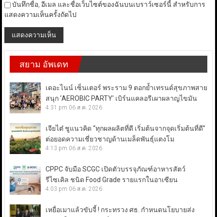
บันทึกชื่อ, อีเมล และชื่อเว็บไซต์ของฉันบนเบราว์เซอร์นี้ สำหรับการ
แสดงความเห็นครั้งถัดไป
สยาม อัพเดท
เดอะไนน์ เซ็นเตอร์ พระราม 9 ตอกย้ำเทรนด์สุขภาพสาย
สนุก ‘AEROBIC PARTY’ เบิร์นแคลอรีเผาผลาญไขมัน
4:31 pm
06 ส.ค. 2026
เจียไต๋ ชูแนวคิด “ทุกผลผลิตที่ดี เริ่มต้นจากจุดเริ่มต้นที่ดี”
ต่อยอดความเชี่ยวชาญด้านเมล็ดพันธุ์แตงโม
4:13 pm
06 ส.ค. 2026
CPPC จับมือ SCGC เปิดตัวบรรจุภัณฑ์อาหารสัตว์
รีไซเคิล ชนิด Food Grade รายแรกในอาเซียน
4:03 pm
06 ส.ค. 2026
เหยื่อเมาแล้วขับจี้ ! กระทรวง ศธ. กำหนดนโยบายส่ง