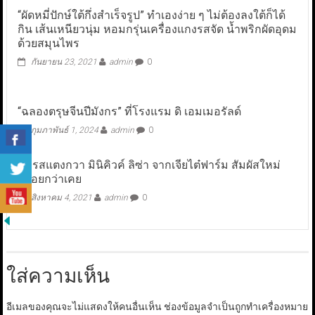
“ผัดหมี่ปักษ์ใต้กึ่งสำเร็จรูป” ทำเองง่าย ๆ ไม่ต้องลงใต้ก็ได้
กิน เส้นเหนียวนุ่ม หอมกรุ่นเครื่องแกงรสจัด น้ำพริกผัดอุดม
ด้วยสมุนไพร
กันยายน 23, 2021
admin
0
“ฉลองตรุษจีนปีมังกร” ที่โรงแรม ดิ เอมเมอรัลด์
กุมภาพันธ์ 1, 2024
admin
0
ลิ้มรสแตงกวา มินิคิวค์ ลิซ่า จากเจียไต๋ฟาร์ม สัมผัสใหม่
อร่อยกว่าเคย
สิงหาคม 4, 2021
admin
0
ใส่ความเห็น
อีเมลของคุณจะไม่แสดงให้คนอื่นเห็น
ช่องข้อมูลจำเป็นถูกทำเครื่องหมาย