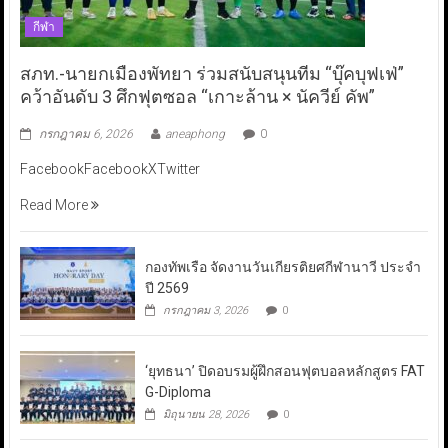
กีฬา
สภท.-นายกเมืองพัทยา ร่วมสนับสนุนทีม “บุ๊คบุฟเฟ่”
คว้าอันดับ 3 ศึกฟุตซอล “เกาะล้าน × นัควีย์ คัพ”
กรกฎาคม 6, 2026
aneaphong
0
FacebookFacebookXTwitter
Read More
กองทัพเรือ จัดงานวันเกียรติยศกีฬานาวี ประจำ
ปี 2569
กรกฎาคม 3, 2026
0
‘ยุทธนา’ ปิดอบรมผู้ฝึกสอนฟุตบอลหลักสูตร FAT
G-Diploma
มิถุนายน 28, 2026
0