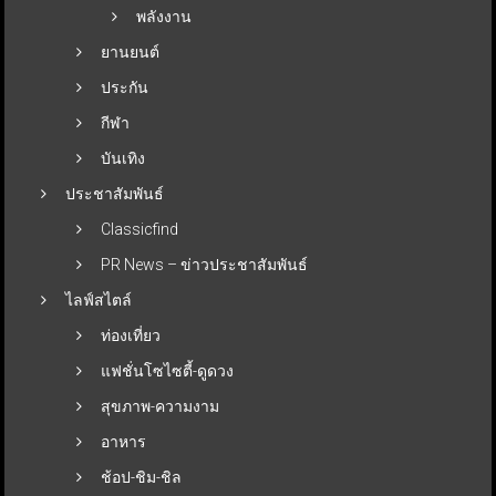
พลังงาน
ยานยนต์
ประกัน
กีฬา
บันเทิง
ประชาสัมพันธ์
Classicfind
PR News – ข่าวประชาสัมพันธ์
ไลฟ์สไตล์
ท่องเที่ยว
แฟชั่นโซไซตี้-ดูดวง
สุขภาพ-ความงาม
อาหาร
ช้อป-ชิม-ชิล