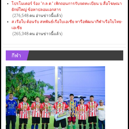
โปรโมเตอร์ ร้อง “ก.ล.ต.” เพิกถอนการรับจดทะเบียน บ.สื่อโฆษณา
ยักษ์ใหญ่ ข้อหาปลอมเอกสาร
(276,548 คน อ่านข่าวนี้แล้ว)
ส.เรือใบ ต้อนรับ สหพันธ์เรือใบเอเชีย หารือพัฒนากีฬาเรือใบไทย-
เอเชีย
(265,348 คน อ่านข่าวนี้แล้ว)
กีฬา