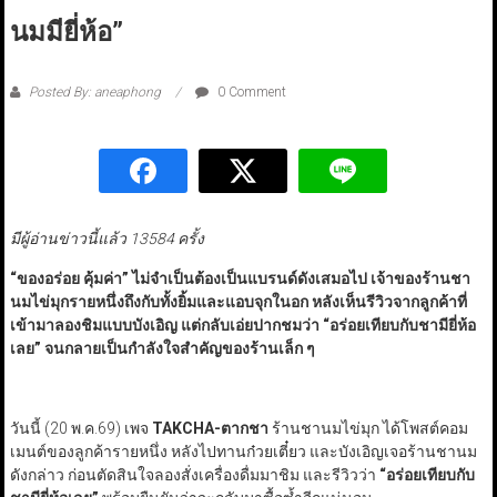
นมมียี่ห้อ”
Posted By: aneaphong
0 Comment
มีผู้อ่านข่าวนี้แล้ว 13584 ครั้ง
“
ของอร่อย คุ้มค่า
”
ไม่จำเป็นต้องเป็นแบรนด์ดังเสมอไป เจ้าของร้านชา
นมไข่มุกรายหนึ่งถึงกับทั้งยิ้มและแอบจุกในอก หลังเห็นรีวิวจากลูกค้าที่
เข้ามาลองชิมแบบบังเอิญ แต่กลับเอ่ยปากชมว่า
“
อร่อยเทียบกับชามียี่ห้อ
เลย
”
จนกลายเป็นกำลังใจสำคัญของร้านเล็ก ๆ
วันนี้ (20 พ.ค.69) เพจ
TAKCHA-
ตากชา
ร้านชานมไข่มุก ได้โพสต์คอม
เมนต์ของลูกค้ารายหนึ่ง หลังไปทานก๋วยเตี๋ยว และบังเอิญเจอร้านชานม
ดังกล่าว ก่อนตัดสินใจลองสั่งเครื่องดื่มมาชิม และรีวิวว่า
“
อร่อยเทียบกับ