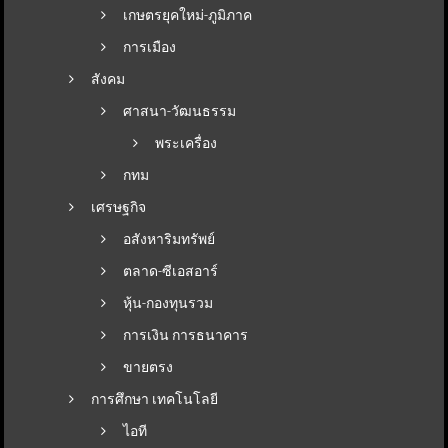
เกษตรยุคใหม่-ภูมิภาค
การเมือง
สังคม
ศาสนา-วัฒนธรรม
พระเครื่อง
กทม
เศรษฐกิจ
อสังหาริมทรัพย์
ตลาด-ซีเอสอาร์
หุ้น-กองทุนรวม
การเงิน การธนาคาร
ขายตรง
การศึกษา เทคโนโลยี
ไอที