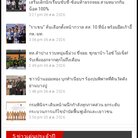
เสริมเด็กนักเรียนขับขี่-ซ้อนท้ายรถจยย.สวมหมวกกัน
น็อค 100%
3:21 pm
06 ส.ค. 2026
“ราเชน” ลั่นเลือกตั้งหน้ากวาด สส. 10 ที่นั่ง พร้อมยึดเก้าอี้
กห.-มท.
3:06 pm
06 ส.ค. 2026
ทล.ลำปาง รวบหนุ่มฉี่ม่วง ขี่จยย. ซุกยาบ้า-ไอซ์ ไม่เข็ด!
รับเพิ่งออกจากคุกไม่ถึงเดือน
2:49 pm
06 ส.ค. 2026
ชาวบ้านออมทอง บุกทำเนียบฯ ร้องปมพิพาทที่ดินวัดดัง
ย่านบางปู
1:48 pm
06 ส.ค. 2026
กรมพินิจฯ เดินหน้าผนึกกำลังทุกภาคส่วน ยกระดับ
กระบวนการแก้ไขบำบัดฟื้นฟูเด็กและเยาวชน
3:56 pm
05 ส.ค. 2026
5 ข่าวเด่นประจำปี