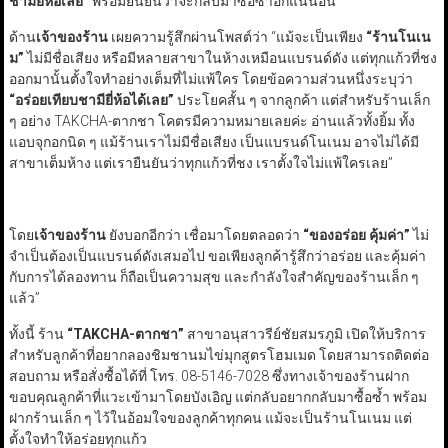
ชามียี่ห้อเลย
”
พร้อมยืนยันว่าจะกลับมาซื้อซ้ำอีกแน่นอน
ด้าน
เจ้าของร้าน
เผยความรู้สึกผ่านโพสต์ว่า “แม้จะเป็นเพียง
“
ร้านโนเน
ม
”
ไม่มีชื่อเสียง หรือมีหลายสาขาในห้างเหมือนแบรนด์ดัง แต่ทุกแก้วที่ชง
ออกมานั้นตั้งใจทำอย่างเต็มที่ไม่แพ้ใคร โดยข้อความส่วนหนึ่งระบุว่า
“
อร่อยเทียบชามียี่ห้อได้เลย
”
ประโยคสั้น ๆ จากลูกค้า แต่สำหรับร้านเล็ก
ๆ อย่าง TAKCHA-ตากชา โคตรมีความหมายเลยค่ะ อ่านแล้วทั้งยิ้ม ทั้ง
แอบจุกอกนิด ๆ แม้ร้านเราไม่มีชื่อเสียง เป็นแบรนด์โนเนม อาจไม่ได้มี
สาขาเต็มห้าง แต่เรายืนยันว่าทุกแก้วที่ชง เราตั้งใจไม่แพ้ใครเลย”
โดย
เจ้าของร้าน
ยังบอกอีกว่า เชื่อมาโดยตลอดว่า
“
ของอร่อย คุ้มค่า
”
ไม่
จำเป็นต้องเป็นแบรนด์ดังเสมอไป ขอเพียงลูกค้ารู้สึกว่าอร่อย และคุ้มค่า
กับการได้ลองทาน ก็ถือเป็นความสุข และกำลังใจสำคัญของร้านเล็ก ๆ
แล้ว”
ทั้งนี้ ร้าน
“TAKCHA-
ตากชา
”
สาขาอนุสาวรีย์ชัยสมรภูมิ เปิดให้บริการ
สำหรับลูกค้าที่อยากลองชิมชานมไข่มุกสูตรโฮมเมด โดยสามารถติดต่อ
สอบถาม หรือสั่งซื้อได้ที่ โทร. 08-5146-7028 ซึ่งทางเจ้าของร้านฝาก
ขอบคุณลูกค้าที่แวะเข้ามาโดยบังเอิญ แต่กลับอยากกลับมาซื้อซ้ำ พร้อม
ฝากร้านเล็ก ๆ ไว้ในอ้อมใจของลูกค้าทุกคน แม้จะเป็นร้านโนเนม แต่
ตั้งใจทำให้อร่อยทุกแก้ว