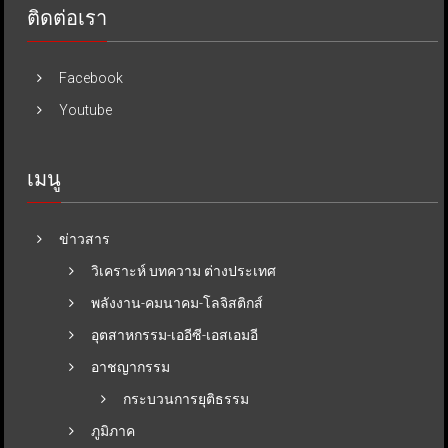
ติดต่อเรา
Facebook
Youtube
เมนู
ข่าวสาร
วิเคราะห์ บทความ ต่างประเทศ
พลังงาน-คมนาคม-โลจิสติกส์
อุตสาหกรรม-เออีซี-เอสเอมอี
อาชญากรรม
กระบวนการยุติธรรม
ภูมิภาค