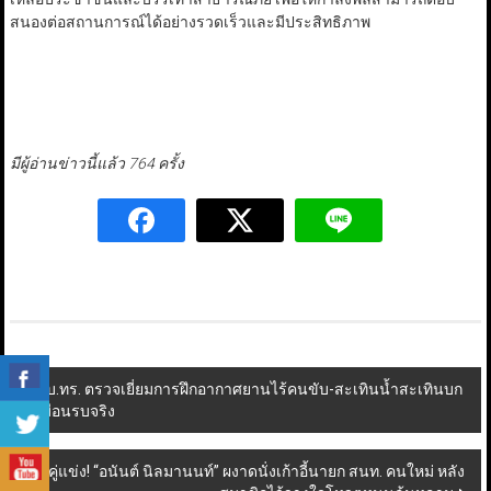
สนองต่อสถานการณ์ได้อย่างรวดเร็วและมีประสิทธิภาพ
มีผู้อ่านข่าวนี้แล้ว 764 ครั้ง
Post
ผบ.ทร. ตรวจเยี่ยมการฝึกอากาศยานไร้คนขับ-สะเทินน้ำสะเทินบก
เสมือนรบจริง
navigation
ไร้คู่แข่ง! “อนันต์ นิลมานนท์” ผงาดนั่งเก้าอี้นายก สนท. คนใหม่ หลัง