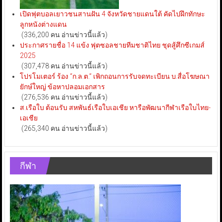
เปิดฟุตบอลเยาวชนสานฝัน 4 จังหวัดชายแดนใต้ คัดไปฝึกทักษะ
ลูกหนังต่างแดน
(336,200 คน อ่านข่าวนี้แล้ว)
ประกาศรายชื่อ 14 แข้ง ฟุตซอลชายทีมชาติไทย ชุดสู้ศึกซีเกมส์
2025
(307,478 คน อ่านข่าวนี้แล้ว)
โปรโมเตอร์ ร้อง “ก.ล.ต.” เพิกถอนการรับจดทะเบียน บ.สื่อโฆษณา
ยักษ์ใหญ่ ข้อหาปลอมเอกสาร
(276,536 คน อ่านข่าวนี้แล้ว)
ส.เรือใบ ต้อนรับ สหพันธ์เรือใบเอเชีย หารือพัฒนากีฬาเรือใบไทย-
เอเชีย
(265,340 คน อ่านข่าวนี้แล้ว)
กีฬา