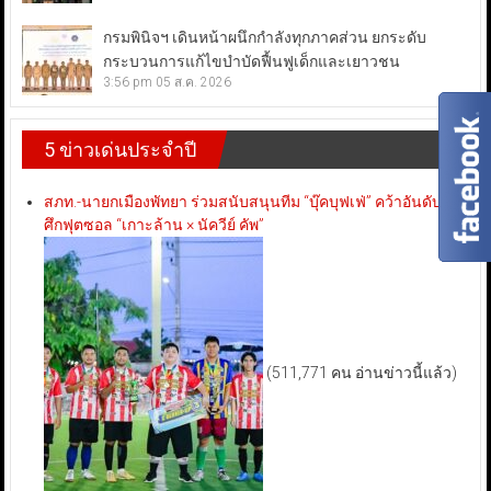
กรมพินิจฯ เดินหน้าผนึกกำลังทุกภาคส่วน ยกระดับ
กระบวนการแก้ไขบำบัดฟื้นฟูเด็กและเยาวชน
3:56 pm
05 ส.ค. 2026
5 ข่าวเด่นประจำปี
สภท.-นายกเมืองพัทยา ร่วมสนับสนุนทีม “บุ๊คบุฟเฟ่” คว้าอันดับ 3
ศึกฟุตซอล “เกาะล้าน × นัควีย์ คัพ”
(511,771 คน อ่านข่าวนี้แล้ว)