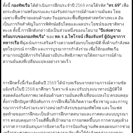
ทั้งนี้
กองทัพเรือ
ได้ดำเนินการฝึกประจำปี 2569 ภายใต้รหัส
“
ทร.69”
เพื่อ
ยกระดับความพร้อมรบและรองรับสถานการณ์ด้านความมั่นคง โดย
เฉพาะพื้นที่ชายแดนด้านตะวันออกและพื้นที่ยุทธศาสตร์ทางทะเล อัน
เป็นภารกิจสำคัญในการพิทักษ์อธิปไตยและผลประโยชน์ของชาติทาง
ทะเล ทั้งนี้ การฝึกดังกล่าวยังเป็นส่วนหนึ่งของนโยบาย
“
ปีแห่งความ
พร้อมรบของกองทัพเรือ
”
ของ
พล.ร.อ.ไพโรจน์ เฟื่องจันทร์ ผู้บัญชาการ
ทหารเรือ
ที่มุ่งเน้นการเสริมสร้างความพร้อมรบในทุกมิติ ทั้งด้านกำลังพล
ยุทโธปกรณ์ การฝึก และการบูรณาการกำลังร่วม เพื่อให้กองทัพเรือ
สามารถปฏิบัติภารกิจได้อย่างมีประสิทธิภาพภายใต้สถานการณ์ด้าน
ความมั่นคงที่เปลี่ยนแปลงอย่างรวดเร็ว
การฝึกครั้งนี้เริ่มเมื่อต้นปี 2569 ได้นำบทเรียนจากสถานการณ์ความขัด
แย้งจริงในปี 2568 มาศึกษา วิเคราะห์ และปรับปรุงแนวทางปฏิบัติให้
สอดคล้องกับสภาพแวดล้อมด้านความมั่นคงที่เปลี่ยนแปลงไป ครอบคลุม
ทั้งการฝึกปัญหาที่บังคับการ การฝึกเพื่อให้เกิดความเชี่ยวชาญ และการบู
รณาการกำลังร่วมระหว่างหน่วยกำลังรบของกองทัพไทย และในเฟส
สุดท้ายของการฝึกจะเป็นห้วงการฝึกภาคสนามและภาคทะเลแบบบูรณา
การ ครอบคลุมการโจมตีพื้นที่เป้าหมาย การยกพลขึ้นบก การควบคุมห้วง
อากาศ การสนับสนุนการยิงทางเรือ การป้องกันฐานทัพ ตลอดจนการช่วย
เหลือประชาชนและบรรเทาสาธารณภัย เพื่อให้กำลังพลสามารถตอบ