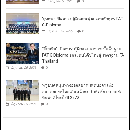
กรกฎาคม 3, 2026
0
‘ยุทธนา’ ปิดอบรมผู้ฝึกสอนฟุตบอลหลักสูตร FAT
G-Diploma
มิถุนายน 28, 2026
0
“บิ๊กหยิม” เปิดอบรมผู้ฝึกสอนฟุตบอลขั้นพื้นฐาน
FAT G Diploma ยกระดับโค้ชไทยสู่มาตรฐาน FA
Thailand
มิถุนายน 25, 2026
0
ทรู ยินดีหนุนทางออกสมาคมฟุตบอลฯ เพื่อ
อนาคตบอลไทยเดินหน้าต่อ รับสิทธิ์ถ่ายทอดสด
ทีมชาติไทยถึงปี 2572
มิถุนายน 25, 2026
0