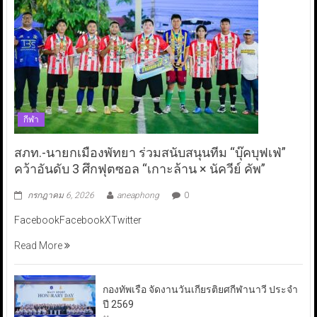
กีฬา
สภท.-นายกเมืองพัทยา ร่วมสนับสนุนทีม “บุ๊คบุฟเฟ่”
คว้าอันดับ 3 ศึกฟุตซอล “เกาะล้าน × นัควีย์ คัพ”
กรกฎาคม 6, 2026
aneaphong
0
FacebookFacebookXTwitter
Read More
กองทัพเรือ จัดงานวันเกียรติยศกีฬานาวี ประจำ
ปี 2569