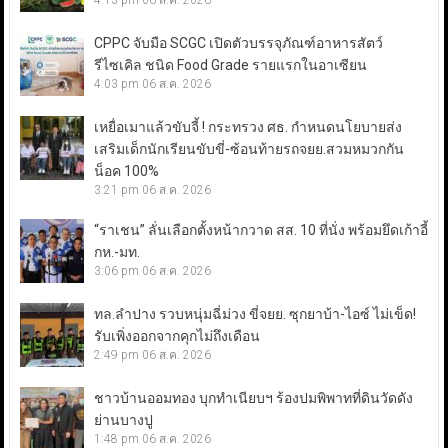
4:13 pm
06 ส.ค. 2026
CPPC จับมือ SCGC เปิดตัวบรรจุภัณฑ์อาหารสัตว์
รีไซเคิล ชนิด Food Grade รายแรกในอาเซียน
4:03 pm
06 ส.ค. 2026
เหยื่อเมาแล้วขับจี้ ! กระทรวง ศธ. กำหนดนโยบายส่ง
เสริมเด็กนักเรียนขับขี่-ซ้อนท้ายรถจยย.สวมหมวกกัน
น็อค 100%
3:21 pm
06 ส.ค. 2026
“ราเชน” ลั่นเลือกตั้งหน้ากวาด สส. 10 ที่นั่ง พร้อมยึดเก้าอี้
กห.-มท.
3:06 pm
06 ส.ค. 2026
ทล.ลำปาง รวบหนุ่มฉี่ม่วง ขี่จยย. ซุกยาบ้า-ไอซ์ ไม่เข็ด!
รับเพิ่งออกจากคุกไม่ถึงเดือน
2:49 pm
06 ส.ค. 2026
ชาวบ้านออมทอง บุกทำเนียบฯ ร้องปมพิพาทที่ดินวัดดัง
ย่านบางปู
1:48 pm
06 ส.ค. 2026