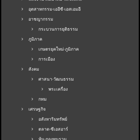
อุตสาหกรรม-เออีซี-เอสเอมอี
อาชญากรรม
กระบวนการยุติธรรม
ภูมิภาค
เกษตรยุคใหม่-ภูมิภาค
การเมือง
สังคม
ศาสนา-วัฒนธรรม
พระเครื่อง
กทม
เศรษฐกิจ
อสังหาริมทรัพย์
ตลาด-ซีเอสอาร์
หุ้น-กองทุนรวม