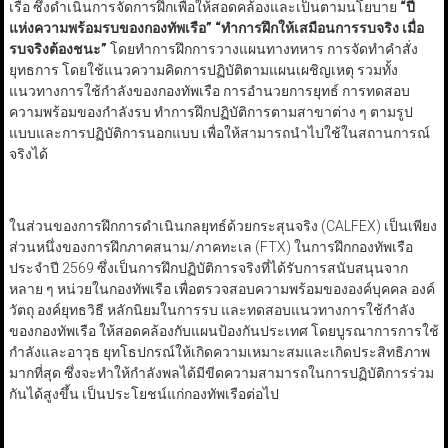
เรือ ซึ่งดำเนินการจัดการฝึกเพื่อให้สอดคล้องและเป็นตามนโยบาย
“
ปี
แห่งความพร้อมรบของกองทัพเรือ
”
“
ทำการฝึกให้เสมือนการรบจริง เมื่อ
รบจริงต้องชนะ
”
โดยทำการฝึกการวางแผนทางทหาร การจัดทำคำสั่ง
ยุทธการ โดยใช้แนวความคิดการปฏิบัติตามแผนเผชิญเหตุ รวมทั้ง
แนวทางการใช้กำลังของกองทัพเรือ การอำนวยการยุทธ์ การทดสอบ
ความพร้อมของกำลังรบ ทำการฝึกปฏิบัติการตามสาขาต่าง ๆ ตามรูป
แบบและการปฏิบัติการนอกแบบ เพื่อให้สามารถนำไปใช้ในสถานการณ์
จริงได้
ในส่วนของการฝึกการดำเนินกลยุทธ์ด้วยกระสุนจริง (CALFEX) เป็นเพียง
ส่วนหนึ่งของการฝึกภาคสนาม/ภาคทะเล (FTX) ในการฝึกกองทัพเรือ
ประจำปี 2569 ซึ่งเป็นการฝึกปฏิบัติการจริงที่ได้รับการสนับสนุนจาก
หลาย ๆ หน่วยในกองทัพเรือ เพื่อตรวจสอบความพร้อมขององค์บุคคล องค์
วัตถุ องค์ยุทธวิธี หลักนิยมในการรบ และทดสอบแนวทางการใช้กำลัง
ของกองทัพเรือ ให้สอดคล้องกับแผนป้องกันประเทศ โดยบูรณาการการใช้
กำลังและอาวุธ ยุทโธปกรณ์ให้เกิดความเหมาะสมและเกิดประสิทธิภาพ
มากที่สุด ซึ่งจะทำให้กำลังพลได้มีขีดความสามารถในการปฏิบัติการร่วม
กันได้สูงขึ้น เป็นประโยชน์แก่กองทัพเรือต่อไป