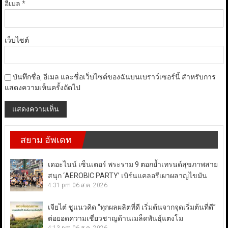
อีเมล
*
เว็บไซต์
บันทึกชื่อ, อีเมล และชื่อเว็บไซต์ของฉันบนเบราว์เซอร์นี้ สำหรับการ
แสดงความเห็นครั้งถัดไป
สยาม อัพเดท
เดอะไนน์ เซ็นเตอร์ พระราม 9 ตอกย้ำเทรนด์สุขภาพสาย
สนุก ‘AEROBIC PARTY’ เบิร์นแคลอรีเผาผลาญไขมัน
4:31 pm
06 ส.ค. 2026
เจียไต๋ ชูแนวคิด “ทุกผลผลิตที่ดี เริ่มต้นจากจุดเริ่มต้นที่ดี”
ต่อยอดความเชี่ยวชาญด้านเมล็ดพันธุ์แตงโม