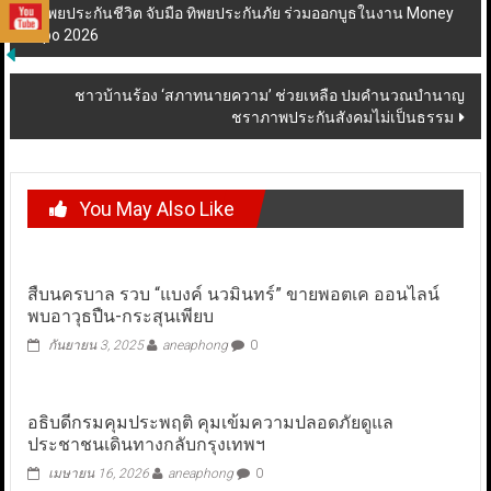
Post
ทิพยประกันชีวิต จับมือ ทิพยประกันภัย ร่วมออกบูธในงาน Money
Expo 2026
navigation
ชาวบ้านร้อง ‘สภาทนายความ’ ช่วยเหลือ ปมคำนวณบำนาญ
ชราภาพประกันสังคมไม่เป็นธรรม
You May Also Like
สืบนครบาล รวบ “แบงค์ นวมินทร์” ขายพอตเค ออนไลน์
พบอาวุธปืน-กระสุนเพียบ
กันยายน 3, 2025
aneaphong
0
อธิบดีกรมคุมประพฤติ คุมเข้มความปลอดภัยดูแล
ประชาชนเดินทางกลับกรุงเทพฯ
เมษายน 16, 2026
aneaphong
0