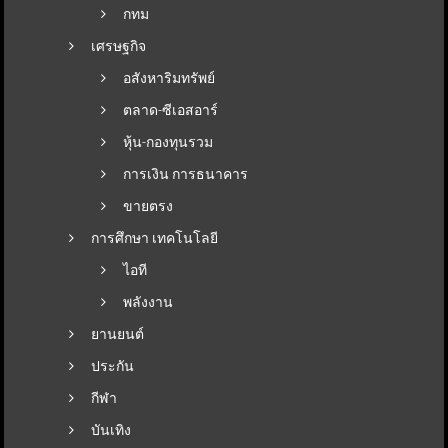
กทม
เศรษฐกิจ
อสังหาริมทรัพย์
ตลาด-ซีเอสอาร์
หุ้น-กองทุนรวม
การเงิน การธนาคาร
ขายตรง
การศึกษา เทคโนโลยี
ไอที
พลังงาน
ยานยนต์
ประกัน
กีฬา
บันเทิง