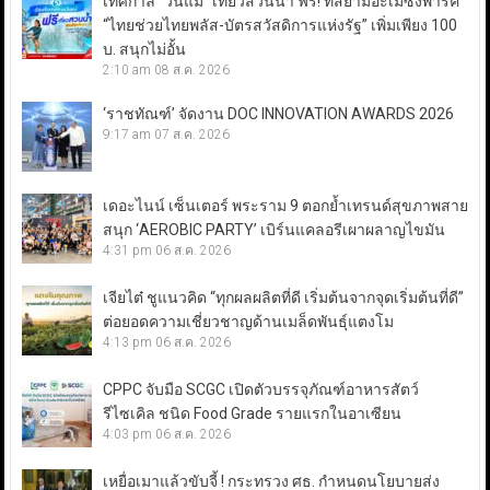
เทศกาล “วันแม่” เที่ยวสวนน้ำ ฟรี! ที่สยามอะเมซิ่งพาร์ค
“ไทยช่วยไทยพลัส-บัตรสวัสดิการแห่งรัฐ” เพิ่มเพียง 100
บ. สนุกไม่อั้น
2:10 am
08 ส.ค. 2026
‘ราชทัณฑ์’ จัดงาน DOC INNOVATION AWARDS 2026
9:17 am
07 ส.ค. 2026
เดอะไนน์ เซ็นเตอร์ พระราม 9 ตอกย้ำเทรนด์สุขภาพสาย
สนุก ‘AEROBIC PARTY’ เบิร์นแคลอรีเผาผลาญไขมัน
4:31 pm
06 ส.ค. 2026
เจียไต๋ ชูแนวคิด “ทุกผลผลิตที่ดี เริ่มต้นจากจุดเริ่มต้นที่ดี”
ต่อยอดความเชี่ยวชาญด้านเมล็ดพันธุ์แตงโม
4:13 pm
06 ส.ค. 2026
CPPC จับมือ SCGC เปิดตัวบรรจุภัณฑ์อาหารสัตว์
รีไซเคิล ชนิด Food Grade รายแรกในอาเซียน
4:03 pm
06 ส.ค. 2026
เหยื่อเมาแล้วขับจี้ ! กระทรวง ศธ. กำหนดนโยบายส่ง