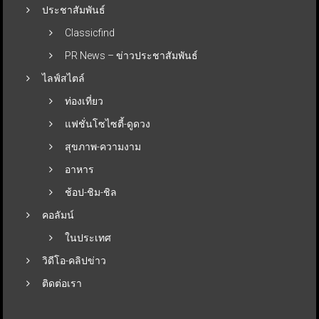
ประชาสัมพันธ์
Classicfind
PR News – ข่าวประชาสัมพันธ์
ไลฟ์สไตล์
ท่องเที่ยว
แฟชั่นโซไซตี้-ดูดวง
สุขภาพ-ความงาม
อาหาร
ช้อป-ชิม-ชิล
คอลัมน์
ในประเทศ
วิดีโอ-คลิปข่าว
ติดต่อเรา