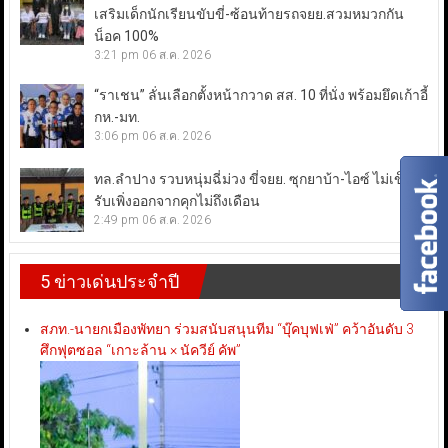
เสริมเด็กนักเรียนขับขี่-ซ้อนท้ายรถจยย.สวมหมวกกัน
น็อค 100%
3:21 pm
06 ส.ค. 2026
“ราเชน” ลั่นเลือกตั้งหน้ากวาด สส. 10 ที่นั่ง พร้อมยึดเก้าอี้
กห.-มท.
3:06 pm
06 ส.ค. 2026
ทล.ลำปาง รวบหนุ่มฉี่ม่วง ขี่จยย. ซุกยาบ้า-ไอซ์ ไม่เข็ด!
รับเพิ่งออกจากคุกไม่ถึงเดือน
2:49 pm
06 ส.ค. 2026
5 ข่าวเด่นประจำปี
สภท.-นายกเมืองพัทยา ร่วมสนับสนุนทีม “บุ๊คบุฟเฟ่” คว้าอันดับ 3
ศึกฟุตซอล “เกาะล้าน × นัควีย์ คัพ”