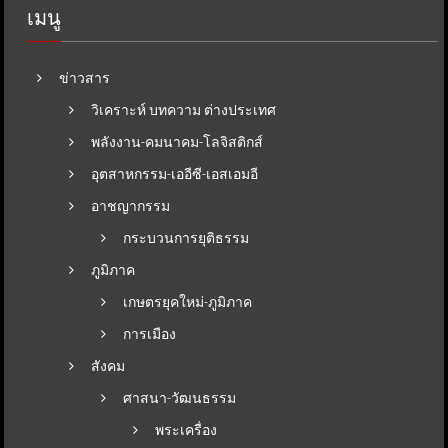
เมนู
ข่าวสาร
วิเคราะห์ บทความ ต่างประเทศ
พลังงาน-คมนาคม-โลจิสติกส์
อุตสาหกรรม-เออีซี-เอสเอมอี
อาชญากรรม
กระบวนการยุติธรรม
ภูมิภาค
เกษตรยุคใหม่-ภูมิภาค
การเมือง
สังคม
ศาสนา-วัฒนธรรม
พระเครื่อง