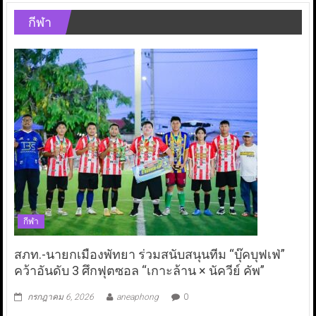
กีฬา
กีฬา
สภท.-นายกเมืองพัทยา ร่วมสนับสนุนทีม “บุ๊คบุฟเฟ่”
คว้าอันดับ 3 ศึกฟุตซอล “เกาะล้าน × นัควีย์ คัพ”
กรกฎาคม 6, 2026
aneaphong
0