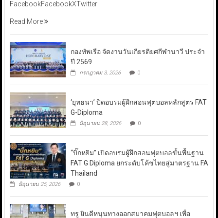
FacebookFacebookXTwitter
Read More
กองทัพเรือ จัดงานวันเกียรติยศกีฬานาวี ประจำ
ปี 2569
กรกฎาคม 3, 2026
0
‘ยุทธนา’ ปิดอบรมผู้ฝึกสอนฟุตบอลหลักสูตร FAT
G-Diploma
มิถุนายน 28, 2026
0
“บิ๊กหยิม” เปิดอบรมผู้ฝึกสอนฟุตบอลขั้นพื้นฐาน
FAT G Diploma ยกระดับโค้ชไทยสู่มาตรฐาน FA
Thailand
มิถุนายน 25, 2026
0
ทรู ยินดีหนุนทางออกสมาคมฟุตบอลฯ เพื่อ