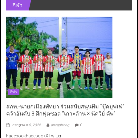
กีฬา
กีฬา
สภท.-นายกเมืองพัทยา ร่วมสนับสนุนทีม “บุ๊คบุฟเฟ่”
คว้าอันดับ 3 ศึกฟุตซอล “เกาะล้าน × นัควีย์ คัพ”
กรกฎาคม 6, 2026
aneaphong
0
FacebookFacebookXTwitter