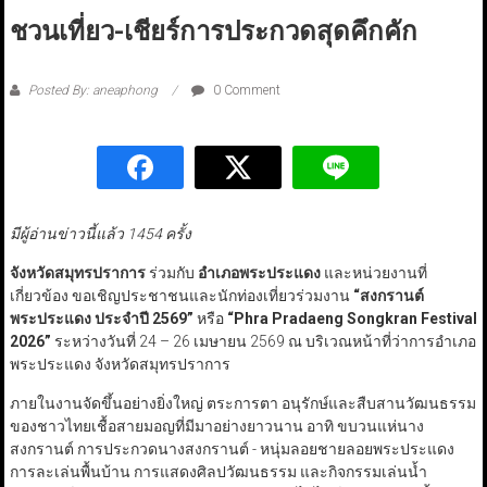
ชวนเที่ยว-เชียร์การประกวดสุดคึกคัก
Posted By: aneaphong
0 Comment
มีผู้อ่านข่าวนี้แล้ว 1454 ครั้ง
จังหวัดสมุทรปราการ
ร่วมกับ
อำเภอพระประแดง
และหน่วยงานที่
เกี่ยวข้อง ขอเชิญประชาชนและนักท่องเที่ยวร่วมงาน
“
สงกรานต์
พระประแดง ประจำปี 2569
”
หรือ
“Phra Pradaeng Songkran Festival
2026
”
ระหว่างวันที่ 24 – 26 เมษายน 2569 ณ บริเวณหน้าที่ว่าการอำเภอ
พระประแดง จังหวัดสมุทรปราการ
ภายในงานจัดขึ้นอย่างยิ่งใหญ่ ตระการตา อนุรักษ์และสืบสานวัฒนธรรม
ของชาวไทยเชื้อสายมอญที่มีมาอย่างยาวนาน อาทิ ขบวนแห่นาง
สงกรานต์ การประกวด​นางสงกรานต์ ​- หนุ่มลอยชายลอย​พระประแดง​
การละเล่นพื้นบ้าน การแสดงศิลปวัฒนธรรม และกิจกรรมเล่นน้ำ