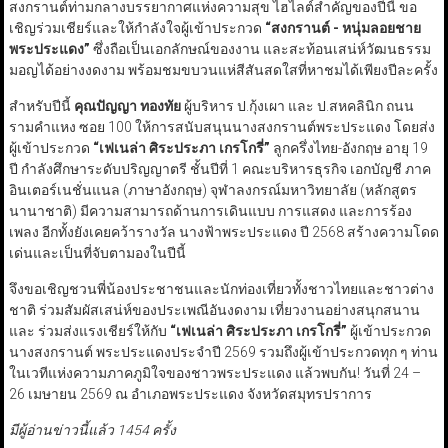
สงกรานต์ท่ามกลางบรรยากาศแห่งความสุข ไฮไลต์สำคัญของปีนี้ ขอ
เชิญร่วมเชียร์และให้กำลังใจผู้เข้าประกวด
“
​สงกรานต์​ -​ หนุ่มลอยชาย ​
พระประแดง​
”
ซึ่งถือเป็นเอกลักษณ์ของงาน และสะท้อนเสน่ห์วัฒนธรรม
มอญได้อย่างงดงาม พร้อมชมขบวนแห่สีสันสดใสที่หาชมได้เพียงปีละครั้ง
สำหรับปีนี้
คุณปัญญา ทองทัย
ผู้บริหาร ป.กุ้งเผา และ ป.สหคลินิก ถนน
รามคำแหง ซอย 100 ให้การสนับสนุน​นางสงกรานต์​พระประแดง โดยส่ง​
ผู้เข้าประกวด
“
เฟเนล่า ศิระประภา เกรโกรี่
”
ลูกครึ่งไทย-อังกฤษ อายุ 19
ปี กำลังศึกษาระดับปริญญาตรี ชั้นปีที่ 1 คณะบริหารธุรกิจ เอกบัญชี ภาค
อินเตอร์เนชั่นแนล (ภาษาอังกฤษ) จุฬาลงกรณ์มหาวิทยาลัย (หลักสูตร
นานาชาติ) มีความสามารถด้านการเดินแบบ การแสดง และการร้อง
เพลง อีกทั้งยังเคยคว้ารางวัล นางฟ้าพระประแดง ปี 2568 สร้างความโดด
เด่นและเป็นที่จับตามองในปีนี้
จึงขอเชิญชวนพี่น้องประชาชนและนักท่องเที่ยวทั้งชาวไทยและชาวต่าง
ชาติ ร่วมสัมผัสเสน่ห์ของประเพณีอันงดงาม เที่ยวงานอย่างสนุกสนาน
และ ร่วมส่งแรงเชียร์ให้กับ
“
เฟเนล่า ศิระประภา เกรโกรี่
”
​ผู้เข้าประกวด
นางสงกรานต์​ พระประแดงประจำปี 2569​ รวมถึงผู้เข้าประกวดทุก ๆ ท่าน
ในเวทีแห่งความภาคภูมิใจของชาวพระประแดง แล้วพบกัน! วันที่ 24 –
26 เมษายน 2569 ณ อำเภอพระประแดง จังหวัดสมุทรปราการ
มีผู้อ่านข่าวนี้แล้ว 1454 ครั้ง