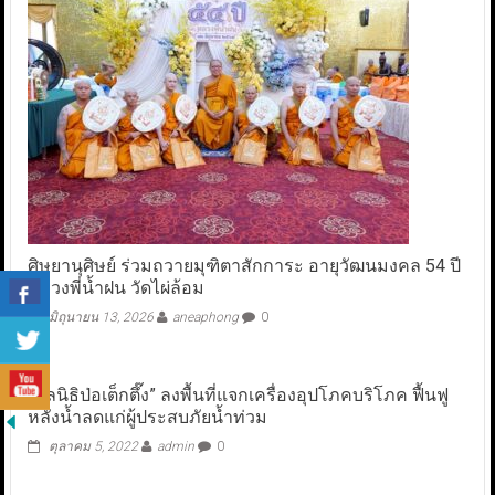
ศิษยานุศิษย์ ร่วมถวายมุฑิตาสักการะ อายุวัฒนมงคล 54 ปี
หลวงพี่น้ำฝน วัดไผ่ล้อม
มิถุนายน 13, 2026
aneaphong
0
“มูลนิธิป่อเต็กตึ๊ง” ลงพื้นที่แจกเครื่องอุปโภคบริโภค ฟื้นฟู
หลังน้ำลดแก่ผู้ประสบภัยน้ำท่วม
ตุลาคม 5, 2022
admin
0