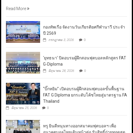
Read More
กองทัพเรือ จัดงานวันเกียรติยศกีฬานาวี ประจำ
ปี 2569
กรกฎาคม 3, 2026
0
‘ยุทธนา’ ปิดอบรมผู้ฝึกสอนฟุตบอลหลักสูตร FAT
G-Diploma
มิถุนายน 28, 2026
0
“บิ๊กหยิม” เปิดอบรมผู้ฝึกสอนฟุตบอลขั้นพื้นฐาน
FAT G Diploma ยกระดับโค้ชไทยสู่มาตรฐาน FA
Thailand
มิถุนายน 25, 2026
0
ทรู ยินดีหนุนทางออกสมาคมฟุตบอลฯ เพื่อ
อนาคตบอลไทยเดินหน้าต่อ รับสิทธิ์ถ่ายทอดสด