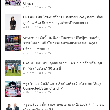
Choice
4:47 pm
08 ส.ค. 2026
CP LAND ปั้น ‘Pri-d’ สร้าง Customer Ecosystem เชื่อม
ลูกบ้าน-พันธมิตร ขยายมูลค่าธุรกิจระยะยาว
4:43 pm
08 ส.ค. 2026
รถพยาบาลคันนี้…ยังต้องกลับมาช่วยชีวิตผู้คน ขอเชิญ
ร่วมเป็นส่วนหนึ่งในการซ่อมรถพยาบาล มูลนิธิกุศล
ศรัทธา อ.พระแสง
4:34 pm
08 ส.ค. 2026
PWS สนับสนุนทีมลูกหนังสถาบันพระปกเกล้า พร้อมลุย
ศึก “รักเมืองไทย” 30 ส.ค.นี้
4:32 pm
08 ส.ค. 2026
ทรู x โก๋แก่ เติมสีสันการเริ่มต้นทริปเมืองไทย กับ “Stay
Connected, Stay Crunchy”
4:28 pm
08 ส.ค. 2026
ทรู คอร์ปอเรชั่น รายงานงบไตรมาส 2/2569 ทำกำไรต่อ
เนื่องเป็นไตรมาสที่ 6