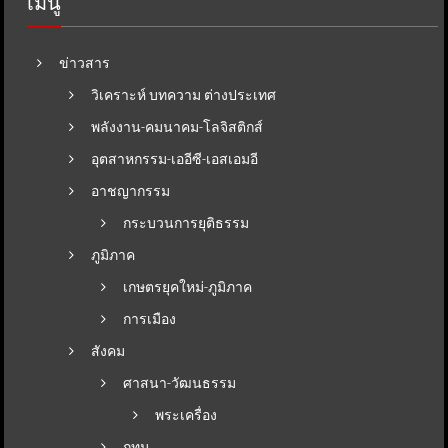
เมนู
ข่าวสาร
วิเคราะห์ บทความ ต่างประเทศ
พลังงาน-คมนาคม-โลจิสติกส์
อุตสาหกรรม-เออีซี-เอสเอมอี
อาชญากรรม
กระบวนการยุติธรรม
ภูมิภาค
เกษตรยุคใหม่-ภูมิภาค
การเมือง
สังคม
ศาสนา-วัฒนธรรม
พระเครื่อง
กทม