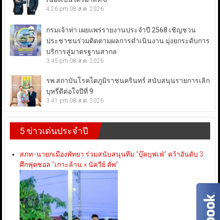
4:26 pm
08 ส.ค. 2026
กรมเจ้าท่า เผยแพร่รายงานประจำปี 2568 เชิญชวน
ประชาชนร่วมติดตามผลการดำเนินงาน มุ่งยกระดับการ
บริการสู่มาตรฐานสากล
3:45 pm
08 ส.ค. 2026
รพ.สถาบันโรคไตภูมิราชนครินทร์ สนับสนุนรายการเลิก
บุหรี่ดีต่อใจปีที่ 9
3:41 pm
08 ส.ค. 2026
5 ข่าวเด่นประจำปี
สภท.-นายกเมืองพัทยา ร่วมสนับสนุนทีม “บุ๊คบุฟเฟ่” คว้าอันดับ 3
ศึกฟุตซอล “เกาะล้าน × นัควีย์ คัพ”