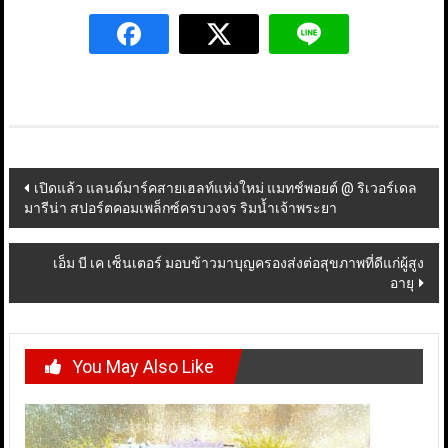
Post
เปิดแล้ว แลนด์มาร์คสายเฮลท์แห่งใหม่ แมทช์พอยต์ @ ริเวอร์เดล
มารีน่า สปอร์ตคอมเพล็กซ์ครบวงจร ริมน้ำเจ้าพระยา
navigation
เอ็ม บี เค เซ็นเตอร์ มอบข้าวมาบุญครองส่งต่อสุขภาพที่ดีแก่ผู้สูง
อายุ
You May Also Like