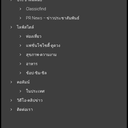
Classicfind
PR News – ข่าวประชาสัมพันธ์
ไลฟ์สไตล์
ท่องเที่ยว
แฟชั่นโซไซตี้-ดูดวง
สุขภาพ-ความงาม
อาหาร
ช้อป-ชิม-ชิล
คอลัมน์
ในประเทศ
วิดีโอ-คลิปข่าว
ติดต่อเรา