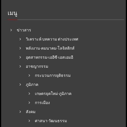
เมนู
ข่าวสาร
วิเคราะห์ บทความ ต่างประเทศ
พลังงาน-คมนาคม-โลจิสติกส์
อุตสาหกรรม-เออีซี-เอสเอมอี
อาชญากรรม
กระบวนการยุติธรรม
ภูมิภาค
เกษตรยุคใหม่-ภูมิภาค
การเมือง
สังคม
ศาสนา-วัฒนธรรม