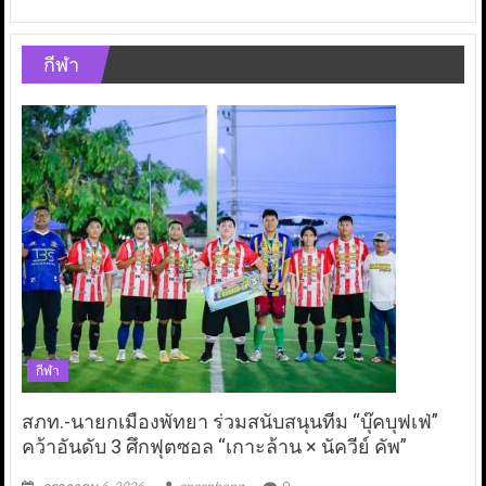
กีฬา
กีฬา
สภท.-นายกเมืองพัทยา ร่วมสนับสนุนทีม “บุ๊คบุฟเฟ่”
คว้าอันดับ 3 ศึกฟุตซอล “เกาะล้าน × นัควีย์ คัพ”