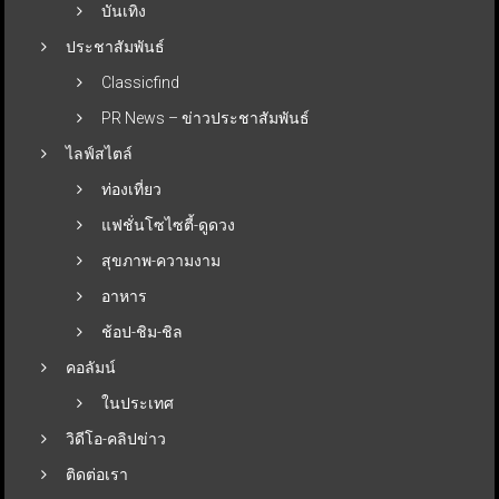
บันเทิง
ประชาสัมพันธ์
Classicfind
PR News – ข่าวประชาสัมพันธ์
ไลฟ์สไตล์
ท่องเที่ยว
แฟชั่นโซไซตี้-ดูดวง
สุขภาพ-ความงาม
อาหาร
ช้อป-ชิม-ชิล
คอลัมน์
ในประเทศ
วิดีโอ-คลิปข่าว
ติดต่อเรา