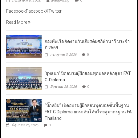
กรกฎาคม 6, 2026
aneaphong
0
FacebookFacebookXTwitter
Read More
กองทัพเรือ จัดงานวันเกียรติยศกีฬานาวี ประจำ
ปี 2569
กรกฎาคม 3, 2026
0
‘ยุทธนา’ ปิดอบรมผู้ฝึกสอนฟุตบอลหลักสูตร FAT
G-Diploma
มิถุนายน 28, 2026
0
“บิ๊กหยิม” เปิดอบรมผู้ฝึกสอนฟุตบอลขั้นพื้นฐาน
FAT G Diploma ยกระดับโค้ชไทยสู่มาตรฐาน FA
Thailand
มิถุนายน 25, 2026
0