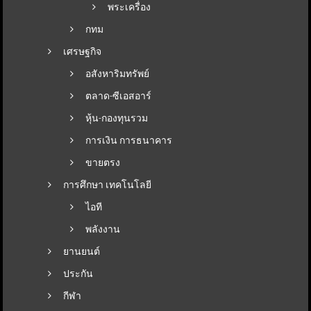
พระเครื่อง
กทม
เศรษฐกิจ
อสังหาริมทรัพย์
ตลาด-ซีเอสอาร์
หุ้น-กองทุนรวม
การเงิน การธนาคาร
ขายตรง
การศึกษา เทคโนโลยี
ไอที
พลังงาน
ยานยนต์
ประกัน
กีฬา