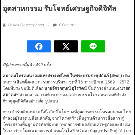
อุตสาหกรรม รับโจทย์เศรษฐกิจดิจิทัล
Posted By: aneaphong
0 Comment
มีผู้อ่านข่าวนี้แล้ว 499 ครั้ง
สมาคมโทรคมนาคมแห่งประเทศไทย ในพระบรมราชูปถัมภ์ (สทค.)
เปิด
ผลการเลือกตั้งคณะกรรมการบริหาร ชุดที่ 16 วาระปี พ.ศ. 2569 – 2572
โดยที่ประชุมมีมติเลือก
นายจักรกฤษณ์ อุไรรัตน์
ขึ้นดำรงตำแหน่ง
นายก
สมาคมฯ
ท่ามกลางความท้าทายของอุตสาหกรรมโทรคมนาคมที่กำลัง
ก้าวสู่ยุคดิจิทัลอย่างเต็มรูปแบบ
การเข้ารับตำแหน่งครั้งนี้ เกิดขึ้นในช่วงที่อุตสาหกรรมโทรคมนาคมไทย
กำลังอยู่ในจุดเปลี่ยนสำคัญ จากโครงสร้างพื้นฐานด้านการสื่อสาร สู่
โครงสร้างพื้นฐานดิจิทัลที่มีบทบาทต่อการขับเคลื่อนเศรษฐกิจและสังคม
ในวงกว้าง โดยเฉพาะการนำเทคโนโลยี 5G และปัญญาประดิษฐ์ (AI) มา