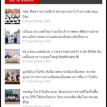
กยท. ดีลความร่วมมือ 5 หน่วยงานจาก 3 ประเทศ หนุน
วิจัย
5:28 pm
09 ส.ค. 2026
เอไอเอ ประเทศไทย ร่วมเป็นเจ้าภาพพระพิธีธรรมสวด
พระอภิธรรมพระบรมศพ สมเด็จพระพันปีหลวง
5:25 pm
09 ส.ค. 2026
ทรู x คณะแพทย์ มธ. x รพ.ธรรมศาสตร์ฯ x เอ้ก ดิจิทัล ขับ
เคลื่อนสาธารณสุขไทยสู่ Healthcare AI
5:22 pm
09 ส.ค. 2026
มูลนิธิเมาไม่ขับ จับมือ เทศบาลเมืองเมืองพล- สภ.พล
บูรณาการความร่วมมือคนเมืองพล เมา+ดื่ม เราไม่ขับ
5:17 pm
09 ส.ค. 2026
รพ.พญาไท 3 จับมือ สนท. จัดอบรมการช่วยชีวิตขั้นพื้น
ฐาน CPR ให้นักเรียนรร.วัดนวลนรดิศ เพิ่มโอกาสรอด
ชีวิต
5:00 pm
09 ส.ค. 2026