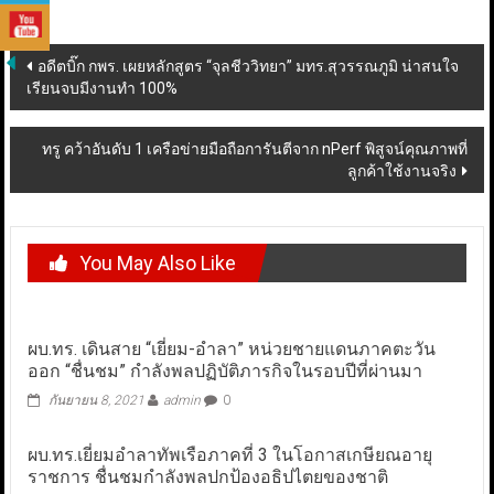
Post
อดีตบิ๊ก กพร. เผยหลักสูตร “จุลชีววิทยา” มทร.สุวรรณภูมิ น่าสนใจ
เรียนจบมีงานทำ 100%
navigation
ทรู คว้าอันดับ 1 เครือข่ายมือถือการันตีจาก nPerf พิสูจน์คุณภาพที่
ลูกค้าใช้งานจริง
You May Also Like
ผบ.ทร. เดินสาย “เยี่ยม-อำลา” หน่วยชายแดนภาคตะวัน
ออก “ชื่นชม” กำลังพลปฏิบัติภารกิจในรอบปีที่ผ่านมา
กันยายน 8, 2021
admin
0
ผบ.ทร.เยี่ยมอำลาทัพเรือภาคที่ 3 ในโอกาสเกษียณอายุ
ราชการ ชื่นชมกำลังพลปกป้องอธิปไตยของชาติ