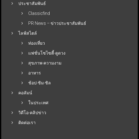
ประชาสัมพันธ์
Classicfind
PR News – ข่าวประชาสัมพันธ์
ไลฟ์สไตล์
ท่องเที่ยว
แฟชั่นโซไซตี้-ดูดวง
สุขภาพ-ความงาม
อาหาร
ช้อป-ชิม-ชิล
คอลัมน์
ในประเทศ
วิดีโอ-คลิปข่าว
ติดต่อเรา