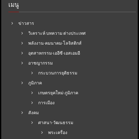
เมนู
ข่าวสาร
วิเคราะห์ บทความ ต่างประเทศ
พลังงาน-คมนาคม-โลจิสติกส์
อุตสาหกรรม-เออีซี-เอสเอมอี
อาชญากรรม
กระบวนการยุติธรรม
ภูมิภาค
เกษตรยุคใหม่-ภูมิภาค
การเมือง
สังคม
ศาสนา-วัฒนธรรม
พระเครื่อง