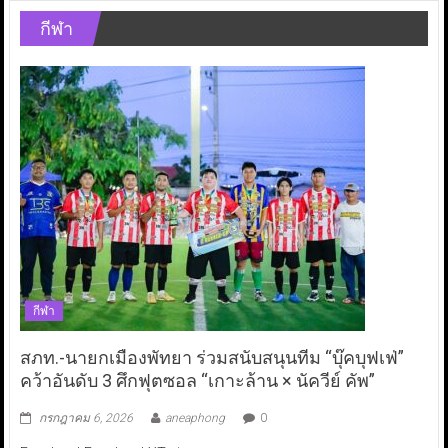
กีฬา
กีฬา
สภท.-นายกเมืองพัทยา ร่วมสนับสนุนทีม “บุ๊คบุฟเฟ่”
คว้าอันดับ 3 ศึกฟุตซอล “เกาะล้าน × นัควีย์ คัพ”
กรกฎาคม 6, 2026
aneaphong
0