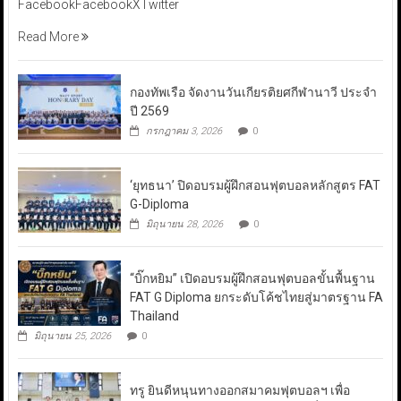
FacebookFacebookXTwitter
Read More
กองทัพเรือ จัดงานวันเกียรติยศกีฬานาวี ประจำ
ปี 2569
กรกฎาคม 3, 2026
0
‘ยุทธนา’ ปิดอบรมผู้ฝึกสอนฟุตบอลหลักสูตร FAT
G-Diploma
มิถุนายน 28, 2026
0
“บิ๊กหยิม” เปิดอบรมผู้ฝึกสอนฟุตบอลขั้นพื้นฐาน
FAT G Diploma ยกระดับโค้ชไทยสู่มาตรฐาน FA
Thailand
มิถุนายน 25, 2026
0
ทรู ยินดีหนุนทางออกสมาคมฟุตบอลฯ เพื่อ