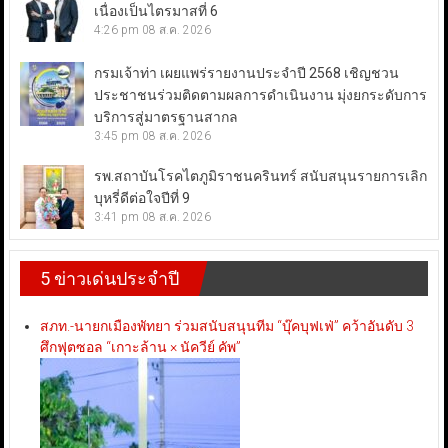
เนื่องเป็นไตรมาสที่ 6
4:26 pm
08 ส.ค. 2026
กรมเจ้าท่า เผยแพร่รายงานประจำปี 2568 เชิญชวน
ประชาชนร่วมติดตามผลการดำเนินงาน มุ่งยกระดับการ
บริการสู่มาตรฐานสากล
3:45 pm
08 ส.ค. 2026
รพ.สถาบันโรคไตภูมิราชนครินทร์ สนับสนุนรายการเลิก
บุหรี่ดีต่อใจปีที่ 9
3:41 pm
08 ส.ค. 2026
5 ข่าวเด่นประจำปี
สภท.-นายกเมืองพัทยา ร่วมสนับสนุนทีม “บุ๊คบุฟเฟ่” คว้าอันดับ 3
ศึกฟุตซอล “เกาะล้าน × นัควีย์ คัพ”