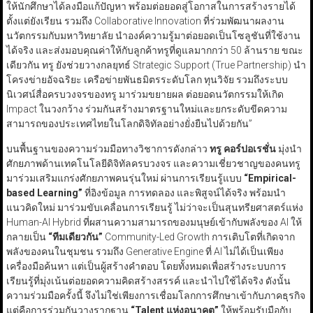
ให้นักศึกษาได้ลงมือแก้ปัญหา พร้อมต่อยอดสู่โอกาสในการสร้างรายได้
ตั้งแต่ยังเรียน รวมถึง Collaborative Innovation ที่ร่วมพัฒนาผลงาน
นวัตกรรมกับมหาวิทยาลัย นำองค์ความรู้มาต่อยอดเป็นโซลูชันที่ใช้งาน
ได้จริง และส่งมอบคุณค่าให้กับลูกค้าทรูที่ดูแลมากกว่า 50 ล้านราย ขณะ
เดียวกัน ทรู ยังช่วยวางกลยุทธ์ Strategic Support (True Partnership) นำ
โครงข่ายอัจฉริยะ เครือข่ายพันธมิตรระดับโลก ทุนวิจัย รวมถึงระบบ
นิเวศน์สื่อครบวงจรของทรู มาร่วมขยายผล ต่อยอดนวัตกรรมให้เกิด
Impact ในวงกว้าง ร่วมกันสร้างมาตรฐานใหม่และยกระดับขีดความ
สามารถของประเทศไทยในโลกดิจิทัลอย่างยั่งยืนไปด้วยกัน”
บนพื้นฐานของความร่วมมือทางวิชาการดังกล่าว
ทรู คอร์ปอเรชั่น
มุ่งนำ
ศักยภาพด้านเทคโนโลยีดิจิทัลครบวงจร และความเชี่ยวชาญของคนทรู
มาร่วมเสริมแกร่งศักยภาพคนรุ่นใหม่ ผ่านการเรียนรู้แบบ
“Empirical-
based Learning”
ที่อิงข้อมูล การทดลอง และพิสูจน์ได้จริง พร้อมนำ
แนวคิดใหม่ มาร่วมขับเคลื่อนการเรียนรู้ ไม่ว่าจะเป็นสุนทรียศาสตร์แห่ง
Human-AI Hybrid ที่ผสานความสามารถของมนุษย์เข้ากับพลังของ AI ให้
กลายเป็น
“
ทีมเดียวกัน
”
Community-Led Growth การเติบโตที่เกิดจาก
พลังของคนในชุมชน รวมถึง Generative Engine ที่ AI ไม่ได้เป็นเพียง
เครื่องมือค้นหา แต่เป็นผู้สร้างคำตอบ โดยทั้งหมดเพื่อสร้างระบบการ
เรียนรู้ที่มุ่งเน้นต่อยอดความคิดสร้างสรรค์ และนำไปใช้ได้จริง ดังนั้น
ความร่วมมือครั้งนี้ จึงไม่ใช่เพียงการเชื่อมโลกการศึกษาเข้ากับภาคธุรกิจ
แต่คือการร่วมกันวางรากฐาน
“Talent
แห่งอนาคต
”
ให้พร้อมรับมือกับ