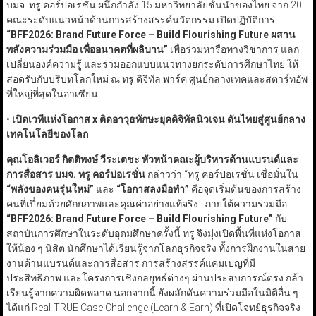
บมจ. ทรู คอร์ปอเรชั่น ผนึกกำลัง 15 มหาวิทยาลัยชั้นนำของไทย จาก 20
คณะระดับแนวหน้าด้านการสร้างสรรค์นวัตกรรม เปิดปฏิบัติการ
“BFF2026: Brand Future Force – Build Flourishing Future ผสาน
พลังความร่วมมือ เพื่ออนาคตที่ผลิบาน”
เพื่อร่วมหารือทางวิชาการ แลก
เปลี่ยนองค์ความรู้ และร่วมออกแบบแนวทางยกระดับการศึกษาไทย ให้
สอดรับกับบริบทโลกใหม่ ณ ทรู ดิจิทัล พาร์ค ศูนย์กลางเทคและสตาร์ทอัพ
ที่ใหญ่ที่สุดในอาเซียน
•
เปิดเวทีแห่งโอกาส x
ติดอาวุธทักษะยุคดิจิทัลนิวเจน ดันไทยสู่ศูนย์กลาง
เทคโนโลยีของโลก
คุณโอลิเวอร์ กิตติพงษ์ วีระเตชะ หัวหน้าคณะผู้บริหารด้านแบรนด์และ
การสื่อสาร บมจ. ทรู คอร์ปอเรชั่น
กล่าวว่า “ทรู คอร์ปอเรชั่น เชื่อมั่นใน
“
พลังของคนรุ่นใหม่
”
และ
“
โอกาสลงมือทำ
”
คือจุดเริ่มต้นของการสร้าง
คนที่เปี่ยมด้วยศักยภาพและคุณค่าอย่างแท้จริง…ภายใต้ความร่วมมือ
“BFF
2026: Brand Future Force – Build Flourishing Future”
กับ
สถาบันการศึกษาในระดับอุดมศึกษาครั้งนี้ ทรู จึงมุ่งเปิดพื้นที่แห่งโอกาส
ให้น้อง ๆ นิสิต นักศึกษาได้เรียนรู้จากโลกธุรกิจจริง ทั้งการฝึกงานในสาย
งานด้านแบรนด์และการสื่อสาร การสร้างสรรค์แคมเปญที่มี
ประสิทธิภาพ และโครงการเชิงกลยุทธ์ต่างๆ ผ่านประสบการณ์ตรง กล้า
เรียนรู้จากความผิดพลาด นอกจากนี้ ยังผลักดันความร่วมมือในมิติอื่น ๆ
ได้แก่ Real-TRUE Case Challenge (Learn & Earn) ที่เปิดโจทย์ธุรกิจจริง