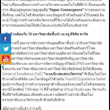
ใหม่ เปรียบเสมือนการสร้างกายวิภาคทางเทคโนโลยีที่มี AI เป็นสมองสั่ง
การ เพื่อมุ่งสู่หมุดหมายสูงสุดคือ
“Hyper Convergence”
การหลอมรวม
ทั้งทักษะ เทคโนโลยี พันธมิตร และข้อมูลเข้าด้วยกันอย่างไร้รอยต่อ อัน
จะนำไปสู่การสร้างสรรค์นวัตกรรมที่ใช้งานได้จริง พร้อมยกระดับความ
สามารถของคนไทยให้เติบโตและแข่งขันได้ในระดับสากล”
•
เปิดบ้านต้อนรับ
15
มหาวิทยาลัยชั้นนำ ณ ทรู ดิจิทัล พาร์ค
ในโอกาสนี้ คณาจารย์จากสถาบันอุดมศึกษาชั้นนำ อาทิ มหาวิทยาลัย
ธรรมศาสตร์ มหาวิทยาลัยมหิดล มหาวิทยาลัยศรีนครินทรวิโรฒ
มหาวิทยาลัยศิลปากร มหาวิทยาลัยสวนดุสิต สถาบันเทคโนโลยีไทย-
ญี่ปุ่น มหาวิทยาลัยกรุงเทพ มหาวิทยาลัยอัสสัมชัญ มหาวิทยาลัย
ธุรกิจบัณฑิต และ สถาบันการจัดการปัญญาภิวัฒน์ (PIM) มหาวิทยาลัย
ขอนแก่น มหาวิทยาลัยนเรศวร มหาวิทยาลัยวลัยลักษณ์ ยังได้เยี่ยมชม
Center of Excellence (CoE)
“
ระบบนิเวศแห่งนวัตกรรม
”
ที่เชื่อมโยงโลก
ชีวภาพโลกดิจิทัล และโลกข้อมูลไว้ด้วยกัน True IDC Experience Center
ศูนย์การเรียนรู้ การทำงานของดาต้าเซ็นเตอร์และเทคโนโลยี ตลอดจน
สถานีโทรทัศน์ TNN ช่อง 16 ที่ล้ำสมัยด้วย Virtual Studio และ วิหารแก้ว
พื้นที่สำหรับพักผ่อน เติมพลัง และความคิดสร้างสรรค์ เชื่อมโยง
ธรรมชาติและนวัตกรรมเข้าด้วยกันอีกด้วย
มีผู้อ่านข่าวนี้แล้ว 314 ครั้ง