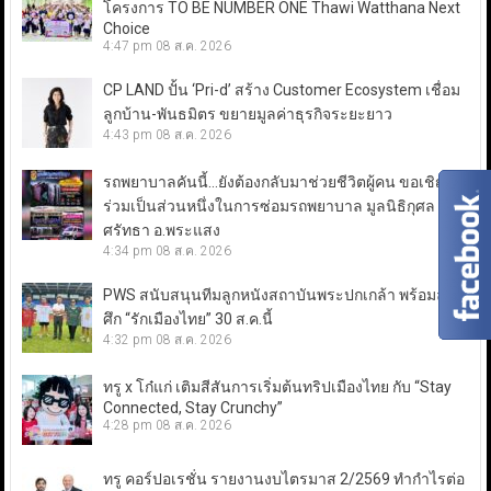
โครงการ TO BE NUMBER ONE Thawi Watthana Next
Choice
4:47 pm
08 ส.ค. 2026
CP LAND ปั้น ‘Pri-d’ สร้าง Customer Ecosystem เชื่อม
ลูกบ้าน-พันธมิตร ขยายมูลค่าธุรกิจระยะยาว
4:43 pm
08 ส.ค. 2026
รถพยาบาลคันนี้…ยังต้องกลับมาช่วยชีวิตผู้คน ขอเชิญ
ร่วมเป็นส่วนหนึ่งในการซ่อมรถพยาบาล มูลนิธิกุศล
ศรัทธา อ.พระแสง
4:34 pm
08 ส.ค. 2026
PWS สนับสนุนทีมลูกหนังสถาบันพระปกเกล้า พร้อมลุย
ศึก “รักเมืองไทย” 30 ส.ค.นี้
4:32 pm
08 ส.ค. 2026
ทรู x โก๋แก่ เติมสีสันการเริ่มต้นทริปเมืองไทย กับ “Stay
Connected, Stay Crunchy”
4:28 pm
08 ส.ค. 2026
ทรู คอร์ปอเรชั่น รายงานงบไตรมาส 2/2569 ทำกำไรต่อ