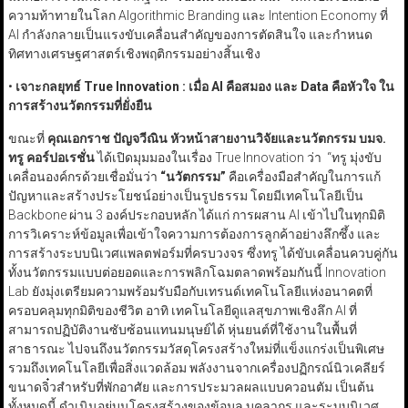
ความท้าทายในโลก Algorithmic Branding และ Intention Economy ที่
AI กำลังกลายเป็นแรงขับเคลื่อนสำคัญของการตัดสินใจ และกำหนด
ทิศทางเศรษฐศาสตร์เชิงพฤติกรรมอย่างสิ้นเชิง
•
เจาะกลยุทธ์ True Innovation :
เมื่อ AI
คือสมอง และ Data
คือหัวใจ ใน
การสร้างนวัตกรรมที่ยั่งยืน
ขณะที่
คุณเอกราช ปัญจวีณิน หัวหน้าสายงานวิจัยและนวัตกรรม บมจ.
ทรู คอร์ปอเรชั่น
ได้เปิดมุมมองในเรื่อง True Innovation ว่า “ทรู มุ่งขับ
เคลื่อนองค์กรด้วยเชื่อมั่นว่า
“
นวัตกรรม
”
คือเครื่องมือสำคัญในการแก้
ปัญหาและสร้างประโยชน์อย่างเป็นรูปธรรม โดยมีเทคโนโลยีเป็น
Backbone ผ่าน 3 องค์ประกอบหลัก ได้แก่ การผสาน AI เข้าไปในทุกมิติ
การวิเคราะห์ข้อมูลเพื่อเข้าใจความการต้องการลูกค้าอย่างลึกซึ้ง และ
การสร้างระบบนิเวศแพลตฟอร์มที่ครบวงจร ซึ่งทรู ได้ขับเคลื่อนควบคู่กัน
ทั้งนวัตกรรมแบบต่อยอดและการพลิกโฉมตลาดพร้อมกันนี้ Innovation
Lab ยังมุ่งเตรียมความพร้อมรับมือกับเทรนด์เทคโนโลยีแห่งอนาคตที่
ครอบคลุมทุกมิติของชีวิต อาทิ เทคโนโลยีดูแลสุขภาพเชิงลึก AI ที่
สามารถปฏิบัติงานซับซ้อนแทนมนุษย์ได้ หุ่นยนต์ที่ใช้งานในพื้นที่
สาธารณะ ไปจนถึงนวัตกรรมวัสดุโครงสร้างใหม่ที่แข็งแกร่งเป็นพิเศษ
รวมถึงเทคโนโลยีเพื่อสิ่งแวดล้อม พลังงานจากเครื่องปฏิกรณ์นิวเคลียร์
ขนาดจิ๋วสำหรับที่พักอาศัย และการประมวลผลแบบควอนตัม เป็นต้น
ทั้งหมดนี้ ดำเนินอยู่บนโครงสร้างของข้อมูล บุคลากร และระบบนิเวศ