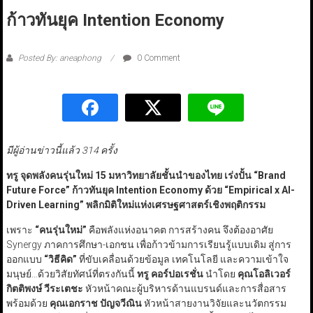
ก้าวทันยุค Intention Economy
Posted By: aneaphong
0 Comment
มีผู้อ่านข่าวนี้แล้ว 314 ครั้ง
ทรู จุดพลังคนรุ่นใหม่ 15 มหาวิทยาลัยชั้นนำของไทย เร่งปั้น
“Brand
Future Force”
ก้าวทันยุค Intention Economy
ด้วย
“Empirical x AI-
Driven Learning”
พลิกมิติใหม่แห่งเศรษฐศาสตร์เชิงพฤติกรรม
เพราะ
“คนรุ่นใหม่”
คือพลังแห่งอนาคต การสร้างคน จึงต้องอาศัย
Synergy ภาคการศึกษา-เอกชน เพื่อก้าวข้ามการเรียนรู้แบบเดิม สู่การ
ออกแบบ
“วิธีคิด”
ที่ขับเคลื่อนด้วยข้อมูล เทคโนโลยี และความเข้าใจ
มนุษย์…ด้วยวิสัยทัศน์ที่ตรงกันนี้
ทรู คอร์ปอเรชั่น
นำโดย
คุณโอลิเวอร์
กิตติพงษ์ วีระเตชะ
หัวหน้าคณะผู้บริหารด้านแบรนด์และการสื่อสาร
พร้อมด้วย
คุณเอกราช ปัญจวีณิน
หัวหน้าสายงานวิจัยและนวัตกรรม