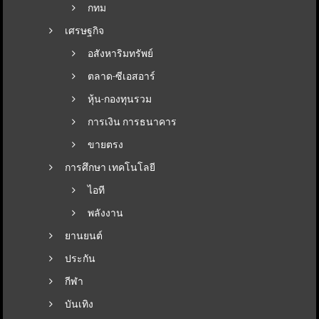
กทม
เศรษฐกิจ
อสังหาริมทรัพย์
ตลาด-ซีเอสอาร์
หุ้น-กองทุนรวม
การเงิน การธนาคาร
ขายตรง
การศึกษา เทคโนโลยี
ไอที
พลังงาน
ยานยนต์
ประกัน
กีฬา
บันเทิง