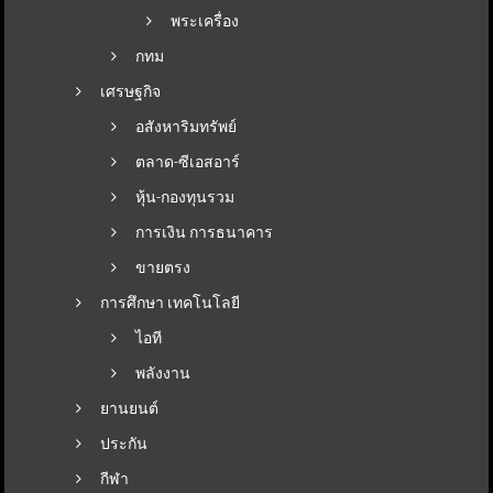
พระเครื่อง
กทม
เศรษฐกิจ
อสังหาริมทรัพย์
ตลาด-ซีเอสอาร์
หุ้น-กองทุนรวม
การเงิน การธนาคาร
ขายตรง
การศึกษา เทคโนโลยี
ไอที
พลังงาน
ยานยนต์
ประกัน
กีฬา