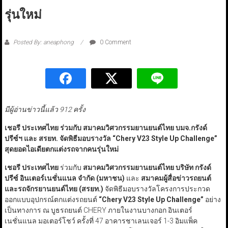
รุ่นใหม่
Posted By: aneaphong
0 Comment
มีผู้อ่านข่าวนี้แล้ว 912 ครั้ง
เชอรี ประเทศไทย ร่วมกับ สมาคมวิศวกรรมยานยนต์ไทย บมจ.กรังด์
ปรีซ์ฯ และ สรยท.
จัดพิธีมอบรางวัล
“Chery V
23 Style Up Challenge”
สุดยอดไอเดียตกแต่งรถจากคนรุ่นใหม่
เชอรี ประเทศไทย
ร่วมกับ
สมาคมวิศวกรรมยานยนต์ไทย บริษัท กรังด์
ปรีซ์ อินเตอร์เนชั่นแนล จำกัด (มหาชน)
และ
สมาคมผู้สื่อข่าวรถยนต์
และรถจักรยานยนต์ไทย (สรยท.)
จัดพิธีมอบรางวัลโครงการประกวด
ออกแบบอุปกรณ์ตกแต่งรถยนต์
“Chery V
23 Style Up Challenge”
อย่าง
เป็นทางการ ณ บูธรถยนต์ CHERY ภายในงานบางกอก อินเตอร์
เนชั่นแนล มอเตอร์โชว์ ครั้งที่ 47 อาคารชาเลนเจอร์ 1-3 อิมแพ็ค