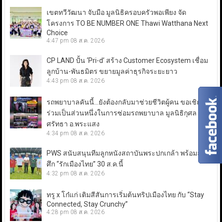
เขตทวีวัฒนา จับมือ มูลนิธิครอบครัวพอเพียง จัด
โครงการ TO BE NUMBER ONE Thawi Watthana Next
Choice
4:47 pm
08 ส.ค. 2026
CP LAND ปั้น ‘Pri-d’ สร้าง Customer Ecosystem เชื่อม
ลูกบ้าน-พันธมิตร ขยายมูลค่าธุรกิจระยะยาว
4:43 pm
08 ส.ค. 2026
รถพยาบาลคันนี้…ยังต้องกลับมาช่วยชีวิตผู้คน ขอเชิญ
ร่วมเป็นส่วนหนึ่งในการซ่อมรถพยาบาล มูลนิธิกุศล
ศรัทธา อ.พระแสง
4:34 pm
08 ส.ค. 2026
PWS สนับสนุนทีมลูกหนังสถาบันพระปกเกล้า พร้อมลุย
ศึก “รักเมืองไทย” 30 ส.ค.นี้
4:32 pm
08 ส.ค. 2026
ทรู x โก๋แก่ เติมสีสันการเริ่มต้นทริปเมืองไทย กับ “Stay
Connected, Stay Crunchy”
4:28 pm
08 ส.ค. 2026