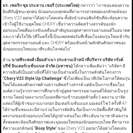
มร. เซดริก ชุย ประธาน เชอรี (ประเทศไทย)
กล่าวว่า “เราขอแสดงความ
ยินดีกับผู้ชนะทุกคน นักออกแบบทุกคนที่สามารถถ่ายทอดเอกลักษณ์ของ
Chery V23 ออกมาได้อย่างโดดเด่น ทั้งยังนำเสนอฟังก์ชันที่สะท้อนความ
เข้าใจผู้ใช้งานยุคใหม่ CHERY เชื่อว่าความคิดสร้างสรรค์ของนัก
ออกแบบไทยคือแรงขับเคลื่อนสำคัญของอุตสาหกรรมยานยนต์ในอนาคต
และเราตั้งใจให้เวทีในครั้งนี้เป็นแพลตฟอร์มที่เชื่อมโยงคนรุ่นใหม่เข้ากับ
อุตสาหกรรมยานยนต์ และ CHERY พร้อมเดินหน้าผลักดันศักยภาพของ
นักออกแบบไทยบนเวทีระดับโลกต่อไป”
ด้าน
นายพีระพงศ์ เอี่ยมลำเนา ประธานเจ้าหน้าที่บริหาร บริษัท กรังด์
ปรีซ์ อินเตอร์เนชั่นแนล จำกัด (มหาชน)
ได้กล่าวเพิ่มเติมว่า “บริษัทฯ มี
ความยินดีเป็นอย่างยิ่งที่ได้ร่วมเป็นส่วนหนึ่งในการผลักดันโครงการ
‘Chery V23 Style Up Challenge’
ซึ่งไม่เพียงเป็นเวทีเปิดโอกาสให้คนรุ่น
ใหม่ได้แสดงศักยภาพด้านความคิดสร้างสรรค์ แต่ยังเป็นการเชื่อมโยง
องค์ความรู้จากภาคการศึกษาเข้าสู่อุตสาหกรรมยานยนต์ได้อย่างเป็นรูป
ธรรม โดยนำผลงานรถโมเดลที่ผ่านเข้ารอบสุดท้ายทั้ง 6 ผลงาน มาจัด
แสดงให้ผู้เข้าชมงานบางกอก อินเตอร์เนชั่นแนล มอเตอร์โชว์ ครั้งที่ 47
ได้ร่วมชื่นชมและมีส่วนร่วมในการตัดสิน ถือเป็นการเปิดพื้นที่สำคัญให้
ผลงานของนักออกแบบไทยได้ถูกนำเสนอในเวทีระดับนานาชาติ ผลงาน
ทั้งหมดสะท้อนถึงศักยภาพและมุมมองใหม่ของนักออกแบบไทย ที่สามารถ
ตีความเอกลักษณ์
‘Boxy Style’
ของ Chery V23 ออกมาได้อย่างโดดเด่น