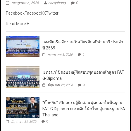
กรกฎาคม 6, 2026
aneaphong
0
FacebookFacebookXTwitter
Read More
กองทัพเรือ จัดงานวันเกียรติยศกีฬานาวี ประจำ
ปี 2569
กรกฎาคม 3, 2026
0
‘ยุทธนา’ ปิดอบรมผู้ฝึกสอนฟุตบอลหลักสูตร FAT
G-Diploma
มิถุนายน 28, 2026
0
“บิ๊กหยิม” เปิดอบรมผู้ฝึกสอนฟุตบอลขั้นพื้นฐาน
FAT G Diploma ยกระดับโค้ชไทยสู่มาตรฐาน FA
Thailand
มิถุนายน 25, 2026
0