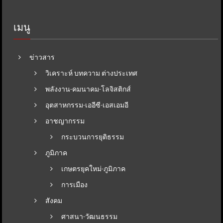
เมนู
ข่าวสาร
วิเคราะห์ บทความ ต่างประเทศ
พลังงาน-คมนาคม-โลจิสติกส์
อุตสาหกรรม-เออีซี-เอสเอมอี
อาชญากรรม
กระบวนการยุติธรรม
ภูมิภาค
เกษตรยุคใหม่-ภูมิภาค
การเมือง
สังคม
ศาสนา-วัฒนธรรม