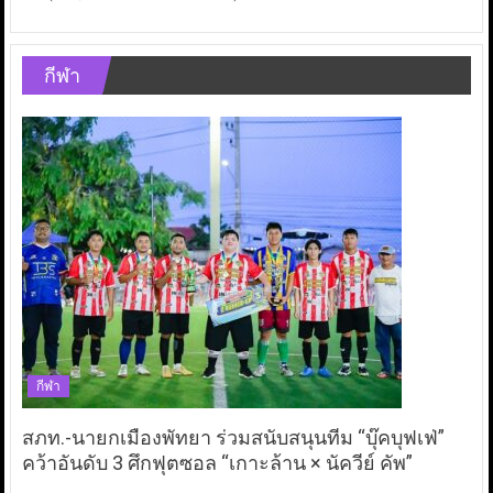
กีฬา
กีฬา
สภท.-นายกเมืองพัทยา ร่วมสนับสนุนทีม “บุ๊คบุฟเฟ่”
คว้าอันดับ 3 ศึกฟุตซอล “เกาะล้าน × นัควีย์ คัพ”