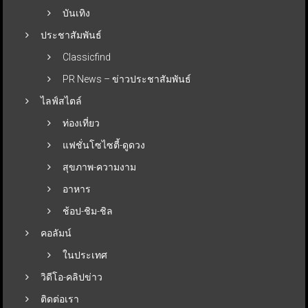
บันเทิง
ประชาสัมพันธ์
Classicfind
PR News – ข่าวประชาสัมพันธ์
ไลฟ์สไตล์
ท่องเที่ยว
แฟชั่นโซไซตี้-ดูดวง
สุขภาพ-ความงาม
อาหาร
ช้อป-ชิม-ชิล
คอลัมน์
ในประเทศ
วิดีโอ-คลิปข่าว
ติดต่อเรา