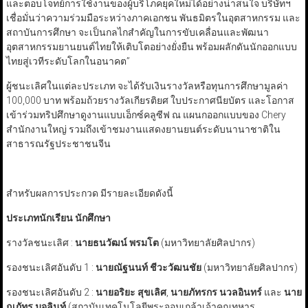
และตอบโจทย์การใช้งานของผู้บริโภคยุคใหม่ได้อย่างน่าสนใจ บริษัทฯ
เชื่อมั่นว่าความร่วมมือระหว่างภาคเอกชน พันธมิตรในอุตสาหกรรม และ
สถาบันการศึกษา จะเป็นกลไกสำคัญในการขับเคลื่อนและพัฒนา
อุตสาหกรรมยานยนต์ไทยให้เติบโตอย่างยั่งยืน พร้อมผลักดันนักออกแบบ
ไทยสู่เวทีระดับโลกในอนาคต”
ผู้ชนะเลิศในแต่ละประเภท จะได้รับเงินรางวัลหรือทุนการศึกษามูลค่า
100,000 บาท พร้อมถ้วยรางวัลเกียรติยศ ใบประกาศนียบัตร และโอกาส
เข้าร่วมทริปศึกษาดูงานแบบเอ็กซ์คลูซีฟ ณ แผนกออกแบบของ Chery
สำนักงานใหญ่ รวมถึงเข้าชมงานแสดงยานยนต์ระดับนานาชาติใน
สาธารณรัฐประชาชนจีน
สำหรับผลการประกวด มีรายละเอียดดังนี้
ประเภทนักเรียน นักศึกษา
รางวัลชนะเลิศ :
นายธนวัฒน์ พรมโต
(มหาวิทยาลัยศิลปากร)
รองชนะเลิศอันดับ 1 :
นายณัฐนนท์ ชีวะวัฒนชัย
(มหาวิทยาลัยศิลปากร)
รองชนะเลิศอันดับ 2 :
นายอริยะ สุขเลิศ
,
นายภัทรกร นวลอินทร์
และ
นาย
ณภัทร มุจลินท์
(สถาบันเทคโนโลยีพระจอมเกล้าเจ้าคุณทหาร