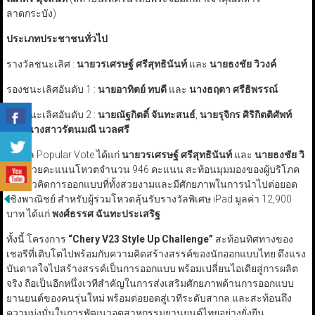
ลาดกระบัง)
ประเภทประชาชนทั่วไป
รางวัลชนะเลิศ :
นายวรเศรษฐ์ ศรีสุทธินันท์
และ
นายธงชัย วิวงค์
รองชนะเลิศอันดับ 1 :
นายอาทิตย์ ทบดี
และ
นางธฤตา ศรีธิพรรณ์
รองชนะเลิศอันดับ 2 :
นายณัฐกิตติ์ จันทะสนธ์
,
นายรุจิกร ศิริกิตติศัพท์
และ
นางสาวรัตนมณี นวลศรี
รางวัล Popular Vote ได้แก่
นายวรเศรษฐ์ ศรีสุทธินันท์
และ
นายธงชัย วิ
วงค์
ด้วยคะแนนโหวตจำนวน 946 คะแนน สะท้อนมุมมองของผู้บริโภค
ต่อแนวคิดการออกแบบที่ทั้งสวยงามและมีศักยภาพในการนำไปต่อยอด
เชิงพาณิชย์ สำหรับผู้ร่วมโหวตลุ้นรับรางวัลพิเศษ iPad มูลค่า 12,900
บาท ได้แก่
พงศ์ธรรศ ฉันทะประเสริฐ
ทั้งนี้ โครงการ
“Chery V
23 Style Up Challenge”
สะท้อนทิศทางของ
เชอรีที่เติบโตไปพร้อมกับความคิดสร้างสรรค์ของนักออกแบบไทย ดึงแรง
บันดาลใจไปสร้างสรรค์เป็นการออกแบบ พร้อมเปลี่ยนไอเดียสู่การผลิต
จริง ถือเป็นอีกหนึ่งเวทีสำคัญในการส่งเสริมศักยภาพด้านการออกแบบ
ยานยนต์ของคนรุ่นใหม่ พร้อมต่อยอดสู่เวทีระดับสากล และสะท้อนถึง
ความมุ่งมั่นในการพัฒนาอุตสาหกรรมยานยนต์ไทยอย่างยั่งยืน