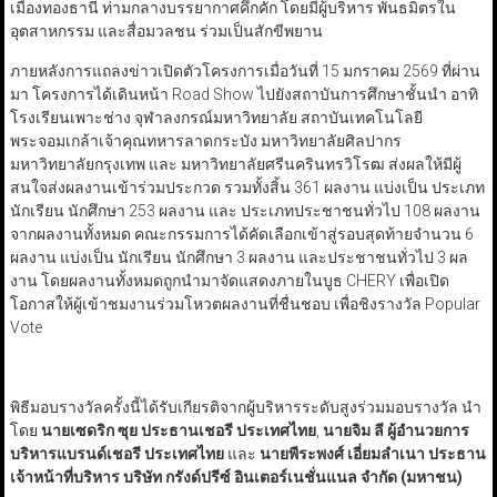
เมืองทองธานี ท่ามกลางบรรยากาศคึกคัก โดยมีผู้บริหาร พันธมิตรใน
อุตสาหกรรม และสื่อมวลชน ร่วมเป็นสักขีพยาน
ภายหลังการแถลงข่าวเปิดตัวโครงการเมื่อวันที่ 15 มกราคม 2569 ที่ผ่าน
มา โครงการได้เดินหน้า Road Show ไปยังสถาบันการศึกษาชั้นนำ อาทิ
โรงเรียนเพาะช่าง จุฬาลงกรณ์มหาวิทยาลัย สถาบันเทคโนโลยี
พระจอมเกล้าเจ้าคุณทหารลาดกระบัง มหาวิทยาลัยศิลปากร
มหาวิทยาลัยกรุงเทพ และ มหาวิทยาลัยศรีนครินทรวิโรฒ ส่งผลให้มีผู้
สนใจส่งผลงานเข้าร่วมประกวด รวมทั้งสิ้น 361 ผลงาน แบ่งเป็น ประเภท
นักเรียน นักศึกษา 253 ผลงาน และ ประเภทประชาชนทั่วไป 108 ผลงาน
จากผลงานทั้งหมด คณะกรรมการได้คัดเลือกเข้าสู่รอบสุดท้ายจำนวน 6
ผลงาน แบ่งเป็น นักเรียน นักศึกษา 3 ผลงาน และประชาชนทั่วไป 3 ผล
งาน โดยผลงานทั้งหมดถูกนำมาจัดแสดงภายในบูธ CHERY เพื่อเปิด
โอกาสให้ผู้เข้าชมงานร่วมโหวตผลงานที่ชื่นชอบ เพื่อชิงรางวัล Popular
Vote
พิธีมอบรางวัลครั้งนี้ได้รับเกียรติจากผู้บริหารระดับสูงร่วมมอบรางวัล นำ
โดย
นายเซดริก ซุย ประธานเชอรี ประเทศไทย
,
นายจิม ลี ผู้อำนวยการ
บริหารแบรนด์เชอรี ประเทศไทย
และ
นายพีระพงศ์ เอี่ยมลำเนา ประธาน
เจ้าหน้าที่บริหาร บริษัท กรังด์ปรีซ์ อินเตอร์เนชั่นแนล จำกัด (มหาชน)