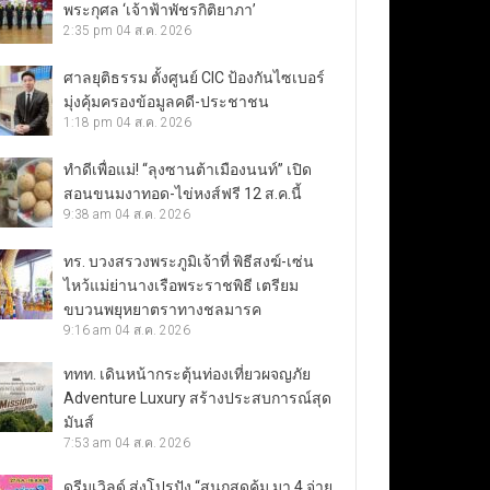
พระกุศล ‘เจ้าฟ้าพัชรกิติยาภา’
2:35 pm
04 ส.ค. 2026
ศาลยุติธรรม ตั้งศูนย์ CIC ป้องกันไซเบอร์
มุ่งคุ้มครองข้อมูลคดี-ประชาชน
1:18 pm
04 ส.ค. 2026
ทำดีเพื่อแม่! “ลุงซานต้าเมืองนนท์” เปิด
สอนขนมงาทอด-ไข่หงส์ฟรี 12 ส.ค.นี้
9:38 am
04 ส.ค. 2026
ทร. บวงสรวงพระภูมิเจ้าที่ พิธีสงฆ์-เซ่น
ไหว้แม่ย่านางเรือพระราชพิธี เตรียม
ขบวนพยุหยาตราทางชลมารค
9:16 am
04 ส.ค. 2026
ททท. เดินหน้ากระตุ้นท่องเที่ยวผจญภัย
Adventure Luxury สร้างประสบการณ์สุด
มันส์
7:53 am
04 ส.ค. 2026
ดรีมเวิลด์ ส่งโปรปัง “สนุกสุดคุ้ม มา 4 จ่าย