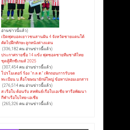
อ่านข่าวนี้แล้ว)
เปิดฟุตบอลเยาวชนสานฝัน 4 จังหวัดชายแดนใต้
คัดไปฝึกทักษะลูกหนังต่างแดน
(336,182 คน อ่านข่าวนี้แล้ว)
ประกาศรายชื่อ 14 แข้ง ฟุตซอลชายทีมชาติไทย
ชุดสู้ศึกซีเกมส์ 2025
(307,454 คน อ่านข่าวนี้แล้ว)
โปรโมเตอร์ ร้อง “ก.ล.ต.” เพิกถอนการรับจด
ทะเบียน บ.สื่อโฆษณายักษ์ใหญ่ ข้อหาปลอมเอกสาร
(276,514 คน อ่านข่าวนี้แล้ว)
ส.เรือใบ ต้อนรับ สหพันธ์เรือใบเอเชีย หารือพัฒนา
กีฬาเรือใบไทย-เอเชีย
(265,326 คน อ่านข่าวนี้แล้ว)