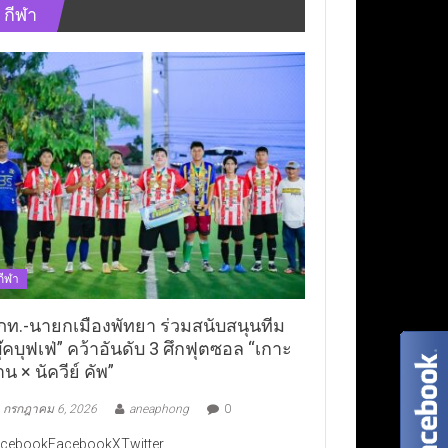
กีฬา
กีฬา
ภท.-นายกเมืองพัทยา ร่วมสนับสนุนทีม
ุ๊คบุฟเฟ่” คว้าอันดับ 3 ศึกฟุตซอล “เกาะ
าน × นัควีย์ คัพ”
กรกฎาคม 6, 2026
aneaphong
0
cebookFacebookXTwitter