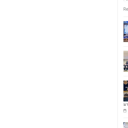
Re
มา