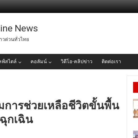
line News
่าวด่วนทั่วไทย
ลฟ์สไตล์
คอลัมน์
วิดีโอ-คลิปข่าว
ติดต่อเรา
ารช่วยเหลือชีวิตขั้นพื้น
ฉุกเฉิน