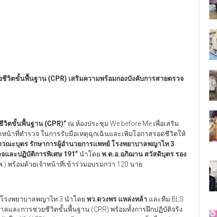
ชีวิตขั้นพื้นฐาน (CPR
)
เสริมความพร้อมกองบังคับการสายตรวจ
ีวิตขั้นพื้นฐาน (CPR
)”
ณ ห้องประชุม We before Me เพื่อเสริม
้าหน้าที่ตำรวจ ในการรับมือเหตุฉุกเฉินและเพิ่มโอกาสรอดชีวิตให้
โตวณะบุตร รักษาการผู้อำนวยการแพทย์ โรงพยาบาลพญาไท 3
จและปฏิบัติการพิเศษ 191”
นำโดย
พ.ต.อ.อภิฌาน สวัสดิบุตร รอง
) พร้อมด้วยเจ้าหน้าที่เข้าร่วมอบรมกว่า 120 นาย
ชีพโรงพยาบาลพญาไท 3 นำโดย
พว.ดวงพร แหล่งหล้า
และทีม BLS
าลและการช่วยชีวิตขั้นพื้นฐาน (CPR) พร้อมทั้งการฝึกปฏิบัติจริง