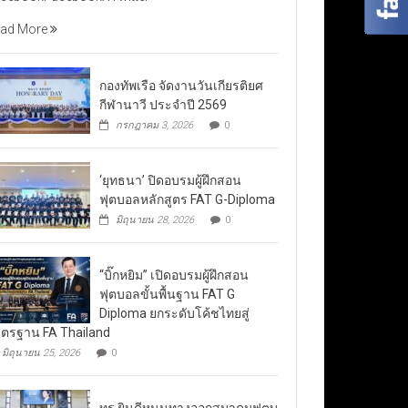
ad More
กองทัพเรือ จัดงานวันเกียรติยศ
กีฬานาวี ประจำปี 2569
กรกฎาคม 3, 2026
0
‘ยุทธนา’ ปิดอบรมผู้ฝึกสอน
ฟุตบอลหลักสูตร FAT G-Diploma
มิถุนายน 28, 2026
0
“บิ๊กหยิม” เปิดอบรมผู้ฝึกสอน
ฟุตบอลขั้นพื้นฐาน FAT G
Diploma ยกระดับโค้ชไทยสู่
ตรฐาน FA Thailand
มิถุนายน 25, 2026
0
ทรู ยินดีหนุนทางออกสมาคมฟุตบ