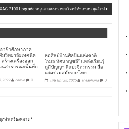
ะ XAG P100 Upgrade หนุนเกษตรกรตอบโจทย์ทำเกษตรยุคใหม่
อาชีวศึกษาภาค
ทีมวิทยาลัยเทคนิค
หอศิลป์บ้านศิลปินแห่งชาติ
สร้างเครื่องออก
“กมล ทัศนาญชลี” แหล่งเรียนรู้
วนสาธารณะพื้นที่ก
ภูมิปัญญา ศิลปะจิตรกรรม​ สื่อ
ผสมร่วมสมัย​ของไทย
3, 2022
admin
0
เมษายน 28, 2025
aneaphong
0
นถูกทำเครื่องหมาย
*