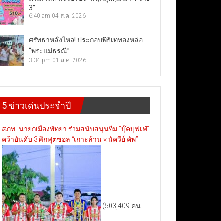
3”
6:40 am
04 ส.ค. 2026
ศรัทธาหลั่งไหล! ประกอบพิธีเททองหล่อ
“พระแม่ธรณี”
3:34 pm
01 ส.ค. 2026
5 ข่าวเด่นประจำปี
สภท.-นายกเมืองพัทยา ร่วมสนับสนุนทีม “บุ๊คบุฟเฟ่”
คว้าอันดับ 3 ศึกฟุตซอล “เกาะล้าน × นัควีย์ คัพ”
(503,409 คน