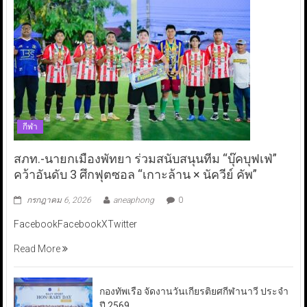
กีฬา
สภท.-นายกเมืองพัทยา ร่วมสนับสนุนทีม “บุ๊คบุฟเฟ่”
คว้าอันดับ 3 ศึกฟุตซอล “เกาะล้าน × นัควีย์ คัพ”
กรกฎาคม 6, 2026
aneaphong
0
FacebookFacebookXTwitter
Read More
กองทัพเรือ จัดงานวันเกียรติยศกีฬานาวี ประจำ
ปี 2569