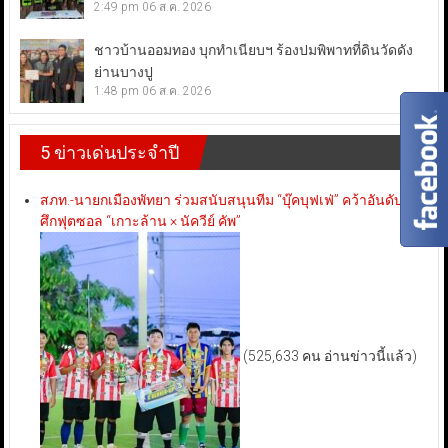
2:49 pm
06 ส.ค. 2026
ชาวบ้านออมทอง บุกทำเนียบฯ ร้องปมพิพาทที่ดินวัดดัง
ย่านบางปู
1:48 pm
06 ส.ค. 2026
5 ข่าวเด่นประจำปี
สภท.-นายกเมืองพัทยา ร่วมสนับสนุนทีม “บุ๊คบุฟเฟ่” คว้าอันดับ 3
ศึกฟุตซอล “เกาะล้าน × นัควีย์ คัพ”
(525,633 คน อ่านข่าวนี้แล้ว)