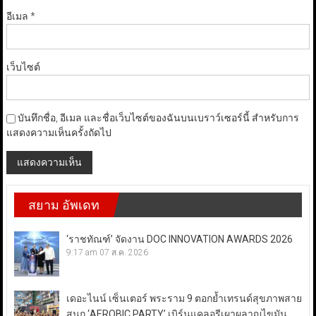
อีเมล
*
เว็บไซต์
บันทึกชื่อ, อีเมล และชื่อเว็บไซต์ของฉันบนเบราว์เซอร์นี้ สำหรับการ
แสดงความเห็นครั้งถัดไป
สยาม อัพเดท
‘ราชทัณฑ์’ จัดงาน DOC INNOVATION AWARDS 2026
9:17 am
07 ส.ค. 2026
เดอะไนน์ เซ็นเตอร์ พระราม 9 ตอกย้ำเทรนด์สุขภาพสาย
สนุก ‘AEROBIC PARTY’ เบิร์นแคลอรีเผาผลาญไขมัน