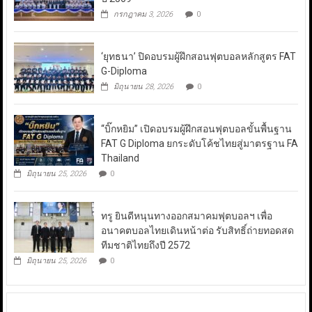
กรกฎาคม 3, 2026
0
‘ยุทธนา’ ปิดอบรมผู้ฝึกสอนฟุตบอลหลักสูตร FAT
G-Diploma
มิถุนายน 28, 2026
0
“บิ๊กหยิม” เปิดอบรมผู้ฝึกสอนฟุตบอลขั้นพื้นฐาน
FAT G Diploma ยกระดับโค้ชไทยสู่มาตรฐาน FA
Thailand
มิถุนายน 25, 2026
0
ทรู ยินดีหนุนทางออกสมาคมฟุตบอลฯ เพื่อ
อนาคตบอลไทยเดินหน้าต่อ รับสิทธิ์ถ่ายทอดสด
ทีมชาติไทยถึงปี 2572
มิถุนายน 25, 2026
0