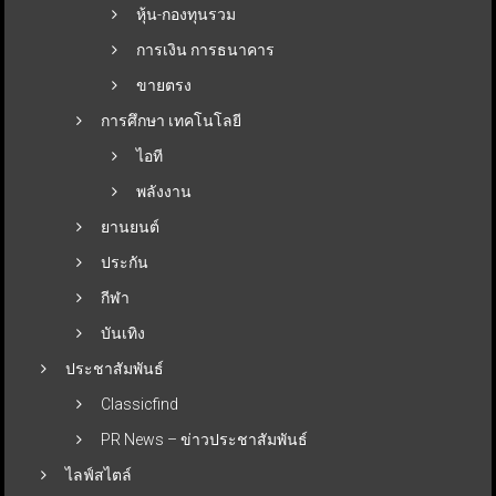
หุ้น-กองทุนรวม
การเงิน การธนาคาร
ขายตรง
การศึกษา เทคโนโลยี
ไอที
พลังงาน
ยานยนต์
ประกัน
กีฬา
บันเทิง
ประชาสัมพันธ์
Classicfind
PR News – ข่าวประชาสัมพันธ์
ไลฟ์สไตล์