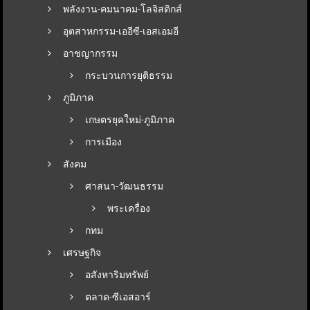
พลังงาน-คมนาคม-โลจิสติกส์
อุตสาหกรรม-เออีซี-เอสเอมอี
อาชญากรรม
กระบวนการยุติธรรม
ภูมิภาค
เกษตรยุคใหม่-ภูมิภาค
การเมือง
สังคม
ศาสนา-วัฒนธรรม
พระเครื่อง
กทม
เศรษฐกิจ
อสังหาริมทรัพย์
ตลาด-ซีเอสอาร์