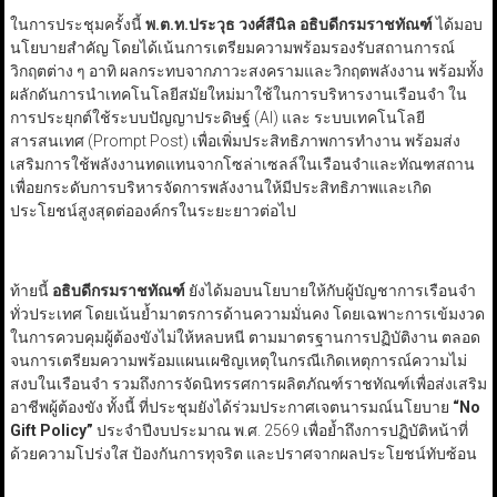
ในการประชุมครั้งนี้
พ.ต.ท.ประวุธ วงศ์สีนิล อธิบดีกรมราชทัณฑ์
ได้มอบ
นโยบายสำคัญ โดยได้เน้นการเตรียมความพร้อมรองรับสถานการณ์
วิกฤตต่าง ๆ อาทิ ผลกระทบจากภาวะสงครามและวิกฤตพลังงาน พร้อมทั้ง
ผลักดันการนำเทคโนโลยีสมัยใหม่มาใช้ในการบริหารงานเรือนจำ ใน
การประยุกต์ใช้ระบบปัญญาประดิษฐ์ (AI) และ ระบบเทคโนโลยี
สารสนเทศ (Prompt Post) เพื่อเพิ่มประสิทธิภาพการทำงาน พร้อมส่ง
เสริมการใช้พลังงานทดแทนจากโซล่าเซลล์ในเรือนจำและทัณฑสถาน
เพื่อยกระดับการบริหารจัดการพลังงานให้มีประสิทธิภาพและเกิด
ประโยชน์สูงสุดต่อองค์กรในระยะยาวต่อไป
ท้ายนี้
อธิบดีกรมราชทัณฑ์
ยังได้มอบนโยบายให้กับผู้บัญชาการเรือนจำ
ทั่วประเทศ โดยเน้นย้ำมาตรการด้านความมั่นคง โดยเฉพาะการเข้มงวด
ในการควบคุมผู้ต้องขังไม่ให้หลบหนี ตามมาตรฐานการปฏิบัติงาน ตลอด
จนการเตรียมความพร้อมแผนเผชิญเหตุในกรณีเกิดเหตุการณ์ความไม่
สงบในเรือนจำ รวมถึงการจัดนิทรรศการผลิตภัณฑ์ราชทัณฑ์เพื่อส่งเสริม
อาชีพผู้ต้องขัง ทั้งนี้ ที่ประชุมยังได้ร่วมประกาศเจตนารมณ์นโยบาย
“No
Gift Policy”
ประจำปีงบประมาณ พ.ศ. 2569 เพื่อย้ำถึงการปฏิบัติหน้าที่
ด้วยความโปร่งใส ป้องกันการทุจริต และปราศจากผลประโยชน์ทับซ้อน