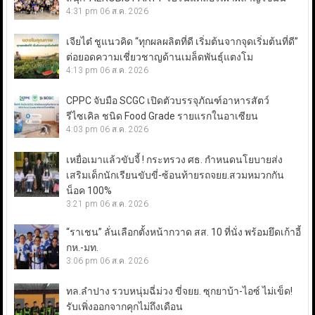
4:31 pm
06 ส.ค. 2026
เจียไต๋ ชูแนวคิด “ทุกผลผลิตที่ดี เริ่มต้นจากจุดเริ่มต้นที่ดี”
ต่อยอดความเชี่ยวชาญด้านเมล็ดพันธุ์แตงโม
4:13 pm
06 ส.ค. 2026
CPPC จับมือ SCGC เปิดตัวบรรจุภัณฑ์อาหารสัตว์
รีไซเคิล ชนิด Food Grade รายแรกในอาเซียน
4:03 pm
06 ส.ค. 2026
เหยื่อเมาแล้วขับจี้ ! กระทรวง ศธ. กำหนดนโยบายส่ง
เสริมเด็กนักเรียนขับขี่-ซ้อนท้ายรถจยย.สวมหมวกกัน
น็อค 100%
3:21 pm
06 ส.ค. 2026
“ราเชน” ลั่นเลือกตั้งหน้ากวาด สส. 10 ที่นั่ง พร้อมยึดเก้าอี้
กห.-มท.
3:06 pm
06 ส.ค. 2026
ทล.ลำปาง รวบหนุ่มฉี่ม่วง ขี่จยย. ซุกยาบ้า-ไอซ์ ไม่เข็ด!
รับเพิ่งออกจากคุกไม่ถึงเดือน