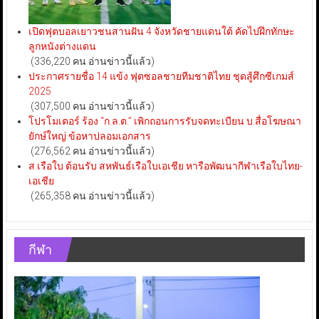
เปิดฟุตบอลเยาวชนสานฝัน 4 จังหวัดชายแดนใต้ คัดไปฝึกทักษะ
ลูกหนังต่างแดน
(336,220 คน อ่านข่าวนี้แล้ว)
ประกาศรายชื่อ 14 แข้ง ฟุตซอลชายทีมชาติไทย ชุดสู้ศึกซีเกมส์
2025
(307,500 คน อ่านข่าวนี้แล้ว)
โปรโมเตอร์ ร้อง “ก.ล.ต.” เพิกถอนการรับจดทะเบียน บ.สื่อโฆษณา
ยักษ์ใหญ่ ข้อหาปลอมเอกสาร
(276,562 คน อ่านข่าวนี้แล้ว)
ส.เรือใบ ต้อนรับ สหพันธ์เรือใบเอเชีย หารือพัฒนากีฬาเรือใบไทย-
เอเชีย
(265,358 คน อ่านข่าวนี้แล้ว)
กีฬา