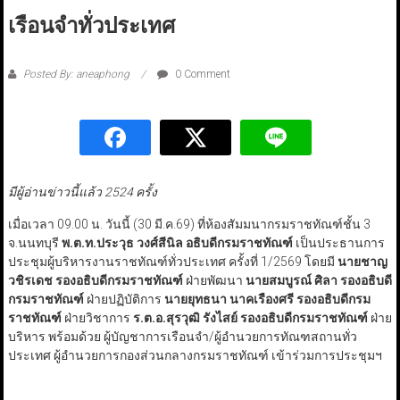
เรือนจำทั่วประเทศ
Posted By: aneaphong
0 Comment
มีผู้อ่านข่าวนี้แล้ว 2524 ครั้ง
เมื่อเวลา 09.00 น. วันนี้ (30 มี.ค.69) ที่ห้องสัมมนากรมราชทัณฑ์ชั้น 3
จ.นนทบุรี
พ.ต.ท.ประวุธ วงศ์สีนิล อธิบดีกรมราชทัณฑ์
เป็นประธานการ
ประชุมผู้บริหารงานราชทัณฑ์ทั่วประเทศ ครั้งที่ 1/2569 โดยมี
นายชาญ
วชิรเดช
รองอธิบดีกรมราชทัณฑ์
ฝ่ายพัฒนา
นายสมบูรณ์ ศิลา
รองอธิบดี
กรมราชทัณฑ์
ฝ่ายปฏิบัติการ
นายยุทธนา นาคเรืองศรี
รองอธิบดีกรม
ราชทัณฑ์
ฝ่ายวิชาการ
ร.ต.อ.สุรวุฒิ รังไสย์
รองอธิบดีกรมราชทัณฑ์
ฝ่าย
บริหาร พร้อมด้วย ผู้บัญชาการเรือนจำ/ผู้อำนวยการทัณฑสถานทั่ว
ประเทศ ผู้อำนวยการกองส่วนกลางกรมราชทัณฑ์ เข้าร่วมการประชุมฯ