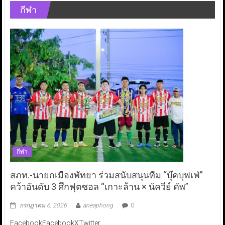
กีฬา
กีฬา
สภท.-นายกเมืองพัทยา ร่วมสนับสนุนทีม “บุ๊คบุฟเฟ่”
คว้าอันดับ 3 ศึกฟุตซอล “เกาะล้าน × นัควีย์ คัพ”
กรกฎาคม 6, 2026
aneaphong
0
FacebookFacebookXTwitter