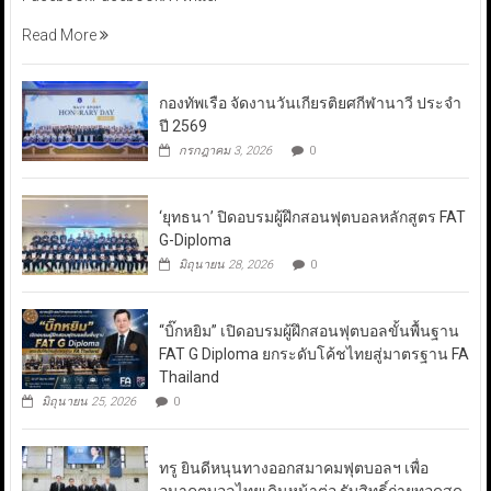
Read More
กองทัพเรือ จัดงานวันเกียรติยศกีฬานาวี ประจำ
ปี 2569
กรกฎาคม 3, 2026
0
‘ยุทธนา’ ปิดอบรมผู้ฝึกสอนฟุตบอลหลักสูตร FAT
G-Diploma
มิถุนายน 28, 2026
0
“บิ๊กหยิม” เปิดอบรมผู้ฝึกสอนฟุตบอลขั้นพื้นฐาน
FAT G Diploma ยกระดับโค้ชไทยสู่มาตรฐาน FA
Thailand
มิถุนายน 25, 2026
0
ทรู ยินดีหนุนทางออกสมาคมฟุตบอลฯ เพื่อ