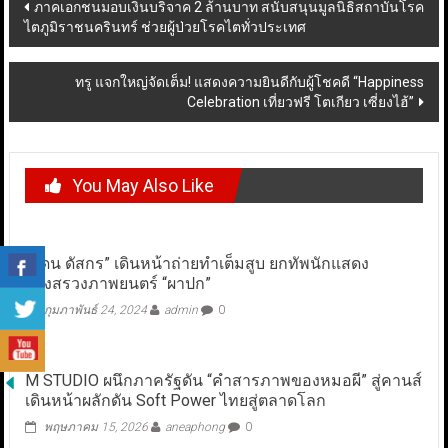
Post
ภาคเอกชนมอบเงินบริจาค 2 ล้านบาท สนับสนุนมูลนิธิสถาบันโรค
ไตภูมิราชนครินทร์ ช่วยผู้ป่วยโรคไตทั่วประเทศ
navigation
ทรู แจกใหญ่จัดเต็ม! แสดงความยินดีกับผู้โชคดี “Happiness
Celebration เที่ยวฟรี โตเกียว เซี่ยงไฮ้”
You May Also Like
“แดน ดัสกร” เดินหน้าถ่ายทำเต็มสูบ ยกทัพนักแสดง
บวงสรวงภาพยนตร์ “ผาปก”
กุมภาพันธ์ 24, 2024
admin
0
M STUDIO ผนึกภาครัฐดัน “คำสารภาพของหมอผี” สู่คานส์
เดินหน้าผลักดัน Soft Power ไทยสู่ตลาดโลก
พฤษภาคม 15, 2026
aneaphong
0