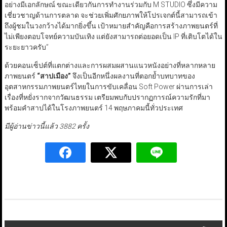
อย่างมีเอกลักษณ์ ขณะเดียวกันการทำงานร่วมกับ M STUDIO ซึ่งมีความ
เชี่ยวชาญด้านการตลาด จะช่วยเพิ่มศักยภาพให้โปรเจกต์นี้สามารถเข้า
ถึงผู้ชมในวงกว้างได้มากยิ่งขึ้น เป้าหมายสำคัญคือการสร้างภาพยนตร์ที่
ไม่เพียงตอบโจทย์ความบันเทิง แต่ยังสามารถต่อยอดเป็น IP ที่เติบโตได้ใน
ระยะยาวครับ”
ด้วยคอนเซ็ปต์ที่แตกต่างและการผสมผสานแนวหนังอย่างที่หลากหลาย
ภาพยนตร์
“
สาปเมือง
”
จึงเป็นอีกหนึ่งผลงานที่ตอกย้ำบทบาทของ
อุตสาหกรรมภาพยนตร์ไทยในการขับเคลื่อน Soft Power ผ่านการเล่า
เรื่องที่หยั่งรากจากวัฒนธรรม เตรียมพบกับปรากฏการณ์ความรักที่มา
พร้อมคำสาปได้ในโรงภาพยนตร์ 14 พฤษภาคมนี้ทั่วประเทศ
มีผู้อ่านข่าวนี้แล้ว 3882 ครั้ง