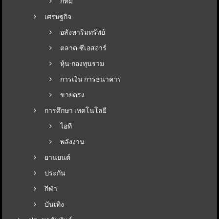
กทม
เศรษฐกิจ
อสังหาริมทรัพย์
ตลาด-ซีเอสอาร์
หุ้น-กองทุนรวม
การเงิน การธนาคาร
ขายตรง
การศึกษา เทคโนโลยี
ไอที
พลังงาน
ยานยนต์
ประกัน
กีฬา
บันเทิง