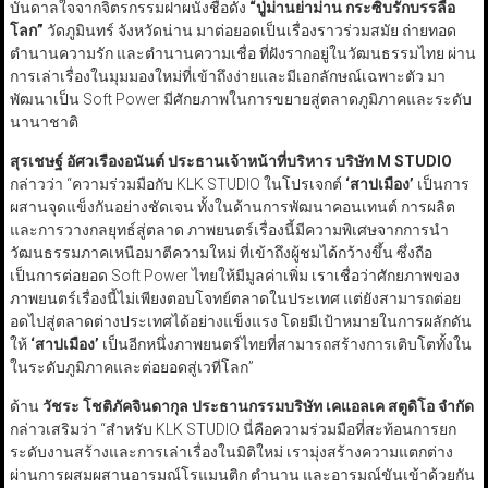
บันดาลใจจากจิตรกรรมฝาผนังชื่อดัง
“
ปู่ม่านย่าม่าน กระซิบรักบรรลือ
โลก
”
วัดภูมินทร์ จังหวัดน่าน มาต่อยอดเป็นเรื่องราวร่วมสมัย ถ่ายทอด
ตำนานความรัก และตำนานความเชื่อ ที่ฝังรากอยู่ในวัฒนธรรมไทย ผ่าน
การเล่าเรื่องในมุมมองใหม่ที่เข้าถึงง่ายและมีเอกลักษณ์เฉพาะตัว มา
พัฒนาเป็น Soft Power มีศักยภาพในการขยายสู่ตลาดภูมิภาคและระดับ
นานาชาติ
สุรเชษฐ์ อัศวเรืองอนันต์ ประธานเจ้าหน้าที่บริหาร บริษัท M STUDIO
กล่าวว่า “ความร่วมมือกับ KLK STUDIO ในโปรเจกต์
‘
สาปเมือง
’
เป็นการ
ผสานจุดแข็งกันอย่างชัดเจน ทั้งในด้านการพัฒนาคอนเทนต์ การผลิต
และการวางกลยุทธ์สู่ตลาด ภาพยนตร์เรื่องนี้มีความพิเศษจากการนำ
วัฒนธรรมภาคเหนือมาตีความใหม่ ที่เข้าถึงผู้ชมได้กว้างขึ้น ซึ่งถือ
เป็นการต่อยอด Soft Power ไทยให้มีมูลค่าเพิ่ม เราเชื่อว่าศักยภาพของ
ภาพยนตร์เรื่องนี้ไม่เพียงตอบโจทย์ตลาดในประเทศ แต่ยังสามารถต่อย
อดไปสู่ตลาดต่างประเทศได้อย่างแข็งแรง โดยมีเป้าหมายในการผลักดัน
ให้
‘
สาปเมือง
’
เป็นอีกหนึ่งภาพยนตร์ไทยที่สามารถสร้างการเติบโตทั้งใน
ในระดับภูมิภาคและต่อยอดสู่เวทีโลก”
ด้าน
วัชระ โชติภัคจินดากุล ประธานกรรมบริษัท เคแอลเค สตูดิโอ จำกัด
กล่าวเสริมว่า “สำหรับ KLK STUDIO นี่คือความร่วมมือที่สะท้อนการยก
ระดับงานสร้างและการเล่าเรื่องในมิติใหม่ เรามุ่งสร้างความแตกต่าง
ผ่านการผสมผสานอารมณ์โรแมนติก ตำนาน และอารมณ์ขันเข้าด้วยกัน