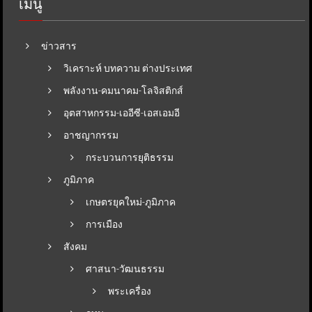
เมนู
ข่าวสาร
วิเคราะห์ บทความ ต่างประเทศ
พลังงาน-คมนาคม-โลจิสติกส์
อุตสาหกรรม-เออีซี-เอสเอมอี
อาชญากรรม
กระบวนการยุติธรรม
ภูมิภาค
เกษตรยุคใหม่-ภูมิภาค
การเมือง
สังคม
ศาสนา-วัฒนธรรม
พระเครื่อง