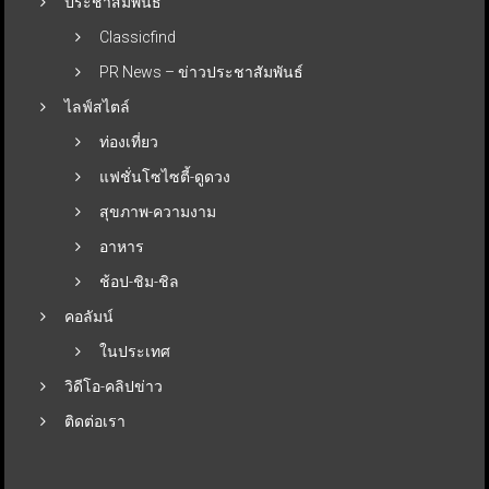
ประชาสัมพันธ์
Classicfind
PR News – ข่าวประชาสัมพันธ์
ไลฟ์สไตล์
ท่องเที่ยว
แฟชั่นโซไซตี้-ดูดวง
สุขภาพ-ความงาม
อาหาร
ช้อป-ชิม-ชิล
คอลัมน์
ในประเทศ
วิดีโอ-คลิปข่าว
ติดต่อเรา