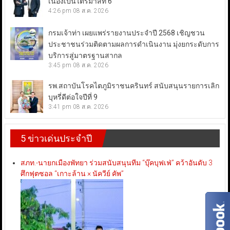
เนื่องเป็นไตรมาสที่ 6
4:26 pm
08 ส.ค. 2026
กรมเจ้าท่า เผยแพร่รายงานประจำปี 2568 เชิญชวน
ประชาชนร่วมติดตามผลการดำเนินงาน มุ่งยกระดับการ
บริการสู่มาตรฐานสากล
3:45 pm
08 ส.ค. 2026
รพ.สถาบันโรคไตภูมิราชนครินทร์ สนับสนุนรายการเลิก
บุหรี่ดีต่อใจปีที่ 9
3:41 pm
08 ส.ค. 2026
5 ข่าวเด่นประจำปี
สภท.-นายกเมืองพัทยา ร่วมสนับสนุนทีม “บุ๊คบุฟเฟ่” คว้าอันดับ 3
ศึกฟุตซอล “เกาะล้าน × นัควีย์ คัพ”