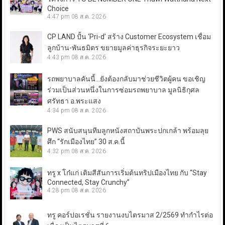
Choice
4:47 pm
08 ส.ค. 2026
CP LAND ปั้น ‘Pri-d’ สร้าง Customer Ecosystem เชื่อม
ลูกบ้าน-พันธมิตร ขยายมูลค่าธุรกิจระยะยาว
4:43 pm
08 ส.ค. 2026
รถพยาบาลคันนี้…ยังต้องกลับมาช่วยชีวิตผู้คน ขอเชิญ
ร่วมเป็นส่วนหนึ่งในการซ่อมรถพยาบาล มูลนิธิกุศล
ศรัทธา อ.พระแสง
4:34 pm
08 ส.ค. 2026
PWS สนับสนุนทีมลูกหนังสถาบันพระปกเกล้า พร้อมลุย
ศึก “รักเมืองไทย” 30 ส.ค.นี้
4:32 pm
08 ส.ค. 2026
ทรู x โก๋แก่ เติมสีสันการเริ่มต้นทริปเมืองไทย กับ “Stay
Connected, Stay Crunchy”
4:28 pm
08 ส.ค. 2026
ทรู คอร์ปอเรชั่น รายงานงบไตรมาส 2/2569 ทำกำไรต่อ