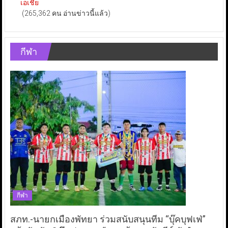
เอเชีย
(265,362 คน อ่านข่าวนี้แล้ว)
กีฬา
กีฬา
สภท.-นายกเมืองพัทยา ร่วมสนับสนุนทีม “บุ๊คบุฟเฟ่”