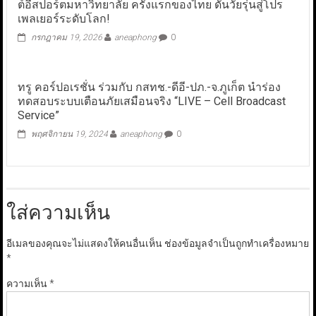
ต์อีสปอร์ตมหาวิทยาลัย ครั้งแรกของไทย ดันวัยรุ่นสู่โปร
เพลเยอร์ระดับโลก!
กรกฎาคม 19, 2026
aneaphong
0
ทรู คอร์ปอเรชั่น ร่วมกับ กสทช.-ดีอี-ปภ.-จ.ภูเก็ต นำร่อง
ทดสอบระบบเตือนภัยเสมือนจริง “LIVE – Cell Broadcast
Service”
พฤศจิกายน 19, 2024
aneaphong
0
ใส่ความเห็น
อีเมลของคุณจะไม่แสดงให้คนอื่นเห็น
ช่องข้อมูลจำเป็นถูกทำเครื่องหมาย
*
ความเห็น
*