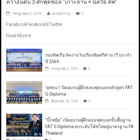
คว้าอันดับ 3 ศึกฟุตซอล “เกาะล้าน × นัควีย์ คัพ”
กรกฎาคม 6, 2026
aneaphong
0
FacebookFacebookXTwitter
Read More
กองทัพเรือ จัดงานวันเกียรติยศกีฬานาวี ประจำ
ปี 2569
กรกฎาคม 3, 2026
0
‘ยุทธนา’ ปิดอบรมผู้ฝึกสอนฟุตบอลหลักสูตร FAT
G-Diploma
มิถุนายน 28, 2026
0
“บิ๊กหยิม” เปิดอบรมผู้ฝึกสอนฟุตบอลขั้นพื้นฐาน
FAT G Diploma ยกระดับโค้ชไทยสู่มาตรฐาน FA
Thailand