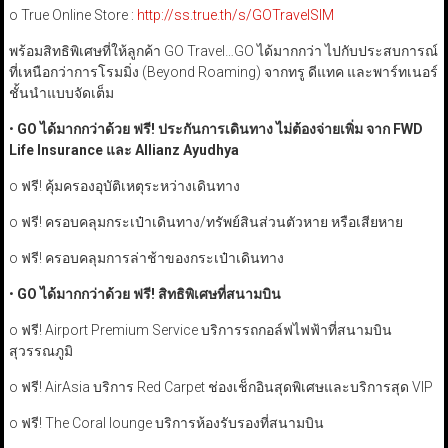
o True Online Store :
http://ss.true.th/s/GOTravelSIM
พร้อมสิทธิพิเศษที่ให้ลูกค้า GO Travel…GO ได้มากกว่า ไปกับประสบการณ์
ที่เหนือกว่าการโรมมิ่ง (Beyond Roaming) จากทรู ดีแทค และพาร์ทเนอร์
ชั้นนำแบบจัดเต็ม
•
GO
ได้มากกว่าด้วย ฟรี! ประกันการเดินทาง ไม่ต้องจ่ายเพิ่ม จาก FWD
Life Insurance
และ Allianz Ayudhya
o ฟรี! คุ้มครองอุบัติเหตุระหว่างเดินทาง
o ฟรี! ครอบคลุมกระเป๋าเดินทาง/ทรัพย์สินส่วนตัวหาย หรือเสียหาย
o ฟรี! ครอบคลุมการล่าช้าของกระเป๋าเดินทาง
•
GO ได้มากกว่าด้วย ฟรี! สิทธิพิเศษที่สนามบิน
o ฟรี! Airport Premium Service บริการรถกอล์ฟไฟฟ้าที่สนามบิน
สุวรรณภูมิ
o ฟรี! AirAsia บริการ Red Carpet ช่องเช็กอินสุดพิเศษและบริการสุด VIP
o ฟรี! The Coral lounge บริการห้องรับรองที่สนามบิน