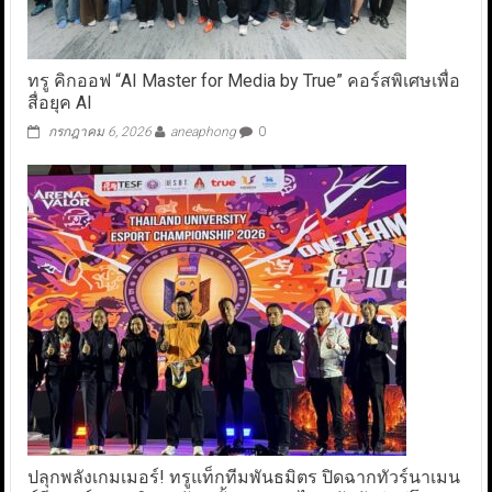
ทรู คิกออฟ “AI Master for Media by True” คอร์สพิเศษเพื่อ
สื่อยุค AI
กรกฎาคม 6, 2026
aneaphong
0
ปลุกพลังเกมเมอร์! ทรูแท็กทีมพันธมิตร ปิดฉากทัวร์นาเมน