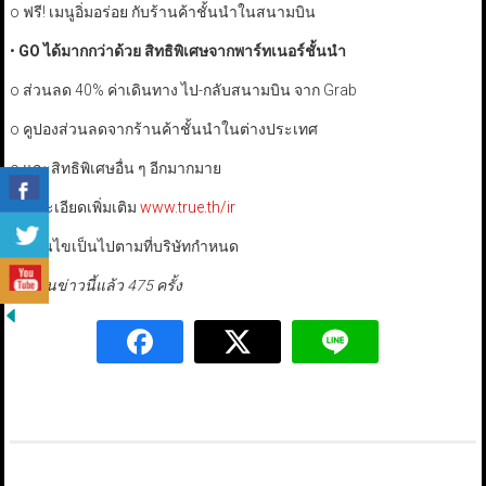
o ฟรี! เมนูอิ่มอร่อย กับร้านค้าชั้นนำในสนามบิน
•
GO
ได้มากกว่าด้วย สิทธิพิเศษจากพาร์ทเนอร์ชั้นนำ
o ส่วนลด 40% ค่าเดินทาง ไป-กลับสนามบิน จาก Grab
o คูปองส่วนลดจากร้านค้าชั้นนำในต่างประเทศ
o และสิทธิพิเศษอื่น ๆ อีกมากมาย
รายละเอียดเพิ่มเติม
www.true.th/ir
* เงื่อนไขเป็นไปตามที่บริษัทกำหนด
มีผู้อ่านข่าวนี้แล้ว 475 ครั้ง