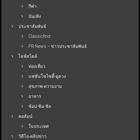
กีฬา
บันเทิง
ประชาสัมพันธ์
Classicfind
PR News – ข่าวประชาสัมพันธ์
ไลฟ์สไตล์
ท่องเที่ยว
แฟชั่นโซไซตี้-ดูดวง
สุขภาพ-ความงาม
อาหาร
ช้อป-ชิม-ชิล
คอลัมน์
ในประเทศ
วิดีโอ-คลิปข่าว