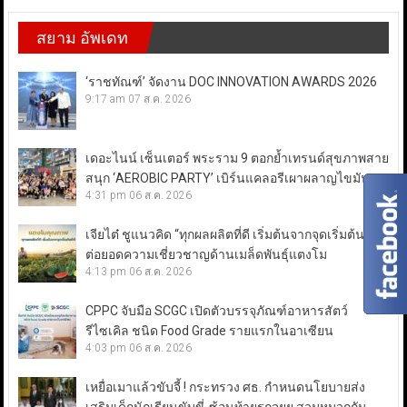
สยาม อัพเดท
‘ราชทัณฑ์’ จัดงาน DOC INNOVATION AWARDS 2026
9:17 am
07 ส.ค. 2026
เดอะไนน์ เซ็นเตอร์ พระราม 9 ตอกย้ำเทรนด์สุขภาพสาย
สนุก ‘AEROBIC PARTY’ เบิร์นแคลอรีเผาผลาญไขมัน
4:31 pm
06 ส.ค. 2026
เจียไต๋ ชูแนวคิด “ทุกผลผลิตที่ดี เริ่มต้นจากจุดเริ่มต้นที่ดี”
ต่อยอดความเชี่ยวชาญด้านเมล็ดพันธุ์แตงโม
4:13 pm
06 ส.ค. 2026
CPPC จับมือ SCGC เปิดตัวบรรจุภัณฑ์อาหารสัตว์
รีไซเคิล ชนิด Food Grade รายแรกในอาเซียน
4:03 pm
06 ส.ค. 2026
เหยื่อเมาแล้วขับจี้ ! กระทรวง ศธ. กำหนดนโยบายส่ง