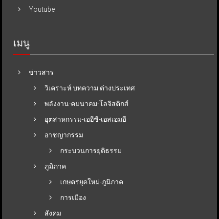
Youtube
เมนู
ข่าวสาร
วิเคราะห์ บทความ ต่างประเทศ
พลังงาน-คมนาคม-โลจิสติกส์
อุตสาหกรรม-เออีซี-เอสเอมอี
อาชญากรรม
กระบวนการยุติธรรม
ภูมิภาค
เกษตรยุคใหม่-ภูมิภาค
การเมือง
สังคม