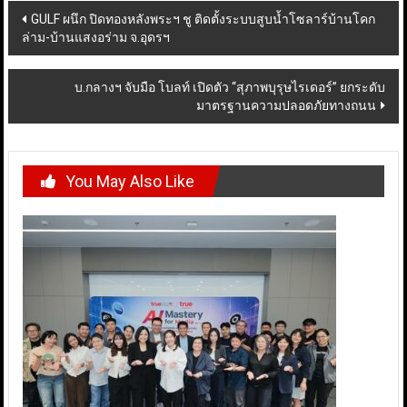
Post
GULF ผนึก ปิดทองหลังพระฯ ชู ติดตั้งระบบสูบน้ำโซลาร์บ้านโคก
ล่าม-บ้านแสงอร่าม จ.อุดรฯ
navigation
บ.กลางฯ จับมือ โบลท์ เปิดตัว “สุภาพบุรุษไรเดอร์” ยกระดับ
มาตรฐานความปลอดภัยทางถนน
You May Also Like