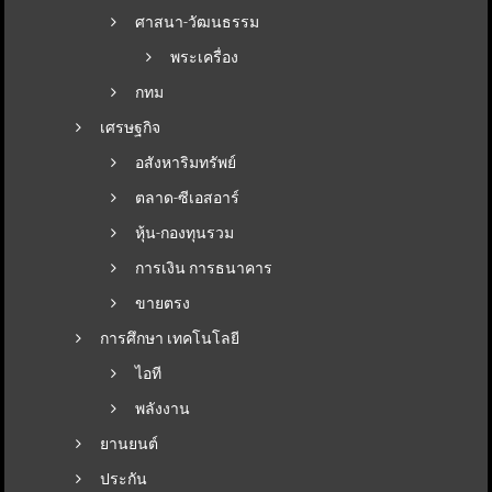
ศาสนา-วัฒนธรรม
พระเครื่อง
กทม
เศรษฐกิจ
อสังหาริมทรัพย์
ตลาด-ซีเอสอาร์
หุ้น-กองทุนรวม
การเงิน การธนาคาร
ขายตรง
การศึกษา เทคโนโลยี
ไอที
พลังงาน
ยานยนต์
ประกัน