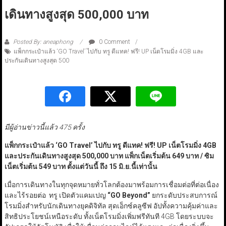
เดินทางสูงสุด 500,000 บาท
Posted By: aneaphong
0 Comment
แพ็กกระเป๋าแล้ว ‘GO Travel’ ไปกับ ทรู ดีแทค! ฟรี! UP เน็ตโรมมิ่ง 4GB และ
ประกันเดินทางสูงสุด 500
มีผู้อ่านข่าวนี้แล้ว 475 ครั้ง
แพ็กกระเป๋าแล้ว
‘GO Travel’
ไปกับ ทรู ดีแทค! ฟรี! UP
เน็ตโรมมิ่ง
4GB
และประกันเดินทางสูงสุด
500,
000
บาท แพ็กเน็ตเริ่มต้น
649
บาท / ซิม
เน็ตเริ่มต้น 549 บาท ตั้งแต่วันนี้ ถึง
15
มิ.ย.นี้เท่านั้น
เมื่อการเดินทางในทุกจุดหมายทั่วโลกต้องมาพร้อมการเชื่อมต่อที่ต่อเนื่อง
และไร้รอยต่อ ทรู เปิดตัวแคมเปญ
“GO Beyond”
ยกระดับประสบการณ์
โรมมิ่งสำหรับนักเดินทางยุคดิจิทัล สุดเอ็กซ์คลูซีฟ อัปทั้งความคุ้มค่าและ
สิทธิประโยชน์เหนือระดับ ทั้งเน็ตโรมมิ่งเพิ่มฟรีทันที 4GB โดยระบบจะ