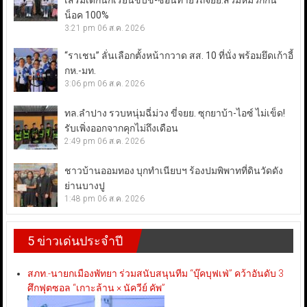
เสริมเด็กนักเรียนขับขี่-ซ้อนท้ายรถจยย.สวมหมวกกัน
น็อค 100%
3:21 pm
06 ส.ค. 2026
“ราเชน” ลั่นเลือกตั้งหน้ากวาด สส. 10 ที่นั่ง พร้อมยึดเก้าอี้
กห.-มท.
3:06 pm
06 ส.ค. 2026
ทล.ลำปาง รวบหนุ่มฉี่ม่วง ขี่จยย. ซุกยาบ้า-ไอซ์ ไม่เข็ด!
รับเพิ่งออกจากคุกไม่ถึงเดือน
2:49 pm
06 ส.ค. 2026
ชาวบ้านออมทอง บุกทำเนียบฯ ร้องปมพิพาทที่ดินวัดดัง
ย่านบางปู
1:48 pm
06 ส.ค. 2026
5 ข่าวเด่นประจำปี
สภท.-นายกเมืองพัทยา ร่วมสนับสนุนทีม “บุ๊คบุฟเฟ่” คว้าอันดับ 3
ศึกฟุตซอล “เกาะล้าน × นัควีย์ คัพ”