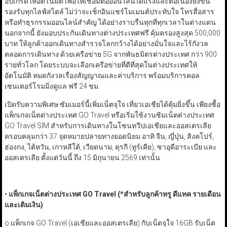
อัปเกรดให้อัตโนมัติ เพื่อให้เชื่อมต่อออนไลน์ได้แรงและต่อเนื่องยิ่งขึ้น
รองรับทุกไลฟ์สไตล์ ไม่ว่าจะเช็กอินแชร์โมเมนต์ประทับใจ โทรสื่อสาร
หรือทำธุรกรรมออนไลน์สำคัญ ได้อย่างราบรื่นทุกที่ทุกเวลาในต่างแดน
นอกจากนี้ ยังมอบประกันเดินทางต่างประเทศฟรี คุ้มครองสูงสุด 500,000
บาท ให้ลูกค้าออกเดินทางสำรวจโลกกว้างได้อย่างมั่นใจและไร้กังวล
ตลอดการเดินทาง ด้วยเครือข่าย 5G จากพันธมิตรต่างประเทศ กว่า 900
รายทั่วโลก โดยระบบจะเลือกเครือข่ายที่ดีที่สุดในต่างประเทศให้
อัตโนมัติ หมดกังวลเรื่องสัญญาณและค่าบริการ พร้อมบริการคอล
เซนเตอร์โรมมิ่งดูแล ฟรี 24 ชม.
เปิดรับความพิเศษ ซัมเมอร์นี้เพิ่มเน็ตจุใจ เที่ยวเอเชียได้คุ้มยิ่งขึ้น เพียงซื้อ
แพ็กเกจเน็ตต่างประเทศ GO Travel หรือเริ่มใช้งานซิมเน็ตต่างประเทศ
GO Travel SIM สำหรับการเดินทางในโซนทวีปเอเชียและออสเตรเลีย
ครอบคลุมกว่า 37 จุดหมายปลายทางยอดนิยม อาทิ จีน, ญี่ปุ่น, สิงคโปร์,
ฮ่องกง, ไต้หวัน, เกาหลีใต้, เวียดนาม, ตุรกี (ทูร์เคีย), ซาอุดีอาระเบีย และ
ออสเตรเลีย ตั้งแต่วันนี้ ถึง 15 มิถุนายน 2569 เท่านั้น
•
แพ็กเกจเน็ตต่างประเทศ GO Travel
(*
สำหรับลูกค้าทรู ดีแทค รายเดือน
และเติมเงิน)
o แพ็กเกจ GO Travel (เอเชียและออสเตรเลีย) กับเน็ตจุใจ 16GB รับเน็ต