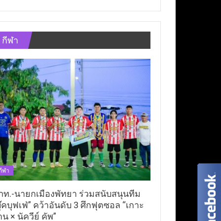
กีฬา
กีฬา
ภท.-นายกเมืองพัทยา ร่วมสนับสนุนทีม
ุ๊คบุฟเฟ่” คว้าอันดับ 3 ศึกฟุตซอล “เกาะ
าน × นัควีย์ คัพ”