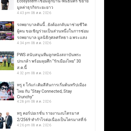
Ecosystem เชื่อมลูกบ้าน-พันธมิตร ขยาย
มูลค่าธุรกิจระยะยาว
4:43 pm
08 ส.ค. 2026
รถพยาบาลคันนี้…ยังต้องกลับมาช่วยชีวิต
ผู้คน ขอเชิญร่วมเป็นส่วนหนึ่งในการซ่อม
รถพยาบาล มูลนิธิกุศลศรัทธา อ.พระแสง
4:34 pm
08 ส.ค. 2026
PWS สนับสนุนทีมลูกหนังสถาบันพระ
ปกเกล้า พร้อมลุยศึก “รักเมืองไทย” 30
ส.ค.นี้
4:32 pm
08 ส.ค. 2026
ทรู x โก๋แก่ เติมสีสันการเริ่มต้นทริปเมือง
ไทย กับ “Stay Connected, Stay
Crunchy”
4:28 pm
08 ส.ค. 2026
ทรู คอร์ปอเรชั่น รายงานงบไตรมาส
2/2569 ทำกำไรต่อเนื่องเป็นไตรมาสที่ 6
4:26 pm
08 ส.ค. 2026