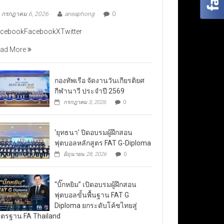
กรกฎาคม 6, 2026
aneaphong
0
cebookFacebookXTwitter
ad More
กองทัพเรือ จัดงานวันเกียรติยศ
กีฬานาวี ประจำปี 2569
กรกฎาคม 3, 2026
0
‘ยุทธนา’ ปิดอบรมผู้ฝึกสอน
ฟุตบอลหลักสูตร FAT G-Diploma
มิถุนายน 28, 2026
0
“บิ๊กหยิม” เปิดอบรมผู้ฝึกสอน
ฟุตบอลขั้นพื้นฐาน FAT G
Diploma ยกระดับโค้ชไทยสู่
ตรฐาน FA Thailand