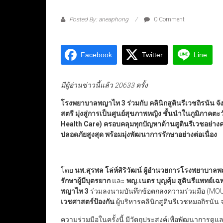
Posted By: aneaphong
0 Comment
Facebook
Twitter
Line
มีผู้อ่านข่าวนี้แล้ว 20633 ครั้ง
โรงพยาบาลพญาไท 3 ร่วมกับ คลินิกสูตินรีเวชถิรนัน จ
สตรี มุ่งสู่การเป็นศูนย์สุขภาพหญิง ชั้นนำในภูมิภา
Health Care
)
ครอบคลุมทุกปัญหาด้านสูตินรีเวชอย่างค
ปลอดภัยสูงสุด พร้อมมุ่งพัฒนาการรักษาอย่างต่อเนื่อง
โดย
นพ.สุรพล โล่ห์สิริวัฒน์ ผู้อำนวยการโรงพยาบาล
รักษาผู้มีบุตรยาก
และ
พญ.เนตร บุญคุ้ม สูตินรีแพทย์
พญาไท 3
ร่วมลงนามบันทึกข้อตกลงความร่วมมือ (MOU
เวชศาสตร์ป้องกัน
ผู้บริหารคลินิกสูตินรีเวชหมอถิรนัน 
ความร่วมมือในครั้งนี้ มีวัตถุประสงค์เพื่อพัฒนาการด