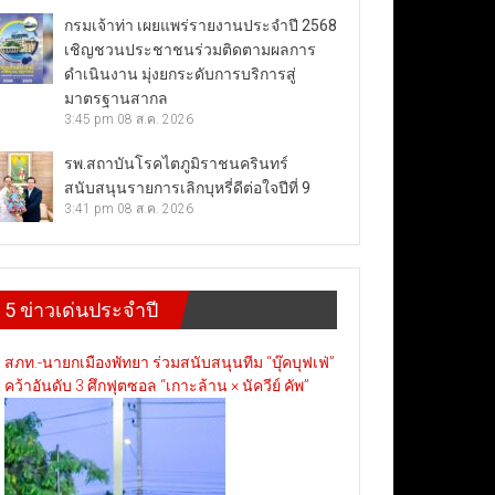
กรมเจ้าท่า เผยแพร่รายงานประจำปี 2568
เชิญชวนประชาชนร่วมติดตามผลการ
ดำเนินงาน มุ่งยกระดับการบริการสู่
มาตรฐานสากล
3:45 pm
08 ส.ค. 2026
รพ.สถาบันโรคไตภูมิราชนครินทร์
สนับสนุนรายการเลิกบุหรี่ดีต่อใจปีที่ 9
3:41 pm
08 ส.ค. 2026
5 ข่าวเด่นประจำปี
สภท.-นายกเมืองพัทยา ร่วมสนับสนุนทีม “บุ๊คบุฟเฟ่”
คว้าอันดับ 3 ศึกฟุตซอล “เกาะล้าน × นัควีย์ คัพ”