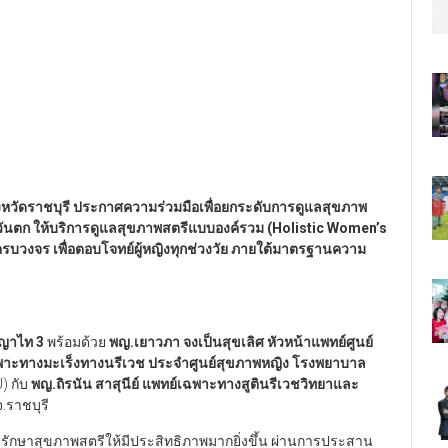
ังหวัดราชบุรี ประกาศความร่วมมือเพื่อยกระดับการดูแลสุขภาพ
คตะวันตก ให้บริการดูแลสุขภาพสตรีแบบองค์รวม (Holistic Women’s
รบวงจร เพื่อตอบโจทย์ผู้หญิงทุกช่วงวัย ภายใต้มาตรฐานความ
พญาไท 3
พร้อมด้วย
พญ.เยาวภา จงเป็นสุขเลิศ หัวหน้าแพทย์ศูนย์
เฉพาะทางมะเร็งทางนรีเวช ประจำศูนย์สุขภาพหญิง โรงพยาบาล
) กับ
พญ.ถิรนัน สาสุนีย์ แพทย์เฉพาะทางสูตินรีเวชวิทยาและ
จ.ราชบุรี
ูแลรักษาสุขภาพสตรีให้มีประสิทธิภาพมากยิ่งขึ้น ผ่านการประสาน