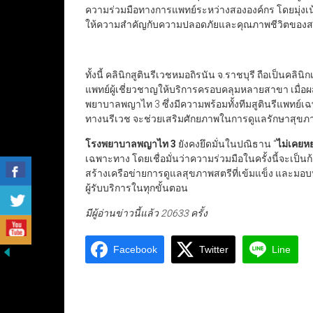
ความร่วมมือทางการแพทย์ระหว่างสององค์กร โดยมุ่งเ
ให้ความสำคัญกับความปลอดภัยและคุณภาพชีวิตของส
ทั้งนี้ คลินิกสูตินรีเวชหมอถิรนัน จ.ราชบุรี ถือเป็นค
แพทย์ผู้เชี่ยวชาญให้บริการครอบคลุมหลายสาขา เมื่อ
พยาบาลพญาไท 3 ซึ่งมีความพร้อมทั้งทีมสูตินรีแพทย์เฉ
ทางนรีเวช จะช่วยเสริมศักยภาพในการดูแลรักษาสุขภาพ
โรงพยาบาลพญาไท 3
ยังคงยึดมั่นในปณิธาน “
ไม่เคยห
เฉพาะทาง โดยเชื่อมั่นว่าความร่วมมือในครั้งนี้จะเ
สร้างเครือข่ายการดูแลสุขภาพสตรีที่เข้มแข็ง และม
ผู้รับบริการในทุกขั้นตอน
มีผู้อ่านข่าวนี้แล้ว 20633 ครั้ง
Facebook
Twitter
Line