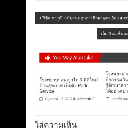
Post
‘วิชิต-จารุณี’ สนับสนุนทุนการศึกษาบุตร-ธิดา ส
navigation
เอ็ม บี เค เซ
You May Also Like
โรงพยาบา
กิจกรรมวั
โรงพยาบาลพญาไท 3 มิติใหม่
รู้จักเบาหว
ด้านสุขภาพ เปิดตัว Pride
ได้อย่างเบ
Service
พฤศจิกายน
มิถุนายน 10, 2023
admin
0
ใส่ความเห็น