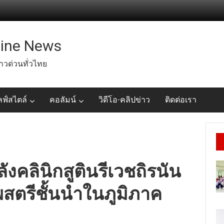
line News
่าวด่วนทั่วไทย
ลฟ์สไตล์
คอลัมน์
วิดีโอ-คลิปข่าว
ติดต่อเรา
งคลินิกสูตินรีเวชถิรนัน
พสตรีชั้นนำในภูมิภาค