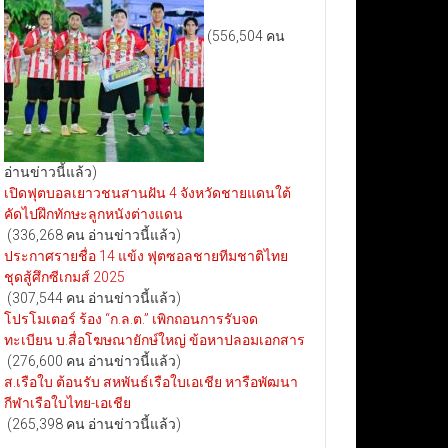
(556,504 คน
อ่านข่าวนี้แล้ว)
เปิดฟุตบอลเยาวชนสานฝัน 4 จังหวัดชายแดนใต้
คัดไปฝึกทักษะลูกหนังต่างแดน
(336,268 คน อ่านข่าวนี้แล้ว)
ประกาศรายชื่อ 14 แข้ง ฟุตซอลชายทีมชาติไทย
ชุดสู้ศึกซีเกมส์ 2025
(307,544 คน อ่านข่าวนี้แล้ว)
โปรโมเตอร์ ร้อง “ก.ล.ต.” เพิกถอนการรับจด
ทะเบียน บ.สื่อโฆษณายักษ์ใหญ่ ข้อหาปลอมเอกสาร
(276,600 คน อ่านข่าวนี้แล้ว)
ส.เรือใบ ต้อนรับ สหพันธ์เรือใบเอเชีย หารือพัฒนา
กีฬาเรือใบไทย-เอเชีย
(265,398 คน อ่านข่าวนี้แล้ว)