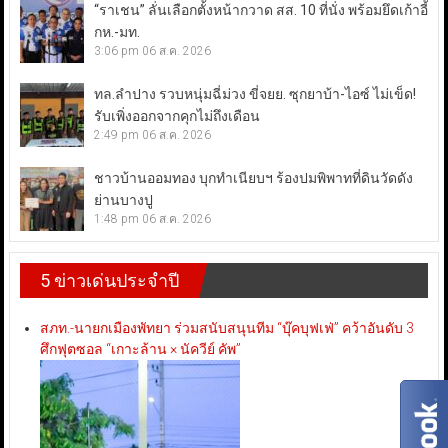
“ราเชน” ลั่นเลือกตั้งหน้ากวาด สส. 10 ที่นั่ง พร้อมยึดเก้าอี้
กห.-มท.
3:06 pm
06 ส.ค. 2026
ทล.ลำปาง รวบหนุ่มฉี่ม่วง ขี่จยย. ซุกยาบ้า-ไอซ์ ไม่เข็ด!
รับเพิ่งออกจากคุกไม่ถึงเดือน
2:49 pm
06 ส.ค. 2026
ชาวบ้านออมทอง บุกทำเนียบฯ ร้องปมพิพาทที่ดินวัดดัง
ย่านบางปู
1:48 pm
06 ส.ค. 2026
5 ข่าวเด่นประจำปี
สภท.-นายกเมืองพัทยา ร่วมสนับสนุนทีม “บุ๊คบุฟเฟ่” คว้าอันดับ 3
ศึกฟุตซอล “เกาะล้าน × นัควีย์ คัพ”