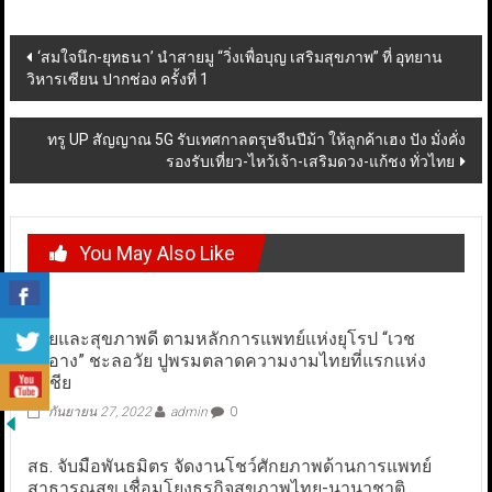
Post
‘สมใจนึก​-​ยุทธนา’​ นำสายมู “วิ่งเพื่อบุญ เสริมสุขภาพ” ที่ อุทยาน
วิหารเซียน ปากช่อง ครั้งที่ 1
navigation
ทรู UP สัญญาณ 5G รับเทศกาลตรุษจีนปีม้า ให้ลูกค้าเฮง ปัง มั่งคั่ง
รองรับเที่ยว-ไหว้เจ้า-เสริมดวง-แก้ชง ทั่วไทย
You May Also Like
สวยและสุขภาพดี ตามหลักการแพทย์แห่งยุโรป “เวช
สำอาง” ชะลอวัย ปูพรมตลาดความงามไทยที่แรกแห่ง
เอเชีย
กันยายน 27, 2022
admin
0
สธ. จับมือพันธมิตร จัดงานโชว์ศักยภาพด้านการแพทย์
สาธารณสุข เชื่อมโยงธุรกิจสุขภาพไทย-นานาชาติ