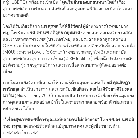
กลุ่ม LGBTQ+ พร้อมตั้งเป้าเป็น
“
จุดเริ่มต้นของบทสนทนาใหม่
”
เรื่อง
สุขภาพเพศ ความรัก ความสัมพันธ์ และคุณภาพชีวิต อย่างเปิดกว้างและ
ปราศจากอคติ
โดยได้รับเกียรติจาก
นพ.สุรพล โล่ห์สิริวัฒน์
ผู้อำนวยการโรงพยาบาล
พญาไท 3 และ
รศ.ดร.นพ.อติวุทธ กมุทมาศ
นายกสมาคมเพศวิทยาคลินิก
และเวชศาสตร์ทางเพศ (ประเทศไทย) และประธานหลักสูตรสถาบัน
GISH ร่วมเป็นประธานในพิธีเปิด พร้อมพิธีแลกเปลี่ยนบันทึกความร่วมมือ
(MOU) ระหว่าง Love Life Center โรงพยาบาลพญาไท 3 และ สถาบัน
สุขภาพเพศและสุขภาวะองค์รวม (GISH Institute) เพื่อผนึกกำลังยกระดับ
องค์ความรู้ มาตรฐานบริการ และการสื่อสารสุขภาพสู่สังคมอย่างต่อ
เนื่อง
ภายในงานยังจัด เวทีเสวนาให้ความรู้ด้านสุขภาพเพศ โดยมี
คุณอัษฎา
พานิชกุล
ดำเนินรายการ และแขกรับเชิญพิเศษ
คุณโม จิรัชยา ศิริมงคล
นาวิน
(Miss Tiffany 2016) ร่วมแบ่งปันประสบการณ์ เพื่อสะท้อนมุมมอง
การดูแลสุขภาพเพศอย่างเข้าใจในความหลากหลาย พร้อมหัวข้อเสวนา
หลัก 2 ช่วง ได้แก่
·
“
เรื่องสุขภาพเพศที่ควรพูด…แต่หลายคนไม่กล้าถาม
”
โดย
รศ.ดร.นพ.อติ
วุทธ กมุทมาศ
แพทย์หัวหน้าศูนย์สุขภาพเพศ และผู้เชี่ยวชาญด้าน
เวชศาสตร์ทางเพศ