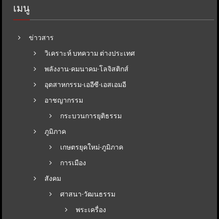
เมนู
ข่าวสาร
วิเคราะห์ บทความ ต่างประเทศ
พลังงาน-คมนาคม-โลจิสติกส์
อุตสาหกรรม-เออีซี-เอสเอมอี
อาชญากรรม
กระบวนการยุติธรรม
ภูมิภาค
เกษตรยุคใหม่-ภูมิภาค
การเมือง
สังคม
ศาสนา-วัฒนธรรม
พระเครื่อง