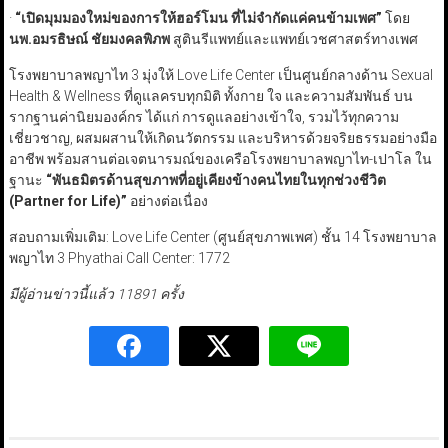
·
“
เปิดมุมมองใหม่ของการให้ฮอร์โมน ที่ไม่จำกัดแค่คนข้ามเพศ
”
โดย
นพ.อมรธิษณ์ ชัยมงคลพิภพ
สูตินรีแพทย์และแพทย์เวชศาสตร์ทางเพศ
โรงพยาบาลพญาไท 3 มุ่งให้ Love Life Center เป็นศูนย์กลางด้าน Sexual
Health & Wellness ที่ดูแลครบทุกมิติ ทั้งกาย ใจ และความสัมพันธ์ บน
รากฐานค่านิยมองค์กร ได้แก่ การดูแลอย่างเข้าใจ, รวมไว้ทุกความ
เชี่ยวชาญ, ผสมผสานให้เกิดนวัตกรรม และบริหารด้วยจริยธรรมอย่างมือ
อาชีพ พร้อมสานต่อเจตนารมณ์ของเครือโรงพยาบาลพญาไท-เปาโล ใน
ฐานะ
“
พันธมิตรด้านสุขภาพที่อยู่เคียงข้างคนไทยในทุกช่วงชีวิต
(Partner for Life
)”
อย่างต่อเนื่อง
สอบถามเพิ่มเติม: Love Life Center (ศูนย์สุขภาพเพศ) ชั้น 14 โรงพยาบาล
พญาไท 3 Phyathai Call Center: 1772
มีผู้อ่านข่าวนี้แล้ว 11891 ครั้ง