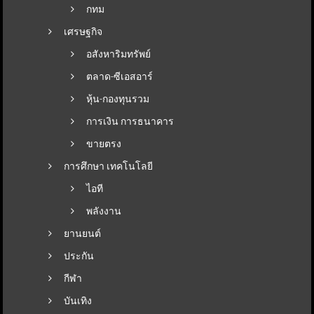
กทม
เศรษฐกิจ
อสังหาริมทรัพย์
ตลาด-ซีเอสอาร์
หุ้น-กองทุนรวม
การเงิน การธนาคาร
ขายตรง
การศึกษา เทคโนโลยี
ไอที
พลังงาน
ยานยนต์
ประกัน
กีฬา
บันเทิง