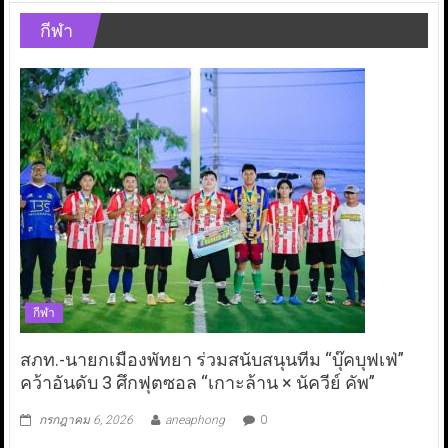
กีฬา
กีฬา
สภท.-นายกเมืองพัทยา ร่วมสนับสนุนทีม “บุ๊คบุฟเฟ่”
คว้าอันดับ 3 ศึกฟุตซอล “เกาะล้าน × นัควีย์ คัพ”
กรกฎาคม 6, 2026
aneaphong
0