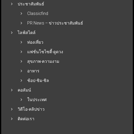
ประชาสัมพันธ์
Classicfind
PR News – ข่าวประชาสัมพันธ์
ไลฟ์สไตล์
ท่องเที่ยว
แฟชั่นโซไซตี้-ดูดวง
สุขภาพ-ความงาม
อาหาร
ช้อป-ชิม-ชิล
คอลัมน์
ในประเทศ
วิดีโอ-คลิปข่าว
ติดต่อเรา