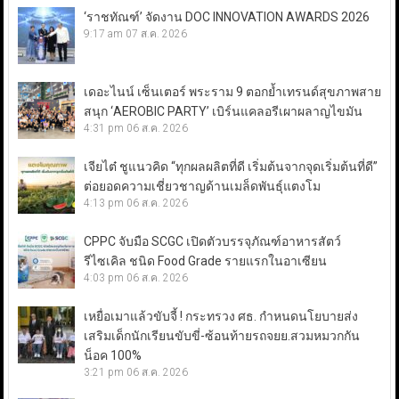
‘ราชทัณฑ์’ จัดงาน DOC INNOVATION AWARDS 2026
9:17 am
07 ส.ค. 2026
เดอะไนน์ เซ็นเตอร์ พระราม 9 ตอกย้ำเทรนด์สุขภาพสาย
สนุก ‘AEROBIC PARTY’ เบิร์นแคลอรีเผาผลาญไขมัน
4:31 pm
06 ส.ค. 2026
เจียไต๋ ชูแนวคิด “ทุกผลผลิตที่ดี เริ่มต้นจากจุดเริ่มต้นที่ดี”
ต่อยอดความเชี่ยวชาญด้านเมล็ดพันธุ์แตงโม
4:13 pm
06 ส.ค. 2026
CPPC จับมือ SCGC เปิดตัวบรรจุภัณฑ์อาหารสัตว์
รีไซเคิล ชนิด Food Grade รายแรกในอาเซียน
4:03 pm
06 ส.ค. 2026
เหยื่อเมาแล้วขับจี้ ! กระทรวง ศธ. กำหนดนโยบายส่ง
เสริมเด็กนักเรียนขับขี่-ซ้อนท้ายรถจยย.สวมหมวกกัน
น็อค 100%
3:21 pm
06 ส.ค. 2026