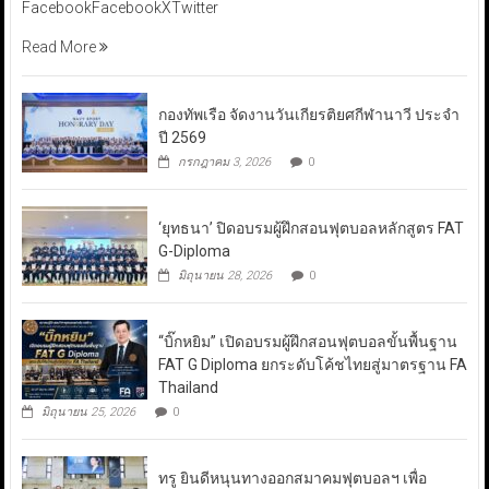
FacebookFacebookXTwitter
Read More
กองทัพเรือ จัดงานวันเกียรติยศกีฬานาวี ประจำ
ปี 2569
กรกฎาคม 3, 2026
0
‘ยุทธนา’ ปิดอบรมผู้ฝึกสอนฟุตบอลหลักสูตร FAT
G-Diploma
มิถุนายน 28, 2026
0
“บิ๊กหยิม” เปิดอบรมผู้ฝึกสอนฟุตบอลขั้นพื้นฐาน
FAT G Diploma ยกระดับโค้ชไทยสู่มาตรฐาน FA
Thailand
มิถุนายน 25, 2026
0
ทรู ยินดีหนุนทางออกสมาคมฟุตบอลฯ เพื่อ