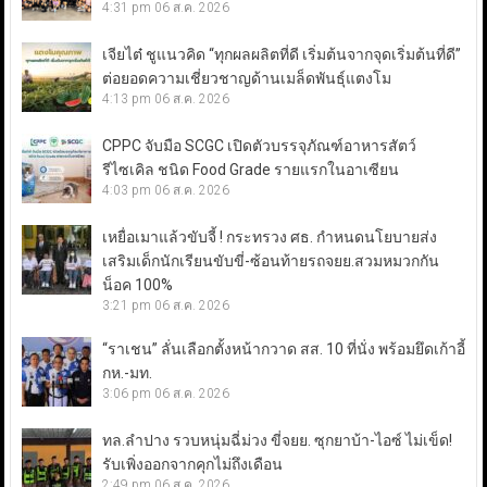
4:31 pm
06 ส.ค. 2026
เจียไต๋ ชูแนวคิด “ทุกผลผลิตที่ดี เริ่มต้นจากจุดเริ่มต้นที่ดี”
ต่อยอดความเชี่ยวชาญด้านเมล็ดพันธุ์แตงโม
4:13 pm
06 ส.ค. 2026
CPPC จับมือ SCGC เปิดตัวบรรจุภัณฑ์อาหารสัตว์
รีไซเคิล ชนิด Food Grade รายแรกในอาเซียน
4:03 pm
06 ส.ค. 2026
เหยื่อเมาแล้วขับจี้ ! กระทรวง ศธ. กำหนดนโยบายส่ง
เสริมเด็กนักเรียนขับขี่-ซ้อนท้ายรถจยย.สวมหมวกกัน
น็อค 100%
3:21 pm
06 ส.ค. 2026
“ราเชน” ลั่นเลือกตั้งหน้ากวาด สส. 10 ที่นั่ง พร้อมยึดเก้าอี้
กห.-มท.
3:06 pm
06 ส.ค. 2026
ทล.ลำปาง รวบหนุ่มฉี่ม่วง ขี่จยย. ซุกยาบ้า-ไอซ์ ไม่เข็ด!
รับเพิ่งออกจากคุกไม่ถึงเดือน
2:49 pm
06 ส.ค. 2026