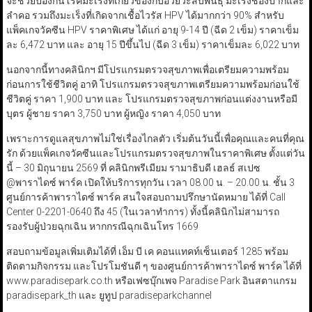
จะช่วยป้องกันโรคมะเร็งที่เกี่ยวข้องกับอวัยวะสืบพันธุ์ มะเร็งช่องปากและ
ลำคอ รวมถึงมะเร็งที่เกิดจากเชื้อไวรัส HPV ได้มากกว่า 90% สำหรับ
แพ็คเกจวัคซีน HPV ราคาพิเศษ ได้แก่ อายุ 9-14 ปี (ฉีด 2 เข็ม) ราคาเข็ม
ละ 6,472 บาท และ อายุ 15 ปีขึ้นไป (ฉีด 3 เข็ม) ราคาเข็มละ 6,022 บาท
นอกจากนี้ทางคลินิกฯ มีโปรแกรมตรวจสุขภาพเพื่อเตรียมความพร้อม
ก่อนการใช้ชีวิตคู่ อาทิ โปรแกรมตรวจสุขภาพเตรียมความพร้อมก่อนใช้
ชีวิตคู่ ราคา 1,900 บาท และ โปรแกรมตรวจสุขภาพก่อนแต่งงานหรือมี
บุตร ผู้ชาย ราคา 3,750 บาท ผู้หญิง ราคา 4,050 บาท
เพราะการดูแลสุขภาพไม่ใช่เรื่องไกลตัว เริ่มต้นวันนี้เพื่อคุณและคนที่คุณ
รัก ด้วยแพ็คเกจวัคซีนและโปรแกรมตรวจสุขภาพในราคาพิเศษ ตั้งแต่วัน
นี้ – 30 มิถุนายน 2569 ที่ คลินิกพรีเมียม รามาธิบดี เฮลธ์ สเปซ
@พาราไดซ์ พาร์ค เปิดให้บริการทุกวัน เวลา 08.00 น. – 20.00 น. ชั้น 3
ศูนย์การค้าพาราไดซ์ พาร์ค สนใจสอบถามปรึกษานัดหมาย ได้ที่ Call
Center 0-2201-0640 ถึง 45 (ในเวลาทำการ) ทั้งนี้คลินิกไม่สามารถ
รองรับผู้ป่วยฉุกเฉิน หากกรณีฉุกเฉินโทร 1669
สอบถามข้อมูลเพิ่มเติมได้ที่ เอ็ม บี เค คอนแทคท์เซ็นเตอร์ 1285 พร้อม
ติดตามกิจกรรม และโปรโมชันดี ๆ ของศูนย์การค้าพาราไดซ์ พาร์ค ได้ที่
www.paradisepark.co.th หรือเฟซบุ๊กเพจ Paradise Park อินสตาแกรม
paradisepark_th และ ยูทูป paradiseparkchannel