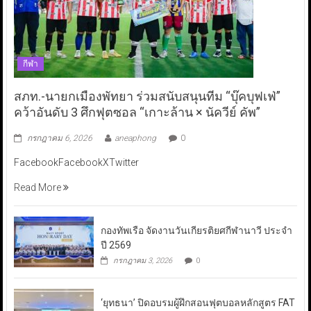
กีฬา
สภท.-นายกเมืองพัทยา ร่วมสนับสนุนทีม “บุ๊คบุฟเฟ่”
คว้าอันดับ 3 ศึกฟุตซอล “เกาะล้าน × นัควีย์ คัพ”
กรกฎาคม 6, 2026
aneaphong
0
FacebookFacebookXTwitter
Read More
กองทัพเรือ จัดงานวันเกียรติยศกีฬานาวี ประจำ
ปี 2569
กรกฎาคม 3, 2026
0
‘ยุทธนา’ ปิดอบรมผู้ฝึกสอนฟุตบอลหลักสูตร FAT