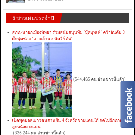
5 ข่าวเด่นประจำปี
สภท.-นายกเมืองพัทยา ร่วมสนับสนุนทีม “บุ๊คบุฟเฟ่” คว้าอันดับ 3
ศึกฟุตซอล “เกาะล้าน × นัควีย์ คัพ”
(544,485 คน อ่านข่าวนี้แล้ว)
เปิดฟุตบอลเยาวชนสานฝัน 4 จังหวัดชายแดนใต้ คัดไปฝึกทักษะ
ลูกหนังต่างแดน
(336,244 คน อ่านข่าวนี้แล้ว)