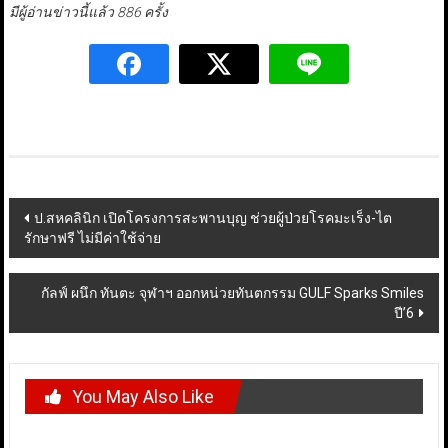
มีผู้อ่านข่าวนี้แล้ว 886 ครั้ง
Post
ป.สหคลินิก เปิดโครงการสะพานบุญ ช่วยผู้ป่วยโรคมะเร็ง-ไต
รักษาฟรี ไม่มีค่าใช้จ่าย
navigation
กัลฟ์ ผนึก ทันตะ จุฬาฯ ออกหน่วยทันตกรรม GULF Sparks Smiles
ปี’6
You May Also Like