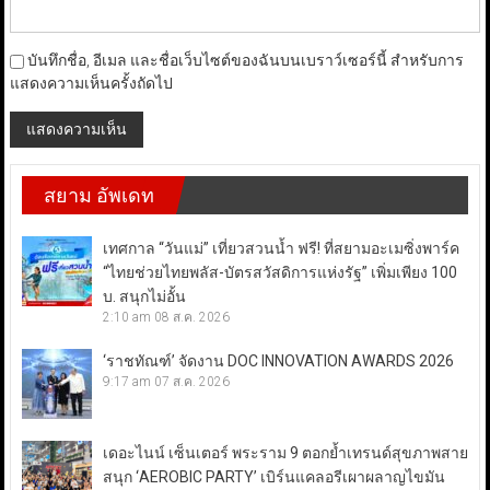
บันทึกชื่อ, อีเมล และชื่อเว็บไซต์ของฉันบนเบราว์เซอร์นี้ สำหรับการ
แสดงความเห็นครั้งถัดไป
สยาม อัพเดท
เทศกาล “วันแม่” เที่ยวสวนน้ำ ฟรี! ที่สยามอะเมซิ่งพาร์ค
“ไทยช่วยไทยพลัส-บัตรสวัสดิการแห่งรัฐ” เพิ่มเพียง 100
บ. สนุกไม่อั้น
2:10 am
08 ส.ค. 2026
‘ราชทัณฑ์’ จัดงาน DOC INNOVATION AWARDS 2026
9:17 am
07 ส.ค. 2026
เดอะไนน์ เซ็นเตอร์ พระราม 9 ตอกย้ำเทรนด์สุขภาพสาย
สนุก ‘AEROBIC PARTY’ เบิร์นแคลอรีเผาผลาญไขมัน