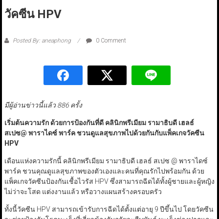
วัคซีน HPV
Posted By: aneaphong
0 Comment
มีผู้อ่านข่าวนี้แล้ว 886 ครั้ง
เริ่มต้นความรัก ด้วยการป้องกันที่ดี คลินิกพรีเมียม รามาธิบดี เฮลธ์
สเปซ@
พาราไดซ์ พาร์ค
ชวนดูแลสุขภาพไปด้วยกันกับแพ็คเกจวัคซีน
HPV
เดือนแห่งความรักนี้ คลินิกพรีเมียม รามาธิบดี เฮลธ์ สเปซ @ พาราไดซ์
พาร์ค ชวนคุณดูแลสุขภาพของตัวเองและคนที่คุณรักไปพร้อมกัน ด้วย
แพ็คเกจวัคซีนป้องกันเชื้อไวรัส HPV ซึ่งสามารถฉีดได้ทั้งผู้ชายและผู้หญิง
ไม่ว่าจะโสด แต่งงานแล้ว หรือวางแผนสร้างครอบครัว
ทั้งนี้วัคซีน HPV สามารถเข้ารับการฉีดได้ตั้งแต่อายุ 9 ปีขึ้นไป โดยวัคซีน