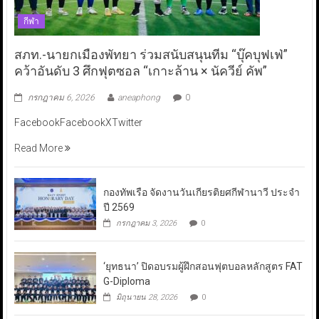
กีฬา
สภท.-นายกเมืองพัทยา ร่วมสนับสนุนทีม “บุ๊คบุฟเฟ่”
คว้าอันดับ 3 ศึกฟุตซอล “เกาะล้าน × นัควีย์ คัพ”
กรกฎาคม 6, 2026
aneaphong
0
FacebookFacebookXTwitter
Read More
กองทัพเรือ จัดงานวันเกียรติยศกีฬานาวี ประจำ
ปี 2569
กรกฎาคม 3, 2026
0
‘ยุทธนา’ ปิดอบรมผู้ฝึกสอนฟุตบอลหลักสูตร FAT
G-Diploma
มิถุนายน 28, 2026
0