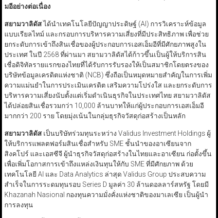
มอีอย่างต่อเนื่อง
สยามวาลิดัส
ได้นำเทคโนโลยีปัญญาประดิษฐ์ (AI) การวิเคราะห์ข้อมูล
แบบเรียลไทม์ และกรอบการบริหารความเสี่ยงที่มีประสิทธิภาพ เพื่อช่วย
ยกระดับการเข้าถึงสินเชื่อของผู้ประกอบการเอสเอ็มอีที่มีศักยภาพสูงใน
ประเทศ ในปี 2568 ที่ผ่านมา สยามวาลิดัสได้ก้าวขึ้นเป็นผู้ให้บริการสิน
เชื่อดิจิทัลรายแรกของไทยที่ได้รับการรับรองให้เป็นสมาชิกโดยตรงของ
บริษัทข้อมูลเครดิตแห่งชาติ (NCB) ซึ่งถือเป็นหมุดหมายสำคัญในการเพิ่ม
ความแม่นยำในการประเมินเครดิต เสริมความโปร่งใส และยกระดับการ
บริหารความเสี่ยงนับตั้งแต่เริ่มดำเนินธุรกิจในประเทศไทย สยามวาลิดัส
ได้ปล่อยสินเชื่อรวมกว่า 10,000 ล้านบาทให้แก่ผู้ประกอบการเอสเอ็มอี
มากกว่า 200 ราย โดยมุ่งเน้นในกลุ่มธุรกิจวัสดุก่อสร้างเป็นหลัก
สยามวาลิดัส
เป็นบริษัทร่วมทุนระหว่าง Validus Investment Holdings ผู้
ให้บริการแพลตฟอร์มสินเชื่อสำหรับ SME ชั้นนำของอาเซียนจาก
สิงคโปร์ และเอสซีจี ผู้นำธุรกิจวัสดุก่อสร้างในไทยและอาเซียน ก่อตั้งขึ้น
เพื่อเพิ่มโอกาสการเข้าถึงแหล่งเงินทุนให้กับ SME ที่มีศักยภาพ ด้วย
เทคโนโลยี AI และ Data Analytics ล่าสุด Validus Group ประสบความ
สำเร็จในการระดมทุนรอบ Series D มูลค่า 30 ล้านดอลลาร์สหรัฐ โดยมี
Khazanah Nasional กองทุนความมั่งคั่งแห่งชาติของมาเลเซีย เป็นผู้นำ
การลงทุน