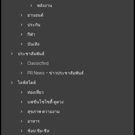
พลังงาน
ยานยนต์
ประกัน
กีฬา
บันเทิง
ประชาสัมพันธ์
Classicfind
PR News – ข่าวประชาสัมพันธ์
ไลฟ์สไตล์
ท่องเที่ยว
แฟชั่นโซไซตี้-ดูดวง
สุขภาพ-ความงาม
อาหาร
ช้อป-ชิม-ชิล