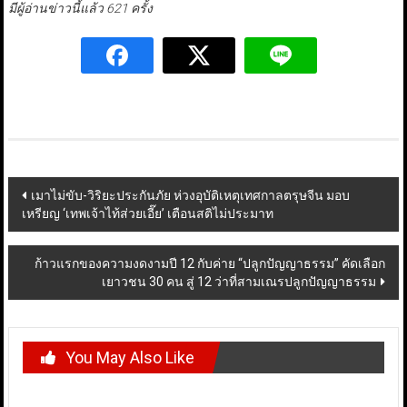
มีผู้อ่านข่าวนี้แล้ว 621 ครั้ง
Post
เมาไม่ขับ-วิริยะประกันภัย ห่วงอุบัติเหตุเทศกาลตรุษจีน มอบ
เหรียญ ‘เทพเจ้าไท้ส่วยเอี๊ย’ เตือนสติไม่ประมาท
navigation
ก้าวแรกของความงดงามปี 12 กับค่าย “ปลูกปัญญาธรรม” คัดเลือก
เยาวชน 30 คน สู่ 12 ว่าที่สามเณรปลูกปัญญาธรรม
You May Also Like