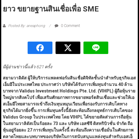
ยาว ขยายฐานสินเชื่อเพื่อ SME
Posted By: aneaphong
0 Comment
มีผู้อ่านข่าวนี้แล้ว 621 ครั้ง
สยามวาลิดัส ผู้ให้บริการแพลตฟอร์มสินเชื่อดิจิทัลชั้นนำสำหรับธุรกิจเอส
เอ็มอีในประเทศไทย ประกาศว่า บริษัทได้รับการเพิ่มทุนจำนวน
40
ล้าน
บาทจาก Validus Investment Holdings Pte. Ltd.
(VIHPL
)
ผู้ถือหุ้นราย
ใหญ่จากสิงคโปร์ เพื่อเสริมศักยภาพการขยายพอร์ตสินเชื่อและช่วยให้เอ
สเอ็มอีไทยสามารถเข้าถึงเงินทุนหมุนเวียนเพื่อรองรับการเติบโตทาง
ธุรกิจได้มากยิ่งขึ้น การเพิ่มทุนครั้งนี้ยังสะท้อนถึงกลยุทธ์การเติบโตของ
Validus Group
ในประเทศไทย โดย VIHPL
ได้ขยายสัดส่วนการถือหุ้น
ในสยามวาลิดัสเป็นร้อยละ
73
และ บริษัท เอสซีจี ดิสทริบิวชั่น จำกัด ถือ
หุ้นอยู่ร้อยละ 27 การเพิ่มทุนในครั้งนี้ สะท้อนถึงความเชื่อมั่นในศักยภาพ
ตลาดไทยและบทบาทของบริษัทในการสนับสนุนแหล่งทุนสำหรับเอสเอ็