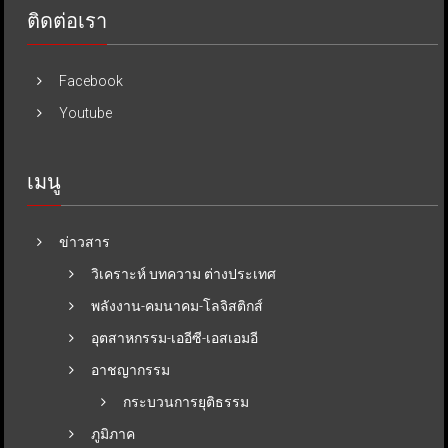
ติดต่อเรา
Facebook
Youtube
เมนู
ข่าวสาร
วิเคราะห์ บทความ ต่างประเทศ
พลังงาน-คมนาคม-โลจิสติกส์
อุตสาหกรรม-เออีซี-เอสเอมอี
อาชญากรรม
กระบวนการยุติธรรม
ภูมิภาค