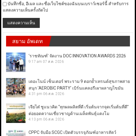
บันทึกชื่อ, อีเมล และชื่อเว็บไซต์ของฉันบนเบราว์เซอร์นี้ สำหรับการ
แสดงความเห็นครั้งถัดไป
สยาม อัพเดท
‘ราชทัณฑ์’ จัดงาน DOC INNOVATION AWARDS 2026
9:17 am
07 ส.ค. 2026
เดอะไนน์ เซ็นเตอร์ พระราม 9 ตอกย้ำเทรนด์สุขภาพสาย
สนุก ‘AEROBIC PARTY’ เบิร์นแคลอรีเผาผลาญไขมัน
4:31 pm
06 ส.ค. 2026
เจียไต๋ ชูแนวคิด “ทุกผลผลิตที่ดี เริ่มต้นจากจุดเริ่มต้นที่ดี”
ต่อยอดความเชี่ยวชาญด้านเมล็ดพันธุ์แตงโม
4:13 pm
06 ส.ค. 2026
CPPC จับมือ SCGC เปิดตัวบรรจุภัณฑ์อาหารสัตว์