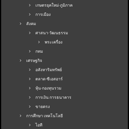
เกษตรยุคใหม่-ภูมิภาค
การเมือง
สังคม
ศาสนา-วัฒนธรรม
พระเครื่อง
กทม
เศรษฐกิจ
อสังหาริมทรัพย์
ตลาด-ซีเอสอาร์
หุ้น-กองทุนรวม
การเงิน การธนาคาร
ขายตรง
การศึกษา เทคโนโลยี
ไอที