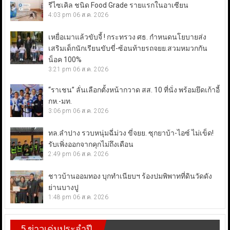
รีไซเคิล ชนิด Food Grade รายแรกในอาเซียน
4:03 pm
06 ส.ค. 2026
เหยื่อเมาแล้วขับจี้ ! กระทรวง ศธ. กำหนดนโยบายส่ง
เสริมเด็กนักเรียนขับขี่-ซ้อนท้ายรถจยย.สวมหมวกกัน
น็อค 100%
3:21 pm
06 ส.ค. 2026
“ราเชน” ลั่นเลือกตั้งหน้ากวาด สส. 10 ที่นั่ง พร้อมยึดเก้าอี้
กห.-มท.
3:06 pm
06 ส.ค. 2026
ทล.ลำปาง รวบหนุ่มฉี่ม่วง ขี่จยย. ซุกยาบ้า-ไอซ์ ไม่เข็ด!
รับเพิ่งออกจากคุกไม่ถึงเดือน
2:49 pm
06 ส.ค. 2026
ชาวบ้านออมทอง บุกทำเนียบฯ ร้องปมพิพาทที่ดินวัดดัง
ย่านบางปู
1:48 pm
06 ส.ค. 2026
5 ข่าวเด่นประจำปี