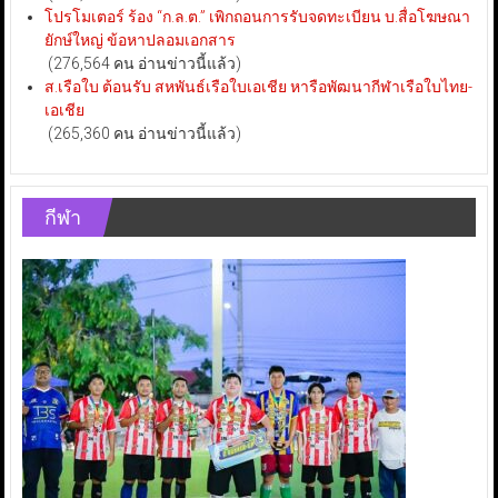
โปรโมเตอร์ ร้อง “ก.ล.ต.” เพิกถอนการรับจดทะเบียน บ.สื่อโฆษณา
ยักษ์ใหญ่ ข้อหาปลอมเอกสาร
(276,564 คน อ่านข่าวนี้แล้ว)
ส.เรือใบ ต้อนรับ สหพันธ์เรือใบเอเชีย หารือพัฒนากีฬาเรือใบไทย-
เอเชีย
(265,360 คน อ่านข่าวนี้แล้ว)
กีฬา