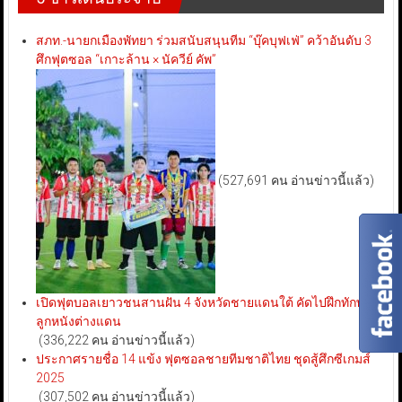
สภท.-นายกเมืองพัทยา ร่วมสนับสนุนทีม “บุ๊คบุฟเฟ่” คว้าอันดับ 3
ศึกฟุตซอล “เกาะล้าน × นัควีย์ คัพ”
(527,691 คน อ่านข่าวนี้แล้ว)
เปิดฟุตบอลเยาวชนสานฝัน 4 จังหวัดชายแดนใต้ คัดไปฝึกทักษะ
ลูกหนังต่างแดน
(336,222 คน อ่านข่าวนี้แล้ว)
ประกาศรายชื่อ 14 แข้ง ฟุตซอลชายทีมชาติไทย ชุดสู้ศึกซีเกมส์
2025
(307,502 คน อ่านข่าวนี้แล้ว)