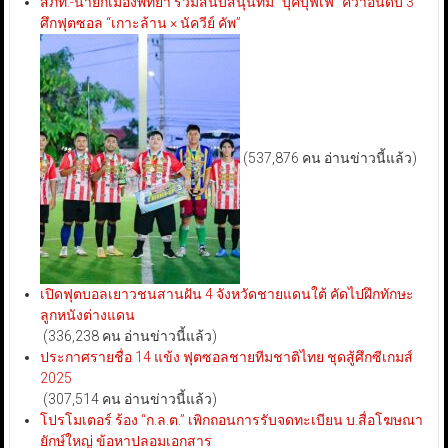
สภท.-นายกเมืองพัทยา ร่วมสนับสนุนทีม “บุ๊คบุฟเฟ่” คว้าอันดับ 3
ศึกฟุตซอล “เกาะล้าน × นัควีย์ คัพ”
(537,876 คน อ่านข่าวนี้แล้ว)
เปิดฟุตบอลเยาวชนสานฝัน 4 จังหวัดชายแดนใต้ คัดไปฝึกทักษะ
ลูกหนังต่างแดน
(336,238 คน อ่านข่าวนี้แล้ว)
ประกาศรายชื่อ 14 แข้ง ฟุตซอลชายทีมชาติไทย ชุดสู้ศึกซีเกมส์
2025
(307,514 คน อ่านข่าวนี้แล้ว)
โปรโมเตอร์ ร้อง “ก.ล.ต.” เพิกถอนการรับจดทะเบียน บ.สื่อโฆษณา
ยักษ์ใหญ่ ข้อหาปลอมเอกสาร