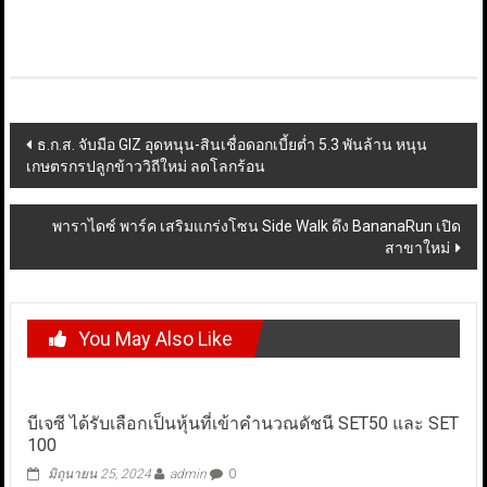
Post
ธ.ก.ส. จับมือ GIZ อุดหนุน-สินเชื่อดอกเบี้ยต่ำ 5.3 พันล้าน หนุน
เกษตรกรปลูกข้าววิถีใหม่ ลดโลกร้อน
navigation
พาราไดซ์ พาร์ค เสริมแกร่งโซน Side Walk ดึง BananaRun เปิด
สาขาใหม่
You May Also Like
บีเจซี ได้รับเลือกเป็นหุ้นที่เข้าคำนวณดัชนี SET50 และ SET
100
มิถุนายน 25, 2024
admin
0