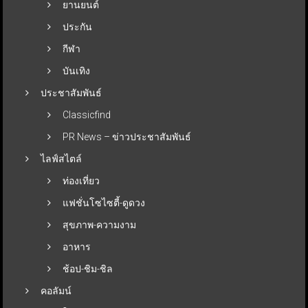
ยานยนต์
ประกัน
กีฬา
บันเทิง
ประชาสัมพันธ์
Classicfind
PR News – ข่าวประชาสัมพันธ์
ไลฟ์สไตล์
ท่องเที่ยว
แฟชั่นโซไซตี้-ดูดวง
สุขภาพ-ความงาม
อาหาร
ช้อป-ชิม-ชิล
คอลัมน์