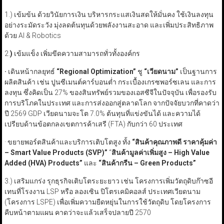
1.) เข้มข้น ด้วยวินัยการเงิน บริหารกระแสเงินสดให้มั่นคง ใช้เงินลงทุน
อย่างระมัดระวัง มุ่งลดต้นทุนด้วยพลังงานสะอาด และเพิ่มประสิทธิภาพ
ด้วย AI & Robotics
2.
)
เข้มแข็ง เพิ่มขีดความสามารถทั่วทั้งองค์กร
·
เดินหน้ากลยุทธ์
“Regional Optimization”
ชู
“
เวียดนาม
”
เป็นฐานการ
ผลิตสินค้า เช่น ปูนซีเมนต์คาร์บอนต่ำ กระเบื้องเกรซพอร์ซเลน และการ
ลงทุน ซึ่งคิดเป็น 27% ของสินทรัพย์รวมของเอสซีจีในปัจจุบัน เพื่อรองรับ
การบริโภคในประเทศ และการส่งออกสู่ตลาดโลก จากปัจจัยบวกที่คาดว่า
ปี 2569 GDP เวียดนามจะโต 7.0% ต้นทุนที่แข่งขันได้ และความได้
เปรียบด้านข้อตกลงเขตการค้าเสรี (FTA) กับกว่า 60 ประเทศ
· ขยายพอร์ตสินค้าและบริการเติบโตสูง ทั้ง
“
สินค้าคุณภาพดี ราคาคุ้มค่า
– Smart Value Products
(SVP
)”
“
สินค้ามูลค่าเพิ่มสูง – High Value
Added
(HVA
) Products”
และ
“
สินค้ากรีน – Green Products”
3.) เสริมแกร่ง รุกธุรกิจเติบโตระยะยาว เช่น โครงการเพิ่มวัตถุดิบก๊าซอี
เทนที่โรงงาน LSP หรือ ลองเซิน ปิโตรเคมิคอลส์ ประเทศเวียดนาม
(โครงการ LSPE) เพื่อเพิ่มความยืดหยุ่นในการใช้วัตถุดิบ โดยโครงการ
คืบหน้าตามแผน คาดว่าจะแล้วเสร็จปลายปี 2570