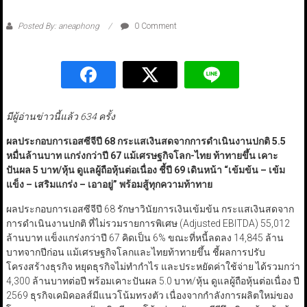
Posted By: aneaphong
0 Comment
มีผู้อ่านข่าวนี้แล้ว 634 ครั้ง
ผลประกอบการเอสซีจีปี 68 กระแสเงินสดจากการดำเนินงานปกติ 5.5
หมื่นล้านบาท แกร่งกว่าปี
67 แม้เศรษฐกิจโลก-ไทย ท้าทายขึ้น เคาะ
ปันผล 5 บาท/หุ้น ดูแลผู้ถือหุ้นต่อเนื่อง ชี้ปี 69 เดินหน้า “เข้มข้น – เข้ม
แข็ง – เสริมแกร่ง – เอาอยู่” พร้อมสู้ทุกความท้าทาย
ผลประกอบการเอสซีจีปี 68 รักษาวินัยการเงินเข้มข้น กระแสเงินสดจาก
การดำเนินงานปกติ ที่ไม่รวมรายการพิเศษ (Adjusted EBITDA) 55,012
ล้านบาท แข็งแกร่งกว่าปี 67 คิดเป็น 6% ขณะที่หนี้ลดลง 14,845 ล้าน
บาทจากปีก่อน แม้เศรษฐกิจโลกและไทยท้าทายขึ้น ชี้ผลการปรับ
โครงสร้างธุรกิจ หยุดธุรกิจไม่ทำกำไร และประหยัดค่าใช้จ่าย ได้รวมกว่า
4,300 ล้านบาทต่อปี พร้อมเคาะปันผล 5.0 บาท/หุ้น ดูแลผู้ถือหุ้นต่อเนื่อง ปี
2569 ธุรกิจเคมิคอลส์มีแนวโน้มทรงตัว เนื่องจากกำลังการผลิตใหม่ของ