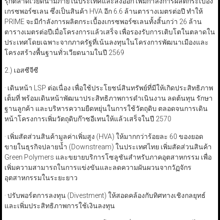
รุกตลาดเวียดนามภายในประเทศและส่งออก เพิ่มกำลังการผลิตกระเบื้อง
เกรซพอร์ซเลน ซึ่งเป็นสินค้า HVA อีก 6.6 ล้านตารางเมตรต่อปี ทำให้
PRIME จะมีกำลังการผลิตกระเบื้องเกรซพอร์ซเลนทั้งสิ้นกว่า 26 ล้าน
ตารางเมตรต่อปีเมื่อโครงการแล้วเสร็จ เพื่อรองรับการเติบโตในตลาดใน
ประเทศโดยเฉพาะจากภาครัฐที่เน้นลงทุนในโครงการพัฒนาเมืองและ
โครงสร้างพื้นฐานทั่วเวียดนามในปี 2569
2.) เอสซีจีซี
· เดินหน้า LSP ต่อเนื่อง เพื่อใช้ประโยชน์สินทรัพย์ที่มีให้เกิดประสิทธิภาพ
เต็มที่ พร้อมเดินหน้าพัฒนาประสิทธิภาพการดำเนินงาน ลดต้นทุน รักษา
ฐานลูกค้า และบริหารความยืดหยุ่นในการใช้วัตถุดิบ ตลอดจนการเดิน
หน้าโครงการเพิ่มวัตถุดิบก๊าซอีเทนให้แล้วเสร็จในปี 2570
· เพิ่มสัดส่วนสินค้ามูลค่าเพิ่มสูง (HVA) ให้มากกว่าร้อยละ 60 ของยอด
ขายในธุรกิจปลายน้ำ (Downstream) ในประเทศไทย เพิ่มสัดส่วนสินค้า
Green Polymers และขยายบริการโซลูชันสำหรับภาคอุตสาหกรรม เพื่อ
เพิ่มความสามารถในการแข่งขันและลดความผันผวนจากวัฏจักร
อุตสาหกรรมในระยะยาว
· ปรับพอร์ตการลงทุน (Divestment) ให้สอดคล้องกับทิศทางเชิงกลยุทธ์
และเพิ่มประสิทธิภาพการใช้เงินลงทุน