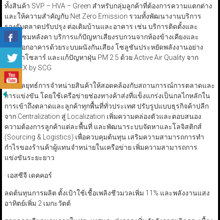
ทั้งสินค้า SVP – HVA – Green สำหรับกลุ่มลูกค้าที่ต้องการความแตกต่าง
และให้ความสำคัญกับ Net Zero Emission รวมทั้งพัฒนางานบริการ
รองรับตลาดปรับปรุง ต่อเติมบ้านและอาคาร เช่น บริการติดตั้งและ
ซ่อมแซมหลังคา บริการแก้ปัญหาเสียงรบกวนจากห้องข้างเคียงและ
ภายนอกอาคารด้วยระบบผนังกันเสียง โซลูชันประหยัดพลังงานอย่าง
หลังคาโซลาร์ และแก้ปัญหาฝุ่น PM 2.5 ด้วย Active Air Quality จาก
ONNEX by SCG
ปรับกลยุทธ์การจำหน่ายสินค้าให้สอดคล้องกับสถานการณ์การตลาดและ
การแข่งขัน โดยใช้เครือข่ายช่องทางค้าส่งที่แข็งแกร่งเป็นกลไกหลักใน
การเข้าถึงตลาดและลูกค้าทุกพื้นที่ทั่วประเทศ ปรับรูปแบบธุรกิจค้าปลีก
จาก Centralization สู่ Localization เพิ่มความคล่องตัวและตอบสนอง
ความต้องการลูกค้าแต่ละพื้นที่ และพัฒนาระบบจัดหาและโลจิสติกส์
(Sourcing & Logistics) เพื่อควบคุมต้นทุน เสริมความสามารถการทำ
กำไรของร้านค้าผู้แทนจำหน่ายในเครือข่าย เพิ่มความสามารถการ
แข่งขันระยะยาว
·
เอสซีจี เดคคอร์
ลดต้นทุนการผลิต ตั้งเป้าใช้เชื้อเพลิงชีวมวลเพิ่ม 11% และพลังงานแสง
อาทิตย์เพิ่ม 2 เมกะวัตต์