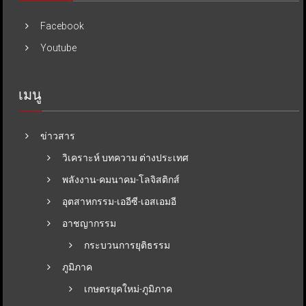
Facebook
Youtube
เมนู
ข่าวสาร
วิเคราะห์ บทความ ต่างประเทศ
พลังงาน-คมนาคม-โลจิสติกส์
อุตสาหกรรม-เออีซี-เอสเอมอี
อาชญากรรม
กระบวนการยุติธรรม
ภูมิภาค
เกษตรยุคใหม่-ภูมิภาค