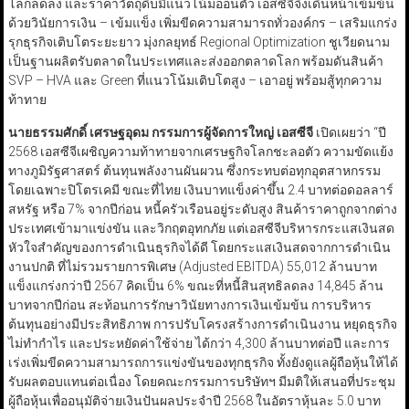
โลกลดลง และราคาวัตถุดิบมีแนวโน้มอ่อนตัว เอสซีจีจึงเดินหน้าเข้มข้น
ด้วยวินัยการเงิน – เข้มแข็ง เพิ่มขีดความสามารถทั่วองค์กร – เสริมแกร่ง
รุกธุรกิจเติบโตระยะยาว มุ่งกลยุทธ์ Regional Optimization ชูเวียดนาม
เป็นฐานผลิตรับตลาดในประเทศและส่งออกตลาดโลก พร้อมดันสินค้า
SVP – HVA และ Green ที่แนวโน้มเติบโตสูง – เอาอยู่ พร้อมสู้ทุกความ
ท้าทาย
นายธรรมศักดิ์ เศรษฐอุดม กรรมการผู้จัดการใหญ่ เอสซีจี
เปิดเผยว่า “ปี
2568 เอสซีจีเผชิญความท้าทายจากเศรษฐกิจโลกชะลอตัว ความขัดแย้ง
ทางภูมิรัฐศาสตร์ ต้นทุนพลังงานผันผวน ซึ่งกระทบต่อทุกอุตสาหกรรม
โดยเฉพาะปิโตรเคมี ขณะที่ไทย เงินบาทแข็งค่าขึ้น 2.4 บาทต่อดอลลาร์
สหรัฐ หรือ 7% จากปีก่อน หนี้ครัวเรือนอยู่ระดับสูง สินค้าราคาถูกจากต่าง
ประเทศเข้ามาแข่งขัน และวิกฤตอุทกภัย แต่เอสซีจีบริหารกระแสเงินสด
หัวใจสำคัญของการดำเนินธุรกิจได้ดี โดยกระแสเงินสดจากการดำเนิน
งานปกติ ที่ไม่รวมรายการพิเศษ (Adjusted EBITDA) 55,012 ล้านบาท
แข็งแกร่งกว่าปี 2567 คิดเป็น 6% ขณะที่หนี้สินสุทธิลดลง 14,845 ล้าน
บาทจากปีก่อน สะท้อนการรักษาวินัยทางการเงินเข้มข้น การบริหาร
ต้นทุนอย่างมีประสิทธิภาพ การปรับโครงสร้างการดำเนินงาน หยุดธุรกิจ
ไม่ทำกำไร และประหยัดค่าใช้จ่าย ได้กว่า 4,300 ล้านบาทต่อปี และการ
เร่งเพิ่มขีดความสามารถการแข่งขันของทุกธุรกิจ ทั้งยังดูแลผู้ถือหุ้นให้ได้
รับผลตอบแทนต่อเนื่อง โดยคณะกรรมการบริษัทฯ มีมติให้เสนอที่ประชุม
ผู้ถือหุ้นเพื่ออนุมัติจ่ายเงินปันผลประจำปี 2568 ในอัตราหุ้นละ 5.0 บาท