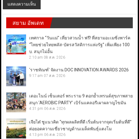
สยาม อัพเดท
เทศกาล “วันแม่” เที่ยวสวนน้ำ ฟรี! ที่สยามอะเมซิ่งพาร์ค
“ไทยช่วยไทยพลัส-บัตรสวัสดิการแห่งรัฐ” เพิ่มเพียง 100
บ. สนุกไม่อั้น
2:10 am
08 ส.ค. 2026
‘ราชทัณฑ์’ จัดงาน DOC INNOVATION AWARDS 2026
9:17 am
07 ส.ค. 2026
เดอะไนน์ เซ็นเตอร์ พระราม 9 ตอกย้ำเทรนด์สุขภาพสาย
สนุก ‘AEROBIC PARTY’ เบิร์นแคลอรีเผาผลาญไขมัน
4:31 pm
06 ส.ค. 2026
เจียไต๋ ชูแนวคิด “ทุกผลผลิตที่ดี เริ่มต้นจากจุดเริ่มต้นที่ดี”
ต่อยอดความเชี่ยวชาญด้านเมล็ดพันธุ์แตงโม
4:13 pm
06 ส.ค. 2026