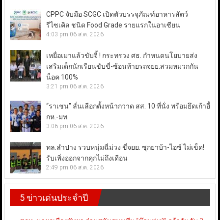
CPPC จับมือ SCGC เปิดตัวบรรจุภัณฑ์อาหารสัตว์
รีไซเคิล ชนิด Food Grade รายแรกในอาเซียน
4:03 pm
06 ส.ค. 2026
เหยื่อเมาแล้วขับจี้ ! กระทรวง ศธ. กำหนดนโยบายส่ง
เสริมเด็กนักเรียนขับขี่-ซ้อนท้ายรถจยย.สวมหมวกกัน
น็อค 100%
3:21 pm
06 ส.ค. 2026
“ราเชน” ลั่นเลือกตั้งหน้ากวาด สส. 10 ที่นั่ง พร้อมยึดเก้าอี้
กห.-มท.
3:06 pm
06 ส.ค. 2026
ทล.ลำปาง รวบหนุ่มฉี่ม่วง ขี่จยย. ซุกยาบ้า-ไอซ์ ไม่เข็ด!
รับเพิ่งออกจากคุกไม่ถึงเดือน
2:49 pm
06 ส.ค. 2026
5 ข่าวเด่นประจำปี