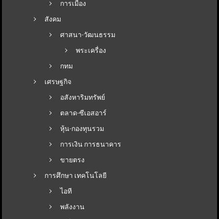
การเมือง
สังคม
ศาสนา-วัฒนธรรม
พระเครื่อง
กทม
เศรษฐกิจ
อสังหาริมทรัพย์
ตลาด-ซีเอสอาร์
หุ้น-กองทุนรวม
การเงิน การธนาคาร
ขายตรง
การศึกษา เทคโนโลยี
ไอที
พลังงาน