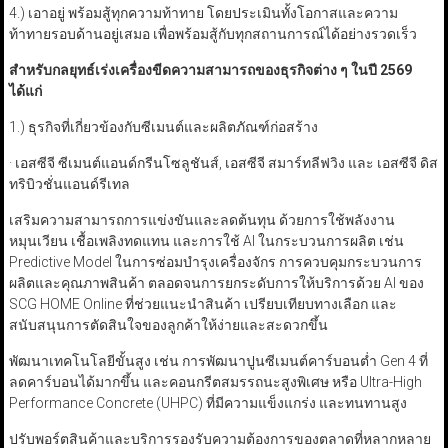
4.) เอาอยู่ พร้อมสู้ทุกความท้าทาย โดยประเมินทั้งโอกาสและความ
ท้าทายรอบด้านอยู่เสมอ เพื่อพร้อมสู้กับทุกสถานการณ์ได้อย่างรวดเร็ว
สำหรับกลยุทธ์เร่งเครื่องขีดความสามารถของธุรกิจต่าง ๆ ในปี
2569
ได้แก่
1.) ธุรกิจที่เกี่ยวข้องกับซีเมนต์และผลิตภัณฑ์ก่อสร้าง
· เอสซีจี ซีเมนต์แอนด์กรีนโซลูชันส์, เอสซีจี สมาร์ทลีฟวิง และ เอสซีจี ดิส
ทริบิวชั่นแอนด์รีเทล
เสริมความสามารถการแข่งขันและลดต้นทุน ด้วยการใช้พลังงาน
หมุนเวียน เชื้อเพลิงทดแทน และการใช้ AI ในกระบวนการผลิต เช่น
Predictive Model ในการซ่อมบำรุงเครื่องจักร การควบคุมกระบวนการ
ผลิตและคุณภาพสินค้า ตลอดจนการยกระดับการให้บริการด้วย AI ของ
SCG HOME Online ที่ช่วยแนะนำสินค้า เปรียบเทียบทางเลือก และ
สนับสนุนการตัดสินใจของลูกค้าให้ง่ายและสะดวกขึ้น
พัฒนาเทคโนโลยีขั้นสูง เช่น การพัฒนาปูนซีเมนต์คาร์บอนต่ำ Gen 4 ที่
ลดคาร์บอนได้มากขึ้น และคอนกรีตสมรรถนะสูงพิเศษ หรือ Ultra-High
Performance Concrete (UHPC) ที่มีความแข็งแกร่ง และทนทานสูง
ปรับพอร์ตสินค้าและบริการรองรับความต้องการของตลาดที่หลากหลาย