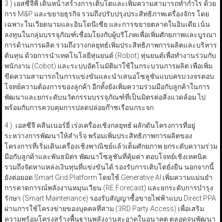
3.) เอสซีจีพี เดินหน้าสร้างการเติบโตและเพิ่มความสามารถทำกำไร ด้วย
การ M&P และขยายธุรกิจ รวมถึงปรับปรุงประสิทธิภาพเครื่องจักร โดย
เฉพาะในเวียดนามและอินโดนีเซีย และการขยายตลาดในอินเดีย เน้น
ลงทุนในกลุ่มบรรจุภัณฑ์เชื่อมโยงกับผู้บริโภคเพื่อเพิ่มศักยภาพและบูรณา
การด้านการผลิต รวมถึงวางกลยุทธ์เพิ่มประสิทธิภาพการผลิตและบริหาร
ต้นทุน ด้วยการนำเทคโนโลยีหุ่นยนต์ (Robot) หุ่นยนต์เพื่อทำงานร่วมกับ
พนักงาน (Cobot) และระบบอัตโนมัติมาใช้ในกระบวนการผลิต เพื่อเพิ่ม
ขีดความสามารถในการแข่งขันและนำเสนอโซลูชันแบบครบวงจรตอบ
โจทย์ความต้องการของลูกค้า อีกทั้งยังเพิ่มความร่วมมือกับลูกค้าในการ
พัฒนาและยกระดับนวัตกรรมบรรจุภัณฑ์ที่เป็นมิตรต่อสิ่งแวดล้อม ไป
พร้อมกับการควบคุมการปลดปล่อยก๊าซเรือนกระจก
4.) เอสซีจี คลีนเนอร์ยี่ เร่งเครื่องเชิงกลยุทธ์ ผลักดันโครงการที่อยู่
ระหว่างการพัฒนาให้สำเร็จ พร้อมเพิ่มประสิทธิภาพการผลิตของ
โครงการที่เริ่มเดินเครื่องเชิงพาณิชย์แล้วเต็มศักยภาพ ยกระดับความร่วม
มือกับลูกค้าและพันธมิตร พัฒนาโซลูชันที่คุ้มค่า ตอบโจทย์เชิงเทคนิค
รวมถึงจัดหาแหล่งเงินทุนที่แข่งขันได้ รองรับการเติบโตยั่งยืน นอกจากนี้
ยังต่อยอด Smart Grid Platform โดยใช้ Generative AI เพิ่มความแม่นยำ
การคาดการณ์พลังงานหมุนเวียน (RE Forecast) และยกระดับการบำรุง
รักษา (Smart Maintenance) รองรับสัญญาซื้อขายไฟฟ้าแบบ Direct PPA
ผ่านการใช้โครงข่ายของบุคคลที่สาม (3RD Party Access) เพื่อเสริม
ความพร้อมโครงสร้างพื้นฐานพลังงานสะอาดในอนาคต ตลอดจนพัฒนา