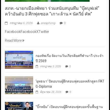
สภท.-นายกเมืองพัทยา ร่วมสนับสนุนทีม “บุ๊คบุฟเฟ่”
คว้าอันดับ 3 ศึกฟุตซอล “เกาะล้าน × นัควีย์ คัพ”
กรกฎาคม 6, 2026
aneaphong
0
FacebookFacebookXTwitter
Read More
กองทัพเรือ จัดงานวันเกียรติยศกีฬานาวี ประจำ
ปี 2569
กรกฎาคม 3, 2026
0
‘ยุทธนา’ ปิดอบรมผู้ฝึกสอนฟุตบอลหลักสูตร FAT
G-Diploma
มิถุนายน 28, 2026
0
“บิ๊กหยิม” เปิดอบรมผู้ฝึกสอนฟุตบอลขั้นพื้นฐาน