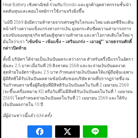
Heat Battery เชิงพาณิชย์ ร่วมกับ Rondo และลูกค้าอุตสาหกรรมชั้นนำ
ลดต้นทุนและตอบโจทย์การใช้งานจริงยิ่งขึ้น
“แม้ปี 2569 ยังมีความท้าทายจากเศรษฐกิจโลกและไทย แต่เอสซีจีจะเดิน
หน้าสร้างความแข็งแกร่งทางการเงิน มุ่งยกระดับขีดความสามารถการ
แข่งขันของทุกธุรกิจ พร้อมสู้ทุกความท้าทาย และหาโอกาสเติบโตใหม่ ๆ
มั่นใจว่าเรา
“
เข้มข้น – เข้มแข็ง – เสริมแกร่ง – เอาอยู่
”
”
นายธรรมศักดิ์
กล่าวปิดท้าย
ทั้งนี้ บริษัทฯ ได้จ่ายเป็นเงินปันผลระหว่างกาล สำหรับครึ่งปีแรกในอัตรา
หุ้นละ 2.5 บาท เมื่อวันที่ 28 สิงหาคม 2568 และจะจ่ายเงินปันผลงวด
สุดท้ายในอัตราหุ้นละ 2.5 บาท กำหนดจ่ายเงินปันผลให้แก่ผู้ถือหุ้นเฉพาะ
ผู้มีสิทธิได้รับเงินปันผลตามข้อบังคับของบริษัท ตามที่ปรากฏรายชื่อ ณ
วันกำหนดรายชื่อผู้ถือหุ้นที่มีสิทธิรับเงินปันผลในวันที่ 2 เมษายน 2569
(จะขึ้นเครื่องหมาย XD หรือวันที่ไม่มีสิทธิรับเงินปันผลในวันที่ 1 เมษายน
2569) โดยกำหนดจ่ายเงินปันผลในวันที่ 21 เมษายน 2569 และให้รับ
เงินปันผลภายใน 10 ปี
มีผู้อ่านข่าวนี้แล้ว 634 ครั้ง