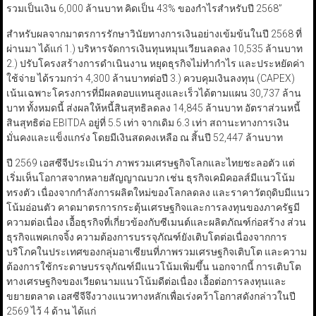
รวมเป็นเงิน 6,000 ล้านบาท คิดเป็น 43% ของกำไรสำหรับปี 2568”
สำหรับผลจากมาตรการรักษาวินัยทางการเงินอย่างเข้มข้นในปี 2568 ที่
ผ่านมา ได้แก่ 1.) บริหารจัดการเงินทุนหมุนเวียนลดลง 10,535 ล้านบาท
2.) ปรับโครงสร้างการดำเนินงาน หยุดธุรกิจไม่ทำกำไร และประหยัดค่า
ใช้จ่าย ได้รวมกว่า 4,300 ล้านบาทต่อปี 3.) ควบคุมเงินลงทุน (CAPEX)
เน้นเฉพาะโครงการที่มีผลตอบแทนสูงและเร็วได้ตามแผน 30,737 ล้าน
บาท ทั้งหมดนี้ ส่งผลให้หนี้สินสุทธิลดลง 14,845 ล้านบาท อัตราส่วนหนี้
สินสุทธิต่อ EBITDA อยู่ที่ 5.5 เท่า จากเดิม 6.3 เท่า สถานะทางการเงิน
มั่นคงและแข็งแกร่ง โดยมีเงินสดคงเหลือ ณ สิ้นปี 52,447 ล้านบาท
ปี 2569 เอสซีจีประเมินว่า ภาพรวมเศรษฐกิจโลกและไทยชะลอตัว แต่
เริ่มเห็นโอกาสจากหลายสัญญาณบวก เช่น ธุรกิจเคมิคอลส์มีแนวโน้ม
ทรงตัว เนื่องจากกำลังการผลิตใหม่ของโลกลดลง และราคาวัตถุดิบมีแนว
โน้มอ่อนตัว คาดมาตรการกระตุ้นเศรษฐกิจและการลงทุนของภาครัฐมี
ความต่อเนื่อง เอื้อธุรกิจที่เกี่ยวข้องกับซีเมนต์และผลิตภัณฑ์ก่อสร้าง ส่วน
ธุรกิจแพคเกจจิ้ง ความต้องการบรรจุภัณฑ์ยังเติบโตต่อเนื่องจากการ
บริโภคในประเทศของกลุ่มอาเซียนที่ภาพรวมเศรษฐกิจเติบโต และความ
ต้องการใช้กระดาษบรรจุภัณฑ์มีแนวโน้มเพิ่มขึ้น นอกจากนี้ การเติบโต
ทางเศรษฐกิจของเวียดนามแนวโน้มดีต่อเนื่อง เอื้อต่อการลงทุนและ
ขยายตลาด เอสซีจีจึงวางแนวทางหลักเพื่อเร่งคว้าโอกาสดังกล่าวในปี
2569 ไว้ 4 ด้าน ได้แก่