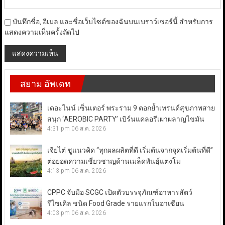
บันทึกชื่อ, อีเมล และชื่อเว็บไซต์ของฉันบนเบราว์เซอร์นี้ สำหรับการ
แสดงความเห็นครั้งถัดไป
สยาม อัพเดท
เดอะไนน์ เซ็นเตอร์ พระราม 9 ตอกย้ำเทรนด์สุขภาพสาย
สนุก ‘AEROBIC PARTY’ เบิร์นแคลอรีเผาผลาญไขมัน
4:31 pm
06 ส.ค. 2026
เจียไต๋ ชูแนวคิด “ทุกผลผลิตที่ดี เริ่มต้นจากจุดเริ่มต้นที่ดี”
ต่อยอดความเชี่ยวชาญด้านเมล็ดพันธุ์แตงโม
4:13 pm
06 ส.ค. 2026
CPPC จับมือ SCGC เปิดตัวบรรจุภัณฑ์อาหารสัตว์
รีไซเคิล ชนิด Food Grade รายแรกในอาเซียน
4:03 pm
06 ส.ค. 2026