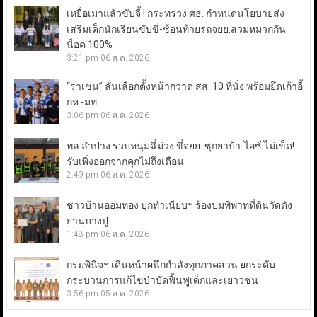
เหยื่อเมาแล้วขับจี้ ! กระทรวง ศธ. กำหนดนโยบายส่ง
เสริมเด็กนักเรียนขับขี่-ซ้อนท้ายรถจยย.สวมหมวกกัน
น็อค 100%
3:21 pm
06 ส.ค. 2026
“ราเชน” ลั่นเลือกตั้งหน้ากวาด สส. 10 ที่นั่ง พร้อมยึดเก้าอี้
กห.-มท.
3:06 pm
06 ส.ค. 2026
ทล.ลำปาง รวบหนุ่มฉี่ม่วง ขี่จยย. ซุกยาบ้า-ไอซ์ ไม่เข็ด!
รับเพิ่งออกจากคุกไม่ถึงเดือน
2:49 pm
06 ส.ค. 2026
ชาวบ้านออมทอง บุกทำเนียบฯ ร้องปมพิพาทที่ดินวัดดัง
ย่านบางปู
1:48 pm
06 ส.ค. 2026
กรมพินิจฯ เดินหน้าผนึกกำลังทุกภาคส่วน ยกระดับ
กระบวนการแก้ไขบำบัดฟื้นฟูเด็กและเยาวชน
3:56 pm
05 ส.ค. 2026