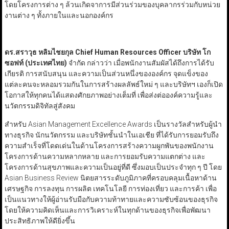
โดยโครงการต่าง ๆ ล้วนเกิดจาการมีส่วนร่วมของบุคลากรร่วมกับหน่วย
งานต่าง ๆ ทั้งภายในและนอกองค์กร
ดร.สราวุธ หลิมไชยกุล Chief Human Resources Officer
บริษัท โก
ซอฟท์ (ประเทศไทย)
จำกัด กล่าวว่า เมื่อพนักงานสัมผัสได้ถึงการได้รับ
เกียรติ การสนับสนุน และความเป็นส่วนหนึ่งขององค์กร จุดแข็งของ
แต่ละคนจะหลอมรวมกันในการสร้างผลลัพธ์ใหม่ ๆ และบริษัทฯ เองก็เปิด
โอกาสให้ทุกคนได้แสดงศักยภาพอย่างเต็มที่ เพื่อส่งต่อองค์ความรู้และ
นวัตกรรมดิจิทัลสู่สังคม
สำหรับ Asian Management Excellence Awards เป็นรางวัลสำหรับผู้นำ
ทางธุรกิจ นักนวัตกรรม และบริษัทชั้นนำในเอเชีย ที่ได้รับการยอมรับถึง
ความสำเร็จที่โดดเด่นในด้านโครงการสร้างความผูกพันของพนักงาน
โครงการด้านความหลากหลาย และการยอมรับความแตกต่าง และ
โครงการด้านสุขภาพและความเป็นอยู่ที่ดี ซึ่งมอบเป็นประจำทุก ๆ ปี โดย
Asian Business Review นิตยสารระดับภูมิภาคที่ครอบคลุมเนื้อหาด้าน
เศรษฐกิจ การลงทุน การผลิต เทคโนโลยี การท่องเที่ยว และการค้า เพื่อ
เป็นแนวทางให้ผู้อ่านรับมือกับความท้าทายและความซับซ้อนของธุรกิจ
โดยให้ความคิดเห็นและการวิเคราะห์ในทุกด้านของธุรกิจเพื่อพัฒนา
ประสิทธิภาพให้ดียิ่งขึ้น