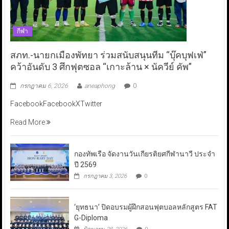
กีฬา
สภท.-นายกเมืองพัทยา ร่วมสนับสนุนทีม “บุ๊คบุฟเฟ่”
คว้าอันดับ 3 ศึกฟุตซอล “เกาะล้าน × นัควีย์ คัพ”
กรกฎาคม 6, 2026
aneaphong
0
FacebookFacebookXTwitter
Read More
กองทัพเรือ จัดงานวันเกียรติยศกีฬานาวี ประจำ
ปี 2569
กรกฎาคม 3, 2026
0
‘ยุทธนา’ ปิดอบรมผู้ฝึกสอนฟุตบอลหลักสูตร FAT
G-Diploma