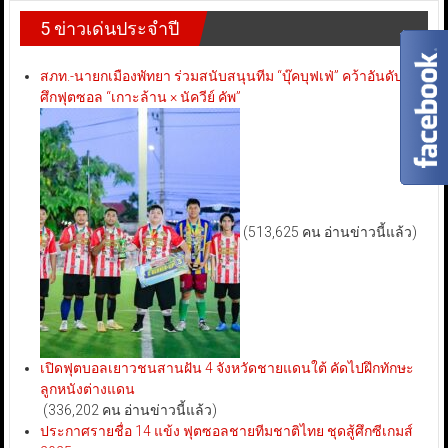
5 ข่าวเด่นประจำปี
สภท.-นายกเมืองพัทยา ร่วมสนับสนุนทีม “บุ๊คบุฟเฟ่” คว้าอันดับ 3
ศึกฟุตซอล “เกาะล้าน × นัควีย์ คัพ”
(513,625 คน อ่านข่าวนี้แล้ว)
เปิดฟุตบอลเยาวชนสานฝัน 4 จังหวัดชายแดนใต้ คัดไปฝึกทักษะ
ลูกหนังต่างแดน
(336,202 คน อ่านข่าวนี้แล้ว)
ประกาศรายชื่อ 14 แข้ง ฟุตซอลชายทีมชาติไทย ชุดสู้ศึกซีเกมส์