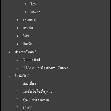
ไอที
พลังงาน
ยานยนต์
ประกัน
กีฬา
บันเทิง
ประชาสัมพันธ์
Classicfind
PR News – ข่าวประชาสัมพันธ์
ไลฟ์สไตล์
ท่องเที่ยว
แฟชั่นโซไซตี้-ดูดวง
สุขภาพ-ความงาม
อาหาร