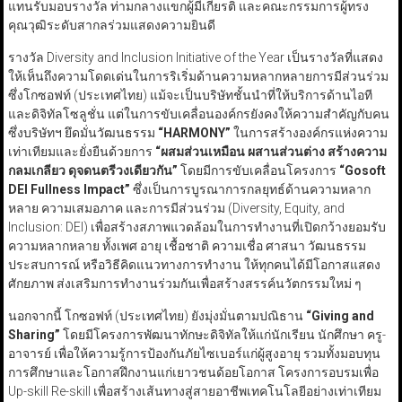
แทนรับมอบรางวัล ท่ามกลางแขกผู้มีเกียรติ และคณะกรรมการผู้ทรง
คุณวุฒิระดับสากลร่วมแสดงความยินดี
รางวัล Diversity and Inclusion Initiative of the Year เป็นรางวัลที่แสดง
ให้เห็นถึงความโดดเด่นในการริเริ่มด้านความหลากหลายการมีส่วนร่วม
ซึ่งโกซอฟท์ (ประเทศไทย) แม้จะเป็นบริษัทชั้นนำที่ให้บริการด้านไอที
และดิจิทัลโซลูชั่น แต่ในการขับเคลื่อนองค์กรยังคงให้ความสำคัญกับคน
ซึ่งบริษัทฯ ยึดมั่นวัฒนธรรม
“HARMONY”
ในการสร้างองค์กรแห่งความ
เท่าเทียมและยั่งยืนด้วยการ
“
ผสมส่วนเหมือน ผสานส่วนต่าง สร้างความ
กลมเกลียว ดุจดนตรีวงเดียวกัน
”
โดยมีการขับเคลื่อนโครงการ
“Gosoft
DEI Fullness Impact”
ซึ่งเป็นการบูรณาการกลยุทธ์ด้านความหลาก
หลาย ความเสมอภาค และการมีส่วนร่วม (Diversity, Equity, and
Inclusion: DEI) เพื่อสร้างสภาพแวดล้อมในการทำงานที่เปิดกว้างยอมรับ
ความหลากหลาย ทั้งเพศ อายุ เชื้อชาติ ความเชื่อ ศาสนา วัฒนธรรม
ประสบการณ์ หรือวิธีคิดแนวทางการทำงาน ให้ทุกคนได้มีโอกาสแสดง
ศักยภาพ ส่งเสริมการทำงานร่วมกันเพื่อสร้างสรรค์นวัตกรรมใหม่ ๆ
นอกจากนี้ โกซอฟท์ (ประเทศไทย) ยังมุ่งมั่นตามปณิธาน
“Giving and
Sharing”
โดยมีโครงการพัฒนาทักษะดิจิทัลให้แก่นักเรียน นักศึกษา ครู-
อาจารย์ เพื่อให้ความรู้การป้องกันภัยไซเบอร์แก่ผู้สูงอายุ รวมทั้งมอบทุน
การศึกษาและโอกาสฝึกงานแก่เยาวชนด้อยโอกาส โครงการอบรมเพื่อ
Up-skill Re-skill เพื่อสร้างเส้นทางสู่สายอาชีพเทคโนโลยีอย่างเท่าเทียม