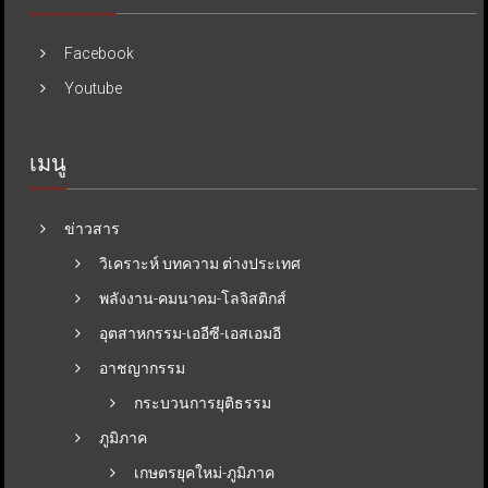
Facebook
Youtube
เมนู
ข่าวสาร
วิเคราะห์ บทความ ต่างประเทศ
พลังงาน-คมนาคม-โลจิสติกส์
อุตสาหกรรม-เออีซี-เอสเอมอี
อาชญากรรม
กระบวนการยุติธรรม
ภูมิภาค
เกษตรยุคใหม่-ภูมิภาค