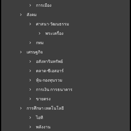
การเมือง
สังคม
ศาสนา-วัฒนธรรม
พระเครื่อง
กทม
เศรษฐกิจ
อสังหาริมทรัพย์
ตลาด-ซีเอสอาร์
หุ้น-กองทุนรวม
การเงิน การธนาคาร
ขายตรง
การศึกษา เทคโนโลยี
ไอที
พลังงาน