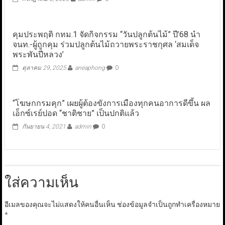
คุมประพฤติ กทม.1 จัดกิจกรรม “วันปลูกต้นไม้” ปี’68 นำ
จนท.-ผู้ถูกคุม ร่วมปลูกต้นไม้ถวายพระราชกุศล ‘สมเด็จ
พระพันปีหลวง’
ตุลาคม 29, 2025
aneaphong
0
“โฆษกกรมคุก” เผยผู้ต้องขังการเมืองทุกคนอาการดีขึ้น ผล
เอ็กซ์เรย์ปอด “ชาติชาย” เป็นปกติแล้ว
กันยายน 4, 2021
admin
0
ใส่ความเห็น
อีเมลของคุณจะไม่แสดงให้คนอื่นเห็น
ช่องข้อมูลจำเป็นถูกทำเครื่องหมาย
*