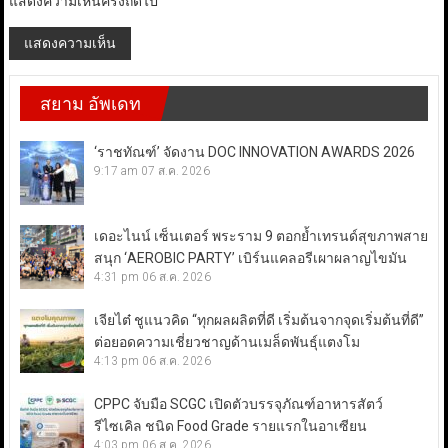
แสดงความเห็นครั้งถัดไป
สยาม อัพเดท
‘ราชทัณฑ์’ จัดงาน DOC INNOVATION AWARDS 2026
9:17 am
07 ส.ค. 2026
เดอะไนน์ เซ็นเตอร์ พระราม 9 ตอกย้ำเทรนด์สุขภาพสาย
สนุก ‘AEROBIC PARTY’ เบิร์นแคลอรีเผาผลาญไขมัน
4:31 pm
06 ส.ค. 2026
เจียไต๋ ชูแนวคิด “ทุกผลผลิตที่ดี เริ่มต้นจากจุดเริ่มต้นที่ดี”
ต่อยอดความเชี่ยวชาญด้านเมล็ดพันธุ์แตงโม
4:13 pm
06 ส.ค. 2026
CPPC จับมือ SCGC เปิดตัวบรรจุภัณฑ์อาหารสัตว์
รีไซเคิล ชนิด Food Grade รายแรกในอาเซียน
4:03 pm
06 ส.ค. 2026