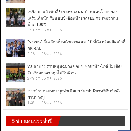
เหยื่อเมาแล้วขับจี้ ! กระทรวง ศธ. กำหนดนโยบายส่ง
เสริมเด็กนักเรียนขับขี่-ซ้อนท้ายรถจยย.สวมหมวกกัน
น็อค 100%
3:21 pm
06 ส.ค. 2026
“ราเชน” ลั่นเลือกตั้งหน้ากวาด สส. 10 ที่นั่ง พร้อมยึดเก้าอี้
กห.-มท.
3:06 pm
06 ส.ค. 2026
ทล.ลำปาง รวบหนุ่มฉี่ม่วง ขี่จยย. ซุกยาบ้า-ไอซ์ ไม่เข็ด!
รับเพิ่งออกจากคุกไม่ถึงเดือน
2:49 pm
06 ส.ค. 2026
ชาวบ้านออมทอง บุกทำเนียบฯ ร้องปมพิพาทที่ดินวัดดัง
ย่านบางปู
1:48 pm
06 ส.ค. 2026
5 ข่าวเด่นประจำปี