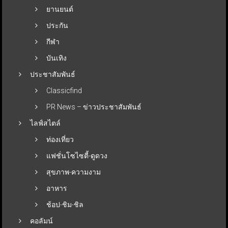
ยานยนต์
ประกัน
กีฬา
บันเทิง
ประชาสัมพันธ์
Classicfind
PR News – ข่าวประชาสัมพันธ์
ไลฟ์สไตล์
ท่องเที่ยว
แฟชั่นโซไซตี้-ดูดวง
สุขภาพ-ความงาม
อาหาร
ช้อป-ชิม-ชิล
คอลัมน์