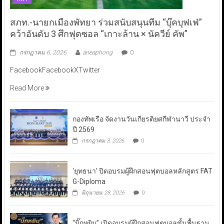
สภท.-นายกเมืองพัทยา ร่วมสนับสนุนทีม “บุ๊คบุฟเฟ่”
คว้าอันดับ 3 ศึกฟุตซอล “เกาะล้าน × นัควีย์ คัพ”
กรกฎาคม 6, 2026
aneaphong
0
FacebookFacebookXTwitter
Read More
กองทัพเรือ จัดงานวันเกียรติยศกีฬานาวี ประจำ
ปี 2569
กรกฎาคม 3, 2026
0
‘ยุทธนา’ ปิดอบรมผู้ฝึกสอนฟุตบอลหลักสูตร FAT
G-Diploma
มิถุนายน 28, 2026
0
“บิ๊กหยิม” เปิดอบรมผู้ฝึกสอนฟุตบอลขั้นพื้นฐาน