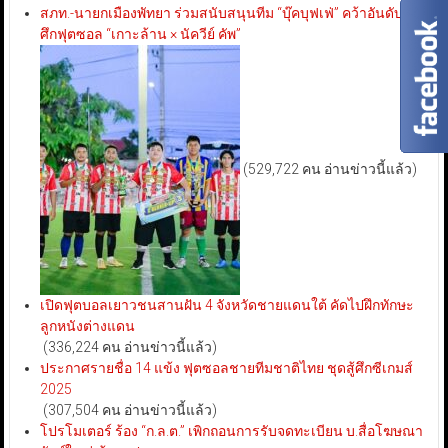
สภท.-นายกเมืองพัทยา ร่วมสนับสนุนทีม “บุ๊คบุฟเฟ่” คว้าอันดับ 3
ศึกฟุตซอล “เกาะล้าน × นัควีย์ คัพ”
(529,722 คน อ่านข่าวนี้แล้ว)
เปิดฟุตบอลเยาวชนสานฝัน 4 จังหวัดชายแดนใต้ คัดไปฝึกทักษะ
ลูกหนังต่างแดน
(336,224 คน อ่านข่าวนี้แล้ว)
ประกาศรายชื่อ 14 แข้ง ฟุตซอลชายทีมชาติไทย ชุดสู้ศึกซีเกมส์
2025
(307,504 คน อ่านข่าวนี้แล้ว)
โปรโมเตอร์ ร้อง “ก.ล.ต.” เพิกถอนการรับจดทะเบียน บ.สื่อโฆษณา