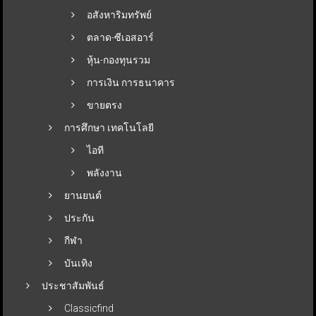
อสังหาริมทรัพย์
ตลาด-ซีเอสอาร์
หุ้น-กองทุนรวม
การเงิน การธนาคาร
ขายตรง
การศึกษา เทคโนโลยี
ไอที
พลังงาน
ยานยนต์
ประกัน
กีฬา
บันเทิง
ประชาสัมพันธ์
Classicfind