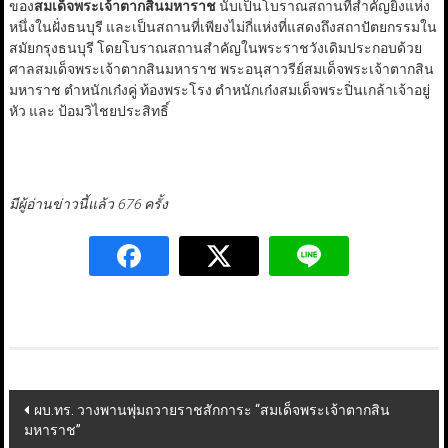
ของ
สมเด็จพระเจ้าตากสินมหาราช
นับเป็นโบราณสถานที่สำคัญยิ่งแห่ง
หนึ่งในฝั่งธนบุรี และเป็นสถานที่เพียงไม่กี่แห่งที่แสดงถึงสถาปัตยกรรมใน
สมัยกรุงธนบุรี โดยโบราณสถานสำคัญในพระราชวังเดิมประกอบด้วย
ศาลสมเด็จพระเจ้าตากสินมหาราช พระอนุสาวรีย์สมเด็จพระเจ้าตากสิน
มหาราช ตำหนักเก๋งคู่ ท้องพระโรง ตำหนักเก๋งสมเด็จพระปิ่นเกล้าเจ้าอยู่
หัว และ ป้อมวิไชยประสิทธิ์
มีผู้อ่านข่าวนี้แล้ว 676 ครั้ง
Post
ผบ.ทร. วางพานพุ่มถวายราชสักการะ “สมเด็จพระเจ้าตากสิน
มหาราช”
navigation