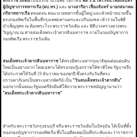
พระราชวังเดิม
เป็นประธานในพิธี โอกาสนี้
พล.ร.อ.ไพโรจน์ เฟื่องจันทร์
ผู้บัญชาการทหารเรือ
(ผบ.ทร.)
และ
นางอารียา เฟื่องจันทร์ นายกสมาคม
ภริยาทหารเรือ
ตลอดจน คณะนายทหารชั้นผู้ใหญ่ และหัวหน้าหน่วยขึ้น
ตรงกองทัพเรือในพื้นที่กรุงเทพมหานครและปริมณฑล เข้าร่วมในพิธี
บำเพ็ญกุศล ณ ท้องพระโรง พระราชวังเดิม และ พิธีบวงสรวงดวงพระ
วิญญาณ ณ ศาลสมเด็จพระเจ้าตากสินมหาราช ภายในกองบัญชาการ
กองทัพเรือ พระราชวังเดิม
สมเด็จพระเจ้าตากสินมหาราช
ได้ทรงมีพระมหากรุณาธิคุณต่อแผ่นดิน
ไทยเป็นอย่างมาก โดยเฉพาะได้ทรงกอบกู้เอกราชให้ชาติไทย รัฐบาลจึง
ได้ประกาศให้วันที่ 28 ธันวาคม ของทุกปี ซึ่งตรงกับวันที่ทรง
ปราบดาภิเษกเป็นพระมหากษัตริย์ เป็น
“
วันสมเด็จพระเจ้าตากสิน
”
นอกจากนั้นคณะรัฐมนตรียังมีมติให้ถวาย พระราชสมัญญานามว่า
“
สมเด็จพระเจ้าตากสินมหาราช
”
สำหรับ พระราชวังกรุงธนบุรี หรือ พระราชวังเดิมในปัจจุบัน ได้เป็นที่ตั้ง
ของกองบัญชาการกองทัพเรือ ซึ่งในอดีตเคยเป็นที่ประทับและว่าราชการ