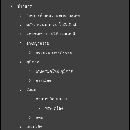
ข่าวสาร
วิเคราะห์ บทความ ต่างประเทศ
พลังงาน-คมนาคม-โลจิสติกส์
อุตสาหกรรม-เออีซี-เอสเอมอี
อาชญากรรม
กระบวนการยุติธรรม
ภูมิภาค
เกษตรยุคใหม่-ภูมิภาค
การเมือง
สังคม
ศาสนา-วัฒนธรรม
พระเครื่อง
กทม
เศรษฐกิจ