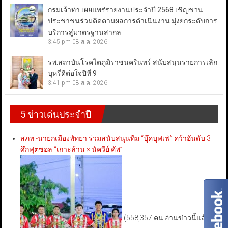
กรมเจ้าท่า เผยแพร่รายงานประจำปี 2568 เชิญชวน
ประชาชนร่วมติดตามผลการดำเนินงาน มุ่งยกระดับการ
บริการสู่มาตรฐานสากล
3:45 pm
08 ส.ค. 2026
รพ.สถาบันโรคไตภูมิราชนครินทร์ สนับสนุนรายการเลิก
บุหรี่ดีต่อใจปีที่ 9
3:41 pm
08 ส.ค. 2026
5 ข่าวเด่นประจำปี
สภท.-นายกเมืองพัทยา ร่วมสนับสนุนทีม “บุ๊คบุฟเฟ่” คว้าอันดับ 3
ศึกฟุตซอล “เกาะล้าน × นัควีย์ คัพ”
(558,357 คน อ่านข่าวนี้แล้ว)