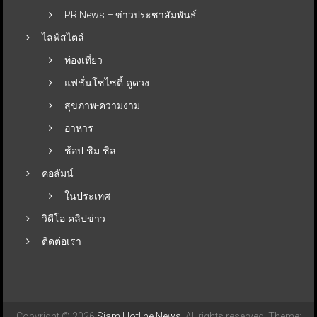
PR News – ข่าวประชาสัมพันธ์
ไลฟ์สไตล์
ท่องเที่ยว
แฟชั่นโซไซตี้-ดูดวง
สุขภาพ-ความงาม
อาหาร
ช้อป-ชิม-ชิล
คอลัมน์
ในประเทศ
วิดีโอ-คลิปข่าว
ติดต่อเรา
Copyright © 2026
Siam Hotline News
. All rights reserved. Theme: