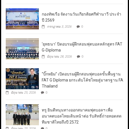
กองทัพเรือ จัดงานวันเกียรติยศกีฬานาวี ประจำ
ปี 2569
กรกฎาคม 3, 2026
0
‘ยุทธนา’ ปิดอบรมผู้ฝึกสอนฟุตบอลหลักสูตร FAT
G-Diploma
มิถุนายน 28, 2026
0
“บิ๊กหยิม” เปิดอบรมผู้ฝึกสอนฟุตบอลขั้นพื้นฐาน
FAT G Diploma ยกระดับโค้ชไทยสู่มาตรฐาน FA
Thailand
มิถุนายน 25, 2026
0
ทรู ยินดีหนุนทางออกสมาคมฟุตบอลฯ เพื่อ
อนาคตบอลไทยเดินหน้าต่อ รับสิทธิ์ถ่ายทอดสด
ทีมชาติไทยถึงปี 2572
มิถุนายน 25, 2026
0