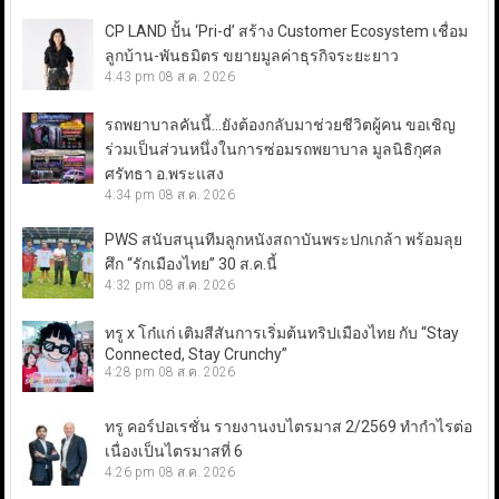
CP LAND ปั้น ‘Pri-d’ สร้าง Customer Ecosystem เชื่อม
ลูกบ้าน-พันธมิตร ขยายมูลค่าธุรกิจระยะยาว
4:43 pm
08 ส.ค. 2026
รถพยาบาลคันนี้…ยังต้องกลับมาช่วยชีวิตผู้คน ขอเชิญ
ร่วมเป็นส่วนหนึ่งในการซ่อมรถพยาบาล มูลนิธิกุศล
ศรัทธา อ.พระแสง
4:34 pm
08 ส.ค. 2026
PWS สนับสนุนทีมลูกหนังสถาบันพระปกเกล้า พร้อมลุย
ศึก “รักเมืองไทย” 30 ส.ค.นี้
4:32 pm
08 ส.ค. 2026
ทรู x โก๋แก่ เติมสีสันการเริ่มต้นทริปเมืองไทย กับ “Stay
Connected, Stay Crunchy”
4:28 pm
08 ส.ค. 2026
ทรู คอร์ปอเรชั่น รายงานงบไตรมาส 2/2569 ทำกำไรต่อ
เนื่องเป็นไตรมาสที่ 6
4:26 pm
08 ส.ค. 2026