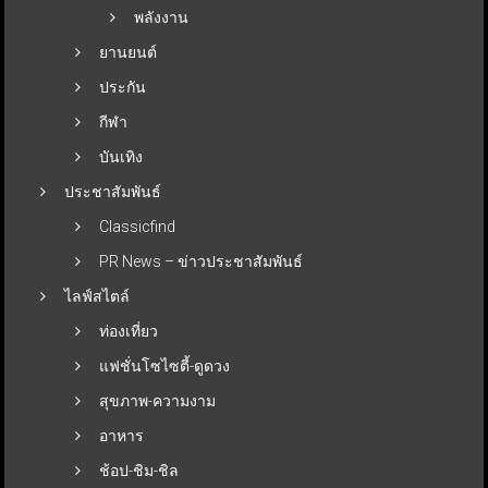
พลังงาน
ยานยนต์
ประกัน
กีฬา
บันเทิง
ประชาสัมพันธ์
Classicfind
PR News – ข่าวประชาสัมพันธ์
ไลฟ์สไตล์
ท่องเที่ยว
แฟชั่นโซไซตี้-ดูดวง
สุขภาพ-ความงาม
อาหาร
ช้อป-ชิม-ชิล