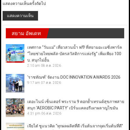
แสดงความเห็นครั้งถัดไป
สยาม อัพเดท
เทศกาล “วันแม่” เที่ยวสวนน้ำ ฟรี! ที่สยามอะเมซิ่งพาร์ค
“ไทยช่วยไทยพลัส-บัตรสวัสดิการแห่งรัฐ” เพิ่มเพียง 100
บ. สนุกไม่อั้น
2:10 am
08 ส.ค. 2026
‘ราชทัณฑ์’ จัดงาน DOC INNOVATION AWARDS 2026
9:17 am
07 ส.ค. 2026
เดอะไนน์ เซ็นเตอร์ พระราม 9 ตอกย้ำเทรนด์สุขภาพสาย
สนุก ‘AEROBIC PARTY’ เบิร์นแคลอรีเผาผลาญไขมัน
4:31 pm
06 ส.ค. 2026
เจียไต๋ ชูแนวคิด “ทุกผลผลิตที่ดี เริ่มต้นจากจุดเริ่มต้นที่ดี”