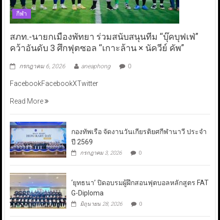
กีฬา
สภท.-นายกเมืองพัทยา ร่วมสนับสนุนทีม “บุ๊คบุฟเฟ่”
คว้าอันดับ 3 ศึกฟุตซอล “เกาะล้าน × นัควีย์ คัพ”
กรกฎาคม 6, 2026
aneaphong
0
FacebookFacebookXTwitter
Read More
กองทัพเรือ จัดงานวันเกียรติยศกีฬานาวี ประจำ
ปี 2569
กรกฎาคม 3, 2026
0
‘ยุทธนา’ ปิดอบรมผู้ฝึกสอนฟุตบอลหลักสูตร FAT
G-Diploma
มิถุนายน 28, 2026
0