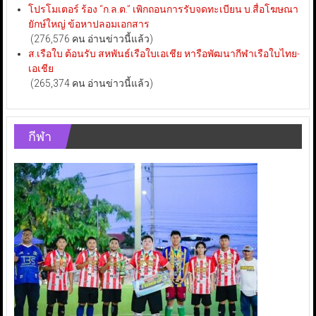
โปรโมเตอร์ ร้อง “ก.ล.ต.” เพิกถอนการรับจดทะเบียน บ.สื่อโฆษณา
ยักษ์ใหญ่ ข้อหาปลอมเอกสาร
(276,576 คน อ่านข่าวนี้แล้ว)
ส.เรือใบ ต้อนรับ สหพันธ์เรือใบเอเชีย หารือพัฒนากีฬาเรือใบไทย-
เอเชีย
(265,374 คน อ่านข่าวนี้แล้ว)
กีฬา