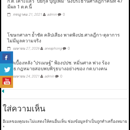
ก.ต. เคาะแล้ว “ปิยกุล บุญเพิ่ม” นั่งประธานศาลฎีกาคนที่ 47
มีผล 1 ต.ค.นี้
กรกฎาคม 21, 2021
admin
0
โฆษกศาลฯ ย้ำชัด คลิปเสียง พาดพิงปธ.ศาลฎีกา-ตุลาการ
ไม่มีมูลความจริง
เมษายน 27, 2026
aneaphong
0
เปิดเบื้องหลัง “ปรเมษฐ์” ฟ้องปปช. หมิ่นศาล พ่วง ร้อง
กมธ.กฎหมายสอบพบพิรุธบางอย่างของ กต.บางคน
เมษายน 24, 2021
admin
0
ใส่ความเห็น
อีเมลของคุณจะไม่แสดงให้คนอื่นเห็น
ช่องข้อมูลจำเป็นถูกทำเครื่องหมาย
*