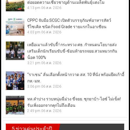
ต่อยอดความเชี่ยวชาญด้านเมล็ดพันธุ์แตงโม
4:13 pm
06 ส.ค. 2026
CPPC จับมือ SCGC เปิดตัวบรรจุภัณฑ์อาหารสัตว์
รีไซเคิล ชนิด Food Grade รายแรกในอาเซียน
4:03 pm
06 ส.ค. 2026
เหยื่อเมาแล้วขับจี้ ! กระทรวง ศธ. กำหนดนโยบายส่ง
เสริมเด็กนักเรียนขับขี่-ซ้อนท้ายรถจยย.สวมหมวกกัน
น็อค 100%
3:21 pm
06 ส.ค. 2026
“ราเชน” ลั่นเลือกตั้งหน้ากวาด สส. 10 ที่นั่ง พร้อมยึดเก้าอี้
กห.-มท.
3:06 pm
06 ส.ค. 2026
ทล.ลำปาง รวบหนุ่มฉี่ม่วง ขี่จยย. ซุกยาบ้า-ไอซ์ ไม่เข็ด!
รับเพิ่งออกจากคุกไม่ถึงเดือน
2:49 pm
06 ส.ค. 2026
5 ข่าวเด่นประจำปี