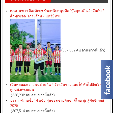
สภท.-นายกเมืองพัทยา ร่วมสนับสนุนทีม “บุ๊คบุฟเฟ่” คว้าอันดับ 3
ศึกฟุตซอล “เกาะล้าน × นัควีย์ คัพ”
(537,852 คน อ่านข่าวนี้แล้ว)
เปิดฟุตบอลเยาวชนสานฝัน 4 จังหวัดชายแดนใต้ คัดไปฝึกทักษะ
ลูกหนังต่างแดน
(336,238 คน อ่านข่าวนี้แล้ว)
ประกาศรายชื่อ 14 แข้ง ฟุตซอลชายทีมชาติไทย ชุดสู้ศึกซีเกมส์
2025
(307,514 คน อ่านข่าวนี้แล้ว)