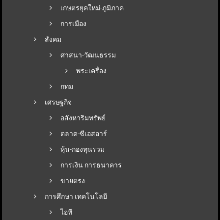
เกษตรยุคใหม่-ภูมิภาค
การเมือง
สังคม
ศาสนา-วัฒนธรรม
พระเครื่อง
กทม
เศรษฐกิจ
อสังหาริมทรัพย์
ตลาด-ซีเอสอาร์
หุ้น-กองทุนรวม
การเงิน การธนาคาร
ขายตรง
การศึกษา เทคโนโลยี
ไอที