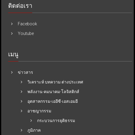
ติดต่อเรา
Facebook
Youtube
เมนู
ข่าวสาร
วิเคราะห์ บทความ ต่างประเทศ
พลังงาน-คมนาคม-โลจิสติกส์
อุตสาหกรรม-เออีซี-เอสเอมอี
อาชญากรรม
กระบวนการยุติธรรม
ภูมิภาค