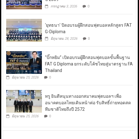
กรกฎาคม 3, 2026
0
‘ยุทธนา’ ปิดอบรมผู้ฝึกสอนฟุตบอลหลักสูตร FAT
G-Diploma
มิถุนายน 28, 2026
0
“บิ๊กหยิม” เปิดอบรมผู้ฝึกสอนฟุตบอลขั้นพื้นฐาน
FAT G Diploma ยกระดับโค้ชไทยสู่มาตรฐาน FA
Thailand
มิถุนายน 25, 2026
0
ทรู ยินดีหนุนทางออกสมาคมฟุตบอลฯ เพื่อ
อนาคตบอลไทยเดินหน้าต่อ รับสิทธิ์ถ่ายทอดสด
ทีมชาติไทยถึงปี 2572
มิถุนายน 25, 2026
0