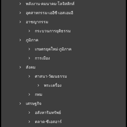
พลังงาน-คมนาคม-โลจิสติกส์
อุตสาหกรรม-เออีซี-เอสเอมอี
อาชญากรรม
กระบวนการยุติธรรม
ภูมิภาค
เกษตรยุคใหม่-ภูมิภาค
การเมือง
สังคม
ศาสนา-วัฒนธรรม
พระเครื่อง
กทม
เศรษฐกิจ
อสังหาริมทรัพย์
ตลาด-ซีเอสอาร์