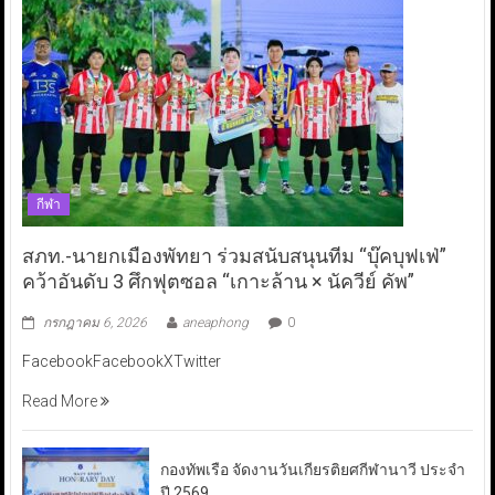
กีฬา
สภท.-นายกเมืองพัทยา ร่วมสนับสนุนทีม “บุ๊คบุฟเฟ่”
คว้าอันดับ 3 ศึกฟุตซอล “เกาะล้าน × นัควีย์ คัพ”
กรกฎาคม 6, 2026
aneaphong
0
FacebookFacebookXTwitter
Read More
กองทัพเรือ จัดงานวันเกียรติยศกีฬานาวี ประจำ
ปี 2569