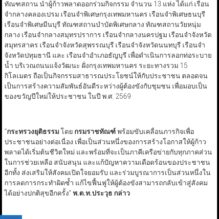
ทัณฑสถาน นำผู้ก้าวพลาดออกร่วมกิจกรรม จำนวน 13 แห่ง ได้แก่ เรือน
จำกลางคลองเปรม เรือนจำพิเศษกรุงเทพมหานคร เรือนจำพิเศษธนบุรี
เรือนจำพิเศษมีนบุรี ทัณฑสถานบำบัดพิเศษกลาง ทัณฑสถานวัยหนุ่ม
กลาง เรือนจำกลางสมุทรปราการ เรือนจำกลางนครปฐม เรือนจำจังหวัด
สมุทรสาคร เรือนจำจังหวัดสุพรรณบุรี เรือนจำจังหวัดนนทบุรี เรือนจำ
จังหวัดปทุมธานี และ เรือนจำอำเภอธัญบุรี เพื่อดำเนินการลอกท่อระบาย
น้ำ บริเวณถนนแจ้งวัฒนะ ฝั่งกรุงเทพมหานคร ระยะทางรวม 15
กิโลเมตร ถือเป็นกิจกรรมสาธารณประโยชน์ให้กับประชาชน ตลอดจน
เป็นการสร้างความสัมพันธ์อันดีระหว่างผู้ต้องขังกับชุมชน เพื่อมอบเป็น
ของขวัญปีใหม่ให้ประชาชน ในปี พ.ศ. 2569
“
กระทรวงยุติธรรม
โดย
กรมราชทัณฑ์
พร้อมขับเคลื่อนภารกิจเพื่อ
ประชาชนอย่างต่อเนื่อง เพื่อเป็นส่วนหนึ่งของการสร้างโอกาสให้ผู้ก้าว
พลาดได้เริ่มต้นชีวิตใหม่ และพร้อมที่จะเป็นภาคีเครือข่ายกับทุกภาคส่วน
ในการช่วยเหลือ สนับสนุน และแก้ปัญหาความเดือดร้อนของประชาชน
อีกทั้ง ส่งเสริมให้สังคมเปิดใจยอมรับ และร่วมบูรณาการเป็นส่วนหนึ่งใน
การลดการกระทำผิดซ้ำ แก้ไขฟื้นฟูให้ผู้ต้องขังสามารถกลับเข้าสู่สังคม
ได้อย่างปกติสุขอีกครั้ง”
พ.ต.ท.ประวุธ
กล่าว