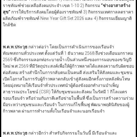
ราชทัณฑ์ช่วยเหลือสังคมประจำ เขต 1-10 2) กิจกรรม
“
ช่างอาสาสร้าง
สุข
”
การให้บริการสังคมโดยผู้ต้องราชทัณฑ์ 3) กิจกรรมเทศกาลลดราคา
ผลิตภัณฑ์ราชทัณฑ์ New Year Gift Set 2026 และ 4) กิจกรรมเยี่ยมญาติ
ใกล้ชิด
พ.ต.ท.ประวุธ
กล่าวต่อว่า โดยเป็นการดำเนินการของเรือนจำ
ทัณฑสถานทั่วประเทศ ตั้งแต่วันที่ 1 ธันวาคม 2568 ถึงช่วงเดือนมกราคม
2569 ซึ่งกิจกรรมลอกท่อระบายน้ำ เป็นส่วนหนึ่งของการมอบของขวัญปี
ใหม่ พ.ศ.2569 ที่มีวัตถุประสงค์เพื่อให้ผู้ก้าวพลาดได้แสดงความรับผิดชอบ
ต่อสังคม สร้างสำนึกในการกลับตนเป็นคนดี ส่งเสริมให้สังคมและชุมชน
เปิดโอกาสในการรับผู้ก้าวพลาดกลับเข้าสู่สังคมอีกครั้งภายหลังพ้นโทษ
โดยมุ่งหมายให้เรือนจำทั่วประเทศนำผู้ต้องขังออกทำงานบำเพ็ญ
สาธารณประโยชน์ (CSR) ให้กับชุมชนและสังคม ในรัศมี 1 กิโลเมตร
รอบเรือนจำ หรือร่วมกับภาคีเครือข่ายในพื้นที่ ซึ่งเป็นการสร้างความร่วม
มือระหว่างชุมชนและเรือนจำ ในการแก้ไขฟื้นฟู พัฒนาพฤตินิสัยของผู้
ก้าวพลาด ผ่านการทำงานทั้งในเรือนจำและนอกเรือนจำ
พ.ต.ท.ประวุธ
กล่าวอีกว่า สำหรับกิจกรรมในวันนี้ มีเรือนจำและ