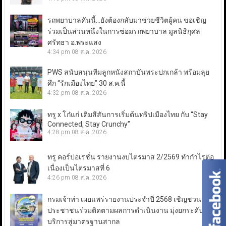
รถพยาบาลคันนี้…ยังต้องกลับมาช่วยชีวิตผู้คน ขอเชิญ
ร่วมเป็นส่วนหนึ่งในการซ่อมรถพยาบาล มูลนิธิกุศล
ศรัทธา อ.พระแสง
4:34 pm
08 ส.ค. 2026
PWS สนับสนุนทีมลูกหนังสถาบันพระปกเกล้า พร้อมลุย
ศึก “รักเมืองไทย” 30 ส.ค.นี้
4:32 pm
08 ส.ค. 2026
ทรู x โก๋แก่ เติมสีสันการเริ่มต้นทริปเมืองไทย กับ “Stay
Connected, Stay Crunchy”
4:28 pm
08 ส.ค. 2026
ทรู คอร์ปอเรชั่น รายงานงบไตรมาส 2/2569 ทำกำไรต่อ
เนื่องเป็นไตรมาสที่ 6
4:26 pm
08 ส.ค. 2026
กรมเจ้าท่า เผยแพร่รายงานประจำปี 2568 เชิญชวน
ประชาชนร่วมติดตามผลการดำเนินงาน มุ่งยกระดับการ
บริการสู่มาตรฐานสากล