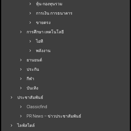
หุ้น-กองทุนรวม
การเงิน การธนาคาร
ขายตรง
การศึกษา เทคโนโลยี
ไอที
พลังงาน
ยานยนต์
ประกัน
กีฬา
บันเทิง
ประชาสัมพันธ์
Classicfind
PR News – ข่าวประชาสัมพันธ์
ไลฟ์สไตล์