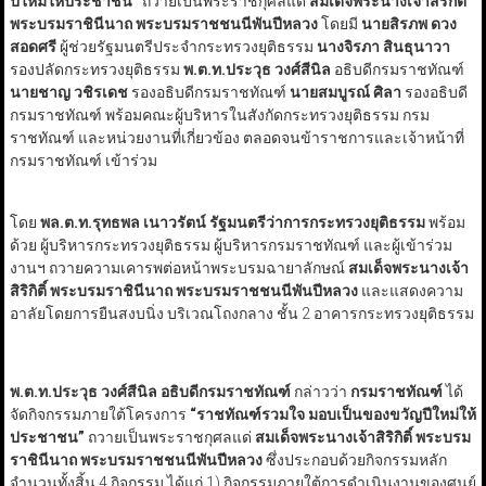
ปีใหม่ให้ประชาชน”
ถวายเป็นพระราชกุศลแด่
สมเด็จพระนางเจ้าสิริกิติ์
พระบรมราชินีนาถ พระบรมราชชนนีพันปีหลวง
โดยมี
นายสิรภพ ดวง
สอดศรี
ผู้ช่วยรัฐมนตรีประจำกระทรวงยุติธรรม
นางจิรภา สินธุนาวา
รองปลัดกระทรวงยุติธรรม
พ.ต.ท.ประวุธ วงศ์สีนิล
อธิบดีกรมราชทัณฑ์
นายชาญ วชิรเดช
รองอธิบดีกรมราชทัณฑ์
นายสมบูรณ์ ศิลา
รองอธิบดี
กรมราชทัณฑ์ พร้อมคณะผู้บริหารในสังกัดกระทรวงยุติธรรม กรม
ราชทัณฑ์ และหน่วยงานที่เกี่ยวข้อง ตลอดจนข้าราชการและเจ้าหน้าที่
กรมราชทัณฑ์ เข้าร่วม
โดย
พล.ต.ท.รุทธพล เนาวรัตน์ รัฐมนตรีว่าการกระทรวงยุติธรรม
พร้อม
ด้วย ผู้บริหารกระทรวงยุติธรรม ผู้บริหารกรมราชทัณฑ์ และผู้เข้าร่วม
งานฯ ถวายความเคารพต่อหน้าพระบรมฉายาลักษณ์
สมเด็จพระนางเจ้า
สิริกิติ์ พระบรมราชินีนาถ พระบรมราชชนนีพันปีหลวง
และแสดงความ
อาลัยโดยการยืนสงบนิ่ง บริเวณโถงกลาง ชั้น 2 อาคารกระทรวงยุติธรรม
พ.ต.ท.ประวุธ
วงศ์สีนิล อธิบดีกรมราชทัณฑ์
กล่าวว่า
กรมราชทัณฑ์
ได้
จัดกิจกรรมภายใต้โครงการ
“
ราชทัณฑ์รวมใจ มอบเป็นของขวัญปีใหม่ให้
ประชาชน
”
ถวายเป็นพระราชกุศลแด่
สมเด็จพระนางเจ้าสิริกิติ์ พระบรม
ราชินีนาถ พระบรมราชชนนีพันปีหลวง
ซึ่งประกอบด้วยกิจกรรมหลัก
จำนวนทั้งสิ้น 4 กิจกรรม ได้แก่ 1) กิจกรรมภายใต้การดำเนินงานของศูนย์