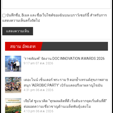
บันทึกชื่อ, อีเมล และชื่อเว็บไซต์ของฉันบนเบราว์เซอร์นี้ สำหรับการ
แสดงความเห็นครั้งถัดไป
สยาม อัพเดท
‘ราชทัณฑ์’ จัดงาน DOC INNOVATION AWARDS 2026
9:17 am
07 ส.ค. 2026
เดอะไนน์ เซ็นเตอร์ พระราม 9 ตอกย้ำเทรนด์สุขภาพสาย
สนุก ‘AEROBIC PARTY’ เบิร์นแคลอรีเผาผลาญไขมัน
4:31 pm
06 ส.ค. 2026
เจียไต๋ ชูแนวคิด “ทุกผลผลิตที่ดี เริ่มต้นจากจุดเริ่มต้นที่ดี”
ต่อยอดความเชี่ยวชาญด้านเมล็ดพันธุ์แตงโม
4:13 pm
06 ส.ค. 2026