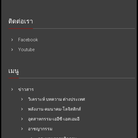
ติดต่อเรา
Facebook
Youtube
เมนู
ข่าวสาร
วิเคราะห์ บทความ ต่างประเทศ
พลังงาน-คมนาคม-โลจิสติกส์
อุตสาหกรรม-เออีซี-เอสเอมอี
อาชญากรรม