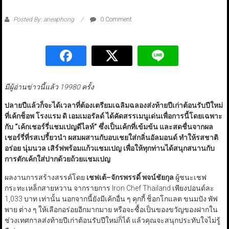
Posted By: aneaphong
0 Comment
มีผู้อ่านข่าวนี้แล้ว 19980 ครั้ง
ปลายปีแล้วก็จะได้เวลาที่ต้องเตรียมเฉลิมฉลองส่งท้ายปีเก่าต้อนรับปีใหม่
ที่เค้กช็อพ โรงแรม ดิ เอมเมอรัลด์ ได้คัดสรรเมนูเด่นเพื่อการนี้โดยเฉพาะ
กับ “เค้กเชอร์รี่แชมเปญดีไลท์” ซึ่งเป็นเค้กที่เข้มข้น และสดชื่นจากผล
เชอร์รี่ที่รสเปรี้ยวนำ ผสมผสานกับอบเชยใส่กลิ่นอัลมอนด์ ทำให้รสชาติ
อร่อย นุ่มนวล เสิร์ฟพร้อมแก้วแชมเปญ เพื่อให้ทุกท่านได้สนุกสนานกับ
การตักเค้กใส่ปากด้วยถ้วยแชมเปญ
ผลงานการสร้างสรรค์โดย
เชฟเต้
–
จักรพรรดิ์ พจน์ชัยกุล
ผู้ชนะเชฟ
กระทะเหล็กสายหวาน จากรายการ Iron Chef Thailand เพียงปอนด์ละ
1,033 บาท เท่านั้น นอกจากนี้ยังมีเค้กอื่น ๆ คุกกี้ ช็อกโกแลต ขนมปัง พัฟ
พาย ต่าง ๆ ให้เลือกอร่อยอีกมากมาย หรือจะซื้อเป็นของขวัญของฝากใน
ช่วงเทศกาลส่งท้ายปีเก่าต้อนรับปีใหม่ก็ได้ แล้วคุณจะสนุกประทับใจไม่รู้