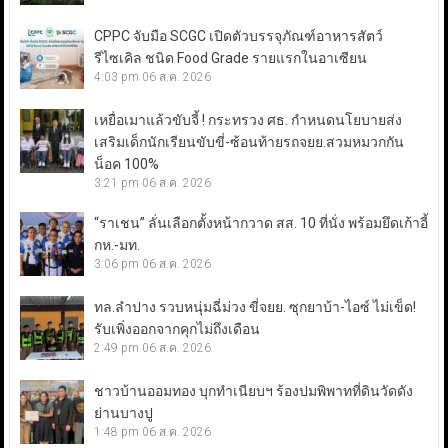
CPPC จับมือ SCGC เปิดตัวบรรจุภัณฑ์อาหารสัตว์
รีไซเคิล ชนิด Food Grade รายแรกในอาเซียน
4:03 pm
06 ส.ค. 2026
เหยื่อเมาแล้วขับจี้ ! กระทรวง ศธ. กำหนดนโยบายส่ง
เสริมเด็กนักเรียนขับขี่-ซ้อนท้ายรถจยย.สวมหมวกกัน
น็อค 100%
3:21 pm
06 ส.ค. 2026
“ราเชน” ลั่นเลือกตั้งหน้ากวาด สส. 10 ที่นั่ง พร้อมยึดเก้าอี้
กห.-มท.
3:06 pm
06 ส.ค. 2026
ทล.ลำปาง รวบหนุ่มฉี่ม่วง ขี่จยย. ซุกยาบ้า-ไอซ์ ไม่เข็ด!
รับเพิ่งออกจากคุกไม่ถึงเดือน
2:49 pm
06 ส.ค. 2026
ชาวบ้านออมทอง บุกทำเนียบฯ ร้องปมพิพาทที่ดินวัดดัง
ย่านบางปู
1:48 pm
06 ส.ค. 2026