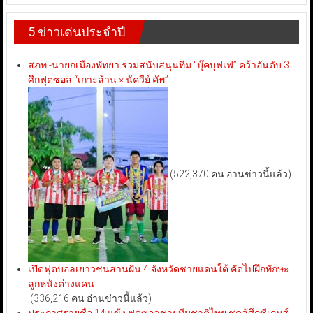
5 ข่าวเด่นประจำปี
สภท.-นายกเมืองพัทยา ร่วมสนับสนุนทีม “บุ๊คบุฟเฟ่” คว้าอันดับ 3
ศึกฟุตซอล “เกาะล้าน × นัควีย์ คัพ”
(522,370 คน อ่านข่าวนี้แล้ว)
เปิดฟุตบอลเยาวชนสานฝัน 4 จังหวัดชายแดนใต้ คัดไปฝึกทักษะ
ลูกหนังต่างแดน
(336,216 คน อ่านข่าวนี้แล้ว)