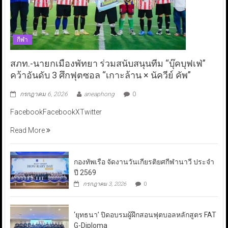
กีฬา
สภท.-นายกเมืองพัทยา ร่วมสนับสนุนทีม “บุ๊คบุฟเฟ่”
คว้าอันดับ 3 ศึกฟุตซอล “เกาะล้าน × นัควีย์ คัพ”
กรกฎาคม 6, 2026
aneaphong
0
FacebookFacebookXTwitter
Read More
กองทัพเรือ จัดงานวันเกียรติยศกีฬานาวี ประจำ
ปี 2569
กรกฎาคม 3, 2026
0
‘ยุทธนา’ ปิดอบรมผู้ฝึกสอนฟุตบอลหลักสูตร FAT
G-Diploma