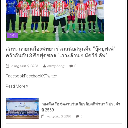
กีฬา
สภท.-นายกเมืองพัทยา ร่วมสนับสนุนทีม “บุ๊คบุฟเฟ่”
คว้าอันดับ 3 ศึกฟุตซอล “เกาะล้าน × นัควีย์ คัพ”
กรกฎาคม 6, 2026
aneaphong
0
FacebookFacebookXTwitter
Read More
กองทัพเรือ จัดงานวันเกียรติยศกีฬานาวี ประจำ
ปี 2569
กรกฎาคม 3, 2026
0