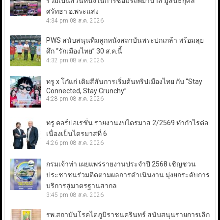
ร่วมเป็นส่วนหนึ่งในการซ่อมรถพยาบาล มูลนิธิกุศล
ศรัทธา อ.พระแสง
4:34 pm
08 ส.ค. 2026
PWS สนับสนุนทีมลูกหนังสถาบันพระปกเกล้า พร้อมลุย
ศึก “รักเมืองไทย” 30 ส.ค.นี้
4:32 pm
08 ส.ค. 2026
ทรู x โก๋แก่ เติมสีสันการเริ่มต้นทริปเมืองไทย กับ “Stay
Connected, Stay Crunchy”
4:28 pm
08 ส.ค. 2026
ทรู คอร์ปอเรชั่น รายงานงบไตรมาส 2/2569 ทำกำไรต่อ
เนื่องเป็นไตรมาสที่ 6
4:26 pm
08 ส.ค. 2026
กรมเจ้าท่า เผยแพร่รายงานประจำปี 2568 เชิญชวน
ประชาชนร่วมติดตามผลการดำเนินงาน มุ่งยกระดับการ
บริการสู่มาตรฐานสากล
3:45 pm
08 ส.ค. 2026
รพ.สถาบันโรคไตภูมิราชนครินทร์ สนับสนุนรายการเลิก