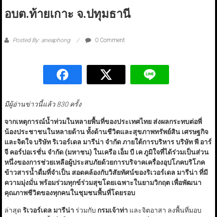
อบต.ท้ายเกาะ จ.ปทุมธานี
Posted By: aneaphong
0 Comment
มีผู้อ่านข่าวนี้แล้ว 830 ครั้ง
จากเหตุการณ์น้ำท่วมในหลายพื้นที่ของประเทศไทย ส่งผลกระทบต่อพี่
น้องประชาชนในหลายด้าน ทั้งด้านชีวิตและสุขภาพทรัพย์สิน เศรษฐกิจ
และจิตใจ บริษัท ริเวอร์เดล มารีน่า จำกัด ภายใต้การบริหาร บริษัท พี อาร์
จี คอร์ปอเรชั่น จำกัด (มหาชน) ในเครือ เอ็ม บี เค ภูมิใจที่ได้ร่วมเป็นส่วน
หนึ่งของการช่วยเหลือผู้ประสบภัยด้วยการบริจาคเครื่องอุปโภคบริโภค
ข้าวสารน้ำดื่มที่จำเป็น สอดคล้องกับวิสัยทัศน์ของริเวอร์เดล มารีน่า ที่มี
ความมุ่งมั่น พร้อมร่วมทุกข์ร่วมสุขโดยเฉพาะในยามวิกฤต เพื่อพัฒนา
คุณภาพชีวิตของทุกคนในชุมชนพื้นที่โดยรอบ
ล่าสุด
ริเวอร์เดล มารีน่า
ร่วมกับ
กรมเจ้าท่า
และจิตอาสา ลงพื้นที่มอบ