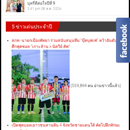
บุหรี่ดีต่อใจปีที่ 9
3:41 pm
08 ส.ค. 2026
5 ข่าวเด่นประจำปี
สภท.-นายกเมืองพัทยา ร่วมสนับสนุนทีม “บุ๊คบุฟเฟ่” คว้าอันดับ 3
ศึกฟุตซอล “เกาะล้าน × นัควีย์ คัพ”
(559,894 คน อ่านข่าวนี้แล้ว)
เปิดฟุตบอลเยาวชนสานฝัน 4 จังหวัดชายแดนใต้ คัดไปฝึกทักษะ