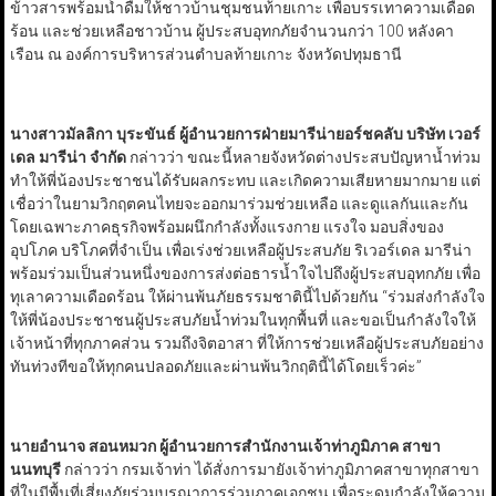
ข้าวสารพร้อมน้ำดื่มให้ชาวบ้านชุมชนท้ายเกาะ เพื่อบรรเทาความเดือด
ร้อน และช่วยเหลือชาวบ้าน ผู้ประสบอุทกภัยจำนวนกว่า 100 หลังคา
เรือน ณ องค์การบริหารส่วนตำบลท้ายเกาะ จังหวัดปทุมธานี
นางสาวมัลลิกา บุระขันธ์ ผู้อำนวยการฝ่ายมารีน่ายอร์ชคลับ บริษัท เวอร์
เดล มารีน่า จำกัด
กล่าวว่า ขณะนี้หลายจังหวัดต่างประสบปัญหาน้ำท่วม
ทำให้พี่น้องประชาชนได้รับผลกระทบ และเกิดความเสียหายมากมาย แต่
เชื่อว่าในยามวิกฤตคนไทยจะออกมาร่วมช่วยเหลือ และดูแลกันและกัน
โดยเฉพาะภาคธุรกิจพร้อมผนึกกำลังทั้งแรงกาย แรงใจ มอบสิ่งของ
อุปโภค บริโภคที่จำเป็น เพื่อเร่งช่วยเหลือผู้ประสบภัย ริเวอร์เดล มารีน่า
พร้อมร่วมเป็นส่วนหนึ่งของการส่งต่อธารน้ำใจไปถึงผู้ประสบอุทกภัย เพื่อ
ทุเลาความเดือดร้อน ให้ผ่านพ้นภัยธรรมชาตินี้ไปด้วยกัน “ร่วมส่งกำลังใจ
ให้พี่น้องประชาชนผู้ประสบภัยน้ำท่วมในทุกพื้นที่ และขอเป็นกำลังใจให้
เจ้าหน้าที่ทุกภาคส่วน รวมถึงจิตอาสา ที่ให้การช่วยเหลือผู้ประสบภัยอย่าง
ทันท่วงทีขอให้ทุกคนปลอดภัยและผ่านพ้นวิกฤตินี้ได้โดยเร็วค่ะ”
นายอำนาจ สอนหมวก ผู้อำนวยการสำนักงานเจ้าท่าภูมิภาค สาขา
นนทบุรี
กล่าวว่า กรมเจ้าท่า ได้สั่งการมายังเจ้าท่าภูมิภาคสาขาทุกสาขา
ที่ในมีพื้นที่เสี่ยงภัยร่วมบูรณาการร่วมภาคเอกชน เพื่อระดมกำลังให้ความ