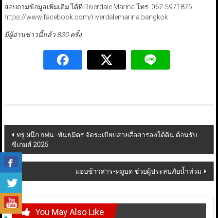
สอบถามข้อมูลเพิ่มเติม ได้ที่ Riverdale Marina โทร. 062-5971875
https://www.facebook.com/riverdalemarina.bangkok
มีผู้อ่านข่าวนี้แล้ว 830 ครั้ง
Post
ทรู ผนึก กฟน.-พันธมิตร จัดระเบียบสายสื่อสารลงใต้ดิน ต้อนรับ
ซีเกมส์ 2025
navigation
มอบข้าวสาร-หมูบด ช่วยผู้ประสบภัยน้ำท่วม
You May Also Like