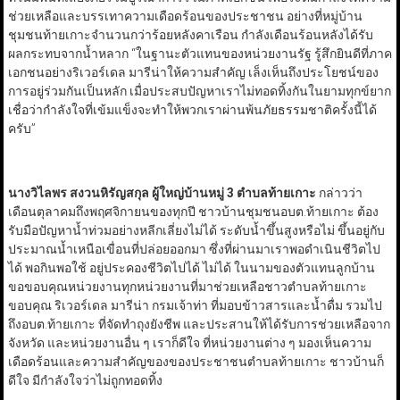
ช่วยเหลือและบรรเทาความเดือดร้อนของประชาชน อย่างที่หมู่บ้าน
ชุมชนท้ายเกาะจำนวนกว่าร้อยหลังคาเรือน กำลังเดือนร้อนหลังได้รับ
ผลกระทบจากน้ำหลาก “ในฐานะตัวแทนของหน่วยงานรัฐ รู้สึกยินดีที่ภาค
เอกชนอย่างริเวอร์เดล มารีน่าให้ความสำคัญ เล็งเห็นถึงประโยชน์ของ
การอยู่ร่วมกันเป็นหลัก เมื่อประสบปัญหาเราไม่ทอดทิ้งกันในยามทุกข์ยาก
เชื่อว่ากำลังใจที่เข้มแข็งจะทำให้พวกเราผ่านพ้นภัยธรรมชาติครั้งนี้ได้
ครับ”
นางวิไลพร สงวนหิรัญสกุล ผู้ใหญ่บ้านหมู่
3
ตำบลท้ายเกาะ
กล่าวว่า
เดือนตุลาคมถึงพฤศจิกายนของทุกปี ชาวบ้านชุมชนอบต.ท้ายเกาะ ต้อง
รับมือปัญหาน้ำท่วมอย่างหลีกเลี่ยงไม่ได้ ระดับน้ำขึ้นสูงหรือไม่ ขึ้นอยู่กับ
ประมาณน้ำเหนือเขื่อนที่ปล่อยออกมา ซึ่งที่ผ่านมาเราพอดำเนินชีวิตไป
ได้ พอกินพอใช้ อยู่ประคองชีวิตไปได้ ไม่ได้ ในนามของตัวแทนลูกบ้าน
ขอขอบคุณหน่วยงานทุกหน่วยงานที่มาช่วยเหลือชาวตำบลท้ายเกาะ
ขอบคุณ ริเวอร์เดล มารีน่า กรมเจ้าท่า ที่มอบข้าวสารและน้ำดื่ม รวมไป
ถึงอบต.ท้ายเกาะ ที่จัดทำถุงยังชีพ และประสานให้ได้รับการช่วยเหลือจาก
จังหวัด และหน่วยงานอื่น ๆ เราก็ดีใจ ที่หน่วยงานต่าง ๆ มองเห็นความ
เดือดร้อนและความสำคัญของของประชาชนตำบลท้ายเกาะ ชาวบ้านก็
ดีใจ มีกำลังใจว่าไม่ถูกทอดทิ้ง