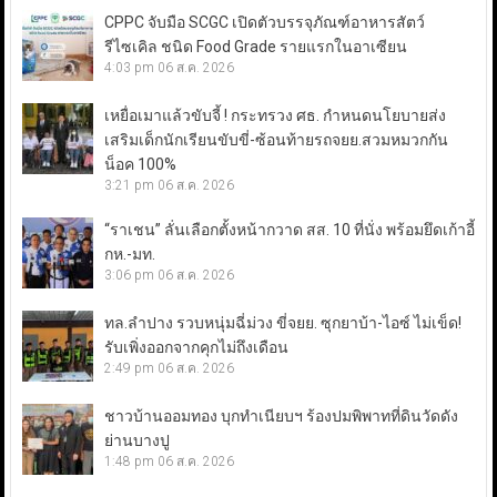
CPPC จับมือ SCGC เปิดตัวบรรจุภัณฑ์อาหารสัตว์
รีไซเคิล ชนิด Food Grade รายแรกในอาเซียน
4:03 pm
06 ส.ค. 2026
เหยื่อเมาแล้วขับจี้ ! กระทรวง ศธ. กำหนดนโยบายส่ง
เสริมเด็กนักเรียนขับขี่-ซ้อนท้ายรถจยย.สวมหมวกกัน
น็อค 100%
3:21 pm
06 ส.ค. 2026
“ราเชน” ลั่นเลือกตั้งหน้ากวาด สส. 10 ที่นั่ง พร้อมยึดเก้าอี้
กห.-มท.
3:06 pm
06 ส.ค. 2026
ทล.ลำปาง รวบหนุ่มฉี่ม่วง ขี่จยย. ซุกยาบ้า-ไอซ์ ไม่เข็ด!
รับเพิ่งออกจากคุกไม่ถึงเดือน
2:49 pm
06 ส.ค. 2026
ชาวบ้านออมทอง บุกทำเนียบฯ ร้องปมพิพาทที่ดินวัดดัง
ย่านบางปู
1:48 pm
06 ส.ค. 2026