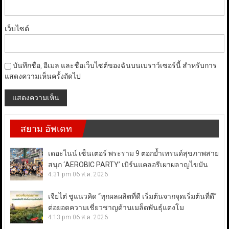
เว็บไซต์
บันทึกชื่อ, อีเมล และชื่อเว็บไซต์ของฉันบนเบราว์เซอร์นี้ สำหรับการ
แสดงความเห็นครั้งถัดไป
สยาม อัพเดท
เดอะไนน์ เซ็นเตอร์ พระราม 9 ตอกย้ำเทรนด์สุขภาพสาย
สนุก ‘AEROBIC PARTY’ เบิร์นแคลอรีเผาผลาญไขมัน
4:31 pm
06 ส.ค. 2026
เจียไต๋ ชูแนวคิด “ทุกผลผลิตที่ดี เริ่มต้นจากจุดเริ่มต้นที่ดี”
ต่อยอดความเชี่ยวชาญด้านเมล็ดพันธุ์แตงโม
4:13 pm
06 ส.ค. 2026