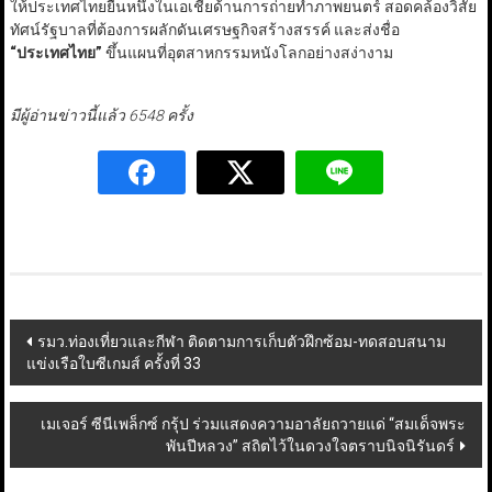
ให้ประเทศไทยยืนหนึ่งในเอเชียด้านการถ่ายทำภาพยนตร์ สอดคล้องวิสัย
ทัศน์รัฐบาลที่ต้องการผลักดันเศรษฐกิจสร้างสรรค์ และส่งชื่อ
“
ประเทศไทย
”
ขึ้นแผนที่อุตสาหกรรมหนังโลกอย่างสง่างาม
มีผู้อ่านข่าวนี้แล้ว 6548 ครั้ง
Post
รมว.ท่องเที่ยวและกีฬา ติดตามการเก็บตัวฝึกซ้อม-ทดสอบสนาม
แข่งเรือใบซีเกมส์ ครั้งที่ 33
navigation
เมเจอร์ ซีนีเพล็กซ์ กรุ้ป ร่วมแสดงความอาลัยถวายแด่ “สมเด็จพระ
พันปีหลวง” สถิตไว้ในดวงใจตราบนิจนิรันดร์