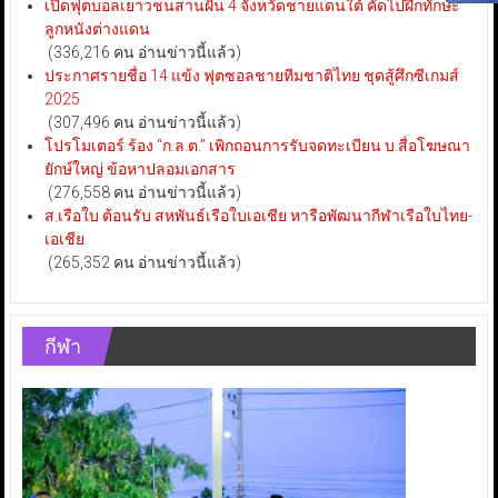
เปิดฟุตบอลเยาวชนสานฝัน 4 จังหวัดชายแดนใต้ คัดไปฝึกทักษะ
ลูกหนังต่างแดน
(336,216 คน อ่านข่าวนี้แล้ว)
ประกาศรายชื่อ 14 แข้ง ฟุตซอลชายทีมชาติไทย ชุดสู้ศึกซีเกมส์
2025
(307,496 คน อ่านข่าวนี้แล้ว)
โปรโมเตอร์ ร้อง “ก.ล.ต.” เพิกถอนการรับจดทะเบียน บ.สื่อโฆษณา
ยักษ์ใหญ่ ข้อหาปลอมเอกสาร
(276,558 คน อ่านข่าวนี้แล้ว)
ส.เรือใบ ต้อนรับ สหพันธ์เรือใบเอเชีย หารือพัฒนากีฬาเรือใบไทย-
เอเชีย
(265,352 คน อ่านข่าวนี้แล้ว)
กีฬา