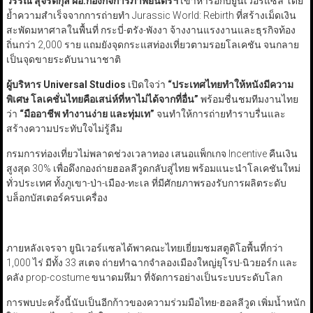
วรรณ สุจริตกุล ผอ.กองกิจการภาพยนตร์ฯ
เข้าหารือกับยูนิเวอร์แซล โดย
ย้ำความสำเร็จจากการถ่ายทำ Jurassic World: Rebirth ที่สร้างเม็ดเงิน
สะพัดมหาศาลในพื้นที่ กระบี่-ตรัง-พังงา จ้างงานแรงงานและธุรกิจท้อง
ถิ่นกว่า 2,000 ราย แถมยังจุดกระแสท่องเที่ยวตามรอยโลเคชัน จนกลาย
เป็นจุดขายระดับนานาชาติ
ผู้บริหาร Universal Studios
เปิดใจว่า
“
ประเทศไทยทำให้หนังมีความ
พิเศษ โลเคชั่นไทยคือเสน่ห์ที่หาไม่ได้จากที่อื่น
”
พร้อมชื่นชมทีมงานไทย
ว่า
“
มืออาชีพ ทำงานง่าย และทุ่มเท
”
จนทำให้การถ่ายทำราบรื่นและ
สร้างความประทับใจไม่รู้ลืม
กรมการท่องเที่ยวไม่พลาดช่วงเวลาทอง เสนอแพ็กเกจ Incentive คืนเงิน
สูงสุด 30% เพื่อดึงกองถ่ายฮอลลีวูดกลับสู่ไทย พร้อมแนะนำโลเคชันใหม่
ทั่วประเทศ ทั้งภูเขา-ป่า-เมือง-ทะเล ที่มีศักยภาพรองรับการผลิตระดับ
บล็อกบัสเตอร์ครบเครื่อง
ภายหลังเจรจา ยูนิเวอร์แซลได้พาคณะไทยเยี่ยมชมสตูดิโอพื้นที่กว่า
1,000 ไร่ มีทั้ง 33 สเตจ ถ่ายทำฉากจำลองเมืองใหญ่ยุโรป-นิวยอร์ก และ
คลัง prop-costume ขนาดมหึมา ที่จัดการอย่างเป็นระบบระดับโลก
การพบปะครั้งนี้นับเป็นอีกก้าวของความร่วมมือไทย-ฮอลลีวูด เพิ่มน้ำหนัก