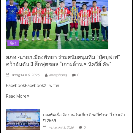
กีฬา
สภท.-นายกเมืองพัทยา ร่วมสนับสนุนทีม “บุ๊คบุฟเฟ่”
คว้าอันดับ 3 ศึกฟุตซอล “เกาะล้าน × นัควีย์ คัพ”
กรกฎาคม 6, 2026
aneaphong
0
FacebookFacebookXTwitter
Read More
กองทัพเรือ จัดงานวันเกียรติยศกีฬานาวี ประจำ
ปี 2569
กรกฎาคม 3, 2026
0