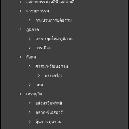
อุตสาหกรรม-เออีซี-เอสเอมอี
อาชญากรรม
กระบวนการยุติธรรม
ภูมิภาค
เกษตรยุคใหม่-ภูมิภาค
การเมือง
สังคม
ศาสนา-วัฒนธรรม
พระเครื่อง
กทม
เศรษฐกิจ
อสังหาริมทรัพย์
ตลาด-ซีเอสอาร์
หุ้น-กองทุนรวม