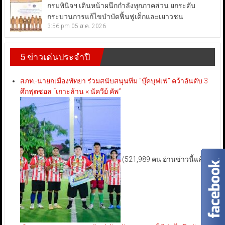
กรมพินิจฯ เดินหน้าผนึกกำลังทุกภาคส่วน ยกระดับ
กระบวนการแก้ไขบำบัดฟื้นฟูเด็กและเยาวชน
3:56 pm
05 ส.ค. 2026
5 ข่าวเด่นประจำปี
สภท.-นายกเมืองพัทยา ร่วมสนับสนุนทีม “บุ๊คบุฟเฟ่” คว้าอันดับ 3
ศึกฟุตซอล “เกาะล้าน × นัควีย์ คัพ”
(521,989 คน อ่านข่าวนี้แล้ว)