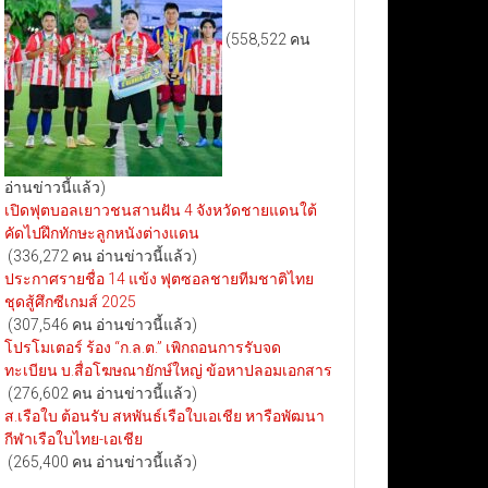
(558,522 คน
อ่านข่าวนี้แล้ว)
เปิดฟุตบอลเยาวชนสานฝัน 4 จังหวัดชายแดนใต้
คัดไปฝึกทักษะลูกหนังต่างแดน
(336,272 คน อ่านข่าวนี้แล้ว)
ประกาศรายชื่อ 14 แข้ง ฟุตซอลชายทีมชาติไทย
ชุดสู้ศึกซีเกมส์ 2025
(307,546 คน อ่านข่าวนี้แล้ว)
โปรโมเตอร์ ร้อง “ก.ล.ต.” เพิกถอนการรับจด
ทะเบียน บ.สื่อโฆษณายักษ์ใหญ่ ข้อหาปลอมเอกสาร
(276,602 คน อ่านข่าวนี้แล้ว)
ส.เรือใบ ต้อนรับ สหพันธ์เรือใบเอเชีย หารือพัฒนา
กีฬาเรือใบไทย-เอเชีย
(265,400 คน อ่านข่าวนี้แล้ว)