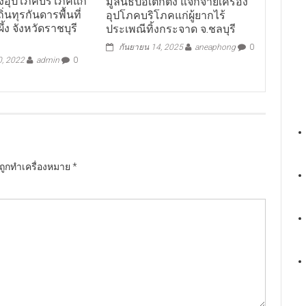
องอุปโภคบริโภคแก่
มูลนิธิป่อเต็กตึ๊ง แจกจ่ายเครื่อง
ิ่นทุรกันดารพื้นที่
อุปโภคบริโภคแก่ผู้ยากไร้
้ง จังหวัดราชบุรี
ประเพณีทิ้งกระจาด จ.ชลบุรี
กันยายน 14, 2025
aneaphong
0
0, 2022
admin
0
นถูกทำเครื่องหมาย
*