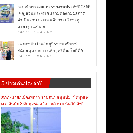
กรมเจ้าท่า เผยแพร่รายงานประจำปี 2568
เชิญชวนประชาชนร่วมติดตามผลการ
ดำเนินงาน มุ่งยกระดับการบริการสู่
มาตรฐานสากล
3:45 pm
08 ส.ค. 2026
รพ.สถาบันโรคไตภูมิราชนครินทร์
สนับสนุนรายการเลิกบุหรี่ดีต่อใจปีที่ 9
3:41 pm
08 ส.ค. 2026
5 ข่าวเด่นประจำปี
สภท.-นายกเมืองพัทยา ร่วมสนับสนุนทีม “บุ๊คบุฟเฟ่”
คว้าอันดับ 3 ศึกฟุตซอล “เกาะล้าน × นัควีย์ คัพ”