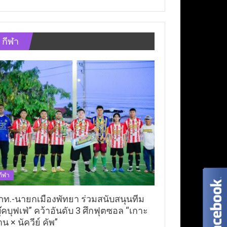
กีฬา
กีฬา
ภท.-นายกเมืองพัทยา ร่วมสนับสนุนทีม
ุ๊คบุฟเฟ่” คว้าอันดับ 3 ศึกฟุตซอล “เกาะ
าน × นัควีย์ คัพ”