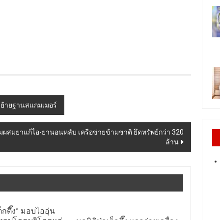
กัดย้ายฐานสแกมเมอร์
มผสมยาแก้ไอ-ยานอนหลับ เครือข่ายข้ามชาติ ยึดทรัพย์กว่า 320
ล้าน
ต็กตึ๊ง” มอบไออุ่น