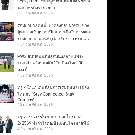
Ecosystem เชื่อมลูกบ้าน-พันธมิตร ขยาย
มูลค่าธุรกิจระยะยาว
4:43 pm
08 ส.ค. 2026
รถพยาบาลคันนี้…ยังต้องกลับมาช่วยชีวิต
ผู้คน ขอเชิญร่วมเป็นส่วนหนึ่งในการซ่อม
รถพยาบาล มูลนิธิกุศลศรัทธา อ.พระแสง
4:34 pm
08 ส.ค. 2026
PWS สนับสนุนทีมลูกหนังสถาบันพระ
ปกเกล้า พร้อมลุยศึก “รักเมืองไทย” 30
ส.ค.นี้
4:32 pm
08 ส.ค. 2026
ทรู x โก๋แก่ เติมสีสันการเริ่มต้นทริปเมือง
ไทย กับ “Stay Connected, Stay
Crunchy”
4:28 pm
08 ส.ค. 2026
ทรู คอร์ปอเรชั่น รายงานงบไตรมาส
2/2569 ทำกำไรต่อเนื่องเป็นไตรมาสที่ 6
4:26 pm
08 ส.ค. 2026