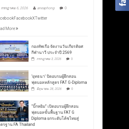
กรกฎาคม 6, 2026
aneaphong
0
cebookFacebookXTwitter
ad More
กองทัพเรือ จัดงานวันเกียรติยศ
กีฬานาวี ประจำปี 2569
กรกฎาคม 3, 2026
0
‘ยุทธนา’ ปิดอบรมผู้ฝึกสอน
ฟุตบอลหลักสูตร FAT G-Diploma
มิถุนายน 28, 2026
0
“บิ๊กหยิม” เปิดอบรมผู้ฝึกสอน
ฟุตบอลขั้นพื้นฐาน FAT G
Diploma ยกระดับโค้ชไทยสู่
ตรฐาน FA Thailand