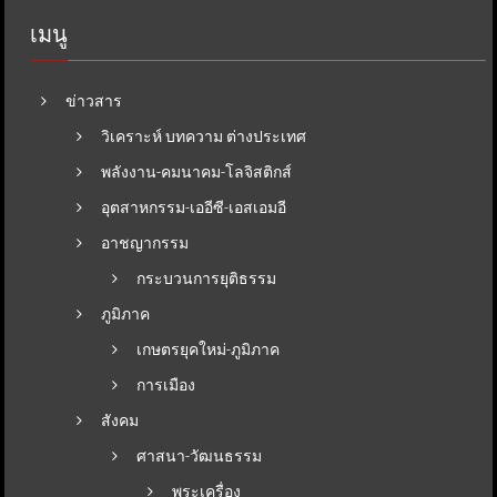
เมนู
ข่าวสาร
วิเคราะห์ บทความ ต่างประเทศ
พลังงาน-คมนาคม-โลจิสติกส์
อุตสาหกรรม-เออีซี-เอสเอมอี
อาชญากรรม
กระบวนการยุติธรรม
ภูมิภาค
เกษตรยุคใหม่-ภูมิภาค
การเมือง
สังคม
ศาสนา-วัฒนธรรม
พระเครื่อง