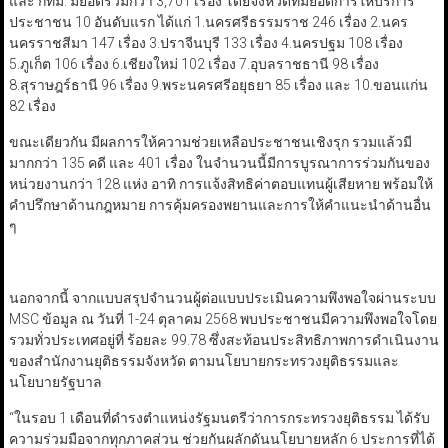
และ กทม. มียอดรวมกว่า 3,701 เรื่อง โดยจังหวัดที่มียอดการให้บริการ
ประชาชน 10 อันดับแรก ได้แก่ 1.นครศรีธรรมราช 246 เรื่อง 2.นคร
นครราชสีมา 147 เรื่อง 3.ปราจีนบุรี 133 เรื่อง 4.นครปฐม 108 เรื่อง
5.ภูเก็ต 106 เรื่อง 6.เชียงใหม่ 102 เรื่อง 7.อุบลราชธานี 98 เรื่อง
8.สุราษฎร์ธานี 96 เรื่อง 9.พระนครศรีอยุธยา 85 เรื่อง และ 10.ขอนแก่น
82 เรื่อง
ขณะเดียวกัน มีผลการให้ความช่วยเหลือประชาชนเชิงรุก รวมแล้วมี
มากกว่า 135 คดี และ 401 เรื่อง ในจำนวนนี้มีการบูรณาการร่วมกันของ
หน่วยงานกว่า 128 แห่ง อาทิ การแจ้งสิทธิค่าตอบแทนผู้เสียหาย พร้อมให้
คำปรึกษาด้านกฎหมาย การคุ้มครองพยานและการให้คำแนะนำด้านอื่น
ๆ
นอกจากนี้ จากแบบสรุปจำนวนผู้ต่อแบบประเมินความพึงพอใจผ่านระบบ
MSC ข้อมูล ณ วันที่ 1-24 ตุลาคม 2568 พบประชาชนมีความพึงพอใจโดย
รวมทั่วประเทศอยู่ที่ ร้อยละ 99.78 ซึ่งสะท้อนประสิทธิภาพการดำเนินงาน
ของสำนักงานยุติธรรมจังหวัด ตามนโยบายกระทรวงยุติธรรมและ
นโยบายรัฐบาล
“ในรอบ 1 เดือนที่ดำรงตำแหน่งรัฐมนตรีว่าการกระทรวงยุติธรรม ได้รับ
ความร่วมมือจากทุกภาคส่วน ช่วยกันผลักดันนโยบายหลัก 6 ประการที่ได้