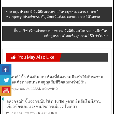
Post
กรมคุมประพฤติ จัดพิธีเททองหล่อ “พระพุทธเมตตานรานาถ”
พระพุทธรูปประจำกรม สัญลักษณ์แห่งเมตตาและการให้โอกาส
navigation
ปั้นอาชีพ! เรือนจำกลางบางขวาง จัดพิธีมอบใบประกาศนียบัตร
หลักสูตรนวดไทยเพื่อสุขภาพ 150 ชั่วโมง
You May Also Like
“นิพนธ์” ย้ำ ท้องถิ่นและท้องที่ต้องร่วมมือทำให้เกิดความ
ปลอดภัยทางถนน ลดสูญเสียชีวิตและทรัพย์สิน
พฤษภาคม 26, 2022
admin
0
อลงกรณ์” ขี้แจงกรณีบริษัท Turtle Farm ยืนยันไม่มีส่วน
เกี่ยวข้องเคยแวะชมกิจการเพียงครั้งเดียว
กรกฎาคม 28, 2022
admin
0