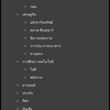
กทม
เศรษฐกิจ
อสังหาริมทรัพย์
ตลาด-ซีเอสอาร์
หุ้น-กองทุนรวม
การเงิน การธนาคาร
ขายตรง
การศึกษา เทคโนโลยี
ไอที
พลังงาน
ยานยนต์
ประกัน
กีฬา
บันเทิง