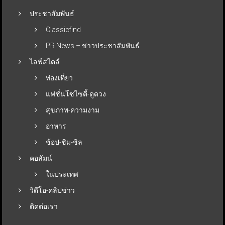
ประชาสัมพันธ์
Classicfind
PR News – ข่าวประชาสัมพันธ์
ไลฟ์สไตล์
ท่องเที่ยว
แฟชั่นโซไซตี้-ดูดวง
สุขภาพ-ความงาม
อาหาร
ช้อป-ชิม-ชิล
คอลัมน์
ในประเทศ
วิดีโอ-คลิปข่าว
ติดต่อเรา