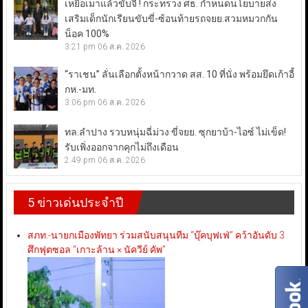
เหยื่อเมาแล้วขับจี้ ! กระทรวง ศธ. กำหนดนโยบายส่ง
เสริมเด็กนักเรียนขับขี่-ซ้อนท้ายรถจยย.สวมหมวกกัน
น็อค 100%
3:21 pm
06 ส.ค. 2026
“ราเชน” ลั่นเลือกตั้งหน้ากวาด สส. 10 ที่นั่ง พร้อมยึดเก้าอี้
กห.-มท.
3:06 pm
06 ส.ค. 2026
ทล.ลำปาง รวบหนุ่มฉี่ม่วง ขี่จยย. ซุกยาบ้า-ไอซ์ ไม่เข็ด!
รับเพิ่งออกจากคุกไม่ถึงเดือน
2:49 pm
06 ส.ค. 2026
5 ข่าวเด่นประจำปี
สภท.-นายกเมืองพัทยา ร่วมสนับสนุนทีม “บุ๊คบุฟเฟ่” คว้าอันดับ 3
ศึกฟุตซอล “เกาะล้าน × นัควีย์ คัพ”