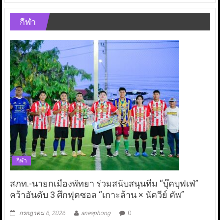
กีฬา
กีฬา
สภท.-นายกเมืองพัทยา ร่วมสนับสนุนทีม “บุ๊คบุฟเฟ่”
คว้าอันดับ 3 ศึกฟุตซอล “เกาะล้าน × นัควีย์ คัพ”
กรกฎาคม 6, 2026
aneaphong
0