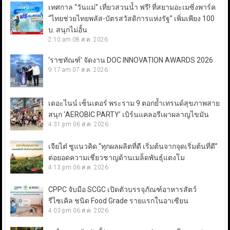
เทศกาล “วันแม่” เที่ยวสวนน้ำ ฟรี! ที่สยามอะเมซิ่งพาร์ค
“ไทยช่วยไทยพลัส-บัตรสวัสดิการแห่งรัฐ” เพิ่มเพียง 100
บ. สนุกไม่อั้น
2:10 am
08 ส.ค. 2026
‘ราชทัณฑ์’ จัดงาน DOC INNOVATION AWARDS 2026
9:17 am
07 ส.ค. 2026
เดอะไนน์ เซ็นเตอร์ พระราม 9 ตอกย้ำเทรนด์สุขภาพสาย
สนุก ‘AEROBIC PARTY’ เบิร์นแคลอรีเผาผลาญไขมัน
4:31 pm
06 ส.ค. 2026
เจียไต๋ ชูแนวคิด “ทุกผลผลิตที่ดี เริ่มต้นจากจุดเริ่มต้นที่ดี”
ต่อยอดความเชี่ยวชาญด้านเมล็ดพันธุ์แตงโม
4:13 pm
06 ส.ค. 2026
CPPC จับมือ SCGC เปิดตัวบรรจุภัณฑ์อาหารสัตว์
รีไซเคิล ชนิด Food Grade รายแรกในอาเซียน
4:03 pm
06 ส.ค. 2026