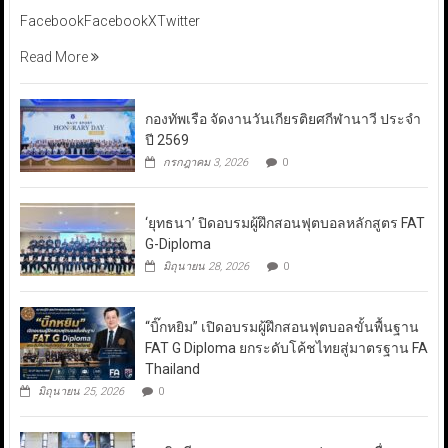
FacebookFacebookXTwitter
Read More
กองทัพเรือ จัดงานวันเกียรติยศกีฬานาวี ประจำ
ปี 2569
กรกฎาคม 3, 2026
0
‘ยุทธนา’ ปิดอบรมผู้ฝึกสอนฟุตบอลหลักสูตร FAT
G-Diploma
มิถุนายน 28, 2026
0
“บิ๊กหยิม” เปิดอบรมผู้ฝึกสอนฟุตบอลขั้นพื้นฐาน
FAT G Diploma ยกระดับโค้ชไทยสู่มาตรฐาน FA
Thailand
มิถุนายน 25, 2026
0