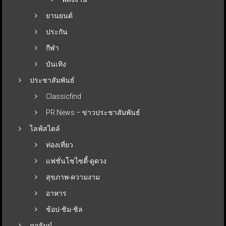
ยานยนต์
ประกัน
กีฬา
บันเทิง
ประชาสัมพันธ์
Classicfind
PR News – ข่าวประชาสัมพันธ์
ไลฟ์สไตล์
ท่องเที่ยว
แฟชั่นโซไซตี้-ดูดวง
สุขภาพ-ความงาม
อาหาร
ช้อป-ชิม-ชิล
คอลัมน์