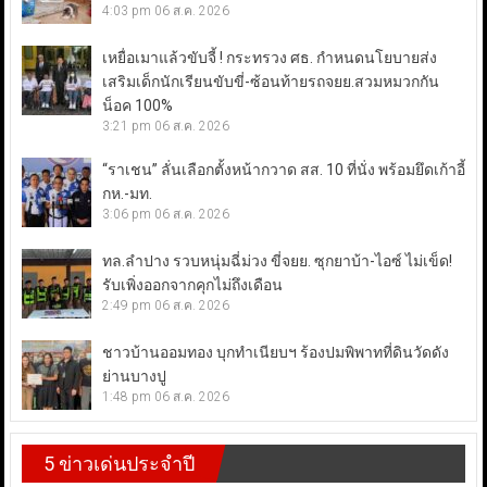
4:03 pm
06 ส.ค. 2026
เหยื่อเมาแล้วขับจี้ ! กระทรวง ศธ. กำหนดนโยบายส่ง
เสริมเด็กนักเรียนขับขี่-ซ้อนท้ายรถจยย.สวมหมวกกัน
น็อค 100%
3:21 pm
06 ส.ค. 2026
“ราเชน” ลั่นเลือกตั้งหน้ากวาด สส. 10 ที่นั่ง พร้อมยึดเก้าอี้
กห.-มท.
3:06 pm
06 ส.ค. 2026
ทล.ลำปาง รวบหนุ่มฉี่ม่วง ขี่จยย. ซุกยาบ้า-ไอซ์ ไม่เข็ด!
รับเพิ่งออกจากคุกไม่ถึงเดือน
2:49 pm
06 ส.ค. 2026
ชาวบ้านออมทอง บุกทำเนียบฯ ร้องปมพิพาทที่ดินวัดดัง
ย่านบางปู
1:48 pm
06 ส.ค. 2026
5 ข่าวเด่นประจำปี