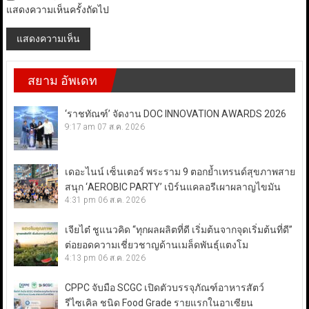
แสดงความเห็นครั้งถัดไป
สยาม อัพเดท
‘ราชทัณฑ์’ จัดงาน DOC INNOVATION AWARDS 2026
9:17 am
07 ส.ค. 2026
เดอะไนน์ เซ็นเตอร์ พระราม 9 ตอกย้ำเทรนด์สุขภาพสาย
สนุก ‘AEROBIC PARTY’ เบิร์นแคลอรีเผาผลาญไขมัน
4:31 pm
06 ส.ค. 2026
เจียไต๋ ชูแนวคิด “ทุกผลผลิตที่ดี เริ่มต้นจากจุดเริ่มต้นที่ดี”
ต่อยอดความเชี่ยวชาญด้านเมล็ดพันธุ์แตงโม
4:13 pm
06 ส.ค. 2026
CPPC จับมือ SCGC เปิดตัวบรรจุภัณฑ์อาหารสัตว์
รีไซเคิล ชนิด Food Grade รายแรกในอาเซียน