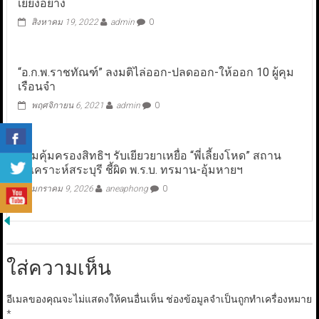
เยี่ยงอย่าง
สิงหาคม 19, 2022
admin
0
“อ.ก.พ.ราชทัณฑ์” ลงมติไล่ออก-ปลดออก-ให้ออก 10 ผู้คุม
เรือนจำ
พฤศจิกายน 6, 2021
admin
0
กรมคุ้มครองสิทธิฯ รับเยียวยาเหยื่อ “พี่เลี้ยงโหด” สถาน
สงเคราะห์สระบุรี ชี้ผิด พ.ร.บ. ทรมาน-อุ้มหายฯ
มกราคม 9, 2026
aneaphong
0
ใส่ความเห็น
อีเมลของคุณจะไม่แสดงให้คนอื่นเห็น
ช่องข้อมูลจำเป็นถูกทำเครื่องหมาย
*