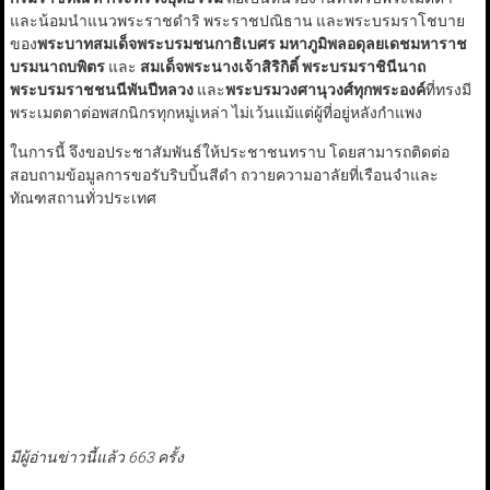
และน้อมนำแนวพระราชดำริ พระราชปณิธาน และพระบรมราโชบาย
ของ
พระบาทสมเด็จพระบรมชนกาธิเบศร มหาภูมิพลอดุลยเดชมหาราช
บรมนาถบพิตร
และ
สมเด็จพระนางเจ้าสิริกิติ์ พระบรมราชินีนาถ
พระบรมราชชนนีพันปีหลวง
และ
พระบรมวงศานุวงศ์ทุกพระองค์
ที่ทรงมี
พระเมตตาต่อพสกนิกรทุกหมู่เหล่า ไม่เว้นแม้แต่ผู้ที่อยู่หลังกำแพง
ในการนี้ จึงขอประชาสัมพันธ์ให้ประชาชนทราบ โดยสามารถติดต่อ
สอบถามข้อมูลการขอรับริบบิ้นสีดำ ถวายความอาลัยที่เรือนจำและ
ทัณฑสถานทั่วประเทศ
มีผู้อ่านข่าวนี้แล้ว 663 ครั้ง