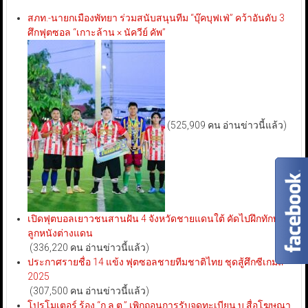
สภท.-นายกเมืองพัทยา ร่วมสนับสนุนทีม “บุ๊คบุฟเฟ่” คว้าอันดับ 3
ศึกฟุตซอล “เกาะล้าน × นัควีย์ คัพ”
(525,909 คน อ่านข่าวนี้แล้ว)
เปิดฟุตบอลเยาวชนสานฝัน 4 จังหวัดชายแดนใต้ คัดไปฝึกทักษะ
ลูกหนังต่างแดน
(336,220 คน อ่านข่าวนี้แล้ว)
ประกาศรายชื่อ 14 แข้ง ฟุตซอลชายทีมชาติไทย ชุดสู้ศึกซีเกมส์
2025
(307,500 คน อ่านข่าวนี้แล้ว)
โปรโมเตอร์ ร้อง “ก.ล.ต.” เพิกถอนการรับจดทะเบียน บ.สื่อโฆษณา