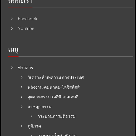
ติดต่อเรา
Facebook
Youtube
เมนู
ข่าวสาร
วิเคราะห์ บทความ ต่างประเทศ
พลังงาน-คมนาคม-โลจิสติกส์
อุตสาหกรรม-เออีซี-เอสเอมอี
อาชญากรรม
กระบวนการยุติธรรม
ภูมิภาค
เกษตรยุคใหม่-ภูมิภาค