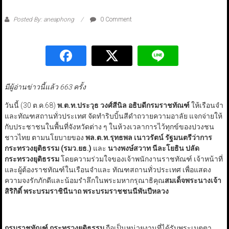
Posted By: aneaphong
0 Comment
มีผู้อ่านข่าวนี้แล้ว 663 ครั้ง
วันนี้ (30 ต.ค.68)
พ.ต.ท.ประวุธ วงศ์สีนิล อธิบดีกรมราชทัณฑ์
ให้เรือนจำ
และทัณฑสถานทั่วประเทศ จัดทำริบบิ้นสีดำถวายความอาลัย แจกจ่ายให้
กับประชาชนในพื้นที่จังหวัดต่าง ๆ ในห้วงเวลาการไว้ทุกข์ของปวงชน
ชาวไทย ตามนโยบายของ
พล.ต.ท.รุทธพล เนาวรัตน์ รัฐมนตรีว่าการ
กระทรวงยุติธรรม (รมว.ยธ.)
และ
นางพงษ์สวาท นีละโยธิน ปลัด
กระทรวงยุติธรรม
โดยความร่วมใจของเจ้าพนักงานราชทัณฑ์ เจ้าหน้าที่
และผู้ต้องราชทัณฑ์ในเรือนจำและ ทัณฑสถานทั่วประเทศ เพื่อแสดง
ความจงรักภักดีและน้อมรำลึกในพระมหากรุณาธิคุณ
สมเด็จพระนางเจ้า
สิริกิติ์ พระบรมราชินีนาถ พระบรมราชชนนีพันปีหลวง
กรมราชทัณฑ์ กระทรวงยุติธรรม
ถือเป็นหน่วยงานที่ได้รับพระเมตตา