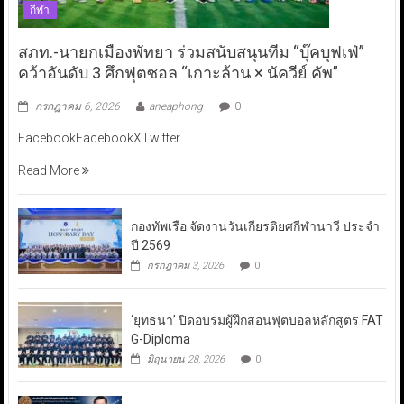
กีฬา
สภท.-นายกเมืองพัทยา ร่วมสนับสนุนทีม “บุ๊คบุฟเฟ่”
คว้าอันดับ 3 ศึกฟุตซอล “เกาะล้าน × นัควีย์ คัพ”
กรกฎาคม 6, 2026
aneaphong
0
FacebookFacebookXTwitter
Read More
กองทัพเรือ จัดงานวันเกียรติยศกีฬานาวี ประจำ
ปี 2569
กรกฎาคม 3, 2026
0
‘ยุทธนา’ ปิดอบรมผู้ฝึกสอนฟุตบอลหลักสูตร FAT
G-Diploma
มิถุนายน 28, 2026
0