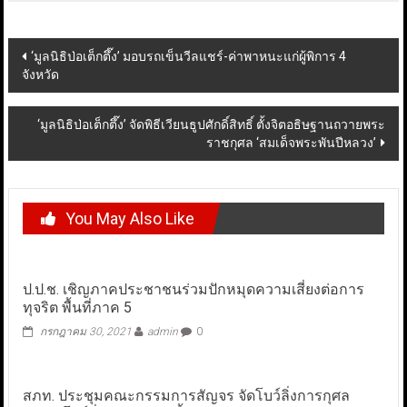
Post
‘มูลนิธิป่อเต็กตึ๊ง’ มอบรถเข็นวีลแชร์-ค่าพาหนะแก่ผู้พิการ 4
จังหวัด
navigation
‘มูลนิธิป่อเต็กตึ๊ง’ จัดพิธีเวียนธูปศักดิ์สิทธิ์ ตั้งจิตอธิษฐานถวายพระ
ราชกุศล ‘สมเด็จพระพันปีหลวง’
You May Also Like
ป.ป.ช. เชิญภาคประชาชนร่วมปักหมุดความเสี่ยงต่อการ
ทุจริต พื้นที่ภาค 5
กรกฎาคม 30, 2021
admin
0
สภท. ประชุมคณะกรรมการสัญจร จัดโบว์ลิ่งการกุศล​