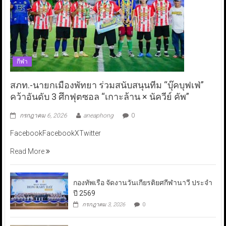
กีฬา
สภท.-นายกเมืองพัทยา ร่วมสนับสนุนทีม “บุ๊คบุฟเฟ่”
คว้าอันดับ 3 ศึกฟุตซอล “เกาะล้าน × นัควีย์ คัพ”
กรกฎาคม 6, 2026
aneaphong
0
FacebookFacebookXTwitter
Read More
กองทัพเรือ จัดงานวันเกียรติยศกีฬานาวี ประจำ
ปี 2569
กรกฎาคม 3, 2026
0