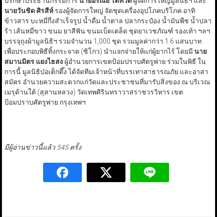
ปรึกษาประธานกรรมการ
นายอรัณย์ โตทวด
ผู้จัดการใหญ่มูลนิธิฯ และ
นายวันชิด ศิรสีห์
รองผู้จัดการใหญ่ จัดชุดเครื่องอุปโภคบริโภค อาทิ
ข้าวสาร บะหมี่กึ่งสำเร็จรูป น้ำดื่ม น้ำตาล ปลากระป๋อง น้ำมันพืช น้ำปลา
ร้า เส้นหมี่ขาว ขนม ยาสีฟัน ขนมเบ็ดเตล็ด ชุดยาเวชภัณฑ์ รองเท้า ฯลฯ
บรรจุถุงผ้ามูลนิธิฯ รวมจำนวน 1,000 ชุด รวมมูลค่ากว่า 1.6 แสนบาท
เพื่อประกอบพิธีทิ้งกระจาด (ซิโกว) นำแจกจ่ายให้แก่ผู้ยากไร้ โดยมี
นาย
สมานมิตร แยงไธสง
ผู้อำนวยการเขตป้อมปราบศัตรูพ่าย ร่วมในพิธี ใน
การนี้ มูลนิธิป่อเต็กตึ๊ง ได้จัดทีมเจ้าหน้าที่บรรเทาสาธารณภัย และอาสา
สมัคร อำนวยความสะดวกแก่วัดและประชาชนที่มารับสิ่งของ ณ บริเวณ
เมรุด้านใต้ (สุสานหลวง) วัดเทพศิรินทราวาสราชวรวิหาร เขต
ป้อมปราบศัตรูพ่าย กรุงเทพฯ
มีผู้อ่านข่าวนี้แล้ว 545 ครั้ง