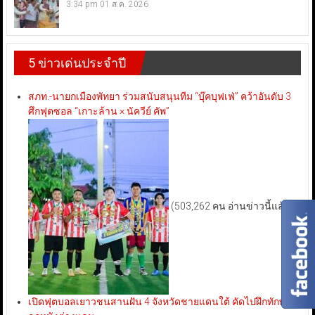
3:34 pm
01 ส.ค. 2026
5 ข่าวเด่นประจำปี
สภท.-นายกเมืองพัทยา ร่วมสนับสนุนทีม “บุ๊คบุฟเฟ่” คว้าอันดับ 3
ศึกฟุตซอล “เกาะล้าน × นัควีย์ คัพ”
(503,262 คน อ่านข่าวนี้แล้ว)
เปิดฟุตบอลเยาวชนสานฝัน 4 จังหวัดชายแดนใต้ คัดไปฝึกทักษะ