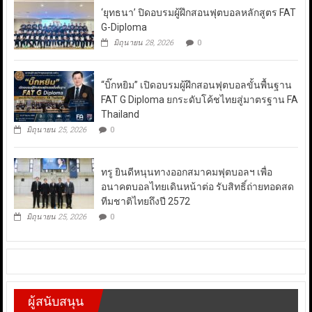
‘ยุทธนา’ ปิดอบรมผู้ฝึกสอนฟุตบอลหลักสูตร FAT
G-Diploma
มิถุนายน 28, 2026
0
“บิ๊กหยิม” เปิดอบรมผู้ฝึกสอนฟุตบอลขั้นพื้นฐาน
FAT G Diploma ยกระดับโค้ชไทยสู่มาตรฐาน FA
Thailand
มิถุนายน 25, 2026
0
ทรู ยินดีหนุนทางออกสมาคมฟุตบอลฯ เพื่อ
อนาคตบอลไทยเดินหน้าต่อ รับสิทธิ์ถ่ายทอดสด
ทีมชาติไทยถึงปี 2572
มิถุนายน 25, 2026
0
ผู้สนับสนุน