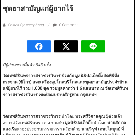
ชุดยาสามัญแก่ผู้ยากไร้
Posted By: aneaphong
0 Comment
มีผู้อ่านข่าวนี้แล้ว 545 ครั้ง
วัดเทพศิรินทราวาสราชวรวิหาร ร่วมกับ มูลนิธิป่อเต็กตึ๊ง จัดพิธีทิ้ง
กระจาด (ซิโกว) แจกเครื่องอุปโภคบริโภคและชุดยาสามัญประจำบ้าน
แก่ผู้ยากไร้ รวม
1,
000
ชุด รวมมูลค่ากว่า 1.6 แสนบาท
ณ วัดเทพศิรินท
ราวาสราชวรวิหาร เขตป้อมปราบศัตรูพ่าย กรุงเทพฯ
วัดเทพศิรินทราวาสราชวรวิหาร
นำโดย
พระศรีวิศาลคุณ
ผู้ช่วยเจ้า
อาวาสวัดเทพศิรินทราวาส ร่วมกับ
มูลนิธิป่อเต็กตึ๊ง
นำโดย
นายสัก กอ
แสงเรือง
รองประธานกรรมการฯ พร้อมด้วย
นายวิรุฬ เตชะไพบูลย์
ที่