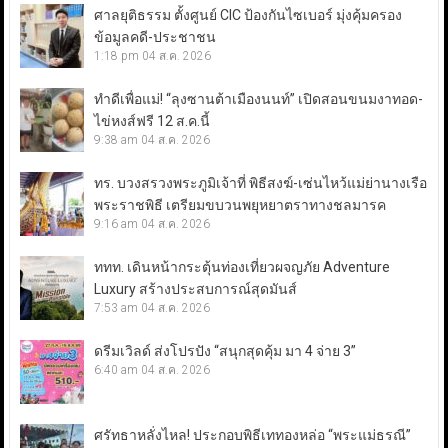
ศาลยุติธรรม ตั้งศูนย์ CIC ป้องกันไซเบอร์ มุ่งคุ้มครอง
ข้อมูลคดี-ประชาชน
1:18 pm
04 ส.ค. 2026
ทำดีเพื่อแม่! “ลุงซานต้าเมืองนนท์” เปิดสอนขนมงาทอด-
ไข่หงส์ฟรี 12 ส.ค.นี้
9:38 am
04 ส.ค. 2026
ทร. บวงสรวงพระภูมิเจ้าที่ พิธีสงฆ์-เซ่นไหว้แม่ย่านางเรือ
พระราชพิธี เตรียมขบวนพยุหยาตราทางชลมารค
9:16 am
04 ส.ค. 2026
ททท. เดินหน้ากระตุ้นท่องเที่ยวผจญภัย Adventure
Luxury สร้างประสบการณ์สุดมันส์
7:53 am
04 ส.ค. 2026
ดรีมเวิลด์ ส่งโปรปัง “สนุกสุดคุ้ม มา 4 จ่าย 3”
6:40 am
04 ส.ค. 2026
ศรัทธาหลั่งไหล! ประกอบพิธีเททองหล่อ “พระแม่ธรณี”