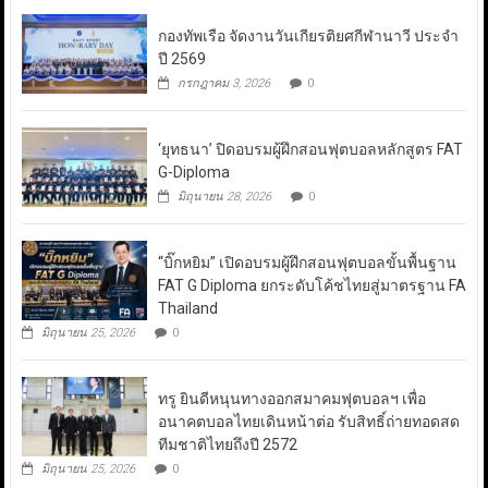
กองทัพเรือ จัดงานวันเกียรติยศกีฬานาวี ประจำ
ปี 2569
กรกฎาคม 3, 2026
0
‘ยุทธนา’ ปิดอบรมผู้ฝึกสอนฟุตบอลหลักสูตร FAT
G-Diploma
มิถุนายน 28, 2026
0
“บิ๊กหยิม” เปิดอบรมผู้ฝึกสอนฟุตบอลขั้นพื้นฐาน
FAT G Diploma ยกระดับโค้ชไทยสู่มาตรฐาน FA
Thailand
มิถุนายน 25, 2026
0
ทรู ยินดีหนุนทางออกสมาคมฟุตบอลฯ เพื่อ
อนาคตบอลไทยเดินหน้าต่อ รับสิทธิ์ถ่ายทอดสด
ทีมชาติไทยถึงปี 2572
มิถุนายน 25, 2026
0