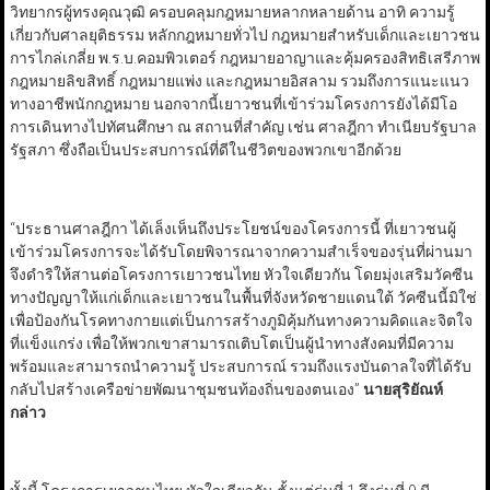
วิทยากรผู้ทรงคุณวุฒิ ครอบคลุมกฎหมายหลากหลายด้าน อาทิ ความรู้
เกี่ยวกับศาลยุติธรรม หลักกฎหมายทั่วไป กฎหมายสำหรับเด็กและเยาวชน
การไกล่เกลี่ย พ.ร.บ.คอมพิวเตอร์ กฎหมายอาญาและคุ้มครองสิทธิเสรีภาพ
กฎหมายลิขสิทธิ์ กฎหมายแพ่ง และกฎหมายอิสลาม รวมถึงการแนะแนว
ทางอาชีพนักกฎหมาย นอกจากนี้เยาวชนที่เข้าร่วมโครงการยังได้มีโอ
การเดินทางไปทัศนศึกษา ณ สถานที่สำคัญ เช่น ศาลฎีกา ทำเนียบรัฐบาล
รัฐสภา ซึ่งถือเป็นประสบการณ์ที่ดีในชีวิตของพวกเขาอีกด้วย
“ประธานศาลฎีกา ได้เล็งเห็นถึงประโยชน์ของโครงการนี้ ที่เยาวชนผู้
เข้าร่วมโครงการจะได้รับโดยพิจารณาจากความสำเร็จของรุ่นที่ผ่านมา
จึงดำริให้สานต่อโครงการเยาวชนไทย หัวใจเดียวกัน โดยมุ่งเสริมวัคซีน
ทางปัญญาให้แก่เด็กและเยาวชนในพื้นที่จังหวัดชายแดนใต้ วัคซีนนี้มิใช่
เพื่อป้องกันโรคทางกายแต่เป็นการสร้างภูมิคุ้มกันทางความคิดและจิตใจ
ที่แข็งแกร่ง เพื่อให้พวกเขาสามารถเติบโตเป็นผู้นำทางสังคมที่มีความ
พร้อมและสามารถนำความรู้ ประสบการณ์ รวมถึงแรงบันดาลใจที่ได้รับ
กลับไปสร้างเครือข่ายพัฒนาชุมชนท้องถิ่นของตนเอง”
นายสุริยัณห์
กล่าว