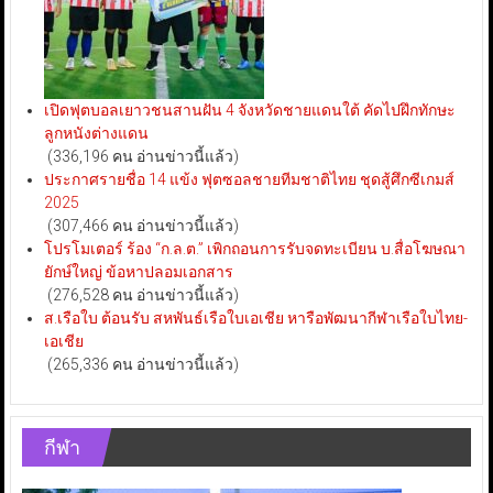
เปิดฟุตบอลเยาวชนสานฝัน 4 จังหวัดชายแดนใต้ คัดไปฝึกทักษะ
ลูกหนังต่างแดน
(336,196 คน อ่านข่าวนี้แล้ว)
ประกาศรายชื่อ 14 แข้ง ฟุตซอลชายทีมชาติไทย ชุดสู้ศึกซีเกมส์
2025
(307,466 คน อ่านข่าวนี้แล้ว)
โปรโมเตอร์ ร้อง “ก.ล.ต.” เพิกถอนการรับจดทะเบียน บ.สื่อโฆษณา
ยักษ์ใหญ่ ข้อหาปลอมเอกสาร
(276,528 คน อ่านข่าวนี้แล้ว)
ส.เรือใบ ต้อนรับ สหพันธ์เรือใบเอเชีย หารือพัฒนากีฬาเรือใบไทย-
เอเชีย
(265,336 คน อ่านข่าวนี้แล้ว)
กีฬา