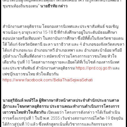
เติบโตเป็นผู้ใหญ่ที่ดีและมีคุณภาพในสังคมนำความรู้ที่ได้กลับไปพัฒนา
ชุมชนท้องถิ่นของตน”
นายธีรทัย กล่าว
สำนักงานศาลยุติธรรม โดยกองสารนิเทศและประชาสัมพันธ์ ขอเชิญ
ชวนน้อง ๆ อายุระหว่าง
15-18 ปี ที่กำลังศึกษาอยู่ในระดับมัธยมศึกษา
ตอนปลายหรือเทียบเท่า ในสถาบันการศึกษา ซึ่งมีที่ตั้งในจังหวัดชายแดน
ใต้ ได้แก่ จังหวัดปัตตานี ยะลา นราธิวาส และ 4 อำเภอของจังหวัดสงขลา
ได้แก่ อำเภอจะนะ อำเภอนาทวี อำเภอเทพา และ อำเภอสะบ้าย้อย หรือมี
ภูมิลำเนาในพื้นที่ดังกล่าว สมัครเข้าร่วมโครงการเยาวชนไทย หัวใจ
เดียวกัน รุ่นที่ 10 โดยสามารถดูรายละเอียดได้ที่เว็บไซต์ กองสารนิเทศ
และประชาสัมพันธ์ สำนักงานศาลยุติธรรม
https://iprd.coj.go.th
และ
เฟซบุ๊กเยาวชนไทย หัวใจเดียวกัน
https://www.facebook.com/BeliaThaiSejiwaSehati
นายสุริยัณห์ หงษ์วิไล ผู้พิพากษาหัวหน้าศาลประจำสำนักประธานศาล
ฎีกาและโฆษกศาลยุติธรรม ประธานคณะทำงานดำเนินการโครงการ
เยาวชนไทยหัวใจเดียวกัน
เปิดเผยว่า โครงการดังกล่าว ฯได้เริ่มดำเนิน
การครั้งแรกรุ่นที่ 1 ในปี พ.ศ. 2555 เว้นช่วงสถานการณ์โควิด-19 ปัจจุบัน
ได้ก้าวสู่รุ่นที่ 10 แล้ว ซึ่งหลักสูตรเน้นทั้งวิชาการและกิจกรรมจาก