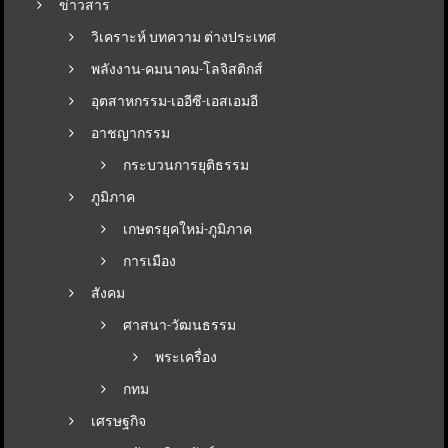
ข่าวสาร
วิเคราะห์ บทความ ต่างประเทศ
พลังงาน-คมนาคม-โลจิสติกส์
อุตสาหกรรม-เออีซี-เอสเอมอี
อาชญากรรม
กระบวนการยุติธรรม
ภูมิภาค
เกษตรยุคใหม่-ภูมิภาค
การเมือง
สังคม
ศาสนา-วัฒนธรรม
พระเครื่อง
กทม
เศรษฐกิจ