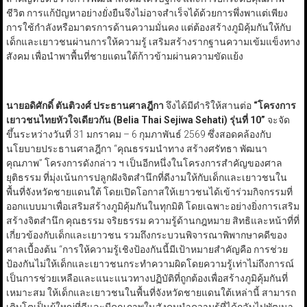
ชีวิต การแก้ปัญหาอย่างยั่งยืนจึงไม่อาจสำเร็จได้ด้วยการพึ่งพาแต่เพียง
การใช้กำลังหรือมาตรการด้านความมั่นคง แต่ต้องสร้างภูมิคุ้มกันให้กับ
เด็กและเยาวชนผ่านการให้ความรู้ เสริมสร้างรากฐานความเข้มแข็งทาง
สังคม เพื่อนำพาพื้นที่ชายแดนใต้ก้าวข้ามผ่านความขัดแย้ง
นายอดิศักดิ์ ตันติวงศ์ ประธานศาลฎีกา
จึงได้มีดำริให้สานต่อ
“
โครงการ
เยาวชนไทยหัวใจเดียวกัน (Belia Thai Sejiwa Sehati
)
รุ่นที่ 10
”
จะจัด
ขึ้นระหว่างวันที่ 31 มกราคม – 6 กุมภาพันธ์ 2569 ซึ่งสอดคล้องกับ
นโยบายประธานศาลฎีกา “คุณธรรมนำทาง สร้างศรัทธา พัฒนา
คุณภาพ” โครงการดังกล่าว ฯ เป็นอีกหนึ่งในโครงการสำคัญของศาล
ยุติธรรม ที่มุ่งเน้นการปลูกฝังจิตสำนึกที่ดีงามให้กับเด็กและเยาวชนใน
พื้นที่จังหวัดชายแดนใต้ โดยเปิดโอกาสให้เยาวชนได้เข้าร่วมกิจกรรมที่
ออกแบบมาเพื่อเสริมสร้างภูมิคุ้มกันในทุกมิติ โดยเฉพาะอย่างยิ่งการเสริม
สร้างจิตสำนึก คุณธรรม จริยธรรม ความรู้ด้านกฎหมาย สิทธิและหน้าที่ที่
เกี่ยวข้องกับเด็กและเยาวชน รวมถึงกระบวนพิจารณาพิพากษาคดีของ
ศาลเบื้องต้น “การให้ความรู้เชิงป้องกันนี้มีเป้าหมายสำคัญคือ การช่วย
ป้องกันไม่ให้เด็กและเยาวชนกระทำความผิดโดยความรู้เท่าไม่ถึงการณ์
เป็นการช่วยเหลือและแนะแนวทางปฏิบัติที่ถูกต้องเพื่อสร้างภูมิคุ้มกันที่
เหมาะสม ให้เด็กและเยาวชนในพื้นที่จังหวัดชายแดนใต้เหล่านี้ สามารถ