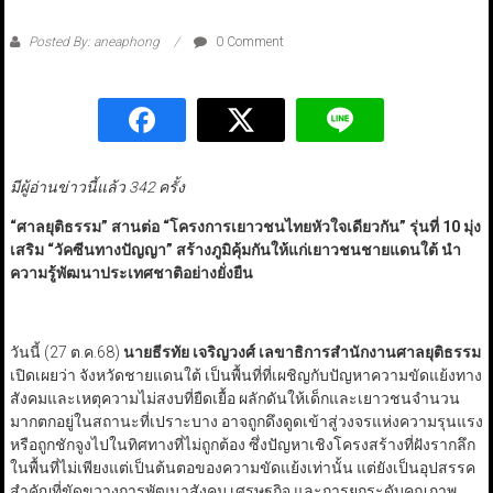
Posted By: aneaphong
0 Comment
มีผู้อ่านข่าวนี้แล้ว 342 ครั้ง
“
ศาลยุติธรรม
”
สานต่อ
“
โครงการเยาวชนไทยหัวใจเดียวกัน
”
รุ่นที่ 10 มุ่ง
เสริม
“
วัคซีนทางปัญญา
”
สร้างภูมิคุ้มกันให้แก่เยาวชนชายแดนใต้ นำ
ความรู้พัฒนาประเทศชาติอย่างยั่งยืน
วันนี้ (27 ต.ค.68)
นายธีรทัย เจริญวงศ์ เลขาธิการสำนักงานศาลยุติธรรม
เปิดเผยว่า จังหวัดชายแดนใต้ เป็นพื้นที่ที่เผชิญกับปัญหาความขัดแย้งทาง
สังคมและเหตุความไม่สงบที่ยืดเยื้อ ผลักดันให้เด็กและเยาวชนจำนวน
มากตกอยู่ในสถานะที่เปราะบาง อาจถูกดึงดูดเข้าสู่วงจรแห่งความรุนแรง
หรือถูกชักจูงไปในทิศทางที่ไม่ถูกต้อง ซึ่งปัญหาเชิงโครงสร้างที่ฝังรากลึก
ในพื้นที่ไม่เพียงแต่เป็นต้นตอของความขัดแย้งเท่านั้น แต่ยังเป็นอุปสรรค
สำคัญที่ขัดขวางการพัฒนาสังคม เศรษฐกิจ และการยกระดับคุณภาพ