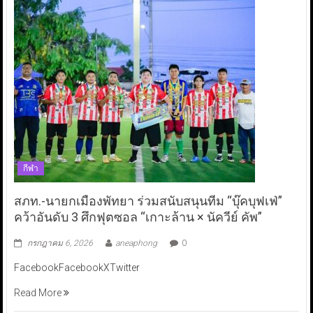
กีฬา
สภท.-นายกเมืองพัทยา ร่วมสนับสนุนทีม “บุ๊คบุฟเฟ่”
คว้าอันดับ 3 ศึกฟุตซอล “เกาะล้าน × นัควีย์ คัพ”
กรกฎาคม 6, 2026
aneaphong
0
FacebookFacebookXTwitter
Read More