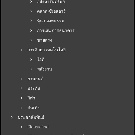
อสังหาริมทรัพย์
ตลาด-ซีเอสอาร์
หุ้น-กองทุนรวม
การเงิน การธนาคาร
ขายตรง
การศึกษา เทคโนโลยี
ไอที
พลังงาน
ยานยนต์
ประกัน
กีฬา
บันเทิง
ประชาสัมพันธ์
Classicfind