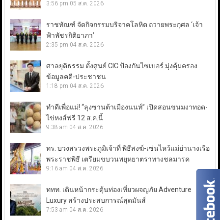
3:56 pm
05 ส.ค. 2026
ราชทัณฑ์ จัดกิจกรรมบริจาคโลหิต ถวายพระกุศล ‘เจ้า
ฟ้าพัชรกิติยาภา’
2:35 pm
04 ส.ค. 2026
ศาลยุติธรรม ตั้งศูนย์ CIC ป้องกันไซเบอร์ มุ่งคุ้มครอง
ข้อมูลคดี-ประชาชน
1:18 pm
04 ส.ค. 2026
ทำดีเพื่อแม่! “ลุงซานต้าเมืองนนท์” เปิดสอนขนมงาทอด-
ไข่หงส์ฟรี 12 ส.ค.นี้
9:38 am
04 ส.ค. 2026
ทร. บวงสรวงพระภูมิเจ้าที่ พิธีสงฆ์-เซ่นไหว้แม่ย่านางเรือ
พระราชพิธี เตรียมขบวนพยุหยาตราทางชลมารค
9:16 am
04 ส.ค. 2026
ททท. เดินหน้ากระตุ้นท่องเที่ยวผจญภัย Adventure
Luxury สร้างประสบการณ์สุดมันส์
7:53 am
04 ส.ค. 2026