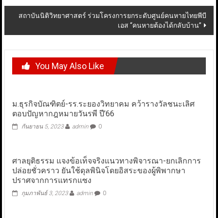
สถาบันนิติวิทยาศาสตร์ ร่วมโครงการยกระดับศูนย์คนหายไทยพีบี
เอส “คนหายต้องได้กลับบ้าน”
You May Also Like
ม.ธุรกิจบัณฑิตย์-รร.ระยองวิทยาคม คว้ารางวัลชนะเลิศ
ตอบปัญหากฎหมายวันรพี ปี’66
กันยายน 5, 2023
admin
0
ศาลยุติธรรม แจงข้อเท็จจริงแนวทางพิจารณา-ยกเลิกการ
ปล่อยชั่วคราว ยันใช้ดุลพินิจโดยอิสระของผู้พิพากษา
ปราศจากการแทรกแซง
กุมภาพันธ์ 3, 2023
admin
0