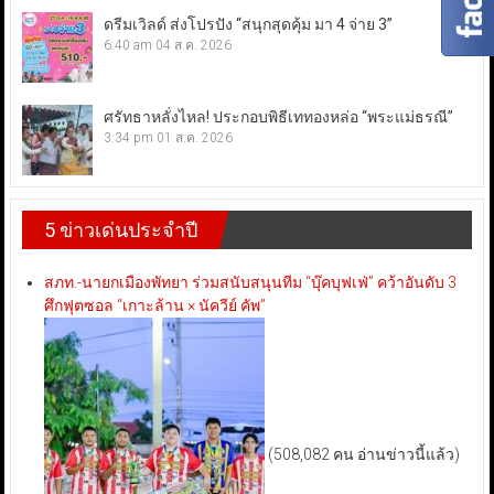
ดรีมเวิลด์ ส่งโปรปัง “สนุกสุดคุ้ม มา 4 จ่าย 3”
6:40 am
04 ส.ค. 2026
ศรัทธาหลั่งไหล! ประกอบพิธีเททองหล่อ “พระแม่ธรณี”
3:34 pm
01 ส.ค. 2026
5 ข่าวเด่นประจำปี
สภท.-นายกเมืองพัทยา ร่วมสนับสนุนทีม “บุ๊คบุฟเฟ่” คว้าอันดับ 3
ศึกฟุตซอล “เกาะล้าน × นัควีย์ คัพ”
(508,082 คน อ่านข่าวนี้แล้ว)