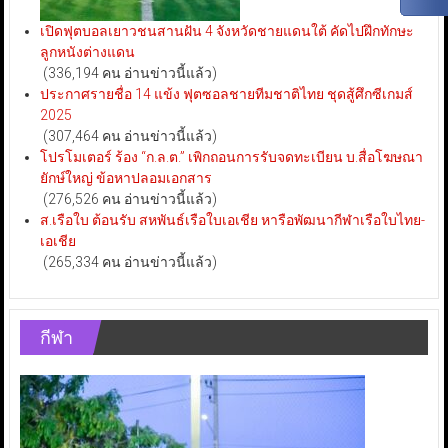
เปิดฟุตบอลเยาวชนสานฝัน 4 จังหวัดชายแดนใต้ คัดไปฝึกทักษะ
ลูกหนังต่างแดน
(336,194 คน อ่านข่าวนี้แล้ว)
ประกาศรายชื่อ 14 แข้ง ฟุตซอลชายทีมชาติไทย ชุดสู้ศึกซีเกมส์
2025
(307,464 คน อ่านข่าวนี้แล้ว)
โปรโมเตอร์ ร้อง “ก.ล.ต.” เพิกถอนการรับจดทะเบียน บ.สื่อโฆษณา
ยักษ์ใหญ่ ข้อหาปลอมเอกสาร
(276,526 คน อ่านข่าวนี้แล้ว)
ส.เรือใบ ต้อนรับ สหพันธ์เรือใบเอเชีย หารือพัฒนากีฬาเรือใบไทย-
เอเชีย
(265,334 คน อ่านข่าวนี้แล้ว)
กีฬา