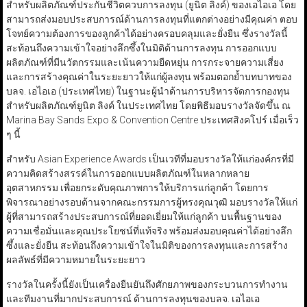
สำหรับผลิตภัณฑ์ประกันชีวิตควบการลงทุน (ยูนิต ลิงค์) ของเอไอเอ โดย
สามารถส่งมอบประสบการณ์ด้านการลงทุนที่แตกต่างอย่างมีคุณค่า ตอบ
โจทย์ความต้องการของลูกค้าได้อย่างครอบคลุมและยั่งยืน ซึ่งรางวัลนี้
สะท้อนถึงความเข้าใจอย่างลึกซึ้งในมิติด้านการลงทุน การออกแบบ
ผลิตภัณฑ์ที่มีนวัตกรรมและเน้นความยืดหยุ่น การกระจายความเสี่ยง
และการสร้างคุณค่าในระยะยาวให้แก่ผู้ลงทุน พร้อมตอกย้ำบทบาทของ
บลจ. เอไอเอ (ประเทศไทย) ในฐานะผู้นำด้านการบริหารจัดการกองทุน
สำหรับผลิตภัณฑ์ยูนิต ลิงค์ ในประเทศไทย โดยพิธีมอบรางวัลจัดขึ้น ณ
Marina Bay Sands Expo & Convention Centre ประเทศสิงคโปร์ เมื่อเร็ว
ๆ นี้
สำหรับ Asian Experience Awards เป็นเวทีที่มอบรางวัลให้แก่องค์กรที่มี
ความคิดสร้างสรรค์ในการออกแบบผลิตภัณฑ์ในหลากหลาย
อุตสาหกรรม เพื่อยกระดับคุณภาพการให้บริการแก่ลูกค้า โดยการ
พิจารณาอย่างรอบด้านจากคณะกรรมการผู้ทรงคุณวุฒิ มอบรางวัลให้แก่
ผู้ที่สามารถสร้างประสบการณ์ที่ยอดเยี่ยมให้แก่ลูกค้า บนพื้นฐานของ
ความเชื่อมั่นและคุณประโยชน์ที่แท้จริง พร้อมส่งมอบคุณค่าได้อย่างลึก
ซึ้งและยั่งยืน สะท้อนถึงความเข้าใจในมิติของการลงทุนและการสร้าง
ผลลัพธ์ที่มีความหมายในระยะยาว
รางวัลในครั้งนี้ยังเป็นเครื่องยืนยันถึงศักยภาพของกระบวนการทำงาน
และทีมงานที่มากประสบการณ์ ด้านการลงทุนของบลจ. เอไอเอ