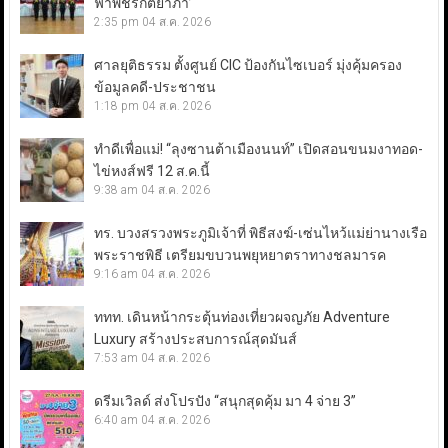
ฟ้าพัชรกิติยาภา’
2:35 pm
04 ส.ค. 2026
ศาลยุติธรรม ตั้งศูนย์ CIC ป้องกันไซเบอร์ มุ่งคุ้มครอง
ข้อมูลคดี-ประชาชน
1:18 pm
04 ส.ค. 2026
ทำดีเพื่อแม่! “ลุงซานต้าเมืองนนท์” เปิดสอนขนมงาทอด-
ไข่หงส์ฟรี 12 ส.ค.นี้
9:38 am
04 ส.ค. 2026
ทร. บวงสรวงพระภูมิเจ้าที่ พิธีสงฆ์-เซ่นไหว้แม่ย่านางเรือ
พระราชพิธี เตรียมขบวนพยุหยาตราทางชลมารค
9:16 am
04 ส.ค. 2026
ททท. เดินหน้ากระตุ้นท่องเที่ยวผจญภัย Adventure
Luxury สร้างประสบการณ์สุดมันส์
7:53 am
04 ส.ค. 2026
ดรีมเวิลด์ ส่งโปรปัง “สนุกสุดคุ้ม มา 4 จ่าย 3”
6:40 am
04 ส.ค. 2026