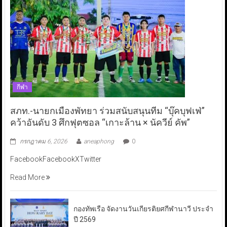
กีฬา
สภท.-นายกเมืองพัทยา ร่วมสนับสนุนทีม “บุ๊คบุฟเฟ่”
คว้าอันดับ 3 ศึกฟุตซอล “เกาะล้าน × นัควีย์ คัพ”
กรกฎาคม 6, 2026
aneaphong
0
FacebookFacebookXTwitter
Read More
กองทัพเรือ จัดงานวันเกียรติยศกีฬานาวี ประจำ
ปี 2569