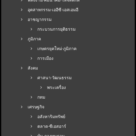
อุตสาหกรรม-เออีซี-เอสเอมอี
อาชญากรรม
กระบวนการยุติธรรม
ภูมิภาค
เกษตรยุคใหม่-ภูมิภาค
การเมือง
สังคม
ศาสนา-วัฒนธรรม
พระเครื่อง
กทม
เศรษฐกิจ
อสังหาริมทรัพย์
ตลาด-ซีเอสอาร์
หุ้น-กองทุนรวม