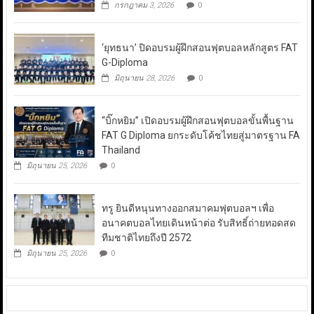
กรกฎาคม 3, 2026
0
‘ยุทธนา’ ปิดอบรมผู้ฝึกสอนฟุตบอลหลักสูตร FAT
G-Diploma
มิถุนายน 28, 2026
0
“บิ๊กหยิม” เปิดอบรมผู้ฝึกสอนฟุตบอลขั้นพื้นฐาน
FAT G Diploma ยกระดับโค้ชไทยสู่มาตรฐาน FA
Thailand
มิถุนายน 25, 2026
0
ทรู ยินดีหนุนทางออกสมาคมฟุตบอลฯ เพื่อ
อนาคตบอลไทยเดินหน้าต่อ รับสิทธิ์ถ่ายทอดสด
ทีมชาติไทยถึงปี 2572
มิถุนายน 25, 2026
0