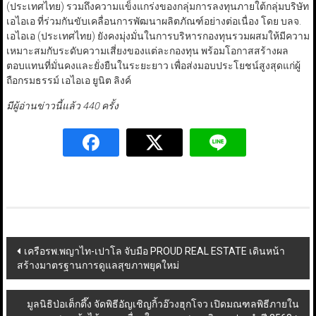
(ประเทศไทย) รวมถึงความแข็งแกร่งของกลุ่มการลงทุนภายใต้กลุ่มบริษัท
เอไอเอ ที่ร่วมกันขับเคลื่อนการพัฒนาผลิตภัณฑ์อย่างต่อเนื่อง โดย บลจ.
เอไอเอ (ประเทศไทย) ยังคงมุ่งมั่นในการบริหารกองทุนรวมผสมให้มีความ
เหมาะสมกับระดับความเสี่ยงของแต่ละกองทุน พร้อมโอกาสสร้างผล
ตอบแทนที่มั่นคงและยั่งยืนในระยะยาว เพื่อส่งมอบประโยชน์สูงสุดแก่ผู้
ถือกรมธรรม์ เอไอเอ ยูนิต ลิงค์
มีผู้อ่านข่าวนี้แล้ว 440 ครั้ง
Post
เครือรพ.พญาไท-เปาโล จับมือ PROUD REAL ESTATE เดินหน้า
สร้างมาตรฐานการดูแลสุขภาพยุคใหม่
navigation
มูลนิธิป่อเต็กตึ๊ง จัดพิธีอัญเชิญกิ้วอ๊วงฮุกโจว เปิดมณฑลพิธีภายใน