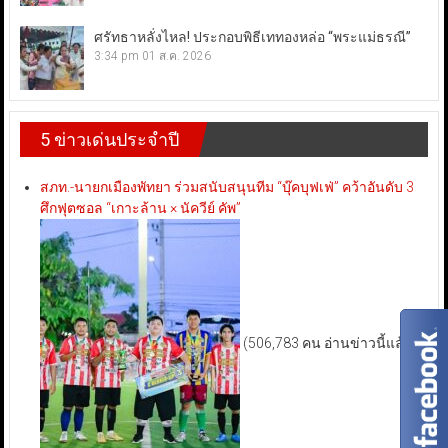
ศรัทธาหลั่งไหล! ประกอบพิธีเททองหล่อ “พระแม่ธรณี”
3:34 pm
01 ส.ค. 2026
5 ข่าวเด่นประจำปี
สภท.-นายกเมืองพัทยา ร่วมสนับสนุนทีม “บุ๊คบุฟเฟ่” คว้าอันดับ 3
ศึกฟุตซอล “เกาะล้าน × นัควีย์ คัพ”
(506,783 คน อ่านข่าวนี้แล้ว)