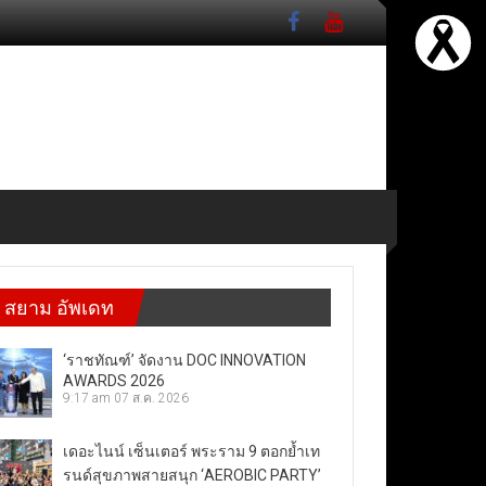
สยาม อัพเดท
‘ราชทัณฑ์’ จัดงาน DOC INNOVATION
AWARDS 2026
9:17 am
07 ส.ค. 2026
เดอะไนน์ เซ็นเตอร์ พระราม 9 ตอกย้ำเท
รนด์สุขภาพสายสนุก ‘AEROBIC PARTY’