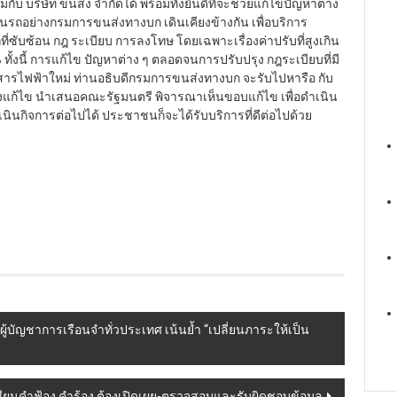
กับ บริษัท ขนส่ง จำกัดได้ พร้อมทั้งยินดีที่จะช่วยแก้ไขปัญหาต่าง
ดินรถอย่างกรมการขนส่งทางบก เดินเคียงข้างกัน เพื่อบริการ
ับซ้อน กฎ ระเบียบ การลงโทษ โดยเฉพาะเรื่องค่าปรับที่สูงเกิน
้งนี้ การแก้ไข ปัญหาต่าง ๆ ตลอดจนการปรับปรุง กฎระเบียบที่มี
สารไฟฟ้าใหม่ ท่านอธิบดีกรมการขนส่งทางบก จะรับไปหารือ กับ
างแก้ไข นำเสนอคณะรัฐมนตรี พิจารณาเห็นขอบแก้ไข เพื่อดำเนิน
นกิจการต่อไปได้ ประชาชนก็จะได้รับบริการที่ดีต่อไปด้วย
้บัญชาการเรือนจำทั่วประเทศ เน้นย้ำ “เปลี่ยนภาระให้เป็น
เขียนคำฟ้อง คำร้อง ต้องเปิดเผย-ตรวจสอบและรับผิดชอบข้อมูล