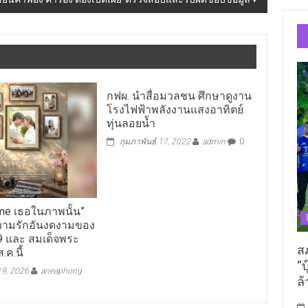
กฟผ. นำสื่อมวลชน ศึกษาดูงาน
โรงไฟฟ้าพลังงานแสงอาทิตย์
ทุ่นลอยน้ำ
กุมภาพันธ์ 17, 2022
admin
0
ame เธอในภาพนั้น”
วามรักอันงดงามของ
9 และ สมเด็จพระ
ส
.ค.นี้
“บ
9, 2026
aneaphong
ล้