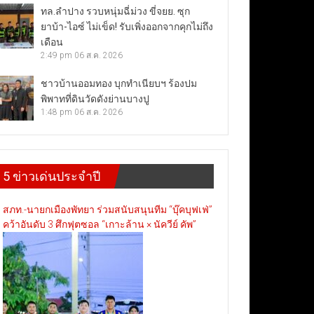
ทล.ลำปาง รวบหนุ่มฉี่ม่วง ขี่จยย. ซุก
ยาบ้า-ไอซ์ ไม่เข็ด! รับเพิ่งออกจากคุกไม่ถึง
เดือน
2:49 pm
06 ส.ค. 2026
ชาวบ้านออมทอง บุกทำเนียบฯ ร้องปม
พิพาทที่ดินวัดดังย่านบางปู
1:48 pm
06 ส.ค. 2026
5 ข่าวเด่นประจำปี
สภท.-นายกเมืองพัทยา ร่วมสนับสนุนทีม “บุ๊คบุฟเฟ่”
คว้าอันดับ 3 ศึกฟุตซอล “เกาะล้าน × นัควีย์ คัพ”