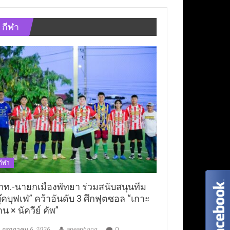
กีฬา
กีฬา
ภท.-นายกเมืองพัทยา ร่วมสนับสนุนทีม
ุ๊คบุฟเฟ่” คว้าอันดับ 3 ศึกฟุตซอล “เกาะ
าน × นัควีย์ คัพ”
กรกฎาคม 6, 2026
aneaphong
0