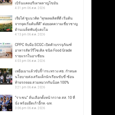
เบิร์นแคลอรีเผาผลาญไขมัน
4:31 pm
06 ส.ค. 2026
เจียไต๋ ชูแนวคิด “ทุกผลผลิตที่ดี เริ่มต้น
จากจุดเริ่มต้นที่ดี” ต่อยอดความเชี่ยวชาญ
ด้านเมล็ดพันธุ์แตงโม
4:13 pm
06 ส.ค. 2026
CPPC จับมือ SCGC เปิดตัวบรรจุภัณฑ์
อาหารสัตว์รีไซเคิล ชนิด Food Grade
รายแรกในอาเซียน
4:03 pm
06 ส.ค. 2026
เหยื่อเมาแล้วขับจี้ ! กระทรวง ศธ. กำหนด
นโยบายส่งเสริมเด็กนักเรียนขับขี่-ซ้อน
ท้ายรถจยย.สวมหมวกกันน็อค 100%
3:21 pm
06 ส.ค. 2026
“ราเชน” ลั่นเลือกตั้งหน้ากวาด สส. 10 ที่
นั่ง พร้อมยึดเก้าอี้กห.-มท.
3:06 pm
06 ส.ค. 2026