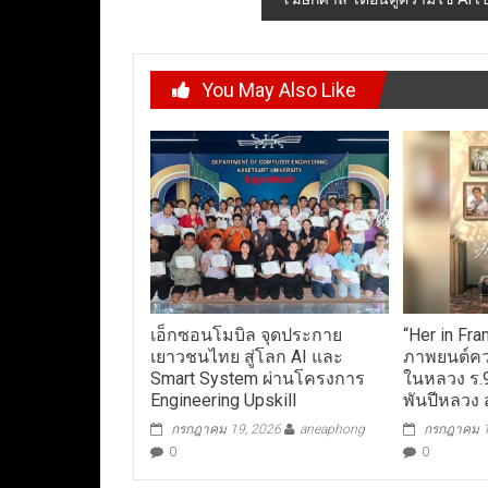
You May Also Like
เอ็กซอนโมบิล จุดประกาย
“Her in Fr
เยาวชนไทย สู่โลก AI และ
ภาพยนต์ค
Smart System ผ่านโครงการ
ในหลวง ร.
Engineering Upskill
พันปีหลวง ส
กรกฎาคม 19, 2026
aneaphong
กรกฎาคม 1
0
0