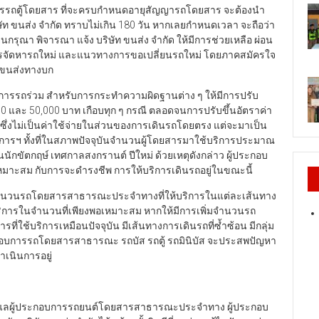
บการรถตู้โดยสาร ที่จะครบกำหนดอายุสัญญารถโดยสาร จะต้องนำ
ัท ขนส่ง จำกัด ทราบไม่เกิน 180 วัน หากเลยกำหนดเวลา จะถือว่า
กรุณา พิจารณา แจ้ง บริษัท ขนส่ง จำกัด ให้มีการช่วยเหลือ ผ่อน
รจัดหารถใหม่ และแนวทางการขอเปลี่ยนรถใหม่ โดยภาคสมัครใจ
ขนส่งทางบก
กอบการรถร่วม สำหรับการกระทำความผิดฐานต่าง ๆ ให้มีการปรับ
0 และ 50,000 บาท เกือบทุก ๆ กรณี ตลอดจนการปรับขึ้นอัตราค่า
่า ซึ่งไม่เป็นค่าใช้จ่ายในส่วนของการเดินรถโดยตรง แต่จะมาเป็น
อบการฯ ทั้งที่ในสภาพปัจจุบันจำนวนผู้โดยสารมาใช้บริการประมาณ
ักขัตกฤษ์ เทศกาลสงกรานต์ ปีใหม่ ด้วยเหตุดังกล่าว ผู้ประกอบ
ม่เหมาะสม กับการจะดำรงชีพ การให้บริการเดินรถอยู่ในขณะนี้
ำนวนรถโดยสารสาธารณะประจำทางที่ให้บริการในแต่ละเส้นทาง
ริการในจำนวนที่เพียงพอเหมาะสม หากให้มีการเพิ่มจำนวนรถ
ี่ใช้บริการเหมือนปัจจุบัน มีเส้นทางการเดินรถที่ซ้ำซ้อน มีกลุ่ม
ระกอบการรถโดยสารสาธารณะ รถบัส รถตู้ รถมินิบัส จะประสพปัญหา
เนินการอยู่
ดูแลผู้ประกอบการรถยนต์โดยสารสาธารณะประจำทาง ผู้ประกอบ