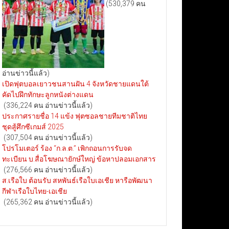
(530,379 คน
อ่านข่าวนี้แล้ว)
เปิดฟุตบอลเยาวชนสานฝัน 4 จังหวัดชายแดนใต้
คัดไปฝึกทักษะลูกหนังต่างแดน
(336,224 คน อ่านข่าวนี้แล้ว)
ประกาศรายชื่อ 14 แข้ง ฟุตซอลชายทีมชาติไทย
ชุดสู้ศึกซีเกมส์ 2025
(307,504 คน อ่านข่าวนี้แล้ว)
โปรโมเตอร์ ร้อง “ก.ล.ต.” เพิกถอนการรับจด
ทะเบียน บ.สื่อโฆษณายักษ์ใหญ่ ข้อหาปลอมเอกสาร
(276,566 คน อ่านข่าวนี้แล้ว)
ส.เรือใบ ต้อนรับ สหพันธ์เรือใบเอเชีย หารือพัฒนา
กีฬาเรือใบไทย-เอเชีย
(265,362 คน อ่านข่าวนี้แล้ว)