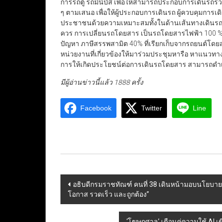
การรถตู้ รถมินิบัส เพื่อให้สามารถประกอบการเดินรถร่วม
ๆ ตามเสนอ เพื่อให้ผู้ประกอบการเดินรถ ผู้ควบคุมการเ
ประชาชนด้วยความเหมาะสมทั้งในด้านเส้นทางเดินรถที่ซ
ควร การเปลี่ยนรถโดยสาร เป็นรถโดยสารไฟฟ้า 100 % ทั
ปัญหา ภาษีสรรพสามิต 40% ที่เรียกเก็บจากรถยนต์โดย
หน่วยงานที่เกี่ยวข้องให้มาร่วมประชุมหารือ หาแนวท
การให้เกิดประโยชน์ต่อการเดินรถโดยสาร สามารถดำเนิ
มีผู้อ่านข่าวนี้แล้ว 1888 ครั้ง
Facebook
Twitter
Line
Post
อธิบดีกรมราชทัณฑ์ คนที่ 38 เดินหน้ามอบนโยบายผู
โอกาส รวดเร็ว และถูกต้อง”
navigation
‘โฆษกศาล’ เตือนคู่ความใช้ AI 