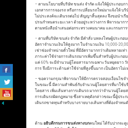
– ตามนโยบายที่บริษัท ขนส่ง จำกัด แจ้งให้ผู้ประกอ
เอกสารการจองรถ หรือการเปลี่ยนรถใหม่มาแจ้งให้ บริษ
ไม่ประสงค์จะเดินรถต่อไป สัญญาสิ้นสุดลง จึงขอนำเรียน
ปรนกำหนดระยะเวลา ด้วยอยู่ระหว่างการ พิจารณากา
ตามหนังสือนำเสนอต่อกระทรวงคมนาคม และกรมการ
– ตามที่บริษัท ขนส่ง จำกัด มีคำสั่ง บทลงโทษผู้ประ
อัตราจำนวนเงินให้สูงมาก ในจำนวนเงิน 10,000-20,00
เช่าช่องจำหน่ายตั๋วใหม่ ที่มีอัตรามากกว่าเดิมหลายเท
ภาระค่าใช้จ่ายการเดินรถมากเพิ่มขึ้นสำหรับผู้ประก
แค่ 60% จะมีจำนวนผู้โดยสารมากเฉพาะวันหยุดยาว วันน
การ จึงมีภาระด้านค่าใช้จ่ายที่สูงขึ้นมาก เป็นอัตราไ
– ขอความกรุณาพิจารณาให้มีการตรวจสอบเงื่อนไขจ
ในขณะนี้ มีความสำพันธ์กับจำนวนผู้โดยสารที่มาใช้บ
โดยสาร เพิ่มเส้นทางการเดินรถ มากกว่าจำนวนผู้โดยสารท
การเดินรถผิดกฎหมาย ซึ่งสาเหตุดังกล่าวขณะนี้ผู้ป
เดินรถขาดทุนสำหรับบางรายบางเส้นทางที่ต้องจำทนดำ
ด้าน
อธิบดีกรมการขนส่งทางบก
คนใหม่ ได้รับปากจะ