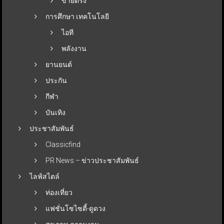
ขายตรง
การศึกษา เทคโนโลยี
ไอที
พลังงาน
ยานยนต์
ประกัน
กีฬา
บันเทิง
ประชาสัมพันธ์
Classicfind
PR News – ข่าวประชาสัมพันธ์
ไลฟ์สไตล์
ท่องเที่ยว
แฟชั่นโซไซตี้-ดูดวง