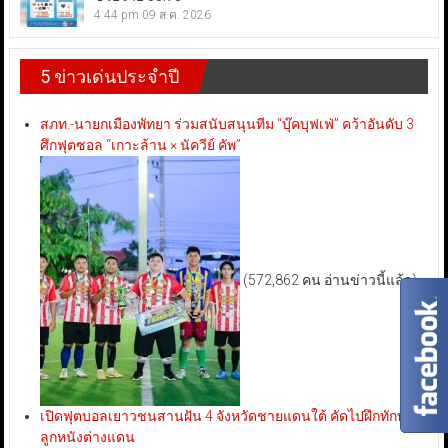
4:44 pm
09 ส.ค. 2026
5 ข่าวเด่นประจำปี
สภท.-นายกเมืองพัทยา ร่วมสนับสนุนทีม “บุ๊คบุฟเฟ่” คว้าอันดับ 3
ศึกฟุตซอล “เกาะล้าน × นัควีย์ คัพ”
(572,862 คน อ่านข่าวนี้แล้ว)
เปิดฟุตบอลเยาวชนสานฝัน 4 จังหวัดชายแดนใต้ คัดไปฝึกทักษะ
ลูกหนังต่างแดน