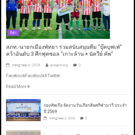
กีฬา
สภท.-นายกเมืองพัทยา ร่วมสนับสนุนทีม “บุ๊คบุฟเฟ่”
คว้าอันดับ 3 ศึกฟุตซอล “เกาะล้าน × นัควีย์ คัพ”
กรกฎาคม 6, 2026
aneaphong
0
FacebookFacebookXTwitter
Read More
กองทัพเรือ จัดงานวันเกียรติยศกีฬานาวี ประจำ
ปี 2569
กรกฎาคม 3, 2026
0