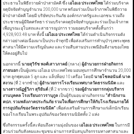
ประธานในพิธีถวายผ้าป่าสามัคคี ซึ่ง
เอไอเอ ประเทศไทย
ได้ร่วมบริจาค
จตุปัจจัยทำบุญจำนวน 200,000 บาท พร้อมร่วมเป็นเจ้าภาพในพิธีถวาย
ผ้าป่าสามัคคี โดยมี บริษัทประกันภัย องค์กรภาครัฐและเอกชน รวมถึง
ประชาชนผู้มีจิตศรัทธา ร่วมบริจาคจตุปัจจัยทำบุญและร่วมเป็นเจ้าภาพ
เพื่อบูรณะอุโบสถและสาธารณูปการ รวมยอดบริจาคทั้งสิ้นกว่า
4,928,903.48 บาท ทั้งนี้
เอไอเอ ประเทศไทย
ได้ร่วมดำเนินกิจกรรมดัง
กล่าวอย่างต่อเนื่องมาเป็นประจำทุกปี เพื่อส่งเสริมการทำนุบำรุงพระพุทธ
ศาสนาให้มีความเจริญมั่นคง และร่วมสืบสานประเพณีอันดีงามของไทย
ให้คงอยู่สืบไป
นอกจากนี้
นายสุวิรัช พงศ์เสาวภาคย์
(กลาง)
ผู้อำนวยการฝ่ายกิจการ
ภายนอก
เป็นผู้แทน เอไอเอ ประเทศไทย มอบทุนการศึกษาจำนวน 20,000
บาท ลูกฟุตบอล 5 ลูก และ แล็ปท็อป 10 เครื่อง โดยมี
นายโชคอนันต์ นาค
สงวน
(ที่ 2 จากซ้าย)
ผู้อำนวยการโรงเรียนเทศบาลวัดธรรมนิมิต
และ
นางสาวณัฏฐ์วิภา สุริยันต์
(ที่ 2 จากขวา)
รองผู้อำนวยการกลุ่มบริหาร
งานบุคคล โรงเรียนถาวรานุกูล
เป็นผู้รับมอบ ผ่านกิจกรรม
“
สำนักงาน
คปภ. รวมพลังภาคประกันภัย รวมใจเพื่อการศึกษาให้กับโรงเรียนภายใต้
การอุปถัมภ์ของวัดธรรมนิมิต
”
เพื่อส่งเสริมด้านการศึกษาแก่เด็กนักเรียน
ของโรงเรียนในพระอุปถัมภ์ของวัดธรรมนิมิตทั้ง 2 แห่ง
ซึ่งกิจกรรมครั้งนี้สะท้อนถึงความมุ่งมั่นของ
เอไอเอ ประเทศไทย
ในการมี
ส่วนร่วมกับสังคมและชุมชน ผ่านการสนับสนุนกิจกรรมทางศาสนาและ