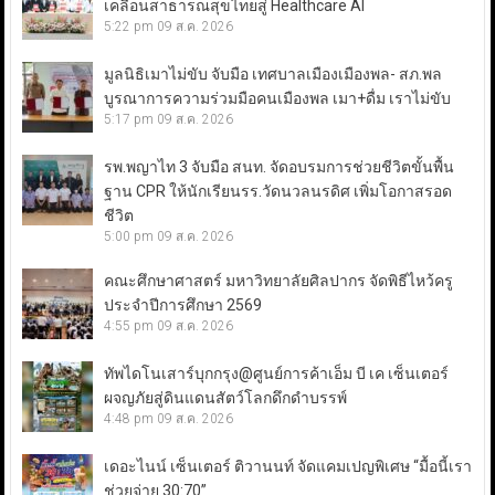
เคลื่อนสาธารณสุขไทยสู่ Healthcare AI
5:22 pm
09 ส.ค. 2026
มูลนิธิเมาไม่ขับ จับมือ เทศบาลเมืองเมืองพล- สภ.พล
บูรณาการความร่วมมือคนเมืองพล เมา+ดื่ม เราไม่ขับ
5:17 pm
09 ส.ค. 2026
รพ.พญาไท 3 จับมือ สนท. จัดอบรมการช่วยชีวิตขั้นพื้น
ฐาน CPR ให้นักเรียนรร.วัดนวลนรดิศ เพิ่มโอกาสรอด
ชีวิต
5:00 pm
09 ส.ค. 2026
คณะศึกษาศาสตร์ มหาวิทยาลัยศิลปากร จัดพิธีไหว้ครู
ประจำปีการศึกษา 2569
4:55 pm
09 ส.ค. 2026
ทัพไดโนเสาร์บุกกรุง@ศูนย์การค้าเอ็ม บี เค เซ็นเตอร์
ผจญภัยสู่ดินแดนสัตว์โลกดึกดำบรรพ์
4:48 pm
09 ส.ค. 2026
เดอะไนน์ เซ็นเตอร์ ติวานนท์ จัดแคมเปญพิเศษ “มื้อนี้เรา
ช่วยจ่าย 30:70”