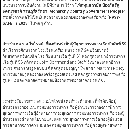
แนวทางการปฏิบัติงานในปีที่ผ่านมา ไว้ว่า
“
เทิดทูนสถาบัน ป้องกันรัฐ
พัฒนาชาติ ราษฎร์ศรัทธา: Monarchy Country Government People”
รวมทั้งกำหนดให้เป็นปีแห่งความปลอดภัยของกองทัพเรือ หรือ
“NAVY-
SAFETY
2025”
ในทุก ๆ ด้าน
สำหรับ
พล.ร.อ.ไพโรจน์ เฟื่องจันทร์ เป็นผู้บัญชาการทหารเรือ ลำดับที่ 59
สำเร็จการศึกษาจาก โรงเรียนเตรียมทหาร รุ่นที่ 24 ปริญญาตรี
วิทยาศาสตร์บัณฑิต โรงเรียนนายเรือ รุ่นที่ 81 หลักสูตรเสนาธิการทหาร
เรือ รุ่นที่ 58 หลักสูตร Joint Command and Staff วิทยาลัยเสนาธิการ
ทหาร สาธารณรัฐฟิลิปปินส์ หลักสูตรปริญญาโท สาขา Maritime Policy
มหาวิทยาลัยวูลลองกอง เครือรัฐออสเตรเลีย หลักสูตรวิทยาลัยการทัพเรือ
รุ่นที่ 42 และ หลักสูตรวิทยาลัยป้องกันราชอาณาจักร รุ่นที่ 63
ระหว่างรับราชการ พล.ร.อ.ไพโรจน์ เคยดำรงตำแหน่งที่สำคัญคือ ผู้
อำนวยการกองแผน กรมยุทธการทหารเรือ ผู้อำนวยการกองการฝึก กรม
ยุทธการทหารเรือ ผู้อำนวยการกองยุทธการ กรมยุทธการทหารเรือ รองผู้
อำนวยการสำนักนโยบายและแผน กรมยุทธการทหารเรือ รองผู้อำนวย
การสำนักกิจการความมั่นคง กรมยุทธการทหารเรือ ผู้ช่วยทูตฝ่ายทหาร