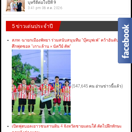
บุหรี่ดีต่อใจปีที่ 9
3:41 pm
08 ส.ค. 2026
5 ข่าวเด่นประจำปี
สภท.-นายกเมืองพัทยา ร่วมสนับสนุนทีม “บุ๊คบุฟเฟ่” คว้าอันดับ 3
ศึกฟุตซอล “เกาะล้าน × นัควีย์ คัพ”
(547,645 คน อ่านข่าวนี้แล้ว)
เปิดฟุตบอลเยาวชนสานฝัน 4 จังหวัดชายแดนใต้ คัดไปฝึกทักษะ