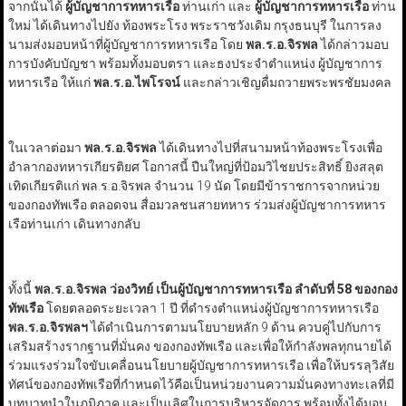
จากนั้นได้
ผู้บัญชาการทหารเรือ
ท่านเก่า และ
ผู้บัญชาการทหารเรือ
ท่าน
ใหม่ ได้เดินทางไปยัง ท้องพระโรง พระราชวังเดิม กรุงธนบุรี ในการลง
นามส่งมอบหน้าที่ผู้บัญชาการทหารเรือ โดย
พล.ร.อ.จิรพล
ได้กล่าวมอบ
การบังคับบัญชา พร้อมทั้งมอบตรา และธงประจำตำแหน่ง ผู้บัญชาการ
ทหารเรือ ให้แก่
พล.ร.อ.ไพโรจน์
และกล่าวเชิญดื่มถวายพระพรชัยมงคล
ในเวลาต่อมา
พล.ร.อ.จิรพล
ได้เดินทางไปที่สนามหน้าท้องพระโรงเพื่อ
อำลากองทหารเกียรติยศ โอกาสนี้ ปืนใหญ่ที่ป้อมวิไชยประสิทธิ์ ยิงสลุต
เทิดเกียรติแก่ พล.ร.อ.จิรพล จำนวน 19 นัด โดยมีข้าราชการจากหน่วย
ของกองทัพเรือ ตลอดจน สื่อมวลชนสายทหาร ร่วมส่งผู้บัญชาการทหาร
เรือท่านเก่า เดินทางกลับ
ทั้งนี้
พล.ร.อ.จิรพล ว่องวิทย์ เป็นผู้บัญชาการทหารเรือ
ลำดับที่
58
ของกอง
ทัพเรือ
โดยตลอดระยะเวลา 1 ปี ที่ดำรงตำแหน่งผู้บัญชาการทหารเรือ
พล.ร.อ.จิรพลฯ
ได้ดำเนินการตามนโยบายหลัก 9 ด้าน ควบคู่ไปกับการ
เสริมสร้างรากฐานที่มั่นคง ของกองทัพเรือ และเพื่อให้กำลังพลทุกนายได้
ร่วมแรงร่วมใจขับเคลื่อนนโยบายผู้บัญชาการทหารเรือ เพื่อให้บรรลุวิสัย
ทัศน์ของกองทัพเรือที่กำหนดไว้คือเป็นหน่วยงานความมั่นคงทางทะเลที่มี
บทบาทนำในภูมิภาค และเป็นเลิศในการบริหารจัดการ พร้อมทั้งได้มอบ