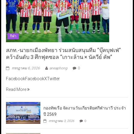
กีฬา
สภท.-นายกเมืองพัทยา ร่วมสนับสนุนทีม “บุ๊คบุฟเฟ่”
คว้าอันดับ 3 ศึกฟุตซอล “เกาะล้าน × นัควีย์ คัพ”
กรกฎาคม 6, 2026
aneaphong
0
FacebookFacebookXTwitter
Read More
กองทัพเรือ จัดงานวันเกียรติยศกีฬานาวี ประจำ
ปี 2569
กรกฎาคม 3, 2026
0