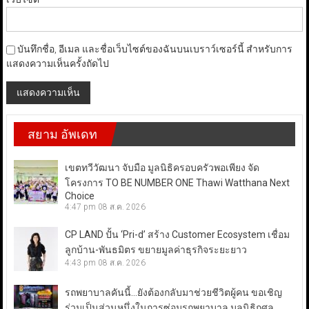
บันทึกชื่อ, อีเมล และชื่อเว็บไซต์ของฉันบนเบราว์เซอร์นี้ สำหรับการ
แสดงความเห็นครั้งถัดไป
สยาม อัพเดท
เขตทวีวัฒนา จับมือ มูลนิธิครอบครัวพอเพียง จัด
โครงการ TO BE NUMBER ONE Thawi Watthana Next
Choice
4:47 pm
08 ส.ค. 2026
CP LAND ปั้น ‘Pri-d’ สร้าง Customer Ecosystem เชื่อม
ลูกบ้าน-พันธมิตร ขยายมูลค่าธุรกิจระยะยาว
4:43 pm
08 ส.ค. 2026
รถพยาบาลคันนี้…ยังต้องกลับมาช่วยชีวิตผู้คน ขอเชิญ
ร่วมเป็นส่วนหนึ่งในการซ่อมรถพยาบาล มูลนิธิกุศล