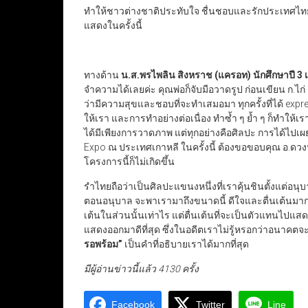
ทำให้ชาวต่างชาติประทับใจ ชื่นชอบและรักประเทศไทยเป็
แสดงในครั้งนี้
ทางด้าน
น.ส.พรไพลิน สิงหราช
(แครอท) นักศึกษาปี
3
เ
จำความได้เลยค่ะ คุณพ่อก็จับมือวาดรูป ก่อนเขียน ก.ไก่ ด
ว่ามีความสุขและชอบที่จะทำเสมอมา ทุกครั้งที่ได้ expr
ให้เรา และการทำอย่างต่อเนื่อง ทำซ้ำ ๆ ย้ำ ๆ ก็ทำให้เรา
ได้มีเพียงการวาดภาพ แต่ทุกอย่างคือศิลปะ การได้ไปเ
Expo ณ ประเทศเกาหลี ในครั้งนี้ ต้องขอขอบคุณ อ.ดวงน
โครงการนี้ก็ไม่เกิดขึ้น
รำไทยถือว่าเป็นศิลปะแขนงหนึ่งที่เราคุ้นชินตั้งแต่อนุ
ตอนอนุบาล จะพาเรามาถึงขนาดนี้ ดีใจและตื่นเต้นมาก ๆ
เต้นในส่วนนั้นเท่าไร แต่ตื่นเต้นที่จะเป็นตัวแทนไปแส
แสดงออกมาดีที่สุด ซึ่งในอดีตเราไม่รู้หรอกว่าอนาคตจะเ
รอพร้อม
”
เป็นคำที่อธิบายเราได้มากที่สุด
มีผู้อ่านข่าวนี้แล้ว 4130 ครั้ง
Facebook
Twitter
Line