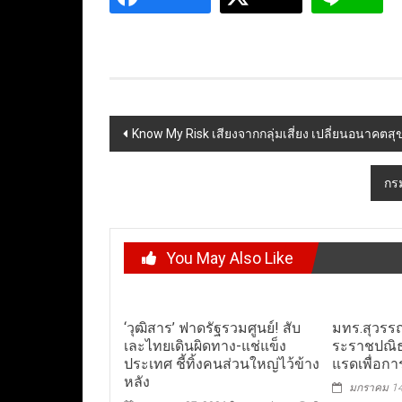
Post
Know My Risk เสียงจากกลุ่มเสี่ยง เปลี่ยนอนาคตสุ
navigation
กร
You May Also Like
‘วุฒิสาร’ ฟาดรัฐรวมศูนย์! สับ
มทร.สุวรร
เละไทยเดินผิดทาง-แช่แข็ง
ระราชปณิธ
ประเทศ ชี้ทิ้งคนส่วนใหญ่ไว้ข้าง
แรดเพื่อการ
หลัง
มกราคม 14