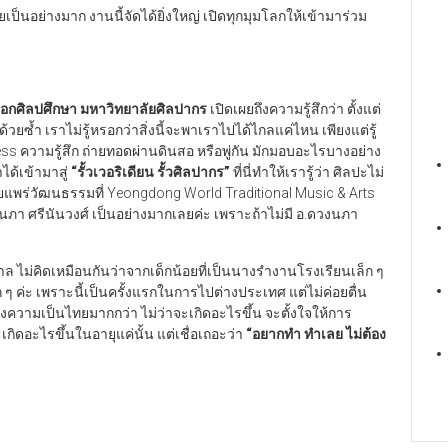
นอย่างมาก งานนี้จัดได้ยิ่งใหญ่ เปิดทุกมุมโลกให้เข้ามาร่วม
อกศิลปศึกษา มหาวิทยาลัยศิลปากร
เปิดเผยถึงความรู้สึกว่า ตั้งแต่
้วยซ้ำ เราไม่รู้หรอกว่าสิ่งนี้จะพาเราไปได้ไกลแค่ไหน เพียงแต่รู้
ess ความรู้สึก ถ่ายทอดผ่านดินสอ หรือพู่กัน มักมอบอะไรบางอย่าง
ได้เข้ามาสู่
“
รั้วเวอริเดียน รั้วศิลปากร
”
ที่นี่ทำให้เรารู้ว่า ศิลปะไม่
ผยแพร่วัฒนธรรมที่ Yeongdong World Traditional Music & Arts
ภา ศรีนันวงศ์ เป็นอย่างมากเลยค่ะ เพราะถ้าไม่มี อ.ดวงนภา
บาล ไม่คิดเหมือนกันว่าจากเด็กน้อยที่เป็นนางรำงานโรงเรียนเล็ก ๆ
 ค่ะ เพราะนี้เป็นครั้งแรกในการไปต่างประเทศ แต่ไม่ค่อยตื่น
ดงความเป็นไทยมากกว่า ไม่ว่าจะเกิดอะไรขึ้น จะตั้งใจให้การ
กิดอะไรขึ้นในอายุแค่นั้น แต่เชื่อเถอะว่า
“
อยากทำ ทำเลย ไม่ต้อง