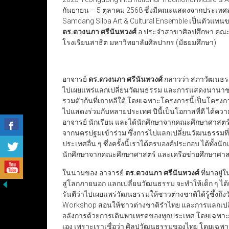
กันยายน – 5 ตุลาคม 2568 ซึ่งมีคณะแสดงจากประเท
Samdang Silpa Art & Cultural Ensemble เป็นตัวแท
ดร.ดวงนภา ศรีนันทวงศ์
อ.ประจำสาขาศิลปศึกษา คณะศ
โรงเรียนสาธิต มหาวิทยาลัยศิลปากร (มัธยมศึกษา)
อาจารย์
ดร.ดวงนภา ศรีนันทวงศ์
กล่าวว่า สภาวัฒนธรร
ไปเผยแพร่แลกเปลี่ยนวัฒนธรรม และการแสดงนานาชาติ
รวมตัวก้นที่เกาหลีใต้ โดยเฉพาะโครงการนี้เป็นโครงการ
ไปแสดงร่วมกับหลายประเทศ ปีนี้เป็นโอกาสที่ดี ได้คว
อาจารย์ นักเรียน และได้นักศึกษาจากคณะศึกษาศาสตร์
จากนครปฐมเข้าร่วม ซึ่งการไปแลกเปลี่ยนวัฒนธรรมที่เ
ประเทศอื่น ๆ ซึ่งครั้งนี้เราได้ครบองค์ประกอบ ได้ทั้ง
นักศึกษาจากคณะศึกษาศาสตร์ และเครือข่ายศึกษาศาส
ในนามของ อาจารย์
ดร.ดวงนภา ศรีนันทวงศ์
ที่มาอยู
สู่โลกภายนอก แลกเปลี่ยนวัฒนธรรม จะทำให้เด็ก ๆ ได้เปิ
รันตีว่าไปเผยแพร่วัฒนธรรมให้ชาวต่างชาติได้รู้ซึ้ง
Workshop สอนให้ชาวต่างชาติรำไทย และการแลกเปลี
อลังการด้วยการเดินพาเหรดของทุกประเทศ โดยเฉพา
เอง เพราะเราเชื่อว่า ศิลปวัฒนธรรมของไทย โดยเฉ