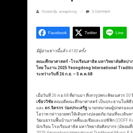
Posted By: aneaphong
0 Comment
Facebook
Twitter
Line
มีผู้อ่านข่าวนี้แล้ว 4130 ครั้ง
คณะศึกษาศาสตร์ -โรงเรียนสาธิต มหาวิทยาลัยศิลปาก
ไทย ในงาน
2025 Yeongdong International Traditi
ระหว่างวันที่
26
ก.ย
.
–
5
ต.ค.68
เมื่อวันที่ 26 ก.ย.68 ที่ผ่านมา ที่เทวรูปพระพิฆเนศว
เขียววิชัย
คณบดีคณะศึกษาศาสตร์ เป็นประธานในพิธีบว
และ
ดร.จิตรกร ว่องประเสริฐ
นายกสมาคมผู้ปกครองและค
โอวาท กล่าวอวยพรให้เดินทางปลอดภัย ก่อนที่จะเดิน
วัฒนธรรมพื้นบ้านภาคพื้นเอเชียและแปซิฟิก (CIOFF K
นักเรียน โรงเรียนสาธิต มหาวิทยาลัยศิลปากร (มัธยม
2025 Yeongdong International Traditional Music & A