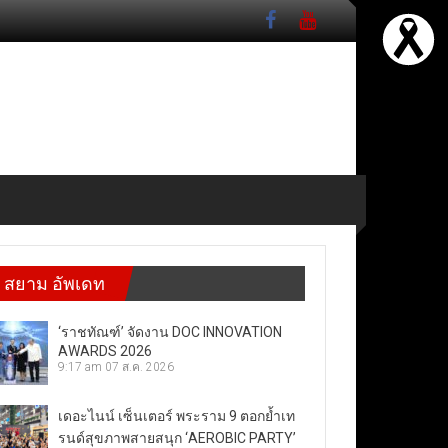
สยาม อัพเดท
‘ราชทัณฑ์’ จัดงาน DOC INNOVATION
AWARDS 2026
9:17 am
07 ส.ค. 2026
เดอะไนน์ เซ็นเตอร์ พระราม 9 ตอกย้ำเท
รนด์สุขภาพสายสนุก ‘AEROBIC PARTY’