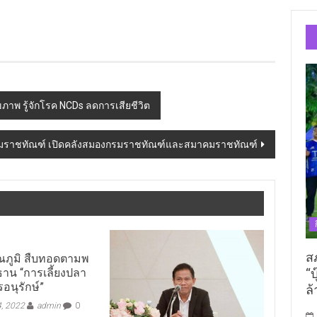
ขภาพ รู้จักโรค NCDs ลดการเสียชีวิต
มราชทัณฑ์ เปิดคลังสมองกรมราชทัณฑ์และสมาคมราชทัณฑ์
ส
ณภูมิ สืบทอดตามพ
“บ
าน “การเลี้ยงปลา
อนุรักษ์”
ล้
, 2022
admin
0