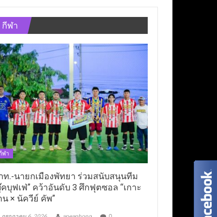
กีฬา
กีฬา
ภท.-นายกเมืองพัทยา ร่วมสนับสนุนทีม
ุ๊คบุฟเฟ่” คว้าอันดับ 3 ศึกฟุตซอล “เกาะ
าน × นัควีย์ คัพ”
กรกฎาคม 6, 2026
aneaphong
0