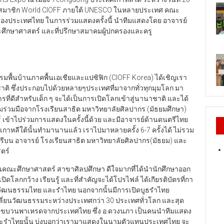
ศสมาชิก World CIOFF ภายใต้ UNESCO ในหลายประเทศ คณะ
นของประเทศไทย ในการร่วมแสดงครั้งนี้ นำทีมแสดงโดย อาจารย์
ึกษาศาสตร์ และที่ปรึกษาสมาคมผู้ปกครองและครู
มพื้นบ้านภาคพื้นเอเชียและแปซิฟิก (CIOFF Korea) ได้เชิญเรา
 ซึ่งประกอบไปด้วยหลายๆประเทศที่มาจากทั่วทุกมุมโลก มา
ที่ดีสำหรับเด็ก ๆ จะได้เป็นการเปิดโลกเข้าสู่นานาชาติ และได้
ามร่วมมือจากโรงเรียนสาธิต มหาวิทยาลัยศิลปากร (มัธยมศึกษา)
 เข้าไปร่วมการแสดงในครั้งนี้ด้วย และมีอาจารย์ด้านดนตรีไทย
กาหลีใต้นั้นทำมานานแล้ว เราไปมาหลายครั้ง 6-7 ครั้งได้ ไม่รวม
นักเรีบน อาจารย์ โรงเรียนสาธิต มหาวิทยาลัยศิลปากร(มัธยม) และ
ตร์
่ในคณะศึกษาศาสตร์ สาขาศิลปศึกษา ดีใจมากที่ได้นำนักศึกษาออก
ดโลกกว้าง เรียนรู้ และที่สำคัญจะได้โปรไฟล์ ได้เกียรติบัตรที่กา
ถึงวัฒนธรรมไทย และรำไทย นอกจากนั้นมีการเปิดบูธรำไทย
่ยนวัฒนธรรมระหว่างประเทศกว่า 30 ประเทศทั่วโลก และสุด
ะขบวนพาเหรดจากประเทศไทย ซึ่ง อ.ดวงนภา เป็นคนนำทีมแสดง
พาะรำไทยนั้น บ่งบอกว่าเรามาแสดงในนามตัวแทนประเทศไทย จะ