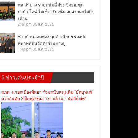
ทล.ลำปาง รวบหนุ่มฉี่ม่วง ขี่จยย. ซุก
ยาบ้า-ไอซ์ ไม่เข็ด! รับเพิ่งออกจากคุกไม่ถึง
เดือน
2:49 pm
06 ส.ค. 2026
ชาวบ้านออมทอง บุกทำเนียบฯ ร้องปม
พิพาทที่ดินวัดดังย่านบางปู
1:48 pm
06 ส.ค. 2026
5 ข่าวเด่นประจำปี
สภท.-นายกเมืองพัทยา ร่วมสนับสนุนทีม “บุ๊คบุฟเฟ่”
คว้าอันดับ 3 ศึกฟุตซอล “เกาะล้าน × นัควีย์ คัพ”