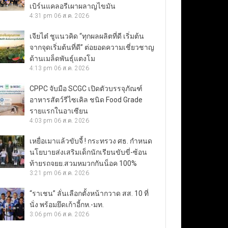
เบิร์นแคลอรีเผาผลาญไขมัน
4:31 pm
06 ส.ค. 2026
เจียไต๋ ชูแนวคิด “ทุกผลผลิตที่ดี เริ่มต้น
จากจุดเริ่มต้นที่ดี” ต่อยอดความเชี่ยวชาญ
ด้านเมล็ดพันธุ์แตงโม
4:13 pm
06 ส.ค. 2026
CPPC จับมือ SCGC เปิดตัวบรรจุภัณฑ์
อาหารสัตว์รีไซเคิล ชนิด Food Grade
รายแรกในอาเซียน
4:03 pm
06 ส.ค. 2026
เหยื่อเมาแล้วขับจี้ ! กระทรวง ศธ. กำหนด
นโยบายส่งเสริมเด็กนักเรียนขับขี่-ซ้อน
ท้ายรถจยย.สวมหมวกกันน็อค 100%
3:21 pm
06 ส.ค. 2026
“ราเชน” ลั่นเลือกตั้งหน้ากวาด สส. 10 ที่
นั่ง พร้อมยึดเก้าอี้กห.-มท.
3:06 pm
06 ส.ค. 2026