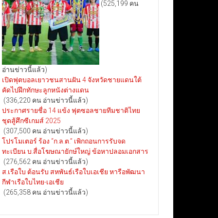
(525,199 คน
อ่านข่าวนี้แล้ว)
เปิดฟุตบอลเยาวชนสานฝัน 4 จังหวัดชายแดนใต้
คัดไปฝึกทักษะลูกหนังต่างแดน
(336,220 คน อ่านข่าวนี้แล้ว)
ประกาศรายชื่อ 14 แข้ง ฟุตซอลชายทีมชาติไทย
ชุดสู้ศึกซีเกมส์ 2025
(307,500 คน อ่านข่าวนี้แล้ว)
โปรโมเตอร์ ร้อง “ก.ล.ต.” เพิกถอนการรับจด
ทะเบียน บ.สื่อโฆษณายักษ์ใหญ่ ข้อหาปลอมเอกสาร
(276,562 คน อ่านข่าวนี้แล้ว)
ส.เรือใบ ต้อนรับ สหพันธ์เรือใบเอเชีย หารือพัฒนา
กีฬาเรือใบไทย-เอเชีย
(265,358 คน อ่านข่าวนี้แล้ว)