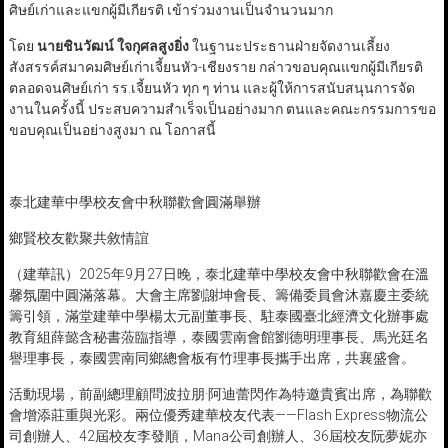
ศิษย์เก่าและแขกผู้มีเกียรติ เข้าร่วมงานเป็นจำนวนมาก
โดย
นายชินวัฒน์​ ใจกุศลสูงยิ่ง
​ ​ในฐานะประธานฝ่ายจัดงาน​เลี้ยง
สังสรรค์สมาคมศิษย์เก่าเจี้ยนหัว-เชียงราย​ กล่าวขอบคุณแขกผู้มีเกียรติ
ตลอดจนศิษย์เก่า​ รร.เจี้ยนหัว ​ทุก ๆ ท่าน​ และผู้ให้การสนับสนุนการจัด
งานในครั้งนี้​ ประสบความสำเร็จเป็นอย่างมาก​ ตนและคณะกรรมการขอ
ขอบคุณเป็นอย่างสูงมา​ ณ โอกาสนี้
泰北建華中學校友會中秋聯歡會圓滿舉辦
鄉賢校友歡聚共敘情誼
（建華訊）2025年9月27日晚，泰北建華中學校友會中秋聯歡會在溫
馨氛圍中圓滿落幕。大會主席劉謝坤會長、籌備委員會沐嘉慶主委統
籌引領，滿堂建華中學楊太元副董事長、駐泰國臺北經濟文化辦事處
教育組薛懿含秘書蒞臨指導，泰國雲南會館劉德明理事長、馬光廷名
譽理事長，泰國雲南同鄉總會板有竹理事長攜手出席，共襄盛會。
活動現場，前副總理顧問波拉朋·阿迪蕾閃作為特邀貴賓出席，為聯歡
會增添莊重與光彩。兩位優秀建華校友代表——Flash Express物流公
司創辦人、42屆校友李發順，Mana公司創辦人、36屆校友阮夢妮亦