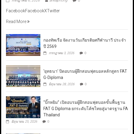
กรกฎาคม 6, 2026
aneaphong
0
FacebookFacebookXTwitter
Read More
กองทัพเรือ จัดงานวันเกียรติยศกีฬานาวี ประจำ
ปี 2569
กรกฎาคม 3, 2026
0
‘ยุทธนา’ ปิดอบรมผู้ฝึกสอนฟุตบอลหลักสูตร FAT
G-Diploma
มิถุนายน 28, 2026
0
“บิ๊กหยิม” เปิดอบรมผู้ฝึกสอนฟุตบอลขั้นพื้นฐาน
FAT G Diploma ยกระดับโค้ชไทยสู่มาตรฐาน FA
Thailand
มิถุนายน 25, 2026
0