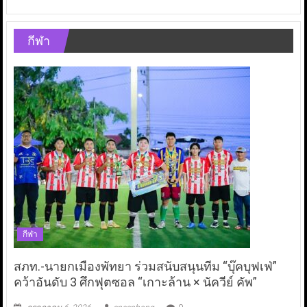
กีฬา
กีฬา
สภท.-นายกเมืองพัทยา ร่วมสนับสนุนทีม “บุ๊คบุฟเฟ่”
คว้าอันดับ 3 ศึกฟุตซอล “เกาะล้าน × นัควีย์ คัพ”