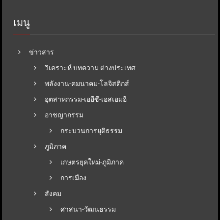
เมนู
ข่าวสาร
วิเคราะห์ บทความ ต่างประเทศ
พลังงาน-คมนาคม-โลจิสติกส์
อุตสาหกรรม-เออีซี-เอสเอมอี
อาชญากรรม
กระบวนการยุติธรรม
ภูมิภาค
เกษตรยุคใหม่-ภูมิภาค
การเมือง
สังคม
ศาสนา-วัฒนธรรม