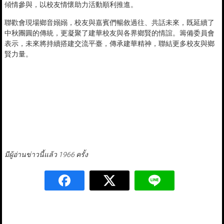
傾情參與，以校友情懷助力活動順利推進。
聯歡會現場鄉音嫋嫋，校友與嘉賓們暢敘過往、共話未來，既延續了
中秋團圓的傳統，更凝聚了建華校友與各界鄉賢的情誼。籌備委員會
表示，未來將持續搭建交流平臺，傳承建華精神，聯結更多校友與鄉
賢力量。
มีผู้อ่านข่าวนี้แล้ว 1966 ครั้ง