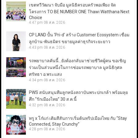
เขตทวีวัฒนา จับมือ มูลนิธิครอบครัวพอเพียง จัด
โครงการ TO BE NUMBER ONE Thawi Watthana Next
Choice
4:47 pm
08 ส.ค. 2026
CP LAND ปั้น ‘Pri-d’ สร้าง Customer Ecosystem เชื่อม
ลูกบ้าน-พันธมิตร ขยายมูลค่าธุรกิจระยะยาว
4:43 pm
08 ส.ค. 2026
รถพยาบาลคันนี้…ยังต้องกลับมาช่วยชีวิตผู้คน ขอเชิญ
ร่วมเป็นส่วนหนึ่งในการซ่อมรถพยาบาล มูลนิธิกุศล
ศรัทธา อ.พระแสง
4:34 pm
08 ส.ค. 2026
PWS สนับสนุนทีมลูกหนังสถาบันพระปกเกล้า พร้อมลุย
ศึก “รักเมืองไทย” 30 ส.ค.นี้
4:32 pm
08 ส.ค. 2026
ทรู x โก๋แก่ เติมสีสันการเริ่มต้นทริปเมืองไทย กับ “Stay
Connected, Stay Crunchy”
4:28 pm
08 ส.ค. 2026