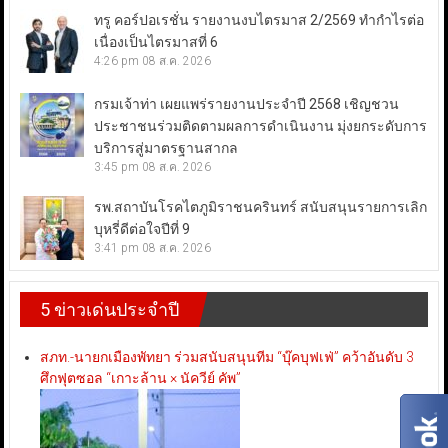
ทรู คอร์ปอเรชั่น รายงานงบไตรมาส 2/2569 ทำกำไรต่อ
เนื่องเป็นไตรมาสที่ 6
4:26 pm
08 ส.ค. 2026
กรมเจ้าท่า เผยแพร่รายงานประจำปี 2568 เชิญชวน
ประชาชนร่วมติดตามผลการดำเนินงาน มุ่งยกระดับการ
บริการสู่มาตรฐานสากล
3:45 pm
08 ส.ค. 2026
รพ.สถาบันโรคไตภูมิราชนครินทร์ สนับสนุนรายการเลิก
บุหรี่ดีต่อใจปีที่ 9
3:41 pm
08 ส.ค. 2026
5 ข่าวเด่นประจำปี
สภท.-นายกเมืองพัทยา ร่วมสนับสนุนทีม “บุ๊คบุฟเฟ่” คว้าอันดับ 3
ศึกฟุตซอล “เกาะล้าน × นัควีย์ คัพ”