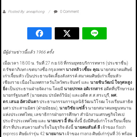
Posted By: aneaphong
0 Comment
มีผู้อ่านข่าวนี้แล้ว 1966 ครั้ง
เมื่อเวลา 18.00 น. วันที่ 27​​ ก.ย.68 ที่กรมยุทธบริการทหาร (ประชาชื่น)​
ถ.รัชดาภิเษก​ เขตบางซื่อ กรุงเทพฯ​
นางหลิว เซี้ยะ คุณ
นายกสมาคมศิษย์
เก่าเจี้ยนหัว เป็นประธาน​จัดเลี้ยงสังสรรค์​ สมาคมศิษย์เก่าเจี้ยนหัว-
เชียงราย เนื่องในเทศกาลวันไหว้พระจันทร์​ และ
นายชินวัฒน์ ใจกุศลสูง
ยิ่ง
เป็นประธานฝ่ายจัดงาน ​โดยมี​
นายปรพล อดิเรกสาร
อดีตที่ปรึกษารอง
นายกรัฐมนตรี (นายดอน ปรมัตถ์วินัย)​ และอดีต ส.ส.สระบุรี,
ผศ.
ดร.เสนอ อัศวมันตา
ประธานกรรมการมูลนิธิวัฒนวิโรฒ โรงเรียนสาธิต
มศว.ประสานมิตร (ฝ่ายมัธยม),
นายวิชัย แซ่ลิ้ว
นายกสมาคมหยูนหนาน
แห่งประเทศไทย, เลขาธิการฝ่ายการศึกษา สำนักงานเศรษฐกิจไทเป
ประจำประเทศไทย และ
นายแชว อี้ หัน
ทั้งนี้ ยังมี​ศิษย์เก่า​โรงเรียน​เจี้ยน
หัว​ฯ​ ที่ประสบความสำเร็จในธุรกิจ​ ดังนี้​
นายคมสันต์ ลี
เจ้าของ flash
express ศิษย์เก่ารุ่น 42
นายมานา
เจ้าของ mana ศิษย์เก่ารุ่น​ที่​ 36​ พร้อม