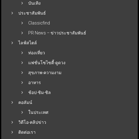
บันเทิง
ประชาสัมพันธ์
Classicfind
PR News – ข่าวประชาสัมพันธ์
ไลฟ์สไตล์
ท่องเที่ยว
แฟชั่นโซไซตี้-ดูดวง
สุขภาพ-ความงาม
อาหาร
ช้อป-ชิม-ชิล
คอลัมน์
ในประเทศ
วิดีโอ-คลิปข่าว
ติดต่อเรา