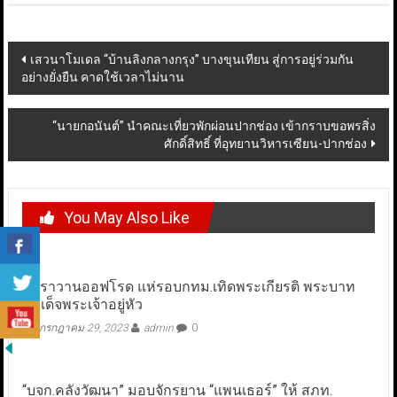
Post
เสวนาโมเดล “บ้านลิงกลางกรุง” บางขุนเทียน สู่การอยู่ร่วมกัน
อย่างยั่งยืน คาดใช้เวลาไม่นาน
navigation
“นายกอนันต์” นำคณะเที่ยวพักผ่อนปากช่อง เข้ากราบขอพรสิ่ง
ศักดิ์สิทธิ์ ที่อุทยานวิหารเซียน-ปากช่อง
You May Also Like
คาราวานออฟโรด แห่รอบกทม.เทิดพระเกียรติ พระบาท
สมเด็จพระเจ้าอยู่หัว
กรกฎาคม 29, 2023
admin
0
“บจก.คลังวัฒนา” มอบจักรยาน “แพนเธอร์” ให้ สภท.