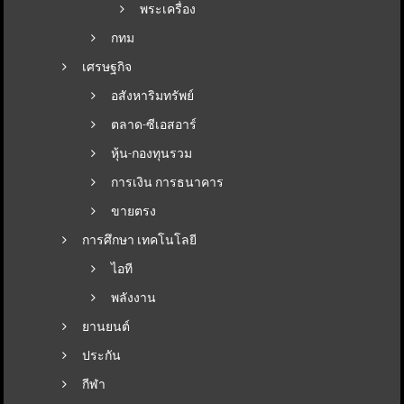
พระเครื่อง
กทม
เศรษฐกิจ
อสังหาริมทรัพย์
ตลาด-ซีเอสอาร์
หุ้น-กองทุนรวม
การเงิน การธนาคาร
ขายตรง
การศึกษา เทคโนโลยี
ไอที
พลังงาน
ยานยนต์
ประกัน
กีฬา