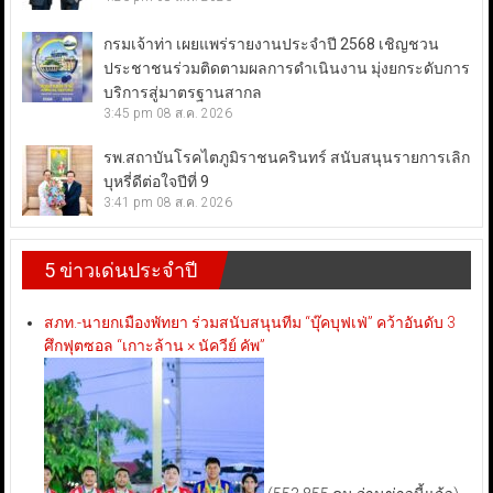
กรมเจ้าท่า เผยแพร่รายงานประจำปี 2568 เชิญชวน
ประชาชนร่วมติดตามผลการดำเนินงาน มุ่งยกระดับการ
บริการสู่มาตรฐานสากล
3:45 pm
08 ส.ค. 2026
รพ.สถาบันโรคไตภูมิราชนครินทร์ สนับสนุนรายการเลิก
บุหรี่ดีต่อใจปีที่ 9
3:41 pm
08 ส.ค. 2026
5 ข่าวเด่นประจำปี
สภท.-นายกเมืองพัทยา ร่วมสนับสนุนทีม “บุ๊คบุฟเฟ่” คว้าอันดับ 3
ศึกฟุตซอล “เกาะล้าน × นัควีย์ คัพ”