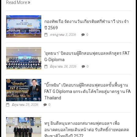
Read More
กองทัพเรือ จัดงานวันเกียรติยศกีฬานาวี ประจำ
ปี 2569
กรกฎาคม 3, 2026
0
‘ยุทธนา’ ปิดอบรมผู้ฝึกสอนฟุตบอลหลักสูตร FAT
G-Diploma
มิถุนายน 28, 2026
0
“บิ๊กหยิม” เปิดอบรมผู้ฝึกสอนฟุตบอลขั้นพื้นฐาน
FAT G Diploma ยกระดับโค้ชไทยสู่มาตรฐาน FA
Thailand
มิถุนายน 25, 2026
0
ทรู ยินดีหนุนทางออกสมาคมฟุตบอลฯ เพื่อ
อนาคตบอลไทยเดินหน้าต่อ รับสิทธิ์ถ่ายทอดสด
ทีมชาติไทยถึงปี 2572