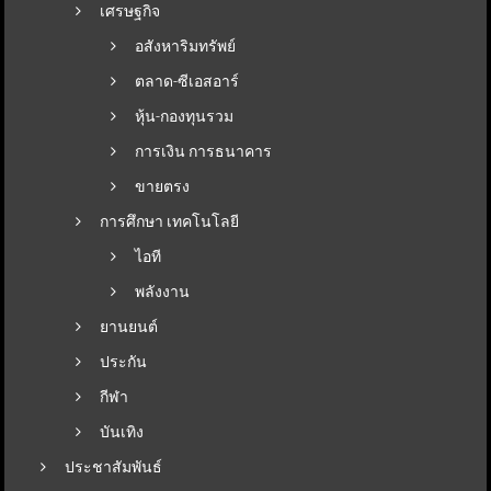
เศรษฐกิจ
อสังหาริมทรัพย์
ตลาด-ซีเอสอาร์
หุ้น-กองทุนรวม
การเงิน การธนาคาร
ขายตรง
การศึกษา เทคโนโลยี
ไอที
พลังงาน
ยานยนต์
ประกัน
กีฬา
บันเทิง
ประชาสัมพันธ์