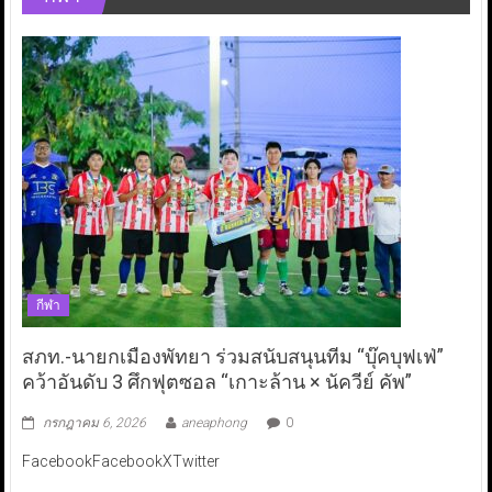
กีฬา
สภท.-นายกเมืองพัทยา ร่วมสนับสนุนทีม “บุ๊คบุฟเฟ่”
คว้าอันดับ 3 ศึกฟุตซอล “เกาะล้าน × นัควีย์ คัพ”
กรกฎาคม 6, 2026
aneaphong
0
FacebookFacebookXTwitter