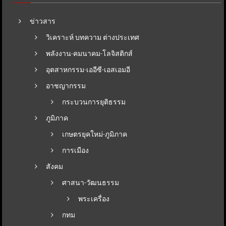
ข่าวสาร
วิเคราะห์ บทความ ต่างประเทศ
พลังงาน-คมนาคม-โลจิสติกส์
อุตสาหกรรม-เออีซี-เอสเอมอี
อาชญากรรม
กระบวนการยุติธรรม
ภูมิภาค
เกษตรยุคใหม่-ภูมิภาค
การเมือง
สังคม
ศาสนา-วัฒนธรรม
พระเครื่อง
กทม