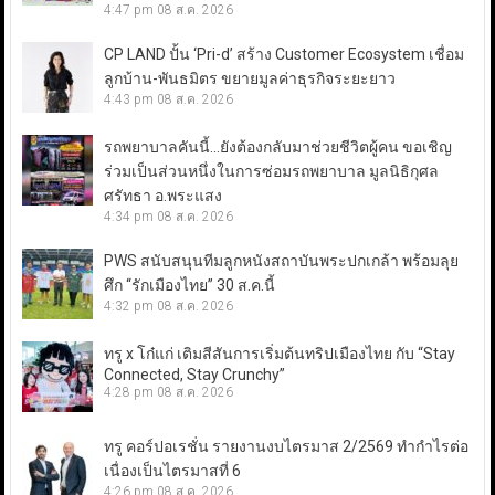
4:47 pm
08 ส.ค. 2026
CP LAND ปั้น ‘Pri-d’ สร้าง Customer Ecosystem เชื่อม
ลูกบ้าน-พันธมิตร ขยายมูลค่าธุรกิจระยะยาว
4:43 pm
08 ส.ค. 2026
รถพยาบาลคันนี้…ยังต้องกลับมาช่วยชีวิตผู้คน ขอเชิญ
ร่วมเป็นส่วนหนึ่งในการซ่อมรถพยาบาล มูลนิธิกุศล
ศรัทธา อ.พระแสง
4:34 pm
08 ส.ค. 2026
PWS สนับสนุนทีมลูกหนังสถาบันพระปกเกล้า พร้อมลุย
ศึก “รักเมืองไทย” 30 ส.ค.นี้
4:32 pm
08 ส.ค. 2026
ทรู x โก๋แก่ เติมสีสันการเริ่มต้นทริปเมืองไทย กับ “Stay
Connected, Stay Crunchy”
4:28 pm
08 ส.ค. 2026
ทรู คอร์ปอเรชั่น รายงานงบไตรมาส 2/2569 ทำกำไรต่อ
เนื่องเป็นไตรมาสที่ 6
4:26 pm
08 ส.ค. 2026