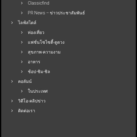
Classicfind
PR News – ข่าวประชาสัมพันธ์
ไลฟ์สไตล์
ท่องเที่ยว
แฟชั่นโซไซตี้-ดูดวง
สุขภาพ-ความงาม
อาหาร
ช้อป-ชิม-ชิล
คอลัมน์
ในประเทศ
วิดีโอ-คลิปข่าว
ติดต่อเรา