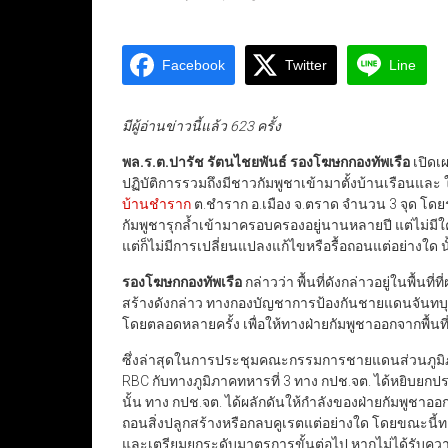
Facebook
Twitter
Line
มีผู้อ่านข่าวนี้แล้ว 623 ครั้ง
พล.ร.ต.ปารัช รัตนไชยพันธ์ รองโฆษกกองทัพเรือ
เปิดเผ
ปฏิบัติการรวมถึงมีชาวกัมพูชาเข้ามาตั้งบ้านเรือนแล
บ้านชำราก
ต.ชำราก อ.เมือง จ.ตราด จำนวน 3 จุด โดยระบ
กัมพูชารุกล้ำเข้ามาครอบครองอยู่นานหลายปี แต่ไม่มีใค
แต่ก็ไม่มีการเปลี่ยนแปลงแก้ไขหรือรื้อถอนแต่อย่างใด น
รองโฆษกกองทัพเรือ
กล่าวว่า พื้นที่ดังกล่าวอยู่ในพื้นท
สร้างดังกล่าว ทางกองบัญชาการป้องกันชายแดนจันทบุ
โดยตลอดหลายครั้ง เพื่อให้ทางฝ่ายกัมพูชาออกจากพื้นที่ที
ซึ่งล่าสุดในการประชุมคณะกรรมการชายแดนส่วนภูมิภาค
RBC กับทางภูมิภาคทหารที่ 3 ทาง กปช.จต. ได้หยิบยกประเด
นั้น ทาง กปช.จต. ได้ผลักดันให้กำลังของฝ่ายกัมพูชาออกจา
ถอนสิ่งปลูกสร้างหรือกลบคูเรตแต่อย่างใด โดยขณะนี้ทางก
และเตรียมยกระดับมาตรการขั้นต่อไป หากไม่ได้รับควา