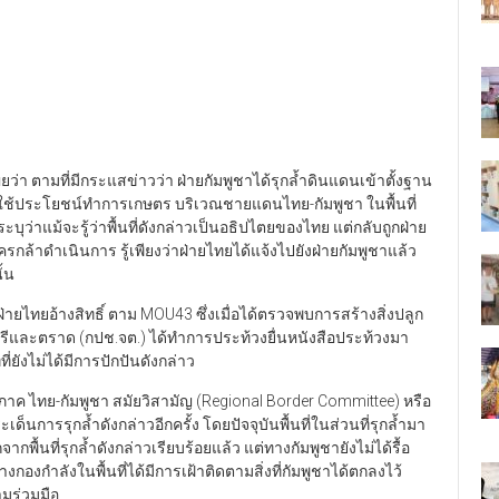
ยว่า ตามที่มีกระแสข่าวว่า ฝ่ายกัมพูชาได้รุกล้ำดินแดนเข้าตั้งฐาน
ะ ใช้ประโยชน์ทำการเกษตร บริเวณชายแดนไทย-กัมพูชา ในพื้นที่
ุว่าแม้จะรู้ว่าพื้นที่ดังกล่าวเป็นอธิปไตยของไทย แต่กลับถูกฝ่าย
รกล้าดำเนินการ รู้เพียงว่าฝ่ายไทยได้แจ้งไปยังฝ่ายกัมพูชาแล้ว
ั้น
ี่ที่ฝ่ายไทยอ้างสิทธิ์ ตาม MOU43 ซึ่งเมื่อได้ตรวจพบการสร้างสิ่งปลูก
รีและตราด (กปช.จต.) ได้ทำการประท้วงยื่นหนังสือประท้วงมา
่ยังไม่ได้มีการปักปันดังกล่าว
 ไทย-กัมพูชา สมัยวิสามัญ (Regional Border Committee) หรือ
็นการรุกล้ำดังกล่าวอีกครั้ง โดยปัจจุบันพื้นที่ในส่วนที่รุกล้ำมา
กพื้นที่รุกล้ำดังกล่าวเรียบร้อยแล้ว แต่ทางกัมพูชายังไม่ได้รื้อ
องกำลังในพื้นที่ได้มีการเฝ้าติดตามสิ่งที่กัมพูชาได้ตกลงไว้
มร่วมมือ