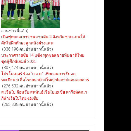
อ่านข่าวนี้แล้ว)
เปิดฟุตบอลเยาวชนสานฝัน 4 จังหวัดชายแดนใต้
คัดไปฝึกทักษะลูกหนังต่างแดน
(336,198 คน อ่านข่าวนี้แล้ว)
ประกาศรายชื่อ 14 แข้ง ฟุตซอลชายทีมชาติไทย
ชุดสู้ศึกซีเกมส์ 2025
(307,474 คน อ่านข่าวนี้แล้ว)
โปรโมเตอร์ ร้อง “ก.ล.ต.” เพิกถอนการรับจด
ทะเบียน บ.สื่อโฆษณายักษ์ใหญ่ ข้อหาปลอมเอกสาร
(276,532 คน อ่านข่าวนี้แล้ว)
ส.เรือใบ ต้อนรับ สหพันธ์เรือใบเอเชีย หารือพัฒนา
กีฬาเรือใบไทย-เอเชีย
(265,338 คน อ่านข่าวนี้แล้ว)