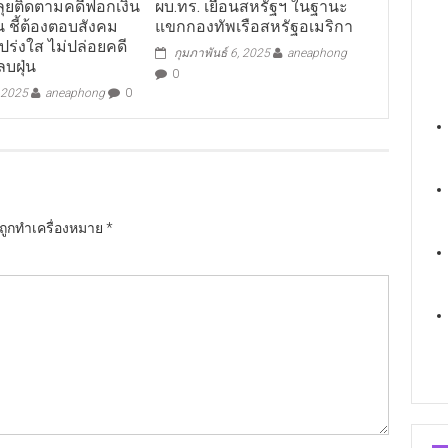
ลุยติดตามคดีฟอกเงิน
ผบ.ทร. เยือนสหรัฐฯ ในฐานะ
น ชี้ต้องตอบสังคม
แขกกองทัพเรือสหรัฐอเมริกา
ร่งใส ไม่ปล่อยคดี
กุมภาพันธ์ 6, 2025
aneaphong
บฝุ่น
0
 2025
aneaphong
0
นถูกทำเครื่องหมาย
*