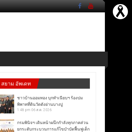
สยาม อัพเดท
ชาวบ้านออมทอง บุกทำเนียบฯ ร้องปม
พิพาทที่ดินวัดดังย่านบางปู
1:48 pm
06 ส.ค. 2026
กรมพินิจฯ เดินหน้าผนึกกำลังทุกภาคส่วน
ยกระดับกระบวนการแก้ไขบำบัดฟื้นฟูเด็ก