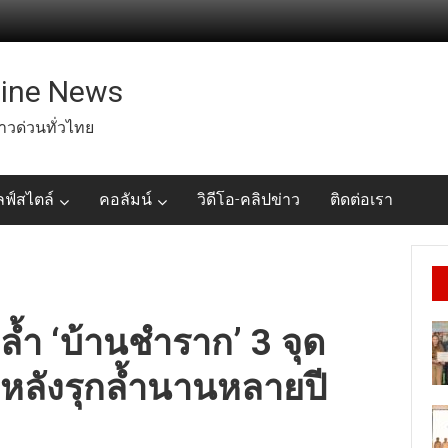
line News
่าวด่วนทั่วไทย
ลฟ์สไตล์
คอลัมน์
วิดีโอ-คลิปข่าว
ติดต่อเรา
้ำ ‘บ้านชำราก’ 3 จุด
ว หลังรุกล้ำนานหลายปี