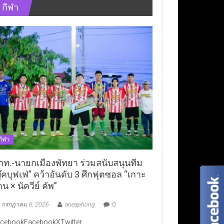
กีฬา
กีฬา
ภท.-นายกเมืองพัทยา ร่วมสนับสนุนทีม
ุ๊คบุฟเฟ่” คว้าอันดับ 3 ศึกฟุตซอล “เกาะ
าน × นัควีย์ คัพ”
กรกฎาคม 6, 2026
aneaphong
0
cebookFacebookXTwitter