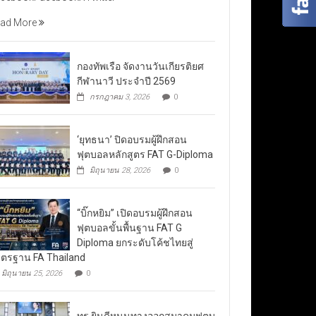
ad More
กองทัพเรือ จัดงานวันเกียรติยศ
กีฬานาวี ประจำปี 2569
กรกฎาคม 3, 2026
0
‘ยุทธนา’ ปิดอบรมผู้ฝึกสอน
ฟุตบอลหลักสูตร FAT G-Diploma
มิถุนายน 28, 2026
0
“บิ๊กหยิม” เปิดอบรมผู้ฝึกสอน
ฟุตบอลขั้นพื้นฐาน FAT G
Diploma ยกระดับโค้ชไทยสู่
ตรฐาน FA Thailand
มิถุนายน 25, 2026
0
ทรู ยินดีหนุนทางออกสมาคมฟุตบ