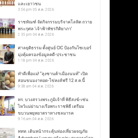
และเยาวชน
3:56 pm
05 ส.ค. 2026
ราชทัณฑ์ จัดกิจกรรมบริจาคโลหิต ถวาย
พระกุศล ‘เจ้าฟ้าพัชรกิติยาภา’
2:35 pm
04 ส.ค. 2026
ศาลยุติธรรม ตั้งศูนย์ CIC ป้องกันไซเบอร์
มุ่งคุ้มครองข้อมูลคดี-ประชาชน
1:18 pm
04 ส.ค. 2026
ทำดีเพื่อแม่! “ลุงซานต้าเมืองนนท์” เปิด
สอนขนมงาทอด-ไข่หงส์ฟรี 12 ส.ค.นี้
9:38 am
04 ส.ค. 2026
ทร. บวงสรวงพระภูมิเจ้าที่ พิธีสงฆ์-เซ่น
ไหว้แม่ย่านางเรือพระราชพิธี เตรียม
ขบวนพยุหยาตราทางชลมารค
9:16 am
04 ส.ค. 2026
ททท. เดินหน้ากระตุ้นท่องเที่ยวผจญภัย