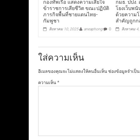
กองทัพเรือ แสดงความเสียใจ
กมธ. ปปง. 
ข้าราชการเสียชีวิต ขณะปฏิบัติ
โยงเว็บพนั
ภารกิจพื้นที่ชายแดนไทย-
ด้วยความโป
กัมพูชา
สำคัญถูกกล
สิงหาคม 10, 2025
aneaphong
0
สิงหาคม 4,
ใส่ความเห็น
อีเมลของคุณจะไม่แสดงให้คนอื่นเห็น
ช่องข้อมูลจำเป็
ความเห็น
*