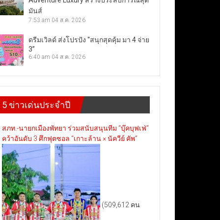
Adventure Luxury สร้างประสบการณ์สุด
มันส์
7:53 am
04 ส.ค. 2026
ดรีมเวิลด์ ส่งโปรปัง “สนุกสุดคุ้ม มา 4 จ่าย
3”
6:40 am
04 ส.ค. 2026
5 ข่าวเด่นประจำปี
สภท.-นายกเมืองพัทยา ร่วมสนับสนุนทีม “บุ๊คบุฟเฟ่”
คว้าอันดับ 3 ศึกฟุตซอล “เกาะล้าน × นัควีย์ คัพ”
(509,612 คน