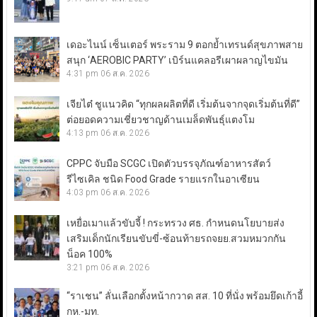
เดอะไนน์ เซ็นเตอร์ พระราม 9 ตอกย้ำเทรนด์สุขภาพสาย
สนุก ‘AEROBIC PARTY’ เบิร์นแคลอรีเผาผลาญไขมัน
4:31 pm
06 ส.ค. 2026
เจียไต๋ ชูแนวคิด “ทุกผลผลิตที่ดี เริ่มต้นจากจุดเริ่มต้นที่ดี”
ต่อยอดความเชี่ยวชาญด้านเมล็ดพันธุ์แตงโม
4:13 pm
06 ส.ค. 2026
CPPC จับมือ SCGC เปิดตัวบรรจุภัณฑ์อาหารสัตว์
รีไซเคิล ชนิด Food Grade รายแรกในอาเซียน
4:03 pm
06 ส.ค. 2026
เหยื่อเมาแล้วขับจี้ ! กระทรวง ศธ. กำหนดนโยบายส่ง
เสริมเด็กนักเรียนขับขี่-ซ้อนท้ายรถจยย.สวมหมวกกัน
น็อค 100%
3:21 pm
06 ส.ค. 2026
“ราเชน” ลั่นเลือกตั้งหน้ากวาด สส. 10 ที่นั่ง พร้อมยึดเก้าอี้
กห.-มท.