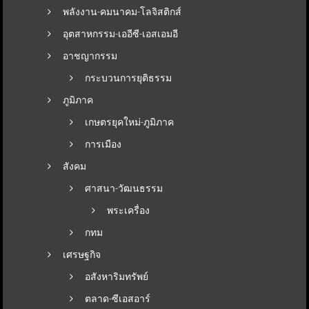
พลังงาน-คมนาคม-โลจิสติกส์
อุตสาหกรรม-เออีซี-เอสเอมอี
อาชญากรรม
กระบวนการยุติธรรม
ภูมิภาค
เกษตรยุคใหม่-ภูมิภาค
การเมือง
สังคม
ศาสนา-วัฒนธรรม
พระเครื่อง
กทม
เศรษฐกิจ
อสังหาริมทรัพย์
ตลาด-ซีเอสอาร์