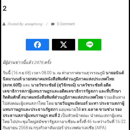
2
Posted By: aneaphong
0 Comment
มีผู้อ่านข่าวนี้แล้ว 2476 ครั้ง
วันนี้ (16 ก.ย.68) เวลา 08.00 น. ณ ท่าอากาศยานสุวรรณภูมิ
นายอนันต์
นิลมานนท์ นายกสมาคมหนังสือพิมพ์ส่วนภูมิภาคแห่งประเทศไทย
(สภท.
60
ปี)
และ
นายวัชระชัยย์ (สุวิจักขณ์) นาควัชระชัยท์
อดีต
เลขาธิการสภาผู้แทนราษฎรและอดีตเลขาธิการรัฐสภา และที่ปรึกษา
กิตติมศักดิ์ สมาคมหนังสือพิมพ์ส่วนภูมิภาคแห่งประเทศไทย
ร่วมเดินทาง
ไปส่งคณะผู้แทนสภาไทย โดย
นายวันมูหะมัดนอร์ มะทา ประธานสภาผู้
แทนราษฎรและประธานรัฐสภา
มอบหมายให้
ดร.ฉลาด ขามช่วง รอง
ประธานสภาผู้แทนราษฎร คนที่ 2
เป็นหัวหน้าคณะ นำคณะสภาผู้แทน
ไทย ไปประชุมใหญ่สมัชชารัฐสภาอาเซียน ครั้งที่ 46 ระหว่างวันที่ 16-22
กันยายน 2568 ณ กรุงกัวลาลัมเปอร์ ประเทศมาเลเซีย (AIPA)