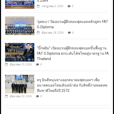
ปี 2569
กรกฎาคม 3, 2026
0
‘ยุทธนา’ ปิดอบรมผู้ฝึกสอนฟุตบอลหลักสูตร FAT
G-Diploma
มิถุนายน 28, 2026
0
“บิ๊กหยิม” เปิดอบรมผู้ฝึกสอนฟุตบอลขั้นพื้นฐาน
FAT G Diploma ยกระดับโค้ชไทยสู่มาตรฐาน FA
Thailand
มิถุนายน 25, 2026
0
ทรู ยินดีหนุนทางออกสมาคมฟุตบอลฯ เพื่อ
อนาคตบอลไทยเดินหน้าต่อ รับสิทธิ์ถ่ายทอดสด
ทีมชาติไทยถึงปี 2572
มิถุนายน 25, 2026
0