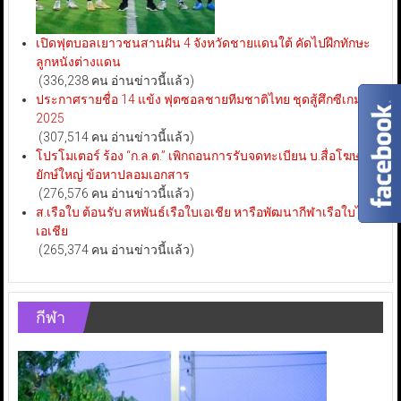
เปิดฟุตบอลเยาวชนสานฝัน 4 จังหวัดชายแดนใต้ คัดไปฝึกทักษะ
ลูกหนังต่างแดน
(336,238 คน อ่านข่าวนี้แล้ว)
ประกาศรายชื่อ 14 แข้ง ฟุตซอลชายทีมชาติไทย ชุดสู้ศึกซีเกมส์
2025
(307,514 คน อ่านข่าวนี้แล้ว)
โปรโมเตอร์ ร้อง “ก.ล.ต.” เพิกถอนการรับจดทะเบียน บ.สื่อโฆษณา
ยักษ์ใหญ่ ข้อหาปลอมเอกสาร
(276,576 คน อ่านข่าวนี้แล้ว)
ส.เรือใบ ต้อนรับ สหพันธ์เรือใบเอเชีย หารือพัฒนากีฬาเรือใบไทย-
เอเชีย
(265,374 คน อ่านข่าวนี้แล้ว)
กีฬา