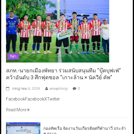
กีฬา
สภท.-นายกเมืองพัทยา ร่วมสนับสนุนทีม “บุ๊คบุฟเฟ่”
คว้าอันดับ 3 ศึกฟุตซอล “เกาะล้าน × นัควีย์ คัพ”
กรกฎาคม 6, 2026
aneaphong
0
FacebookFacebookXTwitter
Read More
กองทัพเรือ จัดงานวันเกียรติยศกีฬานาวี ประจำ