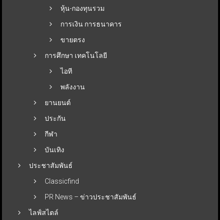
หุ้น-กองทุนรวม
การเงิน การธนาคาร
ขายตรง
การศึกษา เทคโนโลยี
ไอที
พลังงาน
ยานยนต์
ประกัน
กีฬา
บันเทิง
ประชาสัมพันธ์
Classicfind
PR News – ข่าวประชาสัมพันธ์
ไลฟ์สไตล์