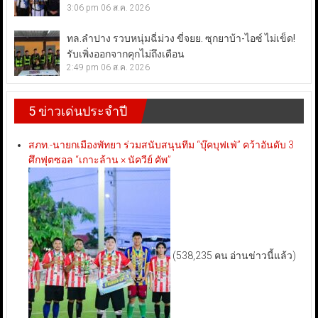
3:06 pm
06 ส.ค. 2026
ทล.ลำปาง รวบหนุ่มฉี่ม่วง ขี่จยย. ซุกยาบ้า-ไอซ์ ไม่เข็ด!
รับเพิ่งออกจากคุกไม่ถึงเดือน
2:49 pm
06 ส.ค. 2026
5 ข่าวเด่นประจำปี
สภท.-นายกเมืองพัทยา ร่วมสนับสนุนทีม “บุ๊คบุฟเฟ่” คว้าอันดับ 3
ศึกฟุตซอล “เกาะล้าน × นัควีย์ คัพ”
(538,235 คน อ่านข่าวนี้แล้ว)