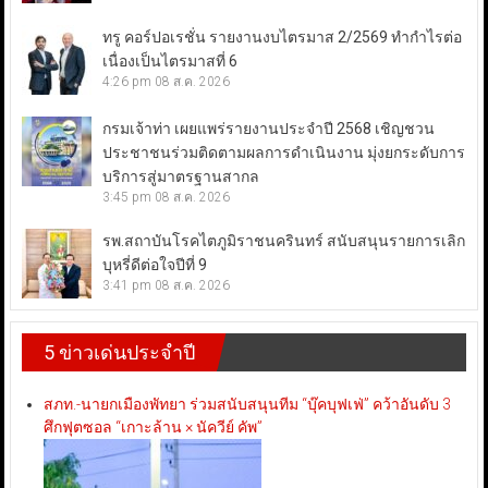
ทรู คอร์ปอเรชั่น รายงานงบไตรมาส 2/2569 ทำกำไรต่อ
เนื่องเป็นไตรมาสที่ 6
4:26 pm
08 ส.ค. 2026
กรมเจ้าท่า เผยแพร่รายงานประจำปี 2568 เชิญชวน
ประชาชนร่วมติดตามผลการดำเนินงาน มุ่งยกระดับการ
บริการสู่มาตรฐานสากล
3:45 pm
08 ส.ค. 2026
รพ.สถาบันโรคไตภูมิราชนครินทร์ สนับสนุนรายการเลิก
บุหรี่ดีต่อใจปีที่ 9
3:41 pm
08 ส.ค. 2026
5 ข่าวเด่นประจำปี
สภท.-นายกเมืองพัทยา ร่วมสนับสนุนทีม “บุ๊คบุฟเฟ่” คว้าอันดับ 3
ศึกฟุตซอล “เกาะล้าน × นัควีย์ คัพ”