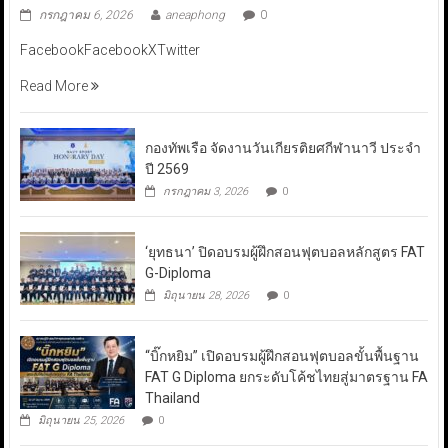
กรกฎาคม 6, 2026
aneaphong
0
FacebookFacebookXTwitter
Read More
กองทัพเรือ จัดงานวันเกียรติยศกีฬานาวี ประจำ
ปี 2569
กรกฎาคม 3, 2026
0
‘ยุทธนา’ ปิดอบรมผู้ฝึกสอนฟุตบอลหลักสูตร FAT
G-Diploma
มิถุนายน 28, 2026
0
“บิ๊กหยิม” เปิดอบรมผู้ฝึกสอนฟุตบอลขั้นพื้นฐาน
FAT G Diploma ยกระดับโค้ชไทยสู่มาตรฐาน FA
Thailand
มิถุนายน 25, 2026
0