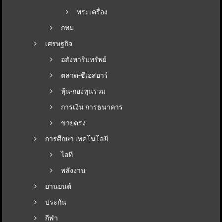
พระเครื่อง
กทม
เศรษฐกิจ
อสังหาริมทรัพย์
ตลาด-ซีเอสอาร์
หุ้น-กองทุนรวม
การเงิน การธนาคาร
ขายตรง
การศึกษา เทคโนโลยี
ไอที
พลังงาน
ยานยนต์
ประกัน
กีฬา