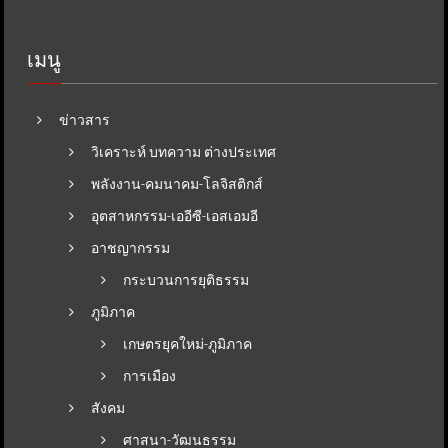
เมนู
ข่าวสาร
วิเคราะห์ บทความ ต่างประเทศ
พลังงาน-คมนาคม-โลจิสติกส์
อุตสาหกรรม-เออีซี-เอสเอมอี
อาชญากรรม
กระบวนการยุติธรรม
ภูมิภาค
เกษตรยุคใหม่-ภูมิภาค
การเมือง
สังคม
ศาสนา-วัฒนธรรม