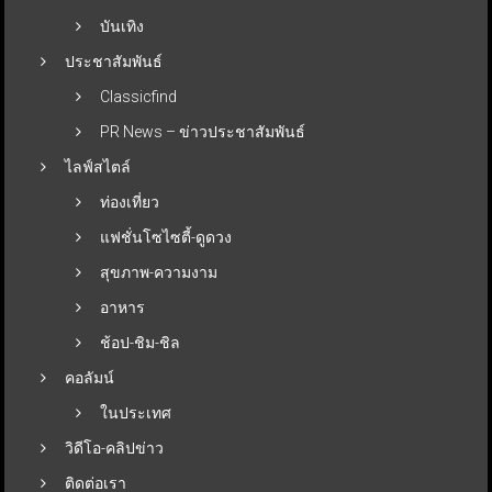
บันเทิง
ประชาสัมพันธ์
Classicfind
PR News – ข่าวประชาสัมพันธ์
ไลฟ์สไตล์
ท่องเที่ยว
แฟชั่นโซไซตี้-ดูดวง
สุขภาพ-ความงาม
อาหาร
ช้อป-ชิม-ชิล
คอลัมน์
ในประเทศ
วิดีโอ-คลิปข่าว
ติดต่อเรา