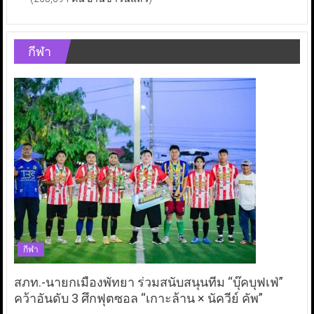
กีฬา
กีฬา
สภท.-นายกเมืองพัทยา ร่วมสนับสนุนทีม “บุ๊คบุฟเฟ่”
คว้าอันดับ 3 ศึกฟุตซอล “เกาะล้าน × นัควีย์ คัพ”