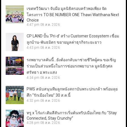
เขตทวีวัฒนา จับมือ มูลนิธิครอบครัวพอเพียง จัด
โครงการ TO BE NUMBER ONE Thawi Watthana Next
Choice
4:47 pm
08 ส.ค. 2026
CP LAND ปั้น ‘Pri-d’ สร้าง Customer Ecosystem เชื่อม
ลูกบ้าน-พันธมิตร ขยายมูลค่าธุรกิจระยะยาว
4:43 pm
08 ส.ค. 2026
รถพยาบาลคันนี้…ยังต้องกลับมาช่วยชีวิตผู้คน ขอเชิญ
ร่วมเป็นส่วนหนึ่งในการซ่อมรถพยาบาล มูลนิธิกุศล
ศรัทธา อ.พระแสง
4:34 pm
08 ส.ค. 2026
PWS สนับสนุนทีมลูกหนังสถาบันพระปกเกล้า พร้อมลุย
ศึก “รักเมืองไทย” 30 ส.ค.นี้
4:32 pm
08 ส.ค. 2026
ทรู x โก๋แก่ เติมสีสันการเริ่มต้นทริปเมืองไทย กับ “Stay
Connected, Stay Crunchy”
4:28 pm
08 ส.ค. 2026