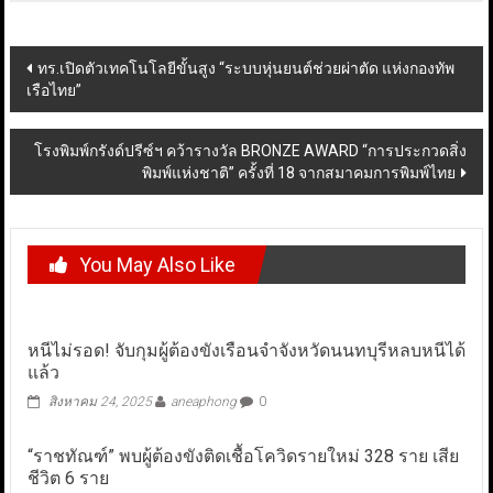
Post
ทร.เปิดตัวเทคโนโลยีขั้นสูง “ระบบหุ่นยนต์ช่วยผ่าตัด แห่งกองทัพ
เรือไทย”
navigation
โรงพิมพ์กรังด์ปรีซ์ฯ คว้ารางวัล BRONZE AWARD “การประกวดสิ่ง
พิมพ์แห่งชาติ” ครั้งที่ 18 จากสมาคมการพิมพ์ไทย
You May Also Like
หนีไม่รอด! จับกุมผู้ต้องขังเรือนจำจังหวัดนนทบุรีหลบหนีได้
แล้ว
สิงหาคม 24, 2025
aneaphong
0
“ราชทัณฑ์” พบผู้ต้องขังติดเชื้อโควิดรายใหม่ 328 ราย เสีย
ชีวิต 6 ราย