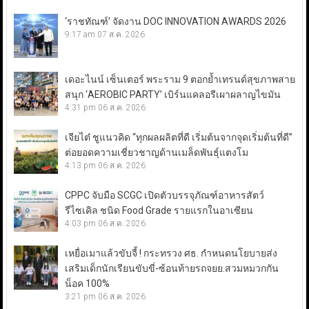
‘ราชทัณฑ์’ จัดงาน DOC INNOVATION AWARDS 2026
9:17 am
07 ส.ค. 2026
เดอะไนน์ เซ็นเตอร์ พระราม 9 ตอกย้ำเทรนด์สุขภาพสาย
สนุก ‘AEROBIC PARTY’ เบิร์นแคลอรีเผาผลาญไขมัน
4:31 pm
06 ส.ค. 2026
เจียไต๋ ชูแนวคิด “ทุกผลผลิตที่ดี เริ่มต้นจากจุดเริ่มต้นที่ดี”
ต่อยอดความเชี่ยวชาญด้านเมล็ดพันธุ์แตงโม
4:13 pm
06 ส.ค. 2026
CPPC จับมือ SCGC เปิดตัวบรรจุภัณฑ์อาหารสัตว์
รีไซเคิล ชนิด Food Grade รายแรกในอาเซียน
4:03 pm
06 ส.ค. 2026
เหยื่อเมาแล้วขับจี้ ! กระทรวง ศธ. กำหนดนโยบายส่ง
เสริมเด็กนักเรียนขับขี่-ซ้อนท้ายรถจยย.สวมหมวกกัน
น็อค 100%
3:21 pm
06 ส.ค. 2026