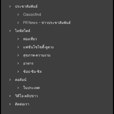
ประชาสัมพันธ์
Classicfind
PR News – ข่าวประชาสัมพันธ์
ไลฟ์สไตล์
ท่องเที่ยว
แฟชั่นโซไซตี้-ดูดวง
สุขภาพ-ความงาม
อาหาร
ช้อป-ชิม-ชิล
คอลัมน์
ในประเทศ
วิดีโอ-คลิปข่าว
ติดต่อเรา