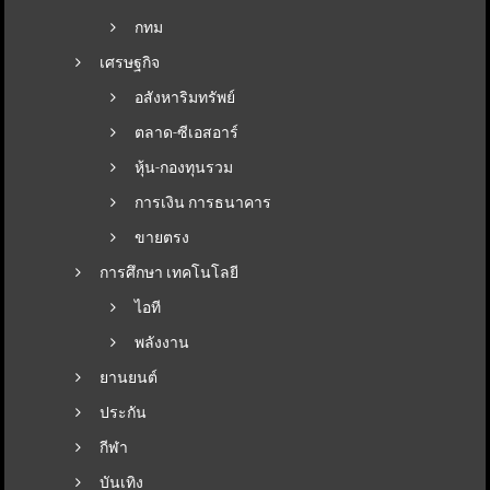
กทม
เศรษฐกิจ
อสังหาริมทรัพย์
ตลาด-ซีเอสอาร์
หุ้น-กองทุนรวม
การเงิน การธนาคาร
ขายตรง
การศึกษา เทคโนโลยี
ไอที
พลังงาน
ยานยนต์
ประกัน
กีฬา
บันเทิง