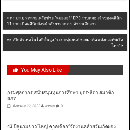
Post
ตร.ปส.บุก ทลายเครือข่าย “หมอแอร์” EP.3 รวบหมอ-เจ้าของคลินิก
11 ราย เปิดคลินิกบังหน้าสั่งยาจาก อย. ค้ายาเสียสาว
navigation
ทร.เปิดตัวเทคโนโลยีขั้นสูง “ระบบหุ่นยนต์ช่วยผ่าตัด แห่งกองทัพเรือ
ไทย”
You May Also Like
กรมศุลกากร สนับสนุนทุนการศึกษา บุตร-ธิดา สมาชิก
สภท.
สิงหาคม 22, 2022
admin
0
43 ปีสนามข่าว“ใหญ่ คาดเชือก”จัดงานคล้ายวันเกิดผอง