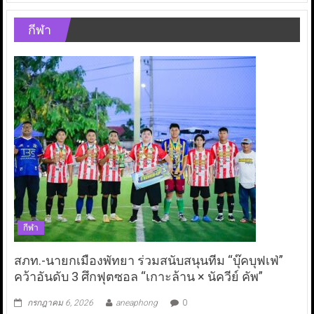
กีฬา
กีฬา
สภท.-นายกเมืองพัทยา ร่วมสนับสนุนทีม “บุ๊คบุฟเฟ่”
คว้าอันดับ 3 ศึกฟุตซอล “เกาะล้าน × นัควีย์ คัพ”
กรกฎาคม 6, 2026
aneaphong
0