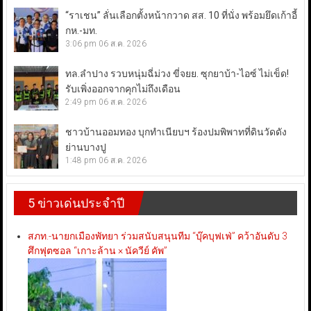
“ราเชน” ลั่นเลือกตั้งหน้ากวาด สส. 10 ที่นั่ง พร้อมยึดเก้าอี้
กห.-มท.
3:06 pm
06 ส.ค. 2026
ทล.ลำปาง รวบหนุ่มฉี่ม่วง ขี่จยย. ซุกยาบ้า-ไอซ์ ไม่เข็ด!
รับเพิ่งออกจากคุกไม่ถึงเดือน
2:49 pm
06 ส.ค. 2026
ชาวบ้านออมทอง บุกทำเนียบฯ ร้องปมพิพาทที่ดินวัดดัง
ย่านบางปู
1:48 pm
06 ส.ค. 2026
5 ข่าวเด่นประจำปี
สภท.-นายกเมืองพัทยา ร่วมสนับสนุนทีม “บุ๊คบุฟเฟ่” คว้าอันดับ 3
ศึกฟุตซอล “เกาะล้าน × นัควีย์ คัพ”