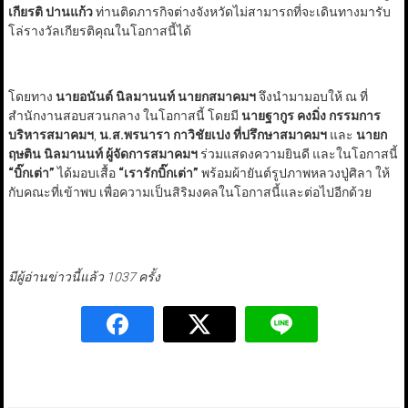
เกียรติ ปานแก้ว
ท่านติดภารกิจต่างจังหวัดไม่สามารถที่จะเดินทางมารับ
โล่รางวัลเกียรติคุณในโอกาสนี้ได้
โดยทาง
นายอนันต์
นิลมานนท์ นายกสมาคมฯ
จึงนำมามอบให้ ณ ที่
สำนักงานสอบสวนกลาง ในโอกาสนี้ โดยมี
นายฐากูร คงมิ่ง กรรมการ
บริหารสมาคมฯ
,
น.ส.พรนารา กาวิชัยเปง ที่ปรึกษาสมาคมฯ
และ
นายก
ฤษติน นิลมานนท์ ผู้จัดการสมาคมฯ
ร่วมแสดงความยินดี และในโอกาสนี้
“
บิ๊กเต่า
”
ได้มอบเสื้อ
“
เรารักบิ๊กเต่า
”
พร้อมผ้ายันต์รูปภาพหลวงปู่ศิลา ให้
กับคณะที่เข้าพบ เพื่อความเป็นสิริมงคลในโอกาสนี้และต่อไปอีกด้วย
มีผู้อ่านข่าวนี้แล้ว 1037 ครั้ง