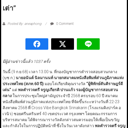
เต่า”
Posted By: aneaphong
0 Comment
มีผู้อ่านข่าวนี้แล้ว 1037 ครั้ง
วันนี้ (9 ก.ย.68) เวลา 13.00 น. ที่กองบัญชาการตำรวจสอบสวนกลาง
(บช.ก.)
นายอนันต์ นิลมานนท์ นายกสมาคมหนังสือพิมพ์ส่วนภูมิภาคแห่ง
ประเทศไทย (สภท.60 ปี)
มอบโล่เกียรติคุณรางวัล
“
ผู้พิทักษ์สันติราษฎร์ดี
เด่น
”
แด่
พลตำรวจตรี จรูญเกียรติ ปานแก้ว รองผู้บัญชาการสอบสวน
กลาง
ในการประชุมใหญ่สามัญประจำปี 2568 ครบรอบ 60 ปี สมาคม
หนังสือพิมพ์ส่วนภูมิภาคแห่งประเทศไทย ที่จัดขึ้นระะหว่างวันที่ 22-23
สิงหาคม 2568 ที่ Cross Vibe Bangkok Srinakarin (โรงแรมคิงปาร์ค อ
เวนิว) ซอยศรีนครินทร์ 40 เขตประเวศ กรุงเทพฯ โดยคณะกรรมการ
บริหารสมาคม ได้พิจารณารางวัลดังกล่าวสมควรมอบให้เพื่อเป็นขวัญ
และกำลังใจในการปฏิบัติหน้าที่ ซึ่งในวันเวลาดังกล่าว
พลตำรวจตรี จรูญ