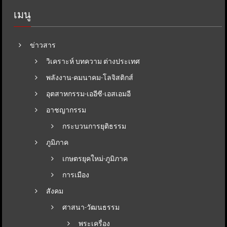
เมนู
ข่าวสาร
วิเคราะห์ บทความ ต่างประเทศ
พลังงาน-คมนาคม-โลจิสติกส์
อุตสาหกรรม-เออีซี-เอสเอมอี
อาชญากรรม
กระบวนการยุติธรรม
ภูมิภาค
เกษตรยุคใหม่-ภูมิภาค
การเมือง
สังคม
ศาสนา-วัฒนธรรม
พระเครื่อง