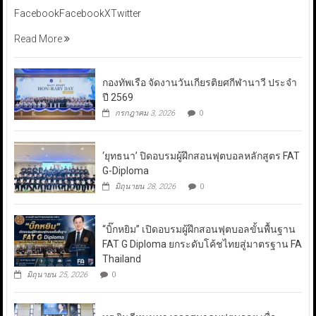
FacebookFacebookXTwitter
Read More
กองทัพเรือ จัดงานวันเกียรติยศกีฬานาวี ประจำ
ปี 2569
กรกฎาคม 3, 2026
0
‘ยุทธนา’ ปิดอบรมผู้ฝึกสอนฟุตบอลหลักสูตร FAT
G-Diploma
มิถุนายน 28, 2026
0
“บิ๊กหยิม” เปิดอบรมผู้ฝึกสอนฟุตบอลขั้นพื้นฐาน
FAT G Diploma ยกระดับโค้ชไทยสู่มาตรฐาน FA
Thailand
มิถุนายน 25, 2026
0