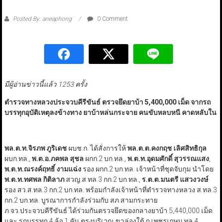
Posted By: aneaphong
0 Comment
มีผู้อ่านข่าวนี้แล้ว 1253 ครั้ง
ตำรวจทางหลวงประจวบคีรีขันธ์ ตรวจยึดยาบ้า 5,400,000 เม็ด
จากรถ
บรรทุกอุบัติเหตุลงข้างทาง ยาบ้าหล่นกระจาย คนขับหลบหนี คาดหลับใน
พล.ต.ท.จิรภพ ภูริเดช
ผบช.ก. ได้สั่งการให้
พล.ต.ต.คงกฤช เลิศสิทธิกุล
ผบก.ทล.,
พ.ต.อ.ภคพล สุชล
ผกก.2 บก.ทล.,
พ.ต.ท.อุดมศักดิ์ สุวรรณแสง
,
พ.ต.ท.ณรงค์ฤทธิ์ งามแฉ่ง
รอง ผกก.2 บก.ทล. เจ้าหน้าที่ชุดจับกุม นำโดย
พ.ต.ท.ทศพล กิติลาภ
สวญ.ส.ทล.3 กก.2 บก.ทล.,
ร.ต.ต.
มนตรี แสวงวงษ์
รอง สว.ส.ทล.3 กก.2 บก.ทล. พร้อมกำลังเจ้าหน้าที่ตำรวจทางหลวง ส.ทล.3
กก.2 บก.ทล. บูรณาการกำลังร่วมกับ สภ.สามกระทาย
ภ.จว.ประจวบคีรีขันธ์ ได้ร่วมกันตรวจยึดของกลางยาบ้า 5,440,000 เม็ด
และ รถบรรทุก 4 ล้อ 1 คัน ตรงบริเวณ ขาล่องใต้ ถ.เพชรเกษม ทล.4