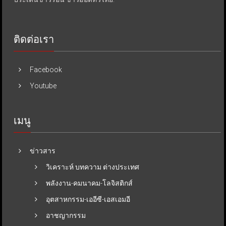
ติดต่อเรา
Facebook
Youtube
เมนู
ข่าวสาร
วิเคราะห์ บทความ ต่างประเทศ
พลังงาน-คมนาคม-โลจิสติกส์
อุตสาหกรรม-เออีซี-เอสเอมอี
อาชญากรรม