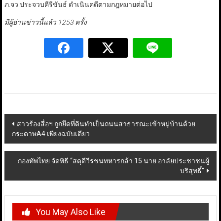
ภ.จว.ประจวบคีรีขันธ์ ดำเนินคดีตามกฎหมายต่อไป
มีผู้อ่านข่าวนี้แล้ว 1253 ครั้ง
Post
สาวร้องสื่อฯ ถูกยึดที่ดินทำเป็นถนนสาธารณะเข้าหมู่บ้านด้วย
กระดาษA4 เพียงฉบับเดียว
navigation
กองทัพไทย จัดพิธี “สดุดีวีรชนทหารกล้า 15 นาย อาลัยประชาชนผู้
บริสุทธิ์”
You May Also Like