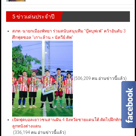
5 ข่าวเด่นประจำปี
สภท.-นายกเมืองพัทยา ร่วมสนับสนุนทีม “บุ๊คบุฟเฟ่” คว้าอันดับ 3
ศึกฟุตซอล “เกาะล้าน × นัควีย์ คัพ”
(506,209 คน อ่านข่าวนี้แล้ว)
เปิดฟุตบอลเยาวชนสานฝัน 4 จังหวัดชายแดนใต้ คัดไปฝึกทักษะ
ลูกหนังต่างแดน
(336,194 คน อ่านข่าวนี้แล้ว)