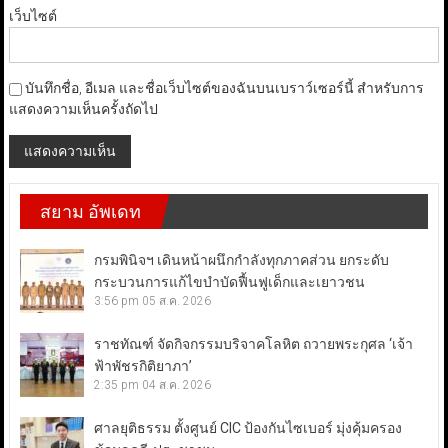
เว็บไซต์
บันทึกชื่อ, อีเมล และชื่อเว็บไซต์ของฉันบนเบราว์เซอร์นี้ สำหรับการ
แสดงความเห็นครั้งถัดไป
สยาม อัพเดท
กรมพินิจฯ เดินหน้าผนึกกำลังทุกภาคส่วน ยกระดับ
กระบวนการแก้ไขบำบัดฟื้นฟูเด็กและเยาวชน
3:56 pm
05 ส.ค. 2026
ราชทัณฑ์ จัดกิจกรรมบริจาคโลหิต ถวายพระกุศล ‘เจ้า
ฟ้าพัชรกิติยาภา’
2:35 pm
04 ส.ค. 2026
ศาลยุติธรรม ตั้งศูนย์ CIC ป้องกันไซเบอร์ มุ่งคุ้มครอง