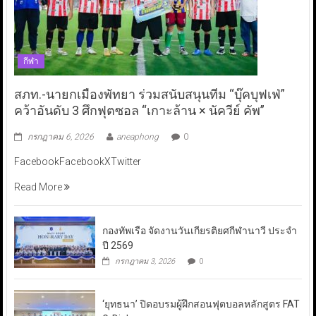
กีฬา
สภท.-นายกเมืองพัทยา ร่วมสนับสนุนทีม “บุ๊คบุฟเฟ่”
คว้าอันดับ 3 ศึกฟุตซอล “เกาะล้าน × นัควีย์ คัพ”
กรกฎาคม 6, 2026
aneaphong
0
FacebookFacebookXTwitter
Read More
กองทัพเรือ จัดงานวันเกียรติยศกีฬานาวี ประจำ
ปี 2569
กรกฎาคม 3, 2026
0
‘ยุทธนา’ ปิดอบรมผู้ฝึกสอนฟุตบอลหลักสูตร FAT