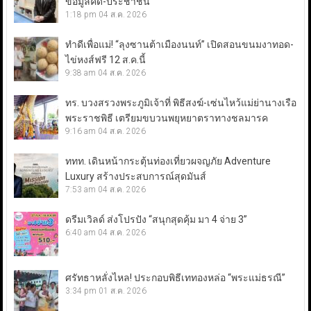
ข้อมูลคดี-ประชาชน
1:18 pm
04 ส.ค. 2026
ทำดีเพื่อแม่! “ลุงซานต้าเมืองนนท์” เปิดสอนขนมงาทอด-
ไข่หงส์ฟรี 12 ส.ค.นี้
9:38 am
04 ส.ค. 2026
ทร. บวงสรวงพระภูมิเจ้าที่ พิธีสงฆ์-เซ่นไหว้แม่ย่านางเรือ
พระราชพิธี เตรียมขบวนพยุหยาตราทางชลมารค
9:16 am
04 ส.ค. 2026
ททท. เดินหน้ากระตุ้นท่องเที่ยวผจญภัย Adventure
Luxury สร้างประสบการณ์สุดมันส์
7:53 am
04 ส.ค. 2026
ดรีมเวิลด์ ส่งโปรปัง “สนุกสุดคุ้ม มา 4 จ่าย 3”
6:40 am
04 ส.ค. 2026
ศรัทธาหลั่งไหล! ประกอบพิธีเททองหล่อ “พระแม่ธรณี”
3:34 pm
01 ส.ค. 2026