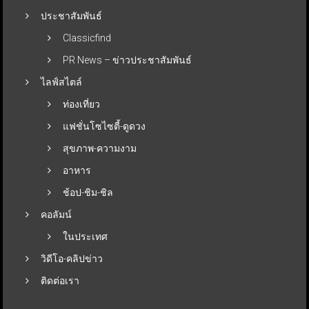
ประชาสัมพันธ์
Classicfind
PR News – ข่าวประชาสัมพันธ์
ไลฟ์สไตล์
ท่องเที่ยว
แฟชั่นโซไซตี้-ดูดวง
สุขภาพ-ความงาม
อาหาร
ช้อป-ชิม-ชิล
คอลัมน์
ในประเทศ
วิดีโอ-คลิปข่าว
ติดต่อเรา