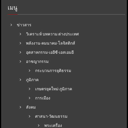
เมนู
ข่าวสาร
วิเคราะห์ บทความ ต่างประเทศ
พลังงาน-คมนาคม-โลจิสติกส์
อุตสาหกรรม-เออีซี-เอสเอมอี
อาชญากรรม
กระบวนการยุติธรรม
ภูมิภาค
เกษตรยุคใหม่-ภูมิภาค
การเมือง
สังคม
ศาสนา-วัฒนธรรม
พระเครื่อง