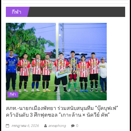
กีฬา
กีฬา
สภท.-นายกเมืองพัทยา ร่วมสนับสนุนทีม “บุ๊คบุฟเฟ่”
คว้าอันดับ 3 ศึกฟุตซอล “เกาะล้าน × นัควีย์ คัพ”
กรกฎาคม 6, 2026
aneaphong
0