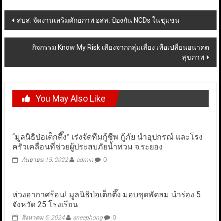
Post
สบส. จัดงานเสริมศักยภาพ อสส. ป้องกัน NCDs ในชุมชน
navigation
กิจกรรม Know My Risk เสียงจากกลุ่มเสี่ยง เพื่อเปลี่ยนอนาคต
สุขภาพ
You May Also Like
“มูลนิธิป่อเต็กตึ๊ง” เร่งจัดทีมกู้ชีพ กู้ภัย นำอุปกรณ์ และโรง
ครัวเคลื่อนที่ช่วยผู้ประสบภัยน้ำท่วม จ.ระยอง
กันยายน 15, 2022
admin
0
ห่วงอากาศร้อน! มูลนิธิป่อเต็กตึ๊ง มอบชุดพัดลม นำร่อง 5
จังหวัด 25 โรงเรียน
สิงหาคม 5, 2024
aneaphong
0