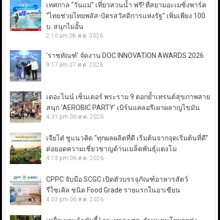
เทศกาล “วันแม่” เที่ยวสวนน้ำ ฟรี! ที่สยามอะเมซิ่งพาร์ค
“ไทยช่วยไทยพลัส-บัตรสวัสดิการแห่งรัฐ” เพิ่มเพียง 100
บ. สนุกไม่อั้น
2:10 am
08 ส.ค. 2026
‘ราชทัณฑ์’ จัดงาน DOC INNOVATION AWARDS 2026
9:17 am
07 ส.ค. 2026
เดอะไนน์ เซ็นเตอร์ พระราม 9 ตอกย้ำเทรนด์สุขภาพสาย
สนุก ‘AEROBIC PARTY’ เบิร์นแคลอรีเผาผลาญไขมัน
4:31 pm
06 ส.ค. 2026
เจียไต๋ ชูแนวคิด “ทุกผลผลิตที่ดี เริ่มต้นจากจุดเริ่มต้นที่ดี”
ต่อยอดความเชี่ยวชาญด้านเมล็ดพันธุ์แตงโม
4:13 pm
06 ส.ค. 2026
CPPC จับมือ SCGC เปิดตัวบรรจุภัณฑ์อาหารสัตว์
รีไซเคิล ชนิด Food Grade รายแรกในอาเซียน
4:03 pm
06 ส.ค. 2026