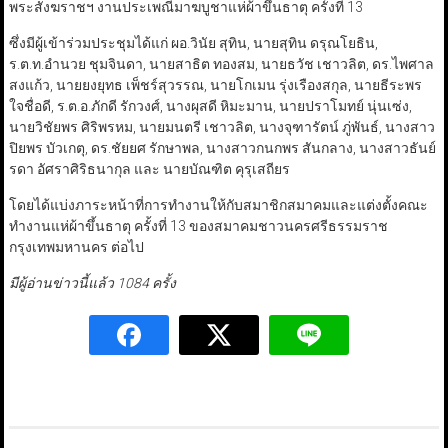
พระสังฆราชฯ งานประเพณีมาฆบูชาแห่ผ้าขึ้นธาตุ ครั้งที่ 13
ซึ่งมีผู้เข้าร่วมประชุมได้แก่ ผอ.วินัย สุทิน, นายสุทิน ดรุณโยธิน,
ร.ต.ท.อำนวย ชุมจินดา, นายสาธิต ทองสม, นายธวัช เชาวลิต, ดร.ไพศาล
สงแก้ว, นายยงยุทธ เพ็ชร์สุวรรณ, นายโกเมน รุ่งเรืองสกุล, นายธีระพร
ใจชื่อดี, ร.ต.อ.ภักดี รักวงศ์, นางผุสดี หิมะมาน, นายปราโมทย์ นุ่นเซ่ง,
นายวิชัยพร ศิริพรหม, นายมนตรี เชาวลิต, นางจุฑารัตน์ ภู่พันธ์, นางสาว
ปิยพร บัวเกตุ, ดร.ชัยยศ รักษาพล, นางสาวกนกพร สันกลาง, นางสาวธันย์
รดา อัศราศิริธนากุล และ นายบัณฑิต คุรุเสถียร
โดยได้แบ่งภาระหน้าที่การทำงานให้กับสมาชิกสมาคมและแต่งตั้งคณะ
ทำงานแห่ผ้าขึ้นธาตุ ครั้งที่ 13 ของสมาคมชาวนครศรีธรรมราช
กรุงเทพมหานคร ต่อไป
มีผู้อ่านข่าวนี้แล้ว 1084 ครั้ง