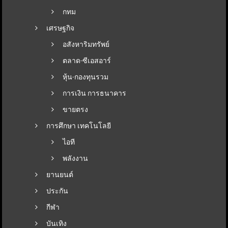
กทม
เศรษฐกิจ
อสังหาริมทรัพย์
ตลาด-ซีเอสอาร์
หุ้น-กองทุนรวม
การเงิน การธนาคาร
ขายตรง
การศึกษา เทคโนโลยี
ไอที
พลังงาน
ยานยนต์
ประกัน
กีฬา
บันเทิง