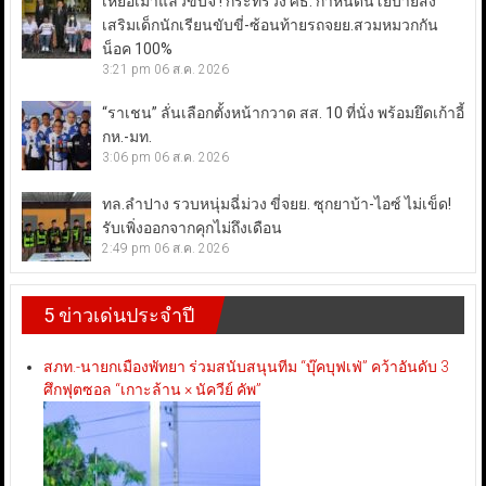
เหยื่อเมาแล้วขับจี้ ! กระทรวง ศธ. กำหนดนโยบายส่ง
เสริมเด็กนักเรียนขับขี่-ซ้อนท้ายรถจยย.สวมหมวกกัน
น็อค 100%
3:21 pm
06 ส.ค. 2026
“ราเชน” ลั่นเลือกตั้งหน้ากวาด สส. 10 ที่นั่ง พร้อมยึดเก้าอี้
กห.-มท.
3:06 pm
06 ส.ค. 2026
ทล.ลำปาง รวบหนุ่มฉี่ม่วง ขี่จยย. ซุกยาบ้า-ไอซ์ ไม่เข็ด!
รับเพิ่งออกจากคุกไม่ถึงเดือน
2:49 pm
06 ส.ค. 2026
5 ข่าวเด่นประจำปี
สภท.-นายกเมืองพัทยา ร่วมสนับสนุนทีม “บุ๊คบุฟเฟ่” คว้าอันดับ 3
ศึกฟุตซอล “เกาะล้าน × นัควีย์ คัพ”