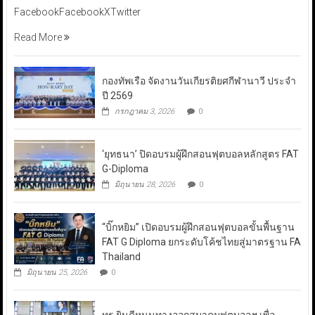
FacebookFacebookXTwitter
Read More
กองทัพเรือ จัดงานวันเกียรติยศกีฬานาวี ประจำ
ปี 2569
กรกฎาคม 3, 2026
0
‘ยุทธนา’ ปิดอบรมผู้ฝึกสอนฟุตบอลหลักสูตร FAT
G-Diploma
มิถุนายน 28, 2026
0
“บิ๊กหยิม” เปิดอบรมผู้ฝึกสอนฟุตบอลขั้นพื้นฐาน
FAT G Diploma ยกระดับโค้ชไทยสู่มาตรฐาน FA
Thailand
มิถุนายน 25, 2026
0