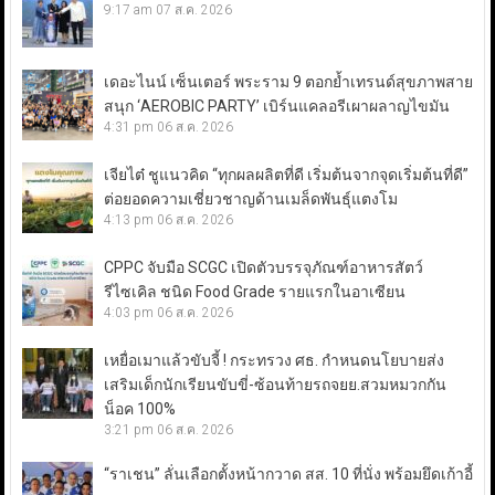
9:17 am
07 ส.ค. 2026
เดอะไนน์ เซ็นเตอร์ พระราม 9 ตอกย้ำเทรนด์สุขภาพสาย
สนุก ‘AEROBIC PARTY’ เบิร์นแคลอรีเผาผลาญไขมัน
4:31 pm
06 ส.ค. 2026
เจียไต๋ ชูแนวคิด “ทุกผลผลิตที่ดี เริ่มต้นจากจุดเริ่มต้นที่ดี”
ต่อยอดความเชี่ยวชาญด้านเมล็ดพันธุ์แตงโม
4:13 pm
06 ส.ค. 2026
CPPC จับมือ SCGC เปิดตัวบรรจุภัณฑ์อาหารสัตว์
รีไซเคิล ชนิด Food Grade รายแรกในอาเซียน
4:03 pm
06 ส.ค. 2026
เหยื่อเมาแล้วขับจี้ ! กระทรวง ศธ. กำหนดนโยบายส่ง
เสริมเด็กนักเรียนขับขี่-ซ้อนท้ายรถจยย.สวมหมวกกัน
น็อค 100%
3:21 pm
06 ส.ค. 2026
“ราเชน” ลั่นเลือกตั้งหน้ากวาด สส. 10 ที่นั่ง พร้อมยึดเก้าอี้