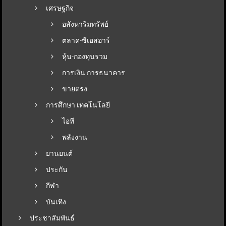
เศรษฐกิจ
อสังหาริมทรัพย์
ตลาด-ซีเอสอาร์
หุ้น-กองทุนรวม
การเงิน การธนาคาร
ขายตรง
การศึกษา เทคโนโลยี
ไอที
พลังงาน
ยานยนต์
ประกัน
กีฬา
บันเทิง
ประชาสัมพันธ์