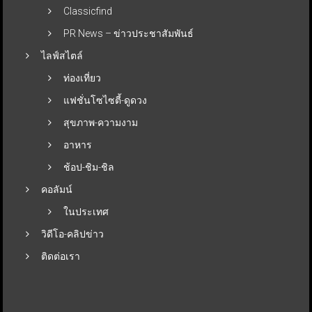
Classicfind
PR News – ข่าวประชาสัมพันธ์
ไลฟ์สไตล์
ท่องเที่ยว
แฟชั่นโซไซตี้-ดูดวง
สุขภาพ-ความงาม
อาหาร
ช้อป-ชิม-ชิล
คอลัมน์
ในประเทศ
วิดีโอ-คลิปข่าว
ติดต่อเรา