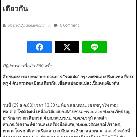
เดียวกัน
Posted By: aneaphong
0 Comment
มีผู้อ่านข่าวนี้แล้ว 560 ครั้ง
สืบฯนครบาล
บุกทลายขบวนการ
“
รถแฝด
”
กรุงเทพฯและปริมณฑล ยึดรถ
หรู
4
คัน สวมทะเบียนเดียวกัน เชื่อคนปลอมแปลงเป็นคนเดียวกัน
วันนี้ (29 ส.ค.68) เวลา 13.30 น. ที่บก.สส.บช.น. เขตพญาไท กทม.
พล.ต.ต.โชติวัฒน์ เหลืองวิลัย ผบก.สส.บช.น.
พร้อมด้วย
พ.ต.ท.ภัทร บุญ
อารักษ สว.กก.สืบสวน
4
บก.สส.บช.น.
,
พ.ต.ท.วรุม์ ค่าหล้า
สว.กก.วิเคราะห์ข่าวและเครื่องมือพิเศษ
,
พ.ต.ต.วรัณธรณ์ ภิราษร
,
พ.ต.ต.โสรชาติ ดาวเรือง สว.กก.สืบสวน
2
บก.สส.บช.น.
และเจ้าหน้าที่