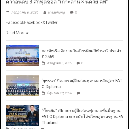
คว้าอันดับ 3 ศึกฟุตซอล “เกาะล้าน × นัควีย์ คัพ”
กรกฎาคม 6, 2026
aneaphong
0
FacebookFacebookXTwitter
Read More
กองทัพเรือ จัดงานวันเกียรติยศกีฬานาวี ประจำ
ปี 2569
กรกฎาคม 3, 2026
0
‘ยุทธนา’ ปิดอบรมผู้ฝึกสอนฟุตบอลหลักสูตร FAT
G-Diploma
มิถุนายน 28, 2026
0
“บิ๊กหยิม” เปิดอบรมผู้ฝึกสอนฟุตบอลขั้นพื้นฐาน
FAT G Diploma ยกระดับโค้ชไทยสู่มาตรฐาน FA
Thailand