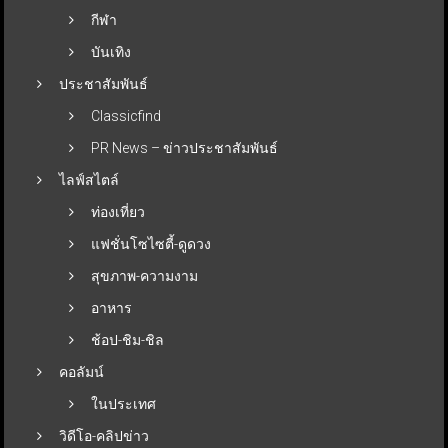
กีฬา
บันเทิง
ประชาสัมพันธ์
Classicfind
PR News – ข่าวประชาสัมพันธ์
ไลฟ์สไตล์
ท่องเที่ยว
แฟชั่นโซไซตี้-ดูดวง
สุขภาพ-ความงาม
อาหาร
ช้อป-ชิม-ชิล
คอลัมน์
ในประเทศ
วิดีโอ-คลิปข่าว