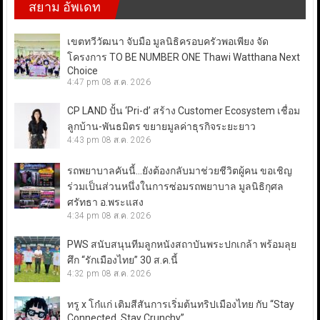
สยาม อัพเดท
เขตทวีวัฒนา จับมือ มูลนิธิครอบครัวพอเพียง จัด
โครงการ TO BE NUMBER ONE Thawi Watthana Next
Choice
4:47 pm
08 ส.ค. 2026
CP LAND ปั้น ‘Pri-d’ สร้าง Customer Ecosystem เชื่อม
ลูกบ้าน-พันธมิตร ขยายมูลค่าธุรกิจระยะยาว
4:43 pm
08 ส.ค. 2026
รถพยาบาลคันนี้…ยังต้องกลับมาช่วยชีวิตผู้คน ขอเชิญ
ร่วมเป็นส่วนหนึ่งในการซ่อมรถพยาบาล มูลนิธิกุศล
ศรัทธา อ.พระแสง
4:34 pm
08 ส.ค. 2026
PWS สนับสนุนทีมลูกหนังสถาบันพระปกเกล้า พร้อมลุย
ศึก “รักเมืองไทย” 30 ส.ค.นี้
4:32 pm
08 ส.ค. 2026
ทรู x โก๋แก่ เติมสีสันการเริ่มต้นทริปเมืองไทย กับ “Stay
Connected, Stay Crunchy”