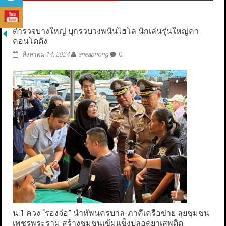
ตำรวจบางใหญ่ บุกรวบวงพนันไฮโล นักเล่นรุ่นใหญ่คา
คอนโดดัง
สิงหาคม 14, 2024
aneaphong
0
น.1 ควง “รองจ๋อ” นำทัพนครบาล-ภาคีเครือข่าย ลุยชุมชน
เพชรพระราม สร้างชุมชนเข้มแข็งปลอดยาเสพติด