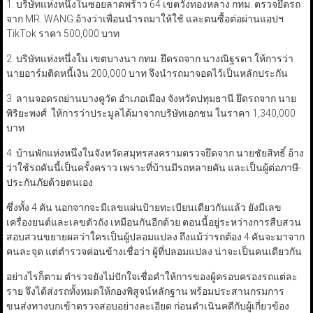
1. บริษัทแห่งหนึ่งในซอยลาดพร้าว 64 เขตวังทองหลาง กทม. ตรวจยึดรถ
จาก MR. WANG อ้างว่าเพื่อนนำรถมาให้ใช้ และตนซื้อต่อผ่านแอปฯ
TikTok ราคา 500,000 บาท
2. บริษัทแห่งหนึ่งใน เขตบางนา กทม. ยึดรถจาก นางณิฐรดา ให้การว่า
นายอาร์มติดหนี้เงิน 200,000 บาท จึงนำรถมาจอดไว้เป็นหลักประกัน
3. ลานจอดรถย่านบางคูวัด อำเภอเมือง จังหวัดปทุมธานี ยึดรถจาก นาย
พิริยะพงศ์ ให้การว่าประมูลได้มาจากบริษัทเอกชน ในราคา 1,340,000
บาท
4. บ้านพักแห่งหนึ่งในจังหวัดสมุทรสงครามตรวจยึดจาก นายชัยสิทธิ์ อ้าง
ว่าใช้รถคันนี้เป็นครั้งคราว เพราะที่บ้านมีรถหลายคัน และเป็นผู้ต่อภาษี-
ประกันภัยด้วยตนเอง
ซึ่งทั้ง 4 คัน นอกจากจะมีเลขแผ่นป้ายทะเบียนเดียวกันแล้ว ยังมีเลข
เครื่องยนต์และเลขตัวถัง เหมือนกันอีกด้วย ตอนนี้อยู่ระหว่างการสืบสวน
สอบสวนขยายผลว่าใครเป็นผู้ปลอมแปลง ถึงแม้ว่ารถต้อง 4 คันจะมาจาก
คนละจุด แต่ตำรวจค่อนข้างเชื่อว่า ผู้ที่ปลอมแปลง น่าจะเป็นคนเดียวกัน
อย่างไรก็ตาม ตำรวจยังไม่ปักใจเชื่อคำให้การของผู้ครอบครองรถแต่ละ
ราย จึงได้ส่งรถทั้งหมดให้กองพิสูจน์หลักฐาน พร้อมประสานกรมการ
ขนส่งทางบกเข้าตรวจสอบอย่างละเอียด ก่อนดำเนินคดีกับผู้เกี่ยวข้อง