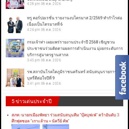
4:28 pm
08 ส.ค. 2026
ทรู คอร์ปอเรชั่น รายงานงบไตรมาส 2/2569 ทำกำไรต่อ
เนื่องเป็นไตรมาสที่ 6
4:26 pm
08 ส.ค. 2026
กรมเจ้าท่า เผยแพร่รายงานประจำปี 2568 เชิญชวน
ประชาชนร่วมติดตามผลการดำเนินงาน มุ่งยกระดับการ
บริการสู่มาตรฐานสากล
3:45 pm
08 ส.ค. 2026
รพ.สถาบันโรคไตภูมิราชนครินทร์ สนับสนุนรายการเลิก
บุหรี่ดีต่อใจปีที่ 9
3:41 pm
08 ส.ค. 2026
5 ข่าวเด่นประจำปี
สภท.-นายกเมืองพัทยา ร่วมสนับสนุนทีม “บุ๊คบุฟเฟ่” คว้าอันดับ 3
ศึกฟุตซอล “เกาะล้าน × นัควีย์ คัพ”