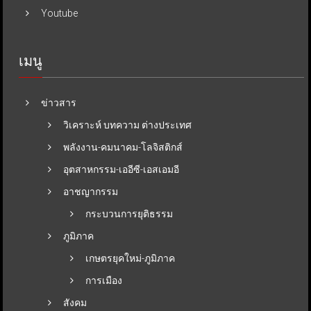
Youtube
เมนู
ข่าวสาร
วิเคราะห์ บทความ ต่างประเทศ
พลังงาน-คมนาคม-โลจิสติกส์
อุตสาหกรรม-เออีซี-เอสเอมอี
อาชญากรรม
กระบวนการยุติธรรม
ภูมิภาค
เกษตรยุคใหม่-ภูมิภาค
การเมือง
สังคม