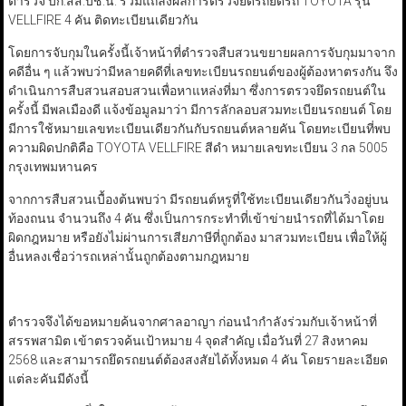
ตำรวจ บก.สส.บช.น. ร่วมแถลงผลการตรวจยึดรถยึดรถ TOYOTA รุ่น
VELLFIRE 4 คัน ติดทะเบียนเดียวกัน
โดยการจับกุมในครั้งนี้เจ้าหน้าที่ตำรวจสืบสวนขยายผลการจับกุมมาจาก
คดีอื่น ๆ แล้วพบว่ามีหลายคดีที่เลขทะเบียนรถยนต์ของผู้ต้องหาตรงกัน จึง
ดำเนินการสืบสวนสอบสวนเพื่อหาแหล่งที่มา ซึ่งการตรวจยึดรถยนต์ใน
ครั้งนี้ มีพลเมืองดี แจ้งข้อมูลมาว่า มีการลักลอบสวมทะเบียนรถยนต์ โดย
มีการใช้หมายเลขทะเบียนเดียวกันกับรถยนต์หลายคัน โดยทะเบียนที่พบ
ความผิดปกติคือ TOYOTA VELLFIRE สีดำ หมายเลขทะเบียน 3 กล 5005
กรุงเทพมหานคร
จากการสืบสวนเบื้องต้นพบว่า มีรถยนต์หรูที่ใช้ทะเบียนเดียวกันวิ่งอยู่บน
ท้องถนน จำนวนถึง 4 คัน ซึ่งเป็นการกระทำที่เข้าข่ายนำรถที่ได้มาโดย
ผิดกฎหมาย หรือยังไม่ผ่านการเสียภาษีที่ถูกต้อง มาสวมทะเบียน เพื่อให้ผู้
อื่นหลงเชื่อว่ารถเหล่านั้นถูกต้องตามกฎหมาย
ตำรวจจึงได้ขอหมายค้นจากศาลอาญา ก่อนนำกำลังร่วมกับเจ้าหน้าที่
สรรพสามิต เข้าตรวจค้นเป้าหมาย 4 จุดสำคัญ เมื่อวันที่ 27 สิงหาคม
2568 และสามารถยึดรถยนต์ต้องสงสัยได้ทั้งหมด 4 คัน โดยรายละเอียด
แต่ละคันมีดังนี้