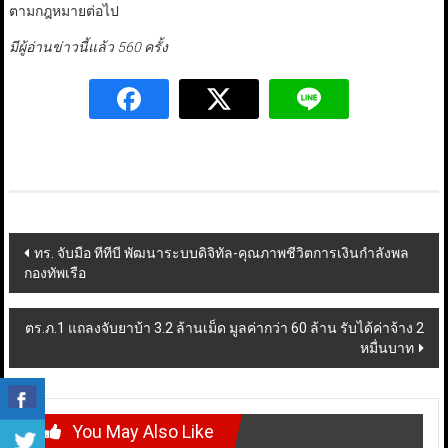
ตามกฎหมายต่อไป
มีผู้อ่านข่าวนี้แล้ว 560 ครั้ง
Post
ทร. จับมือ ทีทีบี พัฒนาระบบดิจิทัล-คุณภาพชีวิตการเงินกำลังพล
กองทัพเรือ
navigation
ตร.ภ.1 แถลงจับยาบ้า 3.2 ล้านเม็ด มูลค่ากว่า 60 ล้าน รับได้ค่าจ้าง 2
หมื่นบาท
You May Also Like