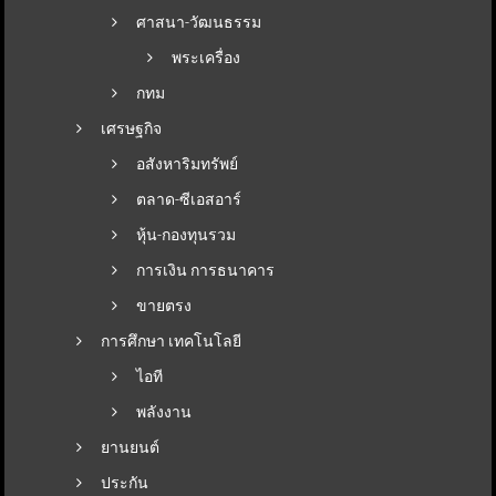
ศาสนา-วัฒนธรรม
พระเครื่อง
กทม
เศรษฐกิจ
อสังหาริมทรัพย์
ตลาด-ซีเอสอาร์
หุ้น-กองทุนรวม
การเงิน การธนาคาร
ขายตรง
การศึกษา เทคโนโลยี
ไอที
พลังงาน
ยานยนต์
ประกัน