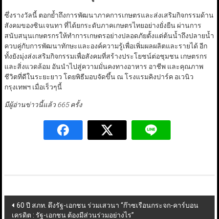
ซึ่งรางวัลนี้ ตอกย้ำถึงการพัฒนาภาคการเกษตรและส่งเสริมกิจกรรมด้าน
สังคมของซินเจนทา ที่ได้ยกระดับภาคเกษตรไทยอย่างยั่งยืน ผ่านการ
สนับสนุนเกษตรกรให้ทำการเกษตรอย่างปลอดภัยตั้งแต่ต้นน้ำถึงปลายน้ำ
ควบคู่กับการพัฒนาทักษะและองค์ความรู้เพื่อเพิ่มผลผลิตและรายได้ อีก
ทั้งยังมุ่งส่งเสริมกิจกรรมเพื่อสังคมที่สร้างประโยชน์ต่อชุมชน เกษตรกร
และสิ่งแวดล้อม อันนำไปสู่ความมั่นคงทางอาหาร อาชีพ และคุณภาพ
ชีวิตที่ดีในระยะยาว โดยพิธีมอบจัดขึ้น ณ โรงแรมคิงปาร์ค อเวนิว
กรุงเทพฯ เมื่อเร็วๆนี้
มีผู้อ่านข่าวนี้แล้ว 665 ครั้ง
Post
60 ปี สภท. ดึงรัฐ-เอกชน ร่วมเสวนา “ก๊าซเรือนกระจก-คาร์บอน
เครดิต : รัฐ-เอกชน ต้องมีส่วนร่วมอย่างไร”