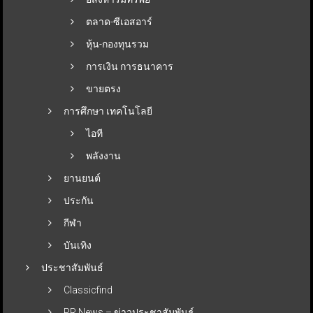
ตลาด-ซีเอสอาร์
หุ้น-กองทุนรวม
การเงิน การธนาคาร
ขายตรง
การศึกษา เทคโนโลยี
ไอที
พลังงาน
ยานยนต์
ประกัน
กีฬา
บันเทิง
ประชาสัมพันธ์
Classicfind
PR News – ข่าวประชาสัมพันธ์