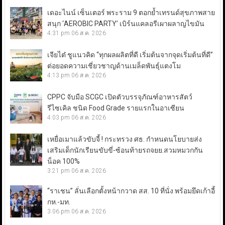
เดอะไนน์ เซ็นเตอร์ พระราม 9 ตอกย้ำเทรนด์สุขภาพสาย
สนุก ‘AEROBIC PARTY’ เบิร์นแคลอรีเผาผลาญไขมัน
4:31 pm
06 ส.ค. 2026
เจียไต๋ ชูแนวคิด “ทุกผลผลิตที่ดี เริ่มต้นจากจุดเริ่มต้นที่ดี”
ต่อยอดความเชี่ยวชาญด้านเมล็ดพันธุ์แตงโม
4:13 pm
06 ส.ค. 2026
CPPC จับมือ SCGC เปิดตัวบรรจุภัณฑ์อาหารสัตว์
รีไซเคิล ชนิด Food Grade รายแรกในอาเซียน
4:03 pm
06 ส.ค. 2026
เหยื่อเมาแล้วขับจี้ ! กระทรวง ศธ. กำหนดนโยบายส่ง
เสริมเด็กนักเรียนขับขี่-ซ้อนท้ายรถจยย.สวมหมวกกัน
น็อค 100%
3:21 pm
06 ส.ค. 2026
“ราเชน” ลั่นเลือกตั้งหน้ากวาด สส. 10 ที่นั่ง พร้อมยึดเก้าอี้
กห.-มท.
3:06 pm
06 ส.ค. 2026