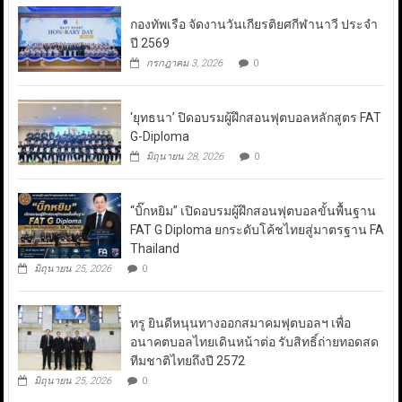
กองทัพเรือ จัดงานวันเกียรติยศกีฬานาวี ประจำ
ปี 2569
กรกฎาคม 3, 2026
0
‘ยุทธนา’ ปิดอบรมผู้ฝึกสอนฟุตบอลหลักสูตร FAT
G-Diploma
มิถุนายน 28, 2026
0
“บิ๊กหยิม” เปิดอบรมผู้ฝึกสอนฟุตบอลขั้นพื้นฐาน
FAT G Diploma ยกระดับโค้ชไทยสู่มาตรฐาน FA
Thailand
มิถุนายน 25, 2026
0
ทรู ยินดีหนุนทางออกสมาคมฟุตบอลฯ เพื่อ
อนาคตบอลไทยเดินหน้าต่อ รับสิทธิ์ถ่ายทอดสด
ทีมชาติไทยถึงปี 2572
มิถุนายน 25, 2026
0