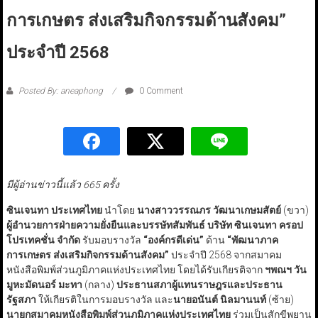
การเกษตร ส่งเสริมกิจกรรมด้านสังคม”
ประจำปี 2568
Posted By: aneaphong
0 Comment
มีผู้อ่านข่าวนี้แล้ว 665 ครั้ง
ซินเจนทา ประเทศไทย
นำโดย
นางสาววรรณภร วัฒนาเกษมสัตย์
(ขวา)
ผู้อำนวยการฝ่ายความยั่งยืนและบรรษัทสัมพันธ์ บริษัท ซินเจนทา ครอป
โปรเทคชั่น จำกัด
รับมอบรางวัล
“
องค์กรดีเด่น
”
ด้าน
“
พัฒนาภาค
การเกษตร ส่งเสริมกิจกรรมด้านสังคม
”
ประจำปี 2568 จากสมาคม
หนังสือพิมพ์ส่วนภูมิภาคแห่งประเทศไทย โดยได้รับเกียรติจาก
ฯพณฯ​ วัน
มูหะมัดนอร์​ มะทา​
(กลาง)
ประธานสภาผู้แทนราษฎร​และประธาน
รัฐสภา
ให้เกียรติในการมอบรางวัล และ
นายอนันต์ นิลมานนท์
(ซ้าย)
นายกสมาคมหนังสือพิมพ์ส่วนภูมิภาคแห่งประเทศไทย
ร่วมเป็นสักขีพยาน