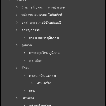
วิเคราะห์ บทความ ต่างประเทศ
พลังงาน-คมนาคม-โลจิสติกส์
อุตสาหกรรม-เออีซี-เอสเอมอี
อาชญากรรม
กระบวนการยุติธรรม
ภูมิภาค
เกษตรยุคใหม่-ภูมิภาค
การเมือง
สังคม
ศาสนา-วัฒนธรรม
พระเครื่อง
กทม
เศรษฐกิจ
อสังหาริมทรัพย์