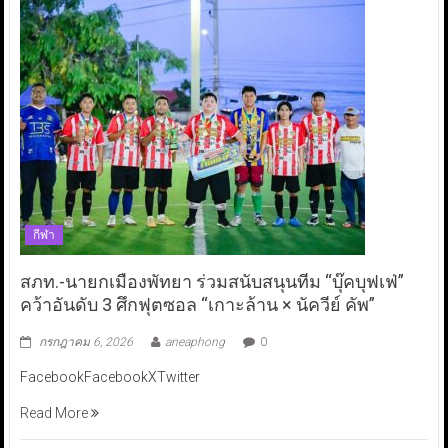
กีฬา
สภท.-นายกเมืองพัทยา ร่วมสนับสนุนทีม “บุ๊คบุฟเฟ่”
คว้าอันดับ 3 ศึกฟุตซอล “เกาะล้าน × นัควีย์ คัพ”
กรกฎาคม 6, 2026
aneaphong
0
FacebookFacebookXTwitter
Read More