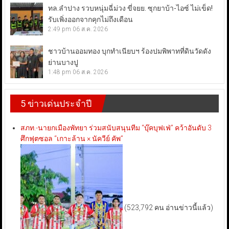
ทล.ลำปาง รวบหนุ่มฉี่ม่วง ขี่จยย. ซุกยาบ้า-ไอซ์ ไม่เข็ด!
รับเพิ่งออกจากคุกไม่ถึงเดือน
2:49 pm
06 ส.ค. 2026
ชาวบ้านออมทอง บุกทำเนียบฯ ร้องปมพิพาทที่ดินวัดดัง
ย่านบางปู
1:48 pm
06 ส.ค. 2026
5 ข่าวเด่นประจำปี
สภท.-นายกเมืองพัทยา ร่วมสนับสนุนทีม “บุ๊คบุฟเฟ่” คว้าอันดับ 3
ศึกฟุตซอล “เกาะล้าน × นัควีย์ คัพ”
(523,792 คน อ่านข่าวนี้แล้ว)